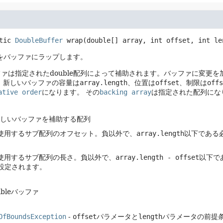
tic
DoubleBuffer
wrap
(double[] array, int offset, int le
配列をバッファにラップします。
ァは指定されたdouble配列によって補助されます。バッファに変更
。
新しいバッファの容量は
array.length
、位置は
offset
、制限は
offs
ative order
になります。
その
backing array
は指定された配列にな
新しいバッファを補助する配列
 使用するサブ配列のオフセット。負以外で、
array.length
以下である
 使用するサブ配列の長さ。負以外で、
array.length - offset
以下で
設定されます。
bleバッファ
OfBoundsException
-
offset
パラメータと
length
パラメータの前提