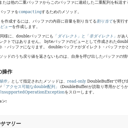
または他の二重バッファからこのバッファに連続した二重配列を転送す
バッファを
compacting
するためのメソッド。
ッファを作成するには、バッファの内容に容量を割り当てる
割り当て
を実行す
ビュー
を作成します。
と同様に、doubleバッファにも
「
ダイレクト
」と「
非ダイレクト
」
があ
レクトではありません。
byteバッファのビューとして作成されたdou
ト・バッファになります。
doubleバッファがダイレクト・バッファか
ソッドのうち戻り値を返さないものは、自身を呼び出したバッファの情
の操作
操作
」
として指定されたメソッドは、
read-only
DoubleBufferで呼
が
「アクセス可能なdouble配列」
(DoubleBufferが読取り専用
UnsupportedOperationException
をスローします。
ョン:
サマリー