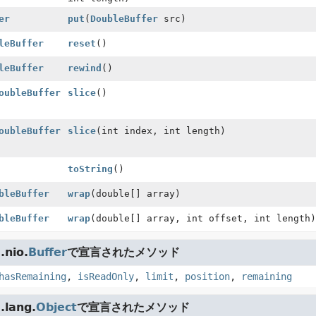
er
put
(
DoubleBuffer
src)
leBuffer
reset
()
leBuffer
rewind
()
oubleBuffer
slice
()
oubleBuffer
slice
(int index, int length)
toString
()
bleBuffer
wrap
(double[] array)
bleBuffer
wrap
(double[] array, int offset, int length)
nio.
Buffer
で宣言されたメソッド
hasRemaining
,
isReadOnly
,
limit
,
position
,
remaining
lang.
Object
で宣言されたメソッド