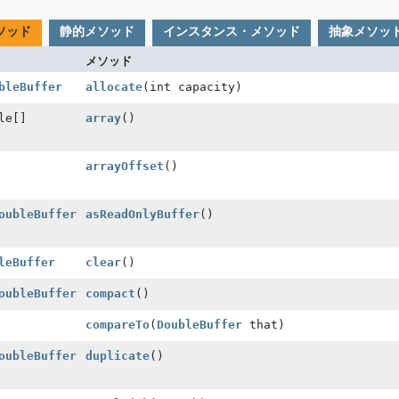
ソッド
静的メソッド
インスタンス・メソッド
抽象メソッ
メソッド
bleBuffer
allocate
(int capacity)
le[]
array
()
arrayOffset
()
oubleBuffer
asReadOnlyBuffer
()
leBuffer
clear
()
oubleBuffer
compact
()
compareTo
(
DoubleBuffer
that)
oubleBuffer
duplicate
()