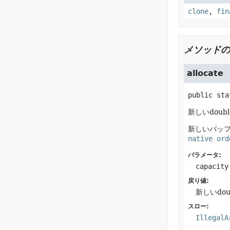
clone
,
fin
メソッドの
allocate
public sta
新しいdou
新しいバッ
native ord
パラメータ:
capacity
戻り値:
新しいdou
スロー:
IllegalA