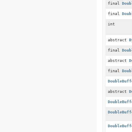
final
Doub
final
Doub
int
abstract
B
final
Doub
abstract
D
final
Doub
DoubleBuff
abstract
D
DoubleBuff
DoubleBuff
DoubleBuff