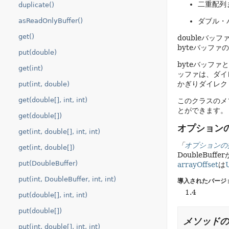
二重配列
duplicate()
asReadOnlyBuffer()
ダブル・
get()
doubleバ
byteバッファの
put(double)
byteバッファ
get(int)
ッファは、ダイ
かぎりダイレク
put(int, double)
get(double[], int, int)
このクラスのメ
とができます。
get(double[])
オプション
get(int, double[], int, int)
「
オプションの
get(int, double[])
DoubleBuffer
put(DoubleBuffer)
arrayOffset
は
put(int, DoubleBuffer, int, int)
導入されたバージ
1.4
put(double[], int, int)
put(double[])
メソッドの
put(int, double[], int, int)