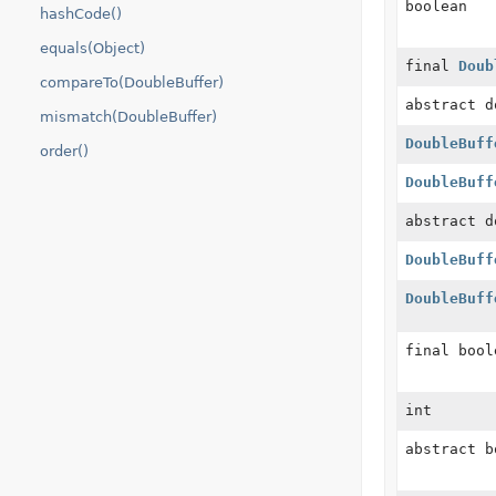
boolean
hashCode()
equals(Object)
final
Doub
compareTo(DoubleBuffer)
abstract d
mismatch(DoubleBuffer)
DoubleBuff
order()
DoubleBuff
abstract d
DoubleBuff
DoubleBuff
final bool
int
abstract b