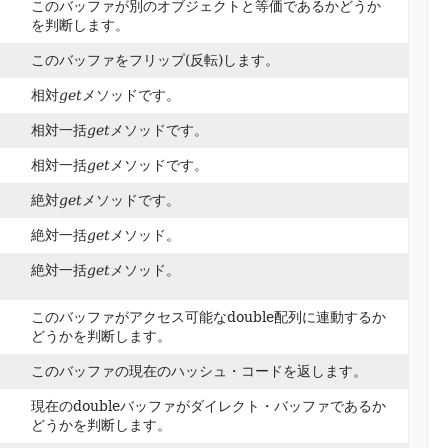
このバッファが別のオブジェクトと等価であるかどうか
を判断します。
このバッファをフリップ(反転)します。
相対
get
メソッドです。
相対一括
get
メソッドです。
相対一括
get
メソッドです。
絶対
get
メソッドです。
絶対一括
get
メソッド。
絶対一括
get
メソッド。
このバッファがアクセス可能なdouble配列に連動するか
どうかを判断します。
このバッファの現在のハッシュ・コードを返します。
現在のdoubleバッファがダイレクト・バッファであるか
どうかを判断します。