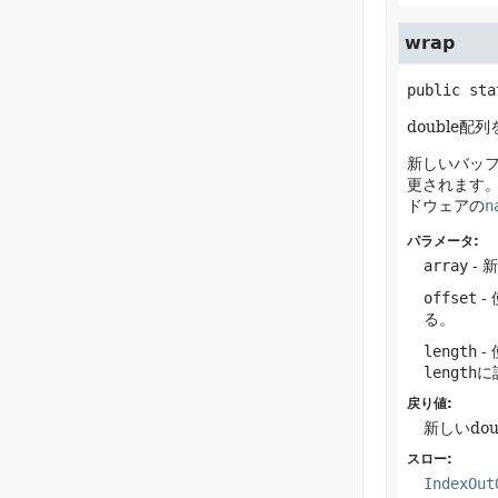
wrap
public sta
double
新しいバッフ
更されます
ドウェアの
n
パラメータ:
array
- 
offset
-
る。
length
-
length
に
戻り値:
新しいdou
スロー:
IndexOut