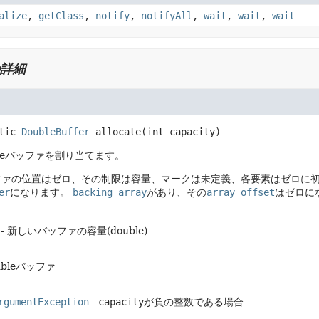
alize
,
getClass
,
notify
,
notifyAll
,
wait
,
wait
,
wait
詳細
tic
DoubleBuffer
allocate
(int capacity)
bleバッファを割り当てます。
ファの位置はゼロ、その制限は容量、マークは未定義、各要素はゼロに
er
になります。
backing array
があり、その
array offset
はゼロに
- 新しいバッファの容量(double)
bleバッファ
rgumentException
-
capacity
が負の整数である場合