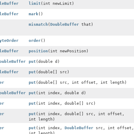
leBuffer
limit
(int newLimit)
leBuffer
mark
()
mismatch
(
DoubleBuffer
that)
yteOrder
order
()
leBuffer
position
(int newPosition)
oubleBuffer
put
(double d)
leBuffer
put
(double[] src)
er
put
(double[] src, int offset, int length)
oubleBuffer
put
(int index, double d)
er
put
(int index, double[] src)
er
put
(int index, double[] src, int offset,
int length)
er
put
(int index,
DoubleBuffer
src, int offset,
int length)