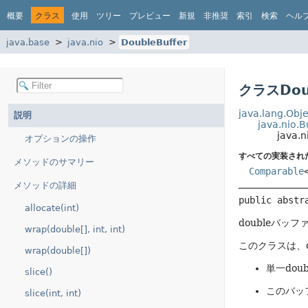
概要
クラス
使用
ツリー
プレビュー
新規
非推奨
索引
検索
ヘル
java.base
java.nio
DoubleBuffer
クラスDoub
java.lang.Obje
説明
java.nio.B
java.n
オプションの操作
すべての実装され
メソッドのサマリー
Comparable
メソッドの詳細
public abstr
allocate(int)
doubleバッフ
wrap(double[], int, int)
このクラスは、
wrap(double[])
単一do
slice()
このバッ
slice(int, int)