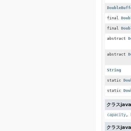
DoubleBuff
final
Doub
final
Doub
abstract
D
abstract
D
String
static
Dou
static
Dou
クラスjava.
capacity
,
クラスjava.