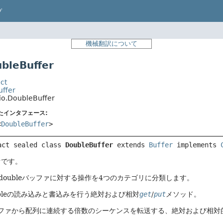
プ
機械翻訳について
leBuffer
ct
uffer
io.DoubleBuffer
たインタフェース:
<
DoubleBuffer
>
act sealed class 
DoubleBuffer
extends 
Buffer
 implements 
ァです。
doubleバッファに対する操作を4つのカテゴリに分類します。
ubleの読み込みと書込みを行う絶対および相対
get
/
put
メソッド。
ファから配列に連続する倍数のシーケンスを転送する、絶対および相対