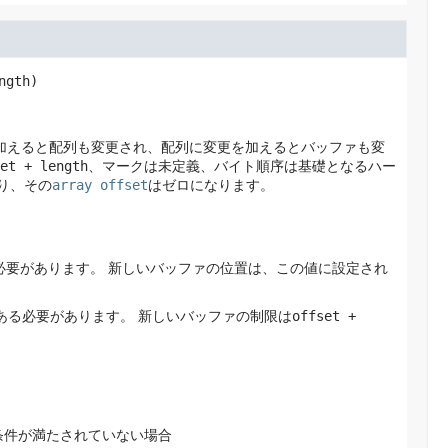
ngth)
を加えると配列も変更され、配列に変更を加えるとバッファも変
et + length
、マークは未定義、バイト順序は基礎となるハー
り、その
array offset
はゼロになります。
必要があります。
新しいバッファの位置は、この値に設定され
ある必要があります。
新しいバッファの制限は
offset +
条件が満たされていない場合