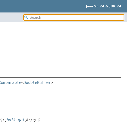
Java SE 24 & JDK 24
Comparable
<
DoubleBuffer
>
的な
bulk get
メソッド