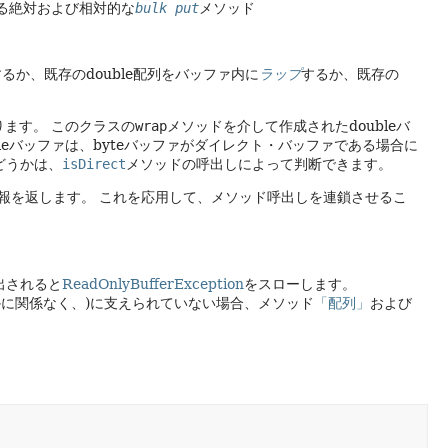
る絶対および相対的な
bulk put
メソッド
るか、既存のdouble配列をバッファ内に
ラップ
するか、既存の
ります。
このクラスの
wrap
メソッドを介して作成されたdoubleバ
bleバッファは、byteバッファがダイレクト・バッファである場合に
どうかは、
isDirect
メソッドの呼出しによって判断できます。
報を返します。
これを応用して、メソッド呼出しを連鎖させるこ
び出されると
ReadOnlyBufferException
をスローします。
かどうかに関係なく、)に支えられていない場合、メソッド
「配列」
および