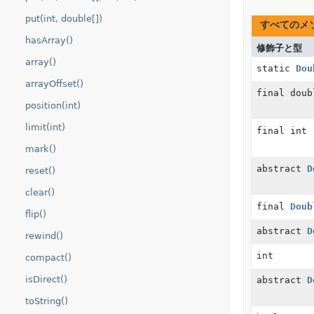
put(int, double[])
すべてのメ
hasArray()
修飾子と型
array()
static
Dou
arrayOffset()
final doub
position(int)
limit(int)
final int
mark()
abstract
D
reset()
clear()
final
Doub
flip()
abstract
D
rewind()
int
compact()
isDirect()
abstract
D
toString()