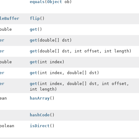
equals
(
Object
ob)
leBuffer
flip
()
ouble
get
()
er
get
(double[] dst)
er
get
(double[] dst, int offset, int length)
ouble
get
(int index)
er
get
(int index, double[] dst)
er
get
(int index, double[] dst, int offset,
int length)
ean
hasArray
()
hashCode
()
oolean
isDirect
()