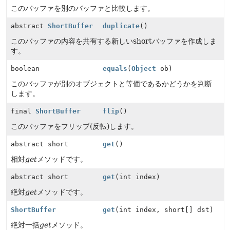
このバッファを別のバッファと比較します。
abstract
ShortBuffer
duplicate
()
このバッファの内容を共有する新しいshortバッファを作成しま
す。
boolean
equals
(
Object
ob)
このバッファが別のオブジェクトと等価であるかどうかを判断
します。
final
ShortBuffer
flip
()
このバッファをフリップ(反転)します。
abstract short
get
()
相対
get
メソッドです。
abstract short
get
(int index)
絶対
get
メソッドです。
ShortBuffer
get
(int index, short[] dst)
絶対一括
get
メソッド。