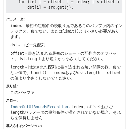
    for (int i = offset, j = index; i < offset + len
パラメータ:
index
- 最初の短縮名の読取り元であるこのバッファ内のイン
デックス。負でない、または
limit()
より小さい必要があり
ます。
dst
- コピー先配列
offset
- 書き込まれる最初のショートの配列内のオフセッ
ト。
dst.length
より短くかつ小さくしてください。
length
- 指定された配列に書き込まれる短い間隔の数。負で
ない値で、
limit() - index
および
dst.length - offset
の値より小さくしないでください。
戻り値:
このバッファ
スロー:
IndexOutOfBoundsException
-
index
、
offset
および
length
パラメータの事前条件が満たされていない場合、それ
らを保持しません
導入されたバージョン: