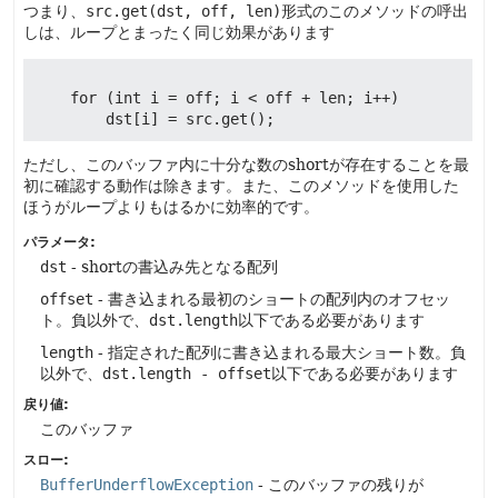
つまり、
src.get(dst, off, len)
形式のこのメソッドの呼出
しは、ループとまったく同じ効果があります
    for (int i = off; i < off + len; i++)

ただし、このバッファ内に十分な数のshortが存在することを最
初に確認する動作は除きます。また、このメソッドを使用した
ほうがループよりもはるかに効率的です。
パラメータ:
dst
- shortの書込み先となる配列
offset
- 書き込まれる最初のショートの配列内のオフセッ
ト。負以外で、
dst.length
以下である必要があります
length
- 指定された配列に書き込まれる最大ショート数。負
以外で、
dst.length - offset
以下である必要があります
戻り値:
このバッファ
スロー:
BufferUnderflowException
- このバッファの残りが