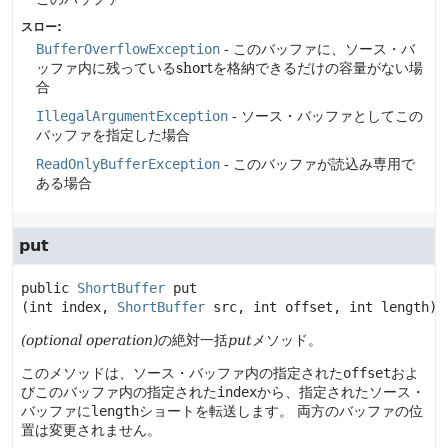
スロー:
BufferOverflowException
- このバッファに、ソース・バ
ッファ内に残っているshortを格納できるだけの容量がない場
合
IllegalArgumentException
- ソース・バッファとしてこの
バッファを指定した場合
ReadOnlyBufferException
- このバッファが読込み専用で
ある場合
put
public
ShortBuffer
put
(int index, 
ShortBuffer
 src, int offset, int length)
(optional operation)
の絶対一括
put
メソッド。
このメソッドは、ソース・バッファ内の指定された
offset
およ
びこのバッファ内の指定された
index
から、指定されたソース・
バッファに
length
ショートを転送します。
両方のバッファの位
置は変更されません。