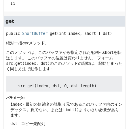
13
get
public
ShortBuffer
get
(int index, short[] dst)
絶対一括
get
メソッド。
このメソッドは、このバッファから指定された配列へshortを転
送します。
このバッファの位置は変わりません。
フォーム
src.get(index, dst)
のこのメソッドの起動は、起動とまった
く同じ方法で動作します:
パラメータ:
index
- 最初の短縮名の読取り元であるこのバッファ内のイン
デックス。負でない、または
limit()
より小さい必要があり
ます。
dst
- コピー先配列