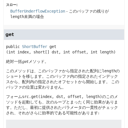
スロー:
BufferUnderflowException
- このバッファの残りが
length
未満の場合
get
public
ShortBuffer
get
(int index, short[] dst, int offset, int length)
絶対一括
get
メソッド。
このメソッドは、このバッファから指定された配列に
length
の
ショートを移します。このバッファ内の指定されたインデック
スから、配列内の指定されたオフセットから開始します。
この
バッファの位置は変わりません。
フォーム
src.get(index, dst, offset, length)
のこのメ
ソッドを起動しても、次のループとまったく同じ効果がありま
す。ただし、最初に提供されたパラメータの一貫性がチェック
され、それがさらに効率的である可能性があります: