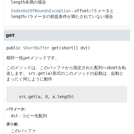
length
未満の場合
IndexOutOfBoundsException
-
offset
パラメータと
length
パラメータの前提条件が満たされていない場合
get
public
ShortBuffer
get
(short[] dst)
相対一括
get
メソッドです。
このメソッドは、このバッファから指定された配列へshortを転
送します。
src.get(a)
形式のこのメソッドの起動は、起動と
まったく同じように動作
パラメータ:
dst
- コピー先配列
戻り値:
このバッファ