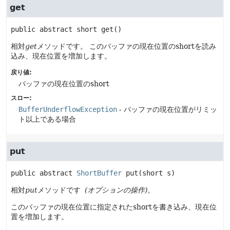
get
public abstract
short
get
()
相対
get
メソッドです。
このバッファの現在位置のshortを読み
込み、現在位置を増加します。
戻り値:
バッファの現在位置のshort
スロー:
BufferUnderflowException
- バッファの現在位置がリミッ
ト以上である場合
put
public abstract
ShortBuffer
put
(short s)
相対
put
メソッドです
(オプションの操作)
。
このバッファの現在位置に指定されたshortを書き込み、現在位
置を増加します。