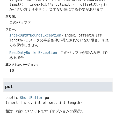
limit() - index
および
src.limit() - offset
のいずれ
か小さい方より小さく、負でない値にする必要があります
戻り値:
このバッファ
スロー:
IndexOutOfBoundsException
-
index
、
offset
および
length
パラメータの事前条件が満たされていない場合、それ
らを保持しません
ReadOnlyBufferException
- このバッファが読込み専用で
ある場合
導入されたバージョン:
16
put
public
ShortBuffer
put
(short[] src, int offset, int length)
相対一括
put
メソッドです
(オプションの操作)
。