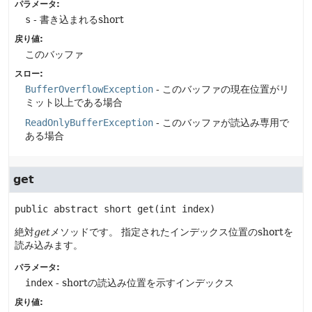
パラメータ:
s
- 書き込まれるshort
戻り値:
このバッファ
スロー:
BufferOverflowException
- このバッファの現在位置がリ
ミット以上である場合
ReadOnlyBufferException
- このバッファが読込み専用で
ある場合
get
public abstract
short
get
(int index)
絶対
get
メソッドです。
指定されたインデックス位置のshortを
読み込みます。
パラメータ:
index
- shortの読込み位置を示すインデックス
戻り値: