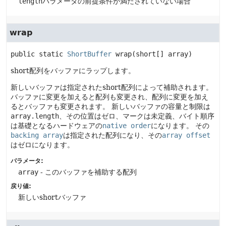
length
パラメータの前提条件が満たされていない場合
wrap
public static
ShortBuffer
wrap
(short[] array)
short配列をバッファにラップします。
新しいバッファは指定されたshort配列によって補助されます。
バッファに変更を加えると配列も変更され、配列に変更を加え
るとバッファも変更されます。
新しいバッファの容量と制限は
array.length
、その位置はゼロ、マークは未定義、バイト順序
は基礎となるハードウェアの
native order
になります。
その
backing array
は指定された配列になり、その
array offset
はゼロになります。
パラメータ:
array
- このバッファを補助する配列
戻り値:
新しいshortバッファ