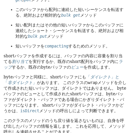
このバッファから配列に連続した短いシーケンスを転送す
る、絶対および相対的な
bulk get
メソッド
短い配列またはその他の短いバッファからこのバッファに
連続したショート・シーケンスを転送する、絶対および相
対的な
bulk put
メソッド
短いバッファを
compacting
するためのメソッド。
shortバッファを作成するには、バッファの内容に容量を割り当
てる
割り当て
を実行するか、既存のshort配列をバッファ内に
ラ
ップ
するか、既存のbyteバッファの
ビュー
を作成します。
byteバッファと同様に、shortバッファにも
「
ダイレクト
」と
「
非ダイレクト
」
があります。
このクラスの
wrap
メソッドを介し
て作成された短いバッファは、ダイレクトではありません。
byte
バッファのビューとして作成されたshortバッファは、byteバッ
ファがダイレクト・バッファである場合にかぎりダイレクト・バ
ッファになります。
shortバッファがダイレクト・バッファかど
うかは、
isDirect
メソッドの呼出しによって判断できます。
このクラスのメソッドのうち戻り値を返さないものは、自身を呼
び出したバッファの情報を返します。
これを応用して、メソッド
呼出しを連鎖させることができます。