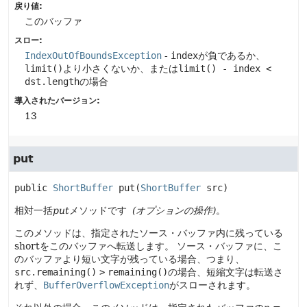
戻り値:
このバッファ
スロー:
IndexOutOfBoundsException
-
index
が負であるか、
limit()
より小さくないか、または
limit() - index <
dst.length
の場合
導入されたバージョン:
13
put
public
ShortBuffer
put
(
ShortBuffer
 src)
相対一括
put
メソッドです
(オプションの操作)
。
このメソッドは、指定されたソース・バッファ内に残っている
shortをこのバッファへ転送します。
ソース・バッファに、こ
のバッファより短い文字が残っている場合、つまり、
src.remaining()
>
remaining()
の場合、短縮文字は転送さ
れず、
BufferOverflowException
がスローされます。