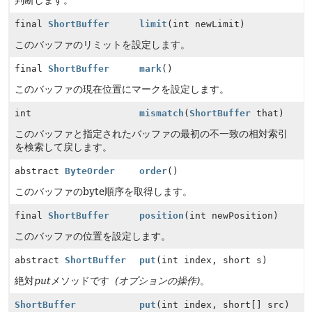
判断します。
final
ShortBuffer
limit
(int newLimit)
このバッファのリミットを設定します。
final
ShortBuffer
mark
()
このバッファの現在位置にマークを設定します。
int
mismatch
(
ShortBuffer
that)
このバッファと指定されたバッファの最初の不一致の相対索引
を検索して戻します。
abstract
ByteOrder
order
()
このバッファのbyte順序を取得します。
final
ShortBuffer
position
(int newPosition)
このバッファの位置を設定します。
abstract
ShortBuffer
put
(int index, short s)
絶対
put
メソッドです
(オプションの操作)
。
ShortBuffer
put
(int index, short[] src)