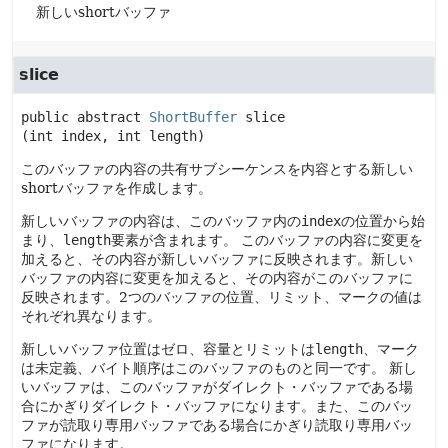
新しいshortバッファ
slice
public abstract
ShortBuffer
slice
(int index, int length)
このバッファの内容の共有サブシーケンスを内容とする新しい
shortバッファを作成します。
新しいバッファの内容は、このバッファ内の
index
の位置から始
まり、
length
要素が含まれます。
このバッファの内容に変更を
加えると、その内容が新しいバッファに反映されます。新しい
バッファの内容に変更を加えると、その内容がこのバッファに
反映されます。2つのバッファの位置、リミット、マークの値は
それぞれ異なります。
新しいバッファ位置はゼロ、容量とリミットは
length
、マーク
は未定義、バイト順序はこのバッファのものと同一です。
新し
いバッファは、このバッファがダイレクト・バッファである場
合にかぎりダイレクト・バッファになります。また、このバッ
ファが読取り専用バッファである場合にかぎり読取り専用バッ
ファになります。