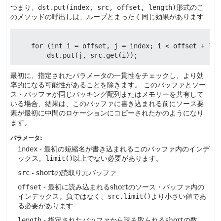
つまり、
dst.put(index, src, offset, length)
形式のこ
のメソッドの呼出しは、ループとまったく同じ効果があります
    for (int i = offset, j = index; i < offset + len
最初に、指定されたパラメータの一貫性をチェックし、より効
率的になる可能性があることを除きます。
このバッファとソー
ス・バッファが同じバッキング配列またはメモリーを共有して
いる場合、結果は、このバッファに書き込まれる前にソース要
素が最初に中間のロケーションにコピーされたかのようになり
ます。
パラメータ:
index
- 最初の短縮名が書き込まれるこのバッファ内のインデ
ックス。
limit()
以上でない必要があります。
src
- shortの読取り元バッファ
offset
- 最初に読み込まれるshortのソース・バッファ内の
インデックス。負ではなく、
src.limit()
より小さい値であ
る必要があります
length
- 指定されたバッファから読み取られるshortの数。