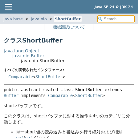
Java SE 24 & JDK 24
java.base
java.nio
ShortBuffer
機械翻訳について
クラスShortBuffer
java.lang.Object
java.nio.Buffer
java.nio.ShortBuffer
すべての実装されたインタフェース:
Comparable
<
ShortBuffer
>
public abstract sealed class 
ShortBuffer
extends 
Buffer
 implements 
Comparable
<
ShortBuffer
>
shortバッファです。
このクラスは、shortバッファに対する操作を4つのカテゴリに分
類します。
単一short値の読み込みと書込みを行う絶対および相対
get
/
put
メソッド。