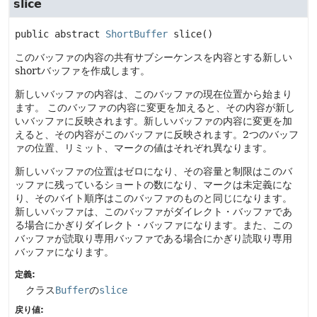
slice
public abstract
ShortBuffer
slice
()
このバッファの内容の共有サブシーケンスを内容とする新しい
shortバッファを作成します。
新しいバッファの内容は、このバッファの現在位置から始まり
ます。
このバッファの内容に変更を加えると、その内容が新し
いバッファに反映されます。新しいバッファの内容に変更を加
えると、その内容がこのバッファに反映されます。2つのバッフ
ァの位置、リミット、マークの値はそれぞれ異なります。
新しいバッファの位置はゼロになり、その容量と制限はこのバ
ッファに残っているショートの数になり、マークは未定義にな
り、そのバイト順序はこのバッファのものと同じになります。
新しいバッファは、このバッファがダイレクト・バッファであ
る場合にかぎりダイレクト・バッファになります。また、この
バッファが読取り専用バッファである場合にかぎり読取り専用
バッファになります。
定義:
クラス
Buffer
の
slice
戻り値: