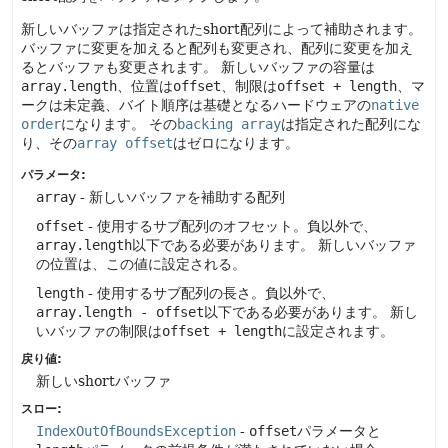
新しいバッファは指定されたshort配列によって補助されます。
バッファに変更を加えると配列も変更され、配列に変更を加え
るとバッファも変更されます。
新しいバッファの容量は
array.length
、位置は
offset
、制限は
offset + length
、マ
ークは未定義、バイト順序は基礎となるハードウェアの
native
order
になります。
その
backing array
は指定された配列にな
り、その
array offset
はゼロになります。
パラメータ:
array
- 新しいバッファを補助する配列
offset
- 使用するサブ配列のオフセット。負以外で、
array.length
以下である必要があります。
新しいバッファ
の位置は、この値に設定される。
length
- 使用するサブ配列の長さ。負以外で、
array.length - offset
以下である必要があります。
新し
いバッファの制限は
offset + length
に設定されます。
戻り値:
新しいshortバッファ
スロー:
IndexOutOfBoundsException
-
offset
パラメータと