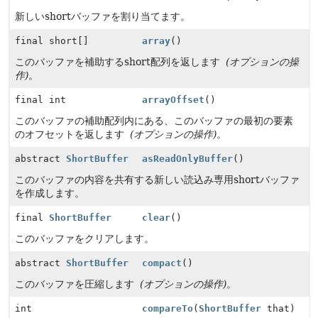
新しいshortバッファを割り当てます。
final short[]
array
()
このバッファを補助するshort配列を返します
(オプションの操
作)
。
final int
arrayOffset
()
このバッファの補助配列内にある、このバッファの最初の要素
のオフセットを返します
(オプションの操作)
。
abstract
ShortBuffer
asReadOnlyBuffer
()
このバッファの内容を共有する新しい読込み専用shortバッファ
を作成します。
final
ShortBuffer
clear
()
このバッファをクリアします。
abstract
ShortBuffer
compact
()
このバッファを圧縮します
(オプションの操作)
。
int
compareTo
(
ShortBuffer
that)