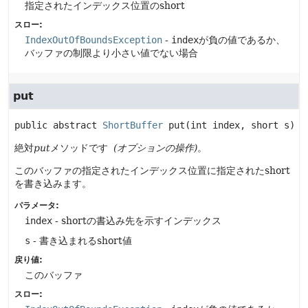
指定されたインデックス位置のshort
スロー:
IndexOutOfBoundsException
-
index
が負の値であるか、
バッファの制限より小さい値でない場合
put
public abstract
ShortBuffer
put
(int index, short s)
絶対
put
メソッドです
(オプションの操作)
。
このバッファの指定されたインデックス位置に指定されたshort
を書き込みます。
パラメータ:
index
- shortの書込み先を示すインデックス
s
- 書き込まれるshort値
戻り値:
このバッファ
スロー: