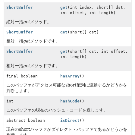
ShortBuffer
get
(int index, short[] dst,
int offset, int length)
絶対一括
get
メソッド。
ShortBuffer
get
(short[] dst)
相対一括
get
メソッドです。
ShortBuffer
get
(short[] dst, int offset,
int length)
相対一括
get
メソッドです。
final boolean
hasArray
()
このバッファがアクセス可能なshort配列に連動するかどうかを
判断します。
int
hashCode
()
このバッファの現在のハッシュ・コードを返します。
abstract boolean
isDirect
()
現在のshortバッファがダイレクト・バッファであるかどうかを