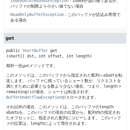
IndexOutOfBoundsException
-
index
が負の値であるか、
バッファの制限より小さい値でない場合
ReadOnlyBufferException
- このバッファが読込み専用で
ある場合
get
public
ShortBuffer
get
(short[] dst, int offset, int length)
相対一括
get
メソッドです。
このメソッドは、このバッファから指定された配列へshortを転
送します。
バッファに残っているショート数が、リクエストを
満たすために必要となる数より少ない場合、つまり、
length
>
remaining()
の場合、ショートは転送されず、
BufferUnderflowException
がスローされます。
それ以外の場合、このメソッドは、このバッファの
length
shortsを、このバッファの現在の位置から、配列内の指定され
たオフセットに、指定された配列にコピーします。
このバッフ
ァの位置は、
length
によって増分されます。