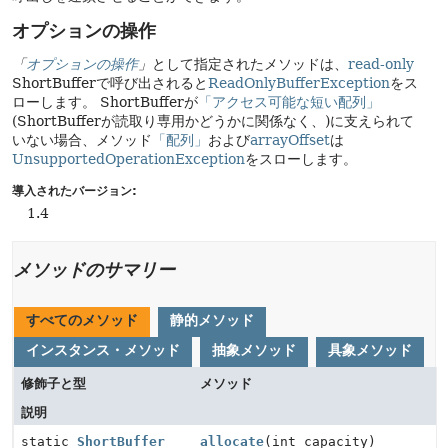
オプションの操作
「
オプションの操作
」
として指定されたメソッドは、
read-only
ShortBufferで呼び出されると
ReadOnlyBufferException
をス
ローします。
ShortBufferが
「アクセス可能な短い配列」
(ShortBufferが読取り専用かどうかに関係なく、)に支えられて
いない場合、メソッド
「配列」
および
arrayOffset
は
UnsupportedOperationException
をスローします。
導入されたバージョン:
1.4
メソッドのサマリー
すべてのメソッド
静的メソッド
インスタンス・メソッド
抽象メソッド
具象メソッド
修飾子と型
メソッド
説明
static
ShortBuffer
allocate
(int capacity)