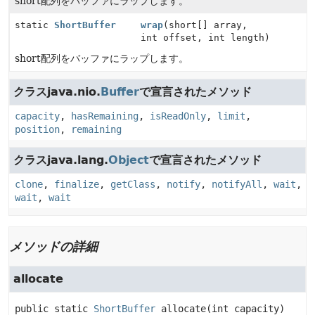
short配列をバッファにラップします。
static
ShortBuffer
wrap
(short[] array,
int offset, int length)
short配列をバッファにラップします。
クラスjava.nio.
Buffer
で宣言されたメソッド
capacity
,
hasRemaining
,
isReadOnly
,
limit
,
position
,
remaining
クラスjava.lang.
Object
で宣言されたメソッド
clone
,
finalize
,
getClass
,
notify
,
notifyAll
,
wait
,
wait
,
wait
メソッドの詳細
allocate
public static
ShortBuffer
allocate
(int capacity)