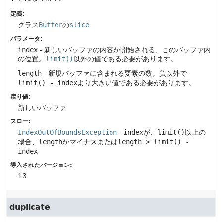
定義:
クラス
Buffer
の
slice
パラメータ:
index
- 新しいバッファの内容が開始される、このバッファ内
の位置。
limit()
以外の値である必要があります。
length
- 新規バッファに含まれる要素の数。負以外で
limit() - index
より大きい値である必要があります。
戻り値:
新しいバッファ
スロー:
IndexOutOfBoundsException
-
index
が、
limit()
以上の
場合、
length
がマイナスまたは
length > limit() -
index
導入されたバージョン:
13
duplicate