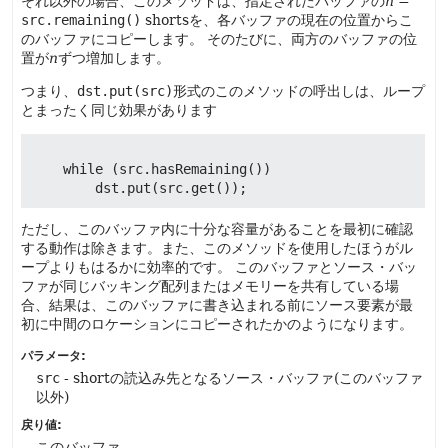
それ以外の場合、このメソッドは、指定されたバッファの
n
=
src.remaining()
shortsを、各バッファの現在の位置からこ
のバッファにコピーします。
そのたびに、両方のバッファの位
置が
n
ずつ増加します。
つまり、
dst.put(src)
形式のこのメソッドの呼出しは、ループ
とまったく同じ効果があります
    while (src.hasRemaining())

ただし、このバッファ内に十分な容量があることを最初に確認
する動作は除きます。また、このメソッドを使用したほうがル
ープよりもはるかに効率的です。
このバッファとソース・バッ
ファが同じバッキング配列またはメモリーを共有している場
合、結果は、このバッファに書き込まれる前にソース要素が最
初に中間のロケーションにコピーされたかのようになります。
パラメータ:
src
- shortの読込み先となるソース・バッファ(このバッファ
以外)
戻り値:
このバッファ