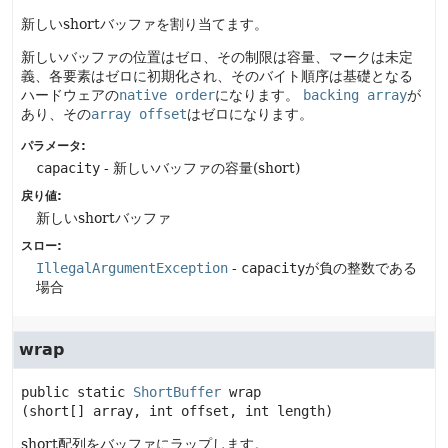
新しいshortバッファを割り当てます。
新しいバッファの位置はゼロ、その制限は容量、マークは未定
義、各要素はゼロに初期化され、そのバイト順序は基礎となる
ハードウェアの
native order
になります。
backing array
が
あり、その
array offset
はゼロになります。
パラメータ:
capacity
- 新しいバッファの容量(short)
戻り値:
新しいshortバッファ
スロー:
IllegalArgumentException
-
capacity
が負の整数である
場合
wrap
public static
ShortBuffer
wrap
(short[] array, int offset, int length)
short配列をバッファにラップします。