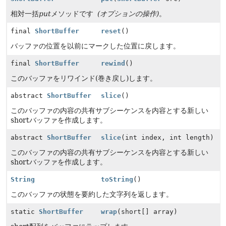
相対一括
put
メソッドです
(オプションの操作)
。
final
ShortBuffer
reset
()
バッファの位置を以前にマークした位置に戻します。
final
ShortBuffer
rewind
()
このバッファをリワインド(巻き戻し)します。
abstract
ShortBuffer
slice
()
このバッファの内容の共有サブシーケンスを内容とする新しい
shortバッファを作成します。
abstract
ShortBuffer
slice
(int index, int length)
このバッファの内容の共有サブシーケンスを内容とする新しい
shortバッファを作成します。
String
toString
()
このバッファの状態を要約した文字列を返します。
static
ShortBuffer
wrap
(short[] array)