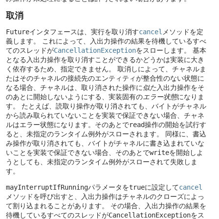
取消
Future
インタフェースは、実行を取り消す
cancel
メソッドを定
義します。
これによって、入出力操作の結果を待機しているすべ
てのスレッドが
CancellationException
をスローします。
基本
となる入出力操作を取り消すことができるかどうかは実装に大き
く依存するため、指定できません。
取消しによって、チャネルま
たはそのチャネルの接続先のエンティティが整合性のない状態に
なる場合、チャネルは、取り消された操作に
似た
入出力操作をそ
のあとに開始しないようにする、実装固有の
エラー状態
になりま
す。
たとえば、読取り操作が取り消されても、バイトがチャネル
から読み取られていないことを実装で保証できない場合、チャネ
ルはエラー状態になります。そのあとで
read
操作の開始を試行す
ると、未指定のランタイム例外がスローされます。
同様に、書込
み操作が取り消されても、バイトがチャネルに書き込まれていな
いことを実装で保証できない場合、そのあとで
write
を開始しよ
うとしても、未指定のランタイム例外がスローされて失敗しま
す。
mayInterruptIfRunning
パラメータを
true
に設定して
cancel
メソッドを呼び出すと、入出力操作はチャネルのクローズによっ
て割り込まれることがあります。
その場合、入出力操作の結果を
待機しているすべてのスレッドが
CancellationException
をス