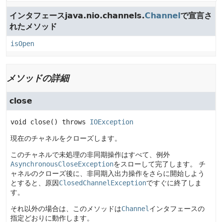
インタフェースjava.nio.channels.
Channel
で宣言さ
れたメソッド
isOpen
メソッドの詳細
close
void
close
() throws 
IOException
現在のチャネルをクローズします。
このチャネルで未処理の非同期操作はすべて、例外
AsynchronousCloseException
をスローして完了します。
チ
ャネルのクローズ後に、非同期入出力操作をさらに開始しよう
とすると、原因
ClosedChannelException
ですぐに終了しま
す。
それ以外の場合は、このメソッドは
Channel
インタフェースの
指定どおりに動作します。