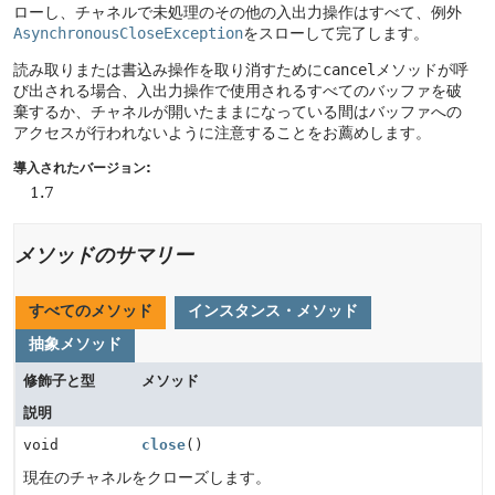
ローし、チャネルで未処理のその他の入出力操作はすべて、例外
AsynchronousCloseException
をスローして完了します。
読み取りまたは書込み操作を取り消すために
cancel
メソッドが呼
び出される場合、入出力操作で使用されるすべてのバッファを破
棄するか、チャネルが開いたままになっている間はバッファへの
アクセスが行われないように注意することをお薦めします。
導入されたバージョン:
1.7
メソッドのサマリー
すべてのメソッド
インスタンス・メソッド
抽象メソッド
修飾子と型
メソッド
説明
void
close
()
現在のチャネルをクローズします。