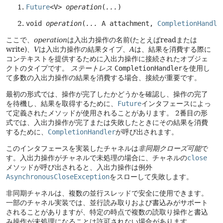
Future
<V> 
operation
(
...
)
void 
operation
(
...
 A attachment, 
CompletionHandle
ここで、
operation
は入出力操作の名前(たとえばreadまたは
write)、
V
は入出力操作の結果タイプ、
A
は、結果を消費する際に
コンテキストを提供するために入出力操作に接続されたオブジェ
クトのタイプです。
ステートレス
CompletionHandler
を使用し
て多数の入出力操作の結果を消費する場合、接続が重要です。
最初の形式では、操作が完了したかどうかを確認し、操作の完了
を待機し、結果を取得するために、
Future
インタフェースによっ
て定義されたメソッドが使用されることがあります。
2番目の形
式では、入出力操作が完了または失敗したときにその結果を消費
するために、
CompletionHandler
が呼び出されます。
このインタフェースを実装したチャネルは
非同期クローズ可能
で
す。入出力操作がチャネルで未処理の場合に、チャネルの
close
メソッドが呼び出されると、入出力操作は例外
AsynchronousCloseException
をスローして失敗します。
非同期チャネルは、複数の並行スレッドで安全に使用できます。
一部のチャネル実装では、並行読み取りおよび書込みがサポート
されることがありますが、特定の時点で複数の読取り操作と書込
み操作が未処理になることは許可されない場合があります。