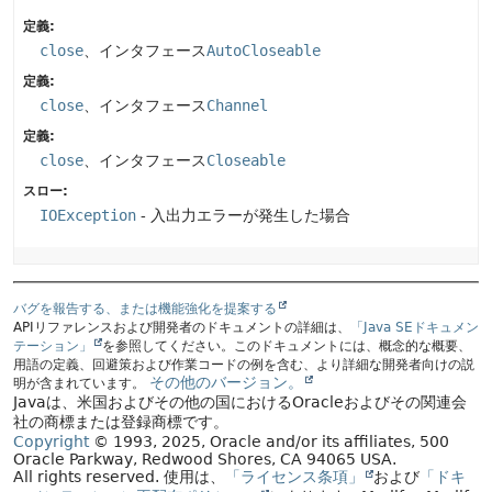
定義:
close
、インタフェース
AutoCloseable
定義:
close
、インタフェース
Channel
定義:
close
、インタフェース
Closeable
スロー:
IOException
- 入出力エラーが発生した場合
バグを報告する、または機能強化を提案する
APIリファレンスおよび開発者のドキュメントの詳細は、
「Java SEドキュメン
テーション」
を参照してください。このドキュメントには、概念的な概要、
用語の定義、回避策および作業コードの例を含む、より詳細な開発者向けの説
その他のバージョン。
明が含まれています。
Javaは、米国およびその他の国におけるOracleおよびその関連会
社の商標または登録商標です。
Copyright
© 1993, 2025, Oracle and/or its affiliates, 500
Oracle Parkway, Redwood Shores, CA 94065 USA.
All rights reserved.
使用は、
「ライセンス条項」
および
「ドキ