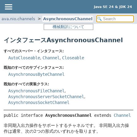
Java SE 24 & JDK 24
java.nio.channels
AsynchronousChannel
機械翻訳について
インタフェースAsynchronousChannel
すべてのスーパー・インタフェース:
AutoCloseable
,
Channel
,
Closeable
既知のすべてのサブインタフェース:
AsynchronousByteChannel
既知のすべての実装クラス:
AsynchronousFileChannel
,
AsynchronousServerSocketChannel
,
AsynchronousSocketChannel
public interface 
AsynchronousChannel
 extends 
Channel
非同期入出力操作をサポートするチャネルです。
非同期入出力操
作は通常、次の2つの形式のいずれかを取ります。