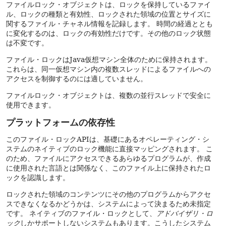
ファイルロック・オブジェクトは、ロックを保持しているファイ
ル、ロックの種類と有効性、ロックされた領域の位置とサイズに
関するファイル・チャネル情報を記録します。
時間の経過ととも
に変化するのは、ロックの有効性だけです。その他のロック状態
は不変です。
ファイル・ロックはJava仮想マシン全体のために保持されます。
これらは、同一仮想マシン内の複数スレッドによるファイルへの
アクセスを制御するのには適していません。
ファイルロック・オブジェクトは、複数の並行スレッドで安全に
使用できます。
プラットフォームの依存性
このファイル・ロックAPIは、基礎にあるオペレーティング・シ
ステムのネイティブのロック機能に直接マッピングされます。
こ
のため、ファイルにアクセスできるあらゆるプログラムが、作成
に使用された言語とは関係なく、このファイル上に保持されたロ
ックを認識します。
ロックされた領域のコンテンツにその他のプログラムからアクセ
スできなくなるかどうかは、システムによって決まるため未指定
です。
ネイティブのファイル・ロックとして、
アドバイザリ・ロ
ック
しかサポートしないシステムもあります。こうしたシステム