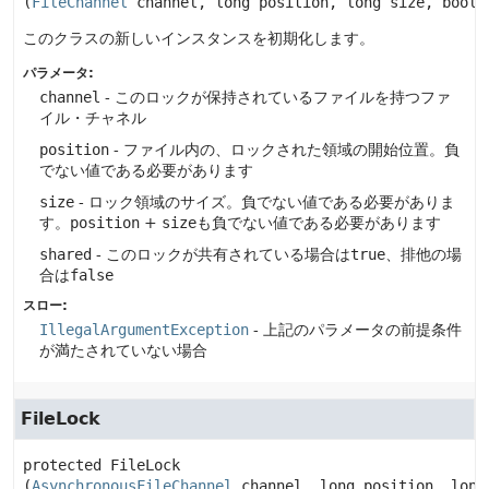
(
FileChannel
 channel, long position, long size, boole
このクラスの新しいインスタンスを初期化します。
パラメータ:
channel
- このロックが保持されているファイルを持つファ
イル・チャネル
position
- ファイル内の、ロックされた領域の開始位置。負
でない値である必要があります
size
- ロック領域のサイズ。負でない値である必要がありま
す。
position
+
size
も負でない値である必要があります
shared
- このロックが共有されている場合は
true
、排他の場
合は
false
スロー:
IllegalArgumentException
- 上記のパラメータの前提条件
が満たされていない場合
FileLock
protected
FileLock
(
AsynchronousFileChannel
 channel, long position, long