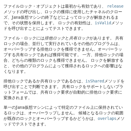
ファイルロック・オブジェクトは最初から有効であり、
release
メソッドの呼び出し、ロックの獲得に使用したチャネルのクロー
ズ、Java仮想マシンの終了などによってロックが解放されるま
で、その状態を保持します。
ロックの有効性は、
isValid
メソッ
ドを呼び出すことによってテストできます。
ファイル・ロックには
排他ロック
と
共有ロック
があります。
共有
ロックの場合、並行して実行されているその他のプログラムは、
オーバーラップする排他ロックを獲得できません。オーバーラッ
プする共有ロックであれば獲得可能です。
一方、排他ロックの場
合、どちらの種類のロックも獲得できません。
ロックを解放する
と、その他のプログラムによって獲得されるロックへの影響はな
くなります。
排他ロックであるか共有ロックであるかは、
isShared
メソッドを
呼び出すことで判断できます。
共有ロックをサポートしないプラ
ットフォームでは、共有ロック要求が自動的に排他ロック要求に
変換されます。
単一のJava仮想マシンによって特定のファイル上に保持されてい
るロックは、オーバーラップしません。
候補となるロックの範囲
が既存のロックとオーバーラップするかどうかは、
overlaps
メソ
ッドでテストできます。