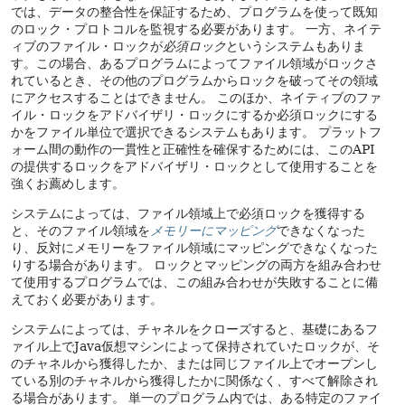
では、データの整合性を保証するため、プログラムを使って既知
のロック・プロトコルを監視する必要があります。
一方、ネイテ
ィブのファイル・ロックが
必須ロック
というシステムもありま
す。この場合、あるプログラムによってファイル領域がロックさ
れているとき、その他のプログラムからロックを破ってその領域
にアクセスすることはできません。
このほか、ネイティブのファ
イル・ロックをアドバイザリ・ロックにするか必須ロックにする
かをファイル単位で選択できるシステムもあります。
プラットフ
ォーム間の動作の一貫性と正確性を確保するためには、このAPI
の提供するロックをアドバイザリ・ロックとして使用することを
強くお薦めします。
システムによっては、ファイル領域上で必須ロックを獲得する
と、そのファイル領域を
メモリーにマッピング
できなくなった
り、反対にメモリーをファイル領域にマッピングできなくなった
りする場合があります。
ロックとマッピングの両方を組み合わせ
て使用するプログラムでは、この組み合わせが失敗することに備
えておく必要があります。
システムによっては、チャネルをクローズすると、基礎にあるフ
ァイル上でJava仮想マシンによって保持されていたロックが、そ
のチャネルから獲得したか、または同じファイル上でオープンし
ている別のチャネルから獲得したかに関係なく、すべて解除され
る場合があります。
単一のプログラム内では、ある特定のファイ