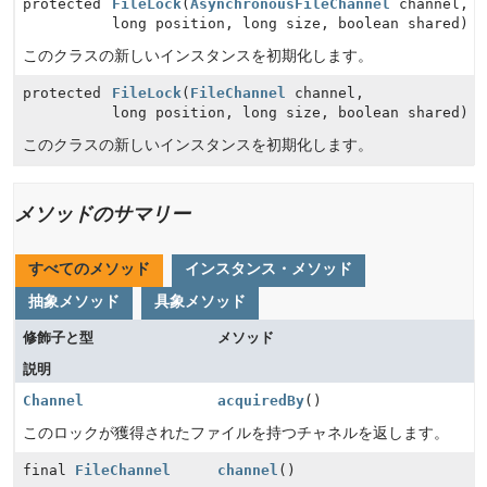
protected
FileLock
(
AsynchronousFileChannel
channel,
long position, long size, boolean shared)
このクラスの新しいインスタンスを初期化します。
protected
FileLock
(
FileChannel
channel,
long position, long size, boolean shared)
このクラスの新しいインスタンスを初期化します。
メソッドのサマリー
すべてのメソッド
インスタンス・メソッド
抽象メソッド
具象メソッド
修飾子と型
メソッド
説明
Channel
acquiredBy
()
このロックが獲得されたファイルを持つチャネルを返します。
final
FileChannel
channel
()