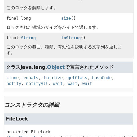
このロックを解除します。
final long
size
()
ロックされた領域のサイズをバイトで返します。
final
String
toString
()
このロックの範囲、種類、有効性を説明する文字列を返しま
す。
クラスjava.lang.
Object
で宣言されたメソッド
clone
,
equals
,
finalize
,
getClass
,
hashCode
,
notify
,
notifyAll
,
wait
,
wait
,
wait
コンストラクタの詳細
FileLock
protected
FileLock