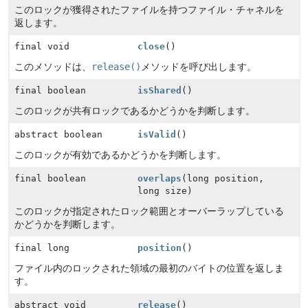
このロックが獲得されたファイルを持つファイル・チャネルを
返します。
final void
close
()
このメソッドは、
release()
メソッドを呼び出します。
final boolean
isShared
()
このロックが共有ロックであるかどうかを判断します。
abstract boolean
isValid
()
このロックが有効であるかどうかを判断します。
final boolean
overlaps
(long position,
long size)
このロックが指定されたロック範囲とオーバーラップしている
かどうかを判断します。
final long
position
()
ファイル内のロックされた領域の最初のバイトの位置を返しま
す。
abstract void
release
()