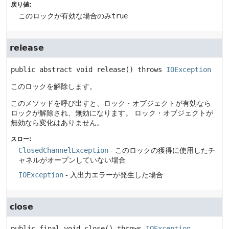
戻り値:
このロックが有効な場合のみ
true
release
public abstract
void
release
() throws 
IOException
このロックを解除します。
このメソッドを呼び出すと、ロック・オブジェクトが有効なら
ロックが解除され、無効になります。
ロック・オブジェクトが
無効なら変化はありません。
スロー:
ClosedChannelException
- このロックの獲得に使用したチ
ャネルがオープンしていない場合
IOException
- 入出力エラーが発生した場合
close
public final
void
close
() throws 
IOException