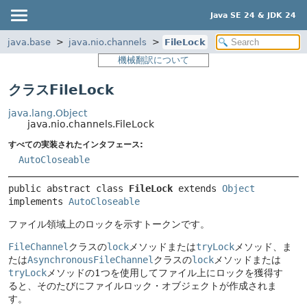
Java SE 24 & JDK 24
java.base
java.nio.channels
FileLock
機械翻訳について
クラスFileLock
java.lang.Object
java.nio.channels.FileLock
すべての実装されたインタフェース:
AutoCloseable
public abstract class 
FileLock
extends 
Object
implements 
AutoCloseable
ファイル領域上のロックを示すトークンです。
FileChannel
クラスの
lock
メソッドまたは
tryLock
メソッド、ま
たは
AsynchronousFileChannel
クラスの
lock
メソッドまたは
tryLock
メソッドの1つを使用してファイル上にロックを獲得す
ると、そのたびにファイルロック・オブジェクトが作成されま
す。