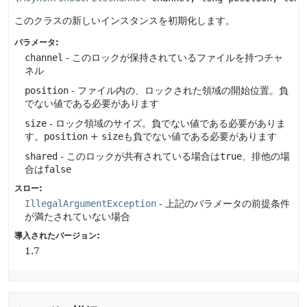
このクラスの新しいインスタンスを初期化します。
パラメータ:
channel
- このロックが保持されているファイルを持つチャ
ネル
position
- ファイル内の、ロックされた領域の開始位置。負
でない値である必要があります
size
- ロック領域のサイズ。負でない値である必要がありま
す。
position
+
size
も負でない値である必要があります
shared
- このロックが共有されている場合は
true
、排他の場
合は
false
スロー:
IllegalArgumentException
- 上記のパラメータの前提条件
が満たされていない場合
導入されたバージョン:
1.7