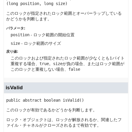
(long position, long size)
このロックが指定されたロック範囲とオーバーラップしている
かどうかを判断します。
パラメータ:
position
- ロック範囲の開始位置
size
- ロック範囲のサイズ
戻り値:
このロックおよび指定されたロック範囲が少なくとも1バイト
重複する場合、
true
。
size
が負の場合、またはロック範囲が
このロックと重複しない場合、
false
isValid
public abstract
boolean
isValid
()
このロックが有効であるかどうかを判断します。
ロック・オブジェクトは、ロックが解放されるか、関連したフ
ァイル・チャネルがクローズされるまで有効です。