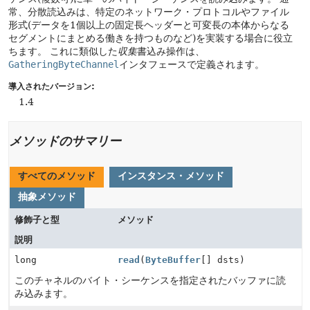
常、分散読込みは、特定のネットワーク・プロトコルやファイル
形式(データを1個以上の固定長ヘッダーと可変長の本体からなる
セグメントにまとめる働きを持つものなど)を実装する場合に役立
ちます。
これに類似した
収集
書込み操作は、
GatheringByteChannel
インタフェースで定義されます。
導入されたバージョン:
1.4
メソッドのサマリー
すべてのメソッド
インスタンス・メソッド
抽象メソッド
修飾子と型
メソッド
説明
long
read
(
ByteBuffer
[] dsts)
このチャネルのバイト・シーケンスを指定されたバッファに読
み込みます。