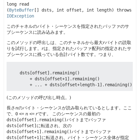
long
read
(
ByteBuffer
[] dsts, int offset, int length)
 throws 
IOException
このチャネルのバイト・シーケンスを指定されたバッファのサ
ブシーケンスに読み込みます。
このメソッドの呼出しは、このチャネルから最大
r
バイトの読取
りを試行します。
r
は、指定されたバッファ配列の指定されたサ
ブシーケンスに残っている合計バイト数です。つまり、
    dsts[offset].remaining()

        + dsts[offset+1].remaining()

(このメソッドの呼び出し時点。)
長さ
n
のバイト・シーケンスが読み取られているとします。ここ
で、
0
<=
n
<=
r
です。
このシーケンスの最初の
dsts[offset].remaining()
バイトまでバッファ
dsts[offset]
に転送され、次の
dsts[offset+1].remaining()
バイトまでバッファ
dsts[offset+1]
に転送され、バイト・シーケンス全体が指定