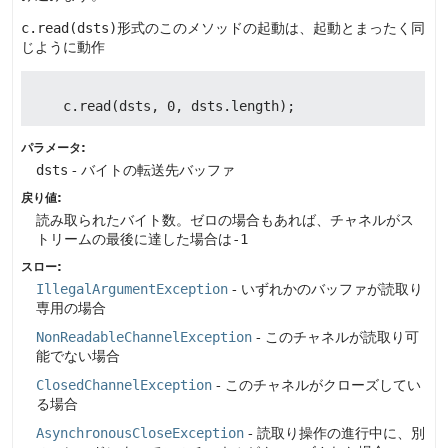
c.read(dsts)
形式のこのメソッドの起動は、起動とまったく同
じように動作
パラメータ:
dsts
- バイトの転送先バッファ
戻り値:
読み取られたバイト数。ゼロの場合もあれば、チャネルがス
トリームの最後に達した場合は
-1
スロー:
IllegalArgumentException
- いずれかのバッファが読取り
専用の場合
NonReadableChannelException
- このチャネルが読取り可
能でない場合
ClosedChannelException
- このチャネルがクローズしてい
る場合
AsynchronousCloseException
- 読取り操作の進行中に、別