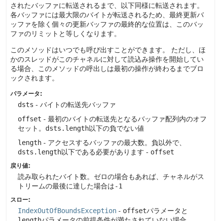
されたバッファに転送されるまで、以下同様に転送されます。
各バッファには最大限のバイトが転送されるため、最終更新バ
ッファを除く個々の更新バッファの最終的な位置は、このバッ
ファのリミットと等しくなります。
このメソッドはいつでも呼び出すことができます。
ただし、ほ
かのスレッドがこのチャネルに対して読込み操作を開始してい
る場合、このメソッドの呼出しは最初の操作が終わるまでブロ
ックされます。
パラメータ:
dsts
- バイトの転送先バッファ
offset
- 最初のバイトの転送先となるバッファ配列内のオフ
セット。
dsts.length
以下の負でない値
length
- アクセスするバッファの最大数。負以外で、
dsts.length
以下である必要があります -
offset
戻り値:
読み取られたバイト数。ゼロの場合もあれば、チャネルがス
トリームの最後に達した場合は
-1
スロー:
IndexOutOfBoundsException
-
offset
パラメータと
length
パラメータの前提条件が満たされていない場合