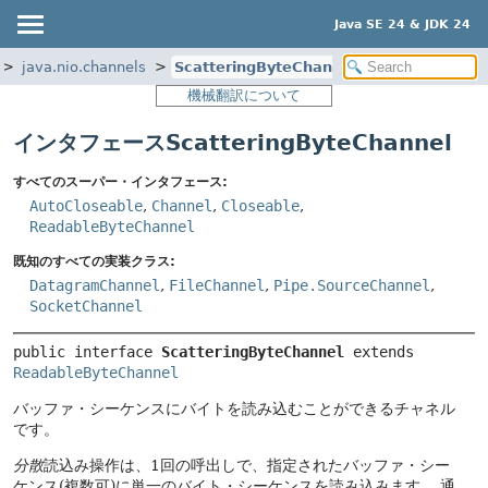
Java SE 24 & JDK 24
java.nio.channels
ScatteringByteChannel
機械翻訳について
インタフェースScatteringByteChannel
すべてのスーパー・インタフェース:
AutoCloseable
,
Channel
,
Closeable
,
ReadableByteChannel
既知のすべての実装クラス:
DatagramChannel
,
FileChannel
,
Pipe.SourceChannel
,
SocketChannel
public interface 
ScatteringByteChannel
 extends 
ReadableByteChannel
バッファ・シーケンスにバイトを読み込むことができるチャネル
です。
分散
読込み操作は、1回の呼出しで、指定されたバッファ・シー
ケンス(複数可)に単一のバイト・シーケンスを読み込みます。
通