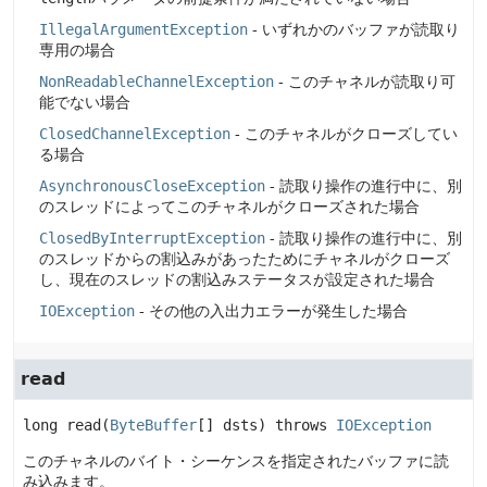
IllegalArgumentException
- いずれかのバッファが読取り
専用の場合
NonReadableChannelException
- このチャネルが読取り可
能でない場合
ClosedChannelException
- このチャネルがクローズしてい
る場合
AsynchronousCloseException
- 読取り操作の進行中に、別
のスレッドによってこのチャネルがクローズされた場合
ClosedByInterruptException
- 読取り操作の進行中に、別
のスレッドからの割込みがあったためにチャネルがクローズ
し、現在のスレッドの割込みステータスが設定された場合
IOException
- その他の入出力エラーが発生した場合
read
long
read
(
ByteBuffer
[] dsts)
 throws 
IOException
このチャネルのバイト・シーケンスを指定されたバッファに読
み込みます。