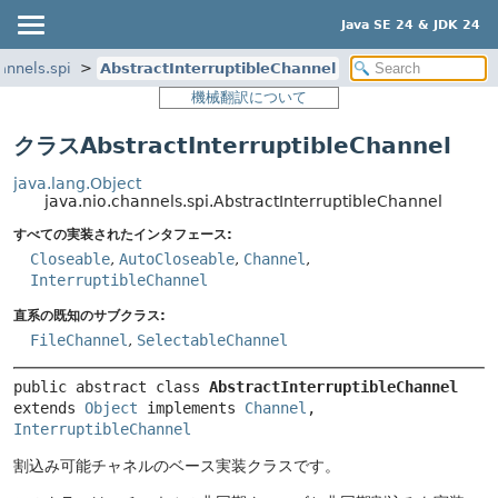
Java SE 24 & JDK 24
annels.spi
AbstractInterruptibleChannel
機械翻訳について
クラスAbstractInterruptibleChannel
java.lang.Object
java.nio.channels.spi.AbstractInterruptibleChannel
すべての実装されたインタフェース:
Closeable
,
AutoCloseable
,
Channel
,
InterruptibleChannel
直系の既知のサブクラス:
FileChannel
,
SelectableChannel
public abstract class 
AbstractInterruptibleChannel
extends 
Object
 implements 
Channel
, 
InterruptibleChannel
割込み可能チャネルのベース実装クラスです。