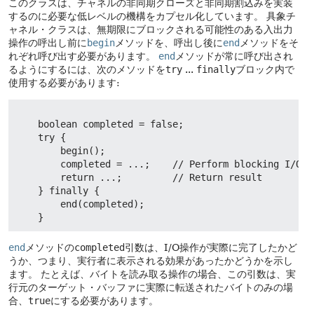
このクラスは、チャネルの非同期クローズと非同期割込みを実装
するのに必要な低レベルの機構をカプセル化しています。
具象チ
ャネル・クラスは、無期限にブロックされる可能性のある入出力
操作の呼出し前に
begin
メソッドを、呼出し後に
end
メソッドをそ
れぞれ呼び出す必要があります。
end
メソッドが常に呼び出され
るようにするには、次のメソッドを
try
...
finally
ブロック内で
使用する必要があります:
    boolean completed = false;

    try {

        begin();

        completed = ...;    // Perform blocking I/O op
        return ...;         // Return result

    } finally {

        end(completed);

end
メソッドの
completed
引数は、I/O操作が実際に完了したかど
うか、つまり、実行者に表示される効果があったかどうかを示し
ます。
たとえば、バイトを読み取る操作の場合、この引数は、実
行元のターゲット・バッファに実際に転送されたバイトのみの場
合、
true
にする必要があります。