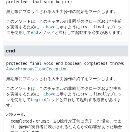
protected final
void
begin
()
無期限にブロックされる入出力操作の開始をマークします。
このメソッドは、このチャネルの非同期のクローズおよび中断
を実装するために、
above
に示すように
try
...
finally
ブロッ
クを使用して
end
メソッドと並行して起動する必要があります。
end
protected final
void
end
(boolean completed)
 throws 
AsynchronousCloseException
無期限にブロックされる入出力操作の終了をマークします。
このメソッドは、このチャネルの非同期のクローズおよび中断
を実装するために、
above
に示すように
try
...
finally
ブロッ
クを使用して
begin
メソッドと並行して起動する必要がありま
す。
パラメータ:
completed
-
true
は、I/O操作が正常に完了した場合、つま
り、操作の実行者に表示されるなんらかの影響があった場合