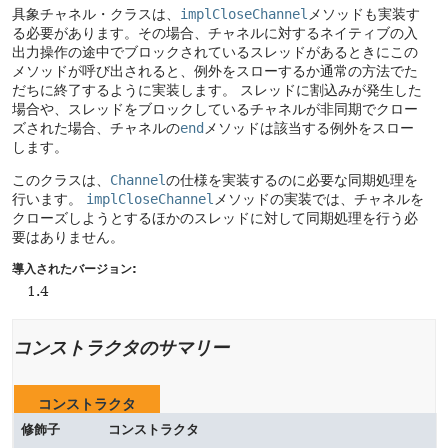
具象チャネル・クラスは、
implCloseChannel
メソッドも実装す
る必要があります。その場合、チャネルに対するネイティブの入
出力操作の途中でブロックされているスレッドがあるときにこの
メソッドが呼び出されると、例外をスローするか通常の方法でた
だちに終了するように実装します。
スレッドに割込みが発生した
場合や、スレッドをブロックしているチャネルが非同期でクロー
ズされた場合、チャネルの
end
メソッドは該当する例外をスロー
します。
このクラスは、
Channel
の仕様を実装するのに必要な同期処理を
行います。
implCloseChannel
メソッドの実装では、チャネルを
クローズしようとするほかのスレッドに対して同期処理を行う必
要はありません。
導入されたバージョン:
1.4
コンストラクタのサマリー
コンストラクタ
修飾子
コンストラクタ