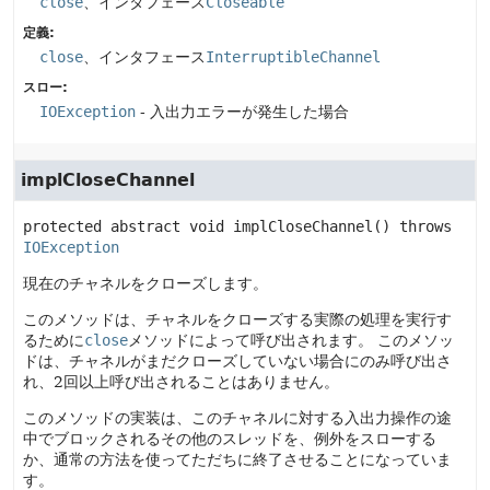
close
、インタフェース
Closeable
定義:
close
、インタフェース
InterruptibleChannel
スロー:
IOException
- 入出力エラーが発生した場合
implCloseChannel
protected abstract
void
implCloseChannel
() throws 
IOException
現在のチャネルをクローズします。
このメソッドは、チャネルをクローズする実際の処理を実行す
るために
close
メソッドによって呼び出されます。
このメソッ
ドは、チャネルがまだクローズしていない場合にのみ呼び出さ
れ、2回以上呼び出されることはありません。
このメソッドの実装は、このチャネルに対する入出力操作の途
中でブロックされるその他のスレッドを、例外をスローする
か、通常の方法を使ってただちに終了させることになっていま
す。