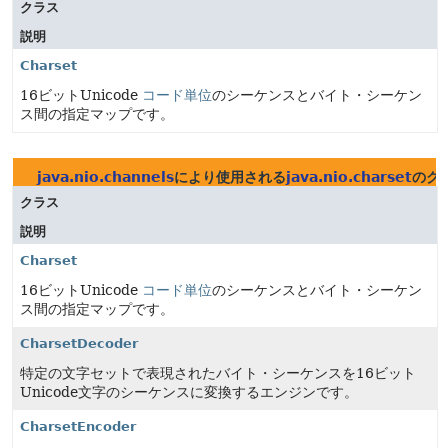
クラス
説明
Charset
16ビットUnicode
コード単位
のシーケンスとバイト・シーケン
ス間の指定マップです。
java.nio.channels
により使用される
java.nio.charset
のク
クラス
説明
Charset
16ビットUnicode
コード単位
のシーケンスとバイト・シーケン
ス間の指定マップです。
CharsetDecoder
特定の文字セットで表現されたバイト・シーケンスを16ビット
Unicode文字のシーケンスに変換するエンジンです。
CharsetEncoder