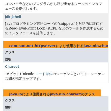
コンパイラなどのプログラムから呼び出せるツールのインタフ
ェースを提供します。
jdk.jshell
Javaプログラミング言語コードの"snippets"を対話的に評価す
るRead-Eval-Print Loop (REPL)などのツールを作成するため
のインタフェースを提供します。
com.sun.net.httpserver
により使用される
java.nio.chars
クラス
説明
Charset
16ビットUnicode
コード単位
のシーケンスとバイト・シーケン
ス間の指定マップです。
java.io
により使用される
java.nio.charset
のクラス
クラス
説明