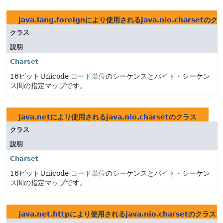
java.lang.foreign
により使用される
java.nio.charset
のク
クラス
説明
Charset
16ビットUnicode
コード単位
のシーケンスとバイト・シーケン
ス間の指定マップです。
java.net
により使用される
java.nio.charset
のクラス
クラス
説明
Charset
16ビットUnicode
コード単位
のシーケンスとバイト・シーケン
ス間の指定マップです。
java.net.http
により使用される
java.nio.charset
のクラス