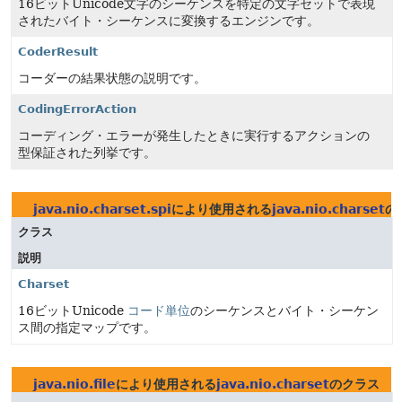
16ビットUnicode文字のシーケンスを特定の文字セットで表現
されたバイト・シーケンスに変換するエンジンです。
CoderResult
コーダーの結果状態の説明です。
CodingErrorAction
コーディング・エラーが発生したときに実行するアクションの
型保証された列挙です。
java.nio.charset.spi
により使用される
java.nio.charset
の
クラス
説明
Charset
16ビットUnicode
コード単位
のシーケンスとバイト・シーケン
ス間の指定マップです。
java.nio.file
により使用される
java.nio.charset
のクラス