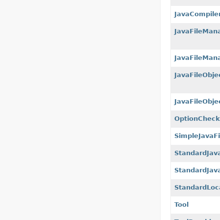
JavaCompile
JavaFileMan
JavaFileMana
JavaFileObje
JavaFileObje
OptionCheck
SimpleJavaFi
StandardJav
StandardJav
StandardLoc
Tool