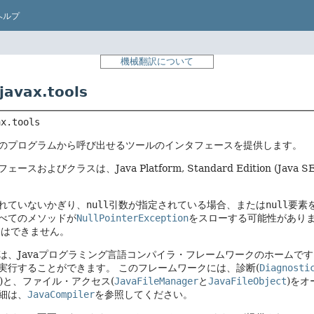
ヘルプ
機械翻訳について
vax.tools
ax.tools
のプログラムから呼び出せるツールのインタフェースを提供します。
ースおよびクラスは、Java Platform, Standard Edition
れていないかぎり、
null
引数が指定されている場合、または
null
要素
べてのメソッドが
NullPointerException
をスローする可能性があり
とはできません。
は、Javaプログラミング言語コンパイラ・フレームワークのホームです
実行することができます。
このフレームワークには、診断(
Diagnosti
I)と、ファイル・アクセス(
JavaFileManager
と
JavaFileObject
)を
細は、
JavaCompiler
を参照してください。