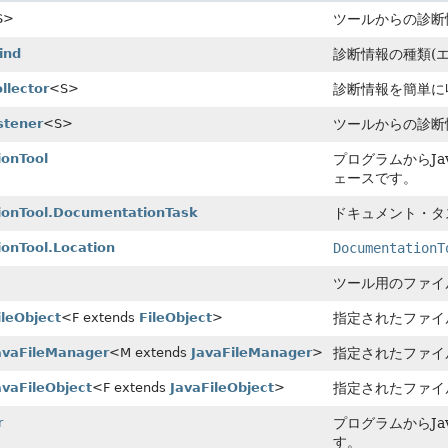
S>
ツールからの診断
ind
診断情報の種類(
llector
<S>
診断情報を簡単に
stener
<S>
ツールからの診断
onTool
プログラムからJ
ェースです。
onTool.DocumentationTask
ドキュメント・タ
onTool.Location
DocumentationT
ツール用のファイ
leObject
<F extends
FileObject
>
指定されたファイ
avaFileManager
<M extends
JavaFileManager
>
指定されたファイ
vaFileObject
<F extends
JavaFileObject
>
指定されたファイ
r
プログラムからJ
す。