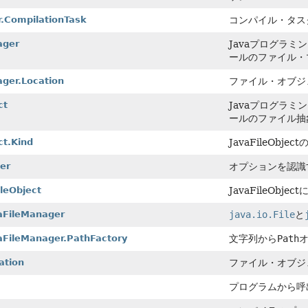
r.CompilationTask
コンパイル・タス
ager
Javaプログラ
ールのファイル・
ger.Location
ファイル・オブジ
ct
Javaプログラ
ールのファイル抽
ct.Kind
JavaFileObje
er
オプションを認識
leObject
JavaFileO
aFileManager
java.io.File
と
aFileManager.PathFactory
文字列から
Path
ation
ファイル・オブジ
プログラムから呼