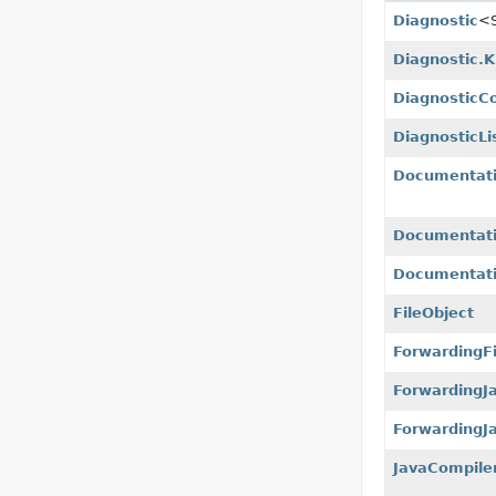
Diagnostic
<
Diagnostic.K
DiagnosticCo
DiagnosticLi
Documentati
Documentati
Documentati
FileObject
ForwardingFi
ForwardingJ
ForwardingJa
JavaCompile