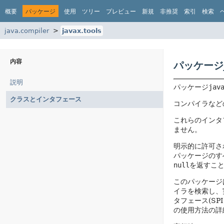
概要
パッケージ
使用
ツリー
プレビュー
新規
非推奨
索引
検索
java.compiler
javax.tools
内容
パッケージja
説明
パッケージ
jav
クラスとインタフェース
コンパイラなど
これらのインタフェ
ません。
明示的に許可さ
パッケージのす
null
を返すこ
このパッケージ
イラを検索し、
タフェース(SP
の使用方法の詳