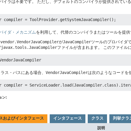
パイラは不要です。
ただし、デフォルトのコンパイラが提供されてい
バイダ・メカニズム
を利用して、代替のコンパイラまたはツールを提供
.vendor.VendorJavaCompiler
が
JavaCompiler
ツールのプロバイダで
/javax.tools.JavaCompiler
ファイルが含まれます。
このファイル
がクラス・パスにある場合、
VendorJavaCompiler
は次のようなコードを
ョン:
スおよびインタフェース
インタフェース
クラス
列挙クラ
説明