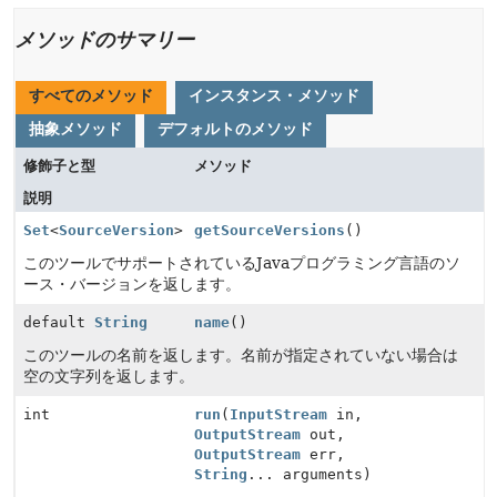
メソッドのサマリー
すべてのメソッド
インスタンス・メソッド
抽象メソッド
デフォルトのメソッド
修飾子と型
メソッド
説明
Set
<
SourceVersion
>
getSourceVersions
()
このツールでサポートされているJavaプログラミング言語のソ
ース・バージョンを返します。
default
String
name
()
このツールの名前を返します。名前が指定されていない場合は
空の文字列を返します。
int
run
(
InputStream
in,
OutputStream
out,
OutputStream
err,
String
... arguments)