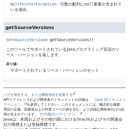
NullPointerException
- 引数の配列に
null
要素が含まれて
いる場合。
getSourceVersions
Set
<
SourceVersion
>
getSourceVersions
()
このツールでサポートされているJavaプログラミング言語のソ
ース・バージョンを返します。
戻り値:
サポートされているソース・バージョンのセット
バグを報告する、または機能強化を提案する
APIリファレンスおよび開発者のドキュメントの詳細は、
「Java SEドキュメン
テーション」
を参照してください。このドキュメントには、概念的な概要、
用語の定義、回避策および作業コードの例を含む、より詳細な開発者向けの説
その他のバージョン。
明が含まれています。
Javaは、米国およびその他の国におけるOracleおよびその関連会
社の商標または登録商標です。