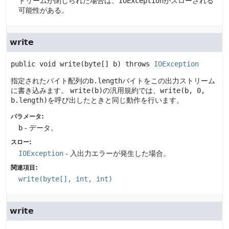
トリームが閉じられた場合は、
IOException
がスローされる
可能性がある。
write
public
void
write
(byte[] b)
 throws 
IOException
指定されたバイト配列の
b.length
バイトをこの出力ストリーム
に書き込みます。
write(b)
の汎用規約では、
write(b, 0,
b.length)
を呼び出したときと同じ動作を行います。
パラメータ:
b
- データ。
スロー:
IOException
- 入出力エラーが発生した場合。
関連項目:
write(byte[], int, int)
write