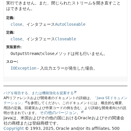
実行できません。また、閉じられたストリームを開き直すこと
はできません。
定義:
close
、インタフェース
AutoCloseable
定義:
close
、インタフェース
Closeable
実装要件:
OutputStream
の
close
メソッドは何も行いません。
スロー:
IOException
- 入出力エラーが発生した場合。
バグを報告する、または機能強化を提案する
APIリファレンスおよび開発者のドキュメントの詳細は、
「Java SEドキュメン
テーション」
を参照してください。このドキュメントには、概念的な概要、
用語の定義、回避策および作業コードの例を含む、より詳細な開発者向けの説
その他のバージョン。
明が含まれています。
Javaは、米国およびその他の国におけるOracleおよびその関連会
社の商標または登録商標です。
Copyright
© 1993, 2025, Oracle and/or its affiliates, 500