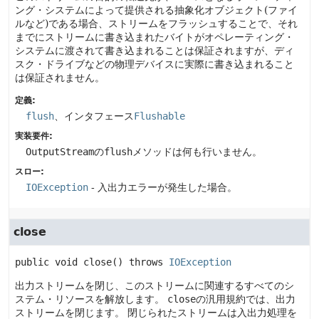
ング・システムによって提供される抽象化オブジェクト(ファイ
ルなど)である場合、ストリームをフラッシュすることで、それ
までにストリームに書き込まれたバイトがオペレーティング・
システムに渡されて書き込まれることは保証されますが、ディ
スク・ドライブなどの物理デバイスに実際に書き込まれること
は保証されません。
定義:
flush
、インタフェース
Flushable
実装要件:
OutputStream
の
flush
メソッドは何も行いません。
スロー:
IOException
- 入出力エラーが発生した場合。
close
public
void
close
() throws 
IOException
出力ストリームを閉じ、このストリームに関連するすべてのシ
ステム・リソースを解放します。
close
の汎用規約では、出力
ストリームを閉じます。
閉じられたストリームは入出力処理を