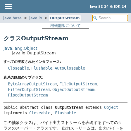
Java SE 24 & JDK 24
java.base
java.io
OutputStream
機械翻訳について
クラスOutputStream
java.lang.Object
java.io.OutputStream
すべての実装されたインタフェース:
Closeable
,
Flushable
,
AutoCloseable
直系の既知のサブクラス:
ByteArrayOutputStream
,
FileOutputStream
,
FilterOutputStream
,
ObjectOutputStream
,
PipedOutputStream
public abstract class 
OutputStream
extends 
Object
implements 
Closeable
, 
Flushable
この抽象クラスは、バイト出力ストリームを表現するすべてのク
ラスのスーパー・クラスです。
出力ストリームは、出力バイトを