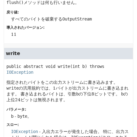
flush()
メソッドは何も行いません。
戻り値:
すべてのバイトを破棄する
OutputStream
導入されたバージョン:
11
write
public abstract
void
write
(int b)
 throws 
IOException
指定されたバイトをこの出力ストリームに書き込みます。
write
の汎用規約では、1バイトが出力ストリームに書き込まれ
ます。
書き込まれるバイトは、引数
b
の下位8ビットです。
b
の
上位24ビットは無視されます。
パラメータ:
b
-
byte
。
スロー:
IOException
- 入出力エラーが発生した場合。
特に、出力ス