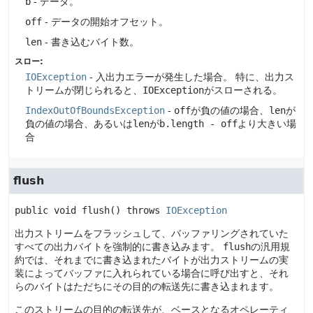
b
- データ。
off
- データの開始オフセット。
len
- 書き込むバイト数。
スロー:
IOException
- 入出力エラーが発生した場合。
特に、出力ス
トリームが閉じられると、
IOException
がスローされる。
IndexOutOfBoundsException
-
off
が負の値の場合、
len
が
負の値の場合、あるいは
len
が
b.length - off
より大きい場
合
flush
public
void
flush
() throws 
IOException
出力ストリームをフラッシュして、バッファリングされていた
すべての出力バイトを強制的に書き込みます。
flush
の汎用規
約では、それまでに書き込まれたバイトが出力ストリームの実
装によってバッファに入れられている場合に呼び出すと、それ
らのバイトはただちにその目的の転送先に書き込まれます。
このストリームの目的の転送先が、ベースとなるオペレーティ