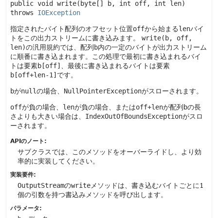
public
void
write
(byte[] b, int off, int len)
throws 
IOException
指定されたバイト配列のオフセット位置
off
から始まる
len
バイ
トをこの出力ストリームに書き込みます。
write(b, off,
len)
の汎用規約では、配列
b
内の一定のバイトが出力ストリーム
に順番に書き込まれます。この処理で最初に書き込まれるバイ
トは要素
b[off]
、最後に書き込まれるバイトは要素
b[off+len-1]
です。
b
が
null
の場合、
NullPointerException
がスローされます。
off
が負の場合、
len
が負の場合、または
off+len
が配列
b
の長
さよりも大きい場合は、
IndexOutOfBoundsException
がスロ
ーされます。
APIのノート:
サブクラスでは、このメソッドをオーバーライドし、より効
率的に実装してください。
実装要件:
OutputStream
の
write
メソッドは、書き込むバイトごとに1
個の引数を持つ書込みメソッドを呼び出します。
パラメータ: