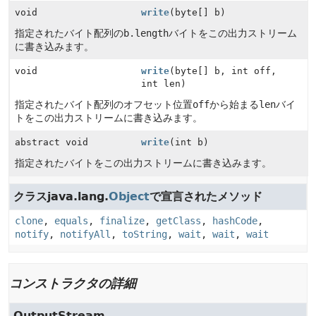
void
write
(byte[] b)
指定されたバイト配列の
b.length
バイトをこの出力ストリーム
に書き込みます。
void
write
(byte[] b, int off,
int len)
指定されたバイト配列のオフセット位置
off
から始まる
len
バイ
トをこの出力ストリームに書き込みます。
abstract void
write
(int b)
指定されたバイトをこの出力ストリームに書き込みます。
クラスjava.lang.
Object
で宣言されたメソッド
clone
,
equals
,
finalize
,
getClass
,
hashCode
,
notify
,
notifyAll
,
toString
,
wait
,
wait
,
wait
コンストラクタの詳細
OutputStream