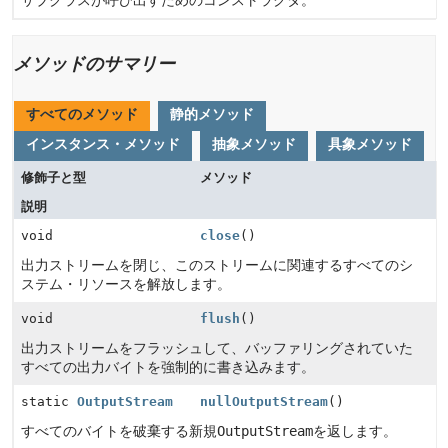
サブクラスが呼び出すためのコンストラクタ。
メソッドのサマリー
すべてのメソッド
静的メソッド
インスタンス・メソッド
抽象メソッド
具象メソッド
修飾子と型
メソッド
説明
void
close
()
出力ストリームを閉じ、このストリームに関連するすべてのシ
ステム・リソースを解放します。
void
flush
()
出力ストリームをフラッシュして、バッファリングされていた
すべての出力バイトを強制的に書き込みます。
static
OutputStream
nullOutputStream
()
すべてのバイトを破棄する新規
OutputStream
を返します。