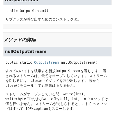
public
OutputStream
()
サブクラスが呼び出すためのコンストラクタ。
メソッドの詳細
nullOutputStream
public static
OutputStream
nullOutputStream
()
すべてのバイトを破棄する新規
OutputStream
を返します。
返
されるストリームは、最初はオープンしています。
ストリーム
を閉じるには、
close()
メソッドを呼び出します。
後から
close()
をコールしても効果はありません。
ストリームがオープンしている間、
write(int)
、
write(byte[])
および
write(byte[], int, int)
メソッドは
何も行いません。
ストリームが閉じられると、これらのメソッ
ドはすべて
IOException
をスローします。