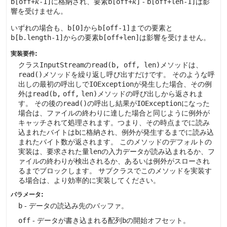
b[off+
k
-1]
に格納され、要素
b[off+
k
]
-
b[off+len-1]
は影
響を受けません。
いずれの場合も、
b[0]
から
b[off-1]
までの要素と
b[b.length-1]
からの要素
b[off+len]
は影響を受けません。
実装要件:
クラス
InputStream
の
read(b, off, len)
メソッドは、
read()
メソッドを繰り返し呼び出すだけです。
そのような呼
出しの最初の呼出しで
IOException
が発生した場合、その例
外は
read(b,
off,
len)
メソッドの呼び出しから返されま
す。
その後の
read()
の呼出し結果が
IOException
になった
場合は、ファイルの終わりに達した場合と同じように例外が
キャッチされて処理されます。つまり、その時点までに読み
込まれたバイトは
b
に格納され、例外が発生するまでに読み込
まれたバイト数が返されます。
このメソッドのデフォルトの
実装は、要求された量
len
の入力データが読み込まれるか、フ
ァイルの終わりが検出されるか、あるいは例外がスローされ
るまでブロックします。
サブクラスでこのメソッドを実装す
る場合は、より効率的に実装してください。
パラメータ:
b
- データの読込み先のバッファ。
off
- データが書き込まれる配列
b
の開始オフセット。