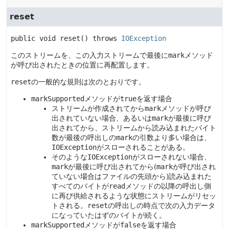
reset
public
void
reset
() throws 
IOException
このストリームを、この入力ストリームで最後に
mark
メソッド
が呼び出されたときの位置に再配置します。
reset
の一般的な規則は次のとおりです。
markSupported
メソッドが
true
を返す場合
ストリームが作成されてから
mark
メソッドが呼び
出されていない場合、あるいは
mark
が最後に呼び
出されてから、ストリームから読み込まれたバイト
数が最後の呼出しの
mark
の引数より多い場合は、
IOException
がスローされることがある。
そのような
IOException
がスローされない場合、
mark
が最後に呼び出されてから(
mark
が呼び出され
ていない場合はファイルの先頭から)読み込まれた
すべてのバイトが
read
メソッドの以降の呼出し側
に再び供給されるような状態にストリームがリセッ
トされる。
reset
の呼出しの時点で次の入力データ
になっていたはずのバイトが続く。
markSupported
メソッドが
false
を返す場合