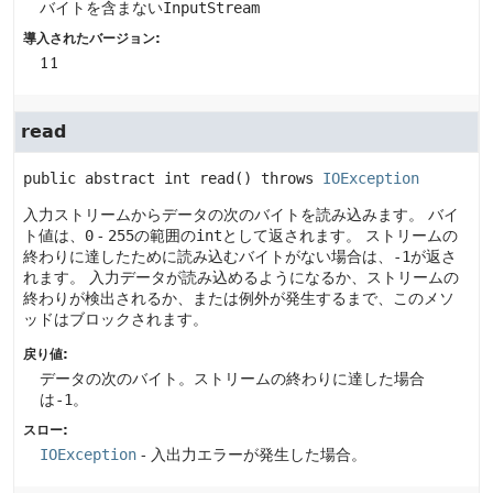
バイトを含まない
InputStream
導入されたバージョン:
11
read
public abstract
int
read
() throws 
IOException
入力ストリームからデータの次のバイトを読み込みます。
バイ
ト値は、
0
-
255
の範囲の
int
として返されます。
ストリームの
終わりに達したために読み込むバイトがない場合は、
-1
が返さ
れます。
入力データが読み込めるようになるか、ストリームの
終わりが検出されるか、または例外が発生するまで、このメソ
ッドはブロックされます。
戻り値:
データの次のバイト。ストリームの終わりに達した場合
は
-1
。
スロー:
IOException
- 入出力エラーが発生した場合。