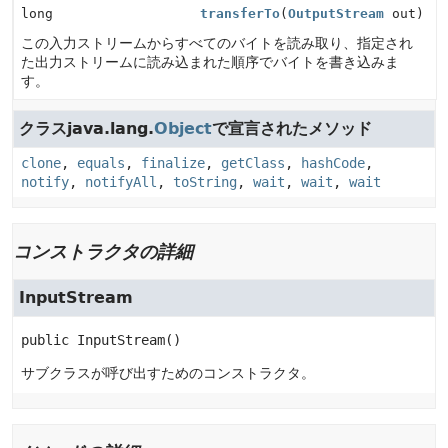
long
transferTo
(
OutputStream
out)
この入力ストリームからすべてのバイトを読み取り、指定され
た出力ストリームに読み込まれた順序でバイトを書き込みま
す。
クラスjava.lang.
Object
で宣言されたメソッド
clone
,
equals
,
finalize
,
getClass
,
hashCode
,
notify
,
notifyAll
,
toString
,
wait
,
wait
,
wait
コンストラクタの詳細
InputStream
public
InputStream
()
サブクラスが呼び出すためのコンストラクタ。