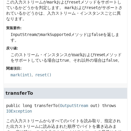
この入力ストリームが
mark
および
reset
メソッドをサポートし
ているかどうかを判定します。
mark
および
reset
がサポートさ
れているかどうかは、入力ストリーム・インスタンスごとに異
なります。
実装要件:
InputStream
の
markSupported
メソッドは
false
を返しま
す。
戻り値:
このストリーム・インスタンスがmarkおよびresetメソッド
をサポートしている場合は
true
、それ以外の場合は
false
。
関連項目:
mark(int)
reset()
transferTo
public
long
transferTo
(
OutputStream
 out)
 throws 
IOException
この入力ストリームからすべてのバイトを読み取り、指定され
た出力ストリームに読み込まれた順序でバイトを書き込みま