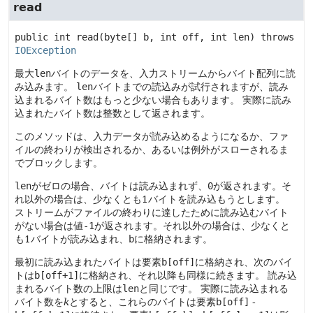
read
public
int
read
(byte[] b, int off, int len)
 throws 
IOException
最大
len
バイトのデータを、入力ストリームからバイト配列に読
み込みます。
len
バイトまでの読込みが試行されますが、読み
込まれるバイト数はもっと少ない場合もあります。
実際に読み
込まれたバイト数は整数として返されます。
このメソッドは、入力データが読み込めるようになるか、ファ
イルの終わりが検出されるか、あるいは例外がスローされるま
でブロックします。
len
がゼロの場合、バイトは読み込まれず、
0
が返されます。そ
れ以外の場合は、少なくとも1バイトを読み込もうとします。
ストリームがファイルの終わりに達したために読み込むバイト
がない場合は値
-1
が返されます。それ以外の場合は、少なくと
も1バイトが読み込まれ、
b
に格納されます。
最初に読み込まれたバイトは要素
b[off]
に格納され、次のバイ
トは
b[off+1]
に格納され、それ以降も同様に続きます。
読み込
まれるバイト数の上限は
len
と同じです。
実際に読み込まれる
バイト数を
k
とすると、これらのバイトは要素
b[off]
-