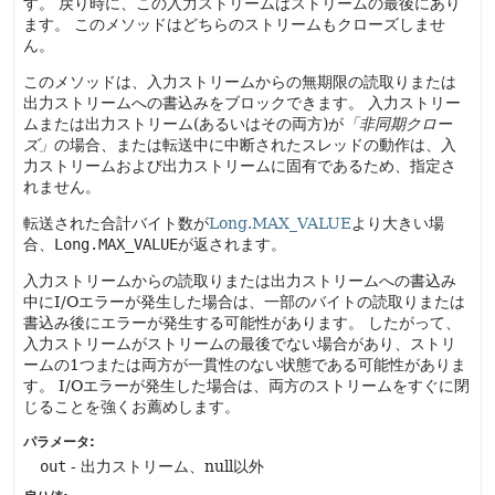
す。
戻り時に、この入力ストリームはストリームの最後にあり
ます。
このメソッドはどちらのストリームもクローズしませ
ん。
このメソッドは、入力ストリームからの無期限の読取りまたは
出力ストリームへの書込みをブロックできます。
入力ストリー
ムまたは出力ストリーム(あるいはその両方)が
「非同期クロー
ズ」
の場合、または転送中に中断されたスレッドの動作は、入
力ストリームおよび出力ストリームに固有であるため、指定さ
れません。
転送された合計バイト数が
Long.MAX_VALUE
より大きい場
合、
Long.MAX_VALUE
が返されます。
入力ストリームからの読取りまたは出力ストリームへの書込み
中にI/Oエラーが発生した場合は、一部のバイトの読取りまたは
書込み後にエラーが発生する可能性があります。
したがって、
入力ストリームがストリームの最後でない場合があり、ストリ
ームの1つまたは両方が一貫性のない状態である可能性がありま
す。
I/Oエラーが発生した場合は、両方のストリームをすぐに閉
じることを強くお薦めします。
パラメータ:
out
- 出力ストリーム、null以外