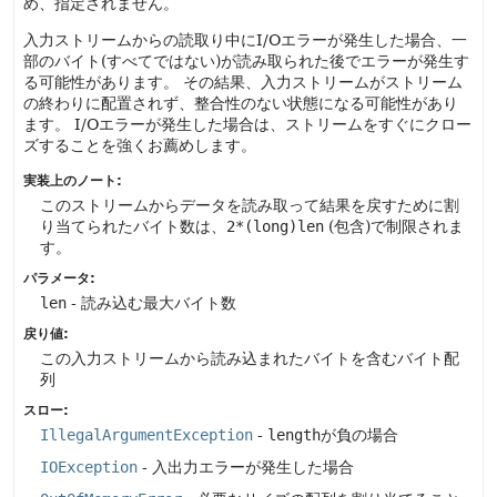
め、指定されません。
入力ストリームからの読取り中にI/Oエラーが発生した場合、一
部のバイト(すべてではない)が読み取られた後でエラーが発生す
る可能性があります。
その結果、入力ストリームがストリーム
の終わりに配置されず、整合性のない状態になる可能性があり
ます。
I/Oエラーが発生した場合は、ストリームをすぐにクロー
ズすることを強くお薦めします。
実装上のノート:
このストリームからデータを読み取って結果を戻すために割
り当てられたバイト数は、
2*(long)len
(包含)で制限されま
す。
パラメータ:
len
- 読み込む最大バイト数
戻り値:
この入力ストリームから読み込まれたバイトを含むバイト配
列
スロー:
IllegalArgumentException
-
length
が負の場合
IOException
- 入出力エラーが発生した場合