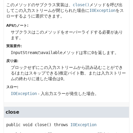
このメソッドのサブクラス実装は、
close()
メソッドを呼び出
してこの入力ストリームが閉じられた場合に
IOException
をス
ローするように選択できます。
APIのノート:
サブクラスはこのメソッドをオーバーライドする必要があり
ます。
実装要件:
InputStream
の
available
メソッドは常に
0
を返します。
戻り値:
ブロックせずにこの入力ストリームから読み込むことができ
る(またはスキップできる)推定バイト数、または入力ストリー
ムの終わりに達した場合は
0
。
スロー:
IOException
- 入出力エラーが発生した場合。
close
public
void
close
() throws 
IOException