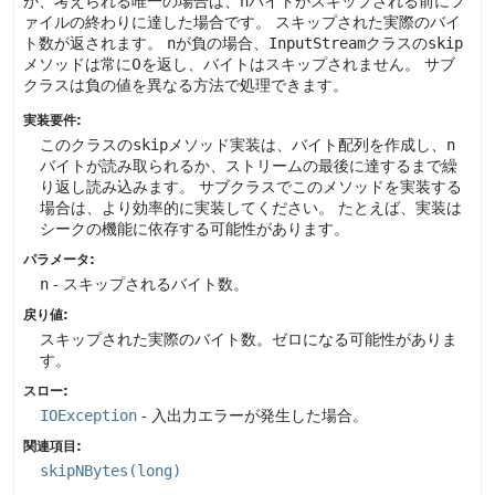
が、考えられる唯一の場合は、
n
バイトがスキップされる前にフ
ァイルの終わりに達した場合です。
スキップされた実際のバイ
ト数が返されます。
n
が負の場合、
InputStream
クラスの
skip
メソッドは常に0を返し、バイトはスキップされません。
サブ
クラスは負の値を異なる方法で処理できます。
実装要件:
このクラスの
skip
メソッド実装は、バイト配列を作成し、
n
バイトが読み取られるか、ストリームの最後に達するまで繰
り返し読み込みます。
サブクラスでこのメソッドを実装する
場合は、より効率的に実装してください。
たとえば、実装は
シークの機能に依存する可能性があります。
パラメータ:
n
- スキップされるバイト数。
戻り値:
スキップされた実際のバイト数。ゼロになる可能性がありま
す。
スロー:
IOException
- 入出力エラーが発生した場合。
関連項目:
skipNBytes(long)