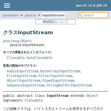
Java SE 24 & JDK 24
java.base
java.io
InputStream
機械翻訳について
クラスInputStream
java.lang.Object
java.io.InputStream
すべての実装されたインタフェース:
Closeable
,
AutoCloseable
直系の既知のサブクラス:
AudioInputStream
,
ByteArrayInputStream
,
FileInputStream
,
FilterInputStream
,
ObjectInputStream
,
PipedInputStream
,
SequenceInputStream
,
StringBufferInputStream
public abstract class 
InputStream
extends 
Object
implements 
Closeable
この抽象クラスは、バイト入力ストリームを表現するすべてのク