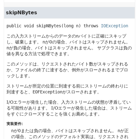
skipNBytes
public
void
skipNBytes
(long n)
 throws 
IOException
この入力ストリームからのデータの
n
バイトに正確にスキップ
し、破棄します。
n
が0の場合、バイトはスキップされません。
n
が負の場合、バイトはスキップされません。
サブクラスは負の
値を異なる方法で処理できます。
このメソッドは、リクエストされたバイト数がスキップされる
か、ファイルの終了に達するか、例外がスローされるまでブロ
ックします。
ストリームが所定の位置に到達する前にストリームの終わりに
到達すると、
EOFException
がスローされます。
I/Oエラーが発生した場合、入力ストリームの状態が矛盾してい
る可能性があります。
I/Oエラーが発生した場合は、ストリーム
をすぐにクローズすることを強くお薦めします。
実装要件:
n
が0または負の場合、バイトはスキップされません。
n
が正
の場合、このメソッドのデフォルト実装は、リクエストされ