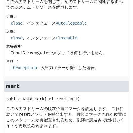
この入力ストリームを閉じて、そのストリームに関連するすべ
てのシステム・リソースを解放します。
定義:
close
、インタフェース
AutoCloseable
定義:
close
、インタフェース
Closeable
実装要件:
InputStream
の
close
メソッドは何も行いません。
スロー:
IOException
- 入出力エラーが発生した場合。
mark
public
void
mark
(int readlimit)
この入力ストリームの現在位置にマークを設定します。
これに
続いて
reset
メソッドを呼び出すと、最後にマークされた位置に
このストリームが再配置されるため、以降の読込みでは同じバ
イトが再度読み込まれます。