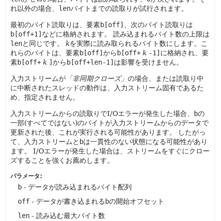
れ以外の場合、
len
バイトまでの読取りが試行されます。
最初のバイト読取りは、要素
b[off]
、次のバイト読取りは
b[off+1]
などに格納されます。
読み込まれるバイト数の上限は
len
と同じです。
k
を実際に読み取られるバイト数にします。こ
れらのバイトは、要素
b[off]
から
b[off+
k
-1]
に格納され、要
素
b[off+
k
]
から
b[off+len-1]
は影響を受けません。
入力ストリームが
「非同期クローズ」
の場合、または読取り中
に中断されたスレッドの動作は、入力ストリーム固有であるた
め、指定されません。
入力ストリームからの読取りでI/Oエラーが発生した場合、
b
の
一部(すべてではない)のバイトが入力ストリームからのデータで
更新された後、これが実行される可能性があります。
したがっ
て、入力ストリームと
b
は一貫性のない状態になる可能性があり
ます。
I/Oエラーが発生した場合は、ストリームをすぐにクロー
ズすることを強くお薦めします。
パラメータ:
b
- データが読み込まれるバイト配列
off
- データが書き込まれる
b
の開始オフセット
len
- 読み込む最大バイト数