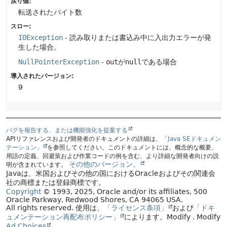
戻り値:
転送されたバイト数
スロー:
IOException
- 読み取りまたは書込み中に入出力エラーが発
生した場合。
NullPointerException
-
out
が
null
である場合
導入されたバージョン:
9
バグを報告する、または機能強化を提案する
APIリファレンスおよび開発者のドキュメントの詳細は、
「Java SEドキュメン
テーション」
を参照してください。このドキュメントには、概念的な概要、
用語の定義、回避策および作業コードの例を含む、より詳細な開発者向けの説
その他のバージョン。
明が含まれています。
Javaは、米国およびその他の国におけるOracleおよびその関連会
社の商標または登録商標です。
Copyright
© 1993, 2025, Oracle and/or its affiliates, 500
Oracle Parkway, Redwood Shores, CA 94065 USA.
All rights reserved.
使用は、
「ライセンス条項」
および
「ドキ
ュメンテーション再配布ポリシー」
によります。
Modify
. Modify
Ad Choices
.