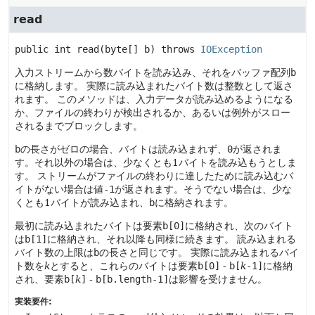
read
public
int
read
(byte[] b)
 throws 
IOException
入力ストリームから数バイトを読み込み、それをバッファ配列
b
に格納します。
実際に読み込まれたバイト数は整数として返さ
れます。
このメソッドは、入力データが読み込めるようになる
か、ファイルの終わりが検出されるか、あるいは例外がスロー
されるまでブロックします。
b
の長さがゼロの場合、バイトは読み込まれず、
0
が返されま
す。それ以外の場合は、少なくとも1バイトを読み込もうとしま
す。
ストリームがファイルの終わりに達したために読み込むバ
イトがない場合は値
-1
が返されます。そうでない場合は、少な
くとも1バイトが読み込まれ、
b
に格納されます。
最初に読み込まれたバイトは要素
b[0]
に格納され、次のバイト
は
b[1]
に格納され、それ以降も同様に続きます。
読み込まれる
バイト数の上限は
b
の長さと同じです。
実際に読み込まれるバイ
ト数を
k
とすると、これらのバイトは要素
b[0]
-
b[
k
-1]
に格納
され、要素
b[
k
]
-
b[b.length-1]
は影響を受けません。
実装要件: