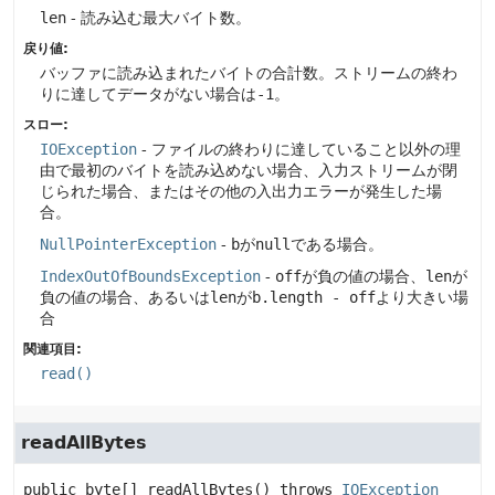
len
- 読み込む最大バイト数。
戻り値:
バッファに読み込まれたバイトの合計数。ストリームの終わ
りに達してデータがない場合は
-1
。
スロー:
IOException
- ファイルの終わりに達していること以外の理
由で最初のバイトを読み込めない場合、入力ストリームが閉
じられた場合、またはその他の入出力エラーが発生した場
合。
NullPointerException
-
b
が
null
である場合。
IndexOutOfBoundsException
-
off
が負の値の場合、
len
が
負の値の場合、あるいは
len
が
b.length - off
より大きい場
合
関連項目:
read()
readAllBytes
public
byte[]
readAllBytes
() throws 
IOException