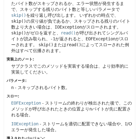
たバイト数がスキップされるか、エラー状態が発生するま
で、スキップする残りのバイト数と等しいパラメータで
skip()
を繰り返し呼び出します。
いずれかの時点で、
skip()
の戻り値が負であるか、スキップされる残りのバイト
数より大きい場合は、
IOException
がスローされます。
skip()
がゼロを返すと、
read()
が呼び出されてシングルバ
イトが読み取られ、
-1
が返されると、
EOFException
がスロ
ーされます。
skip()
または
read()
によってスローされた例
外はすべて伝播されます。
実装上のノート:
サブクラスでこのメソッドを実装する場合は、より効率的に
実装してください。
パラメータ:
n
- スキップされるバイト数。
スロー:
EOFException
- ストリームの終わりが検出された後で、この
メソッドが呼び出されたときの位置より
n
バイトが先に配置さ
れる場合。
IOException
- ストリームを適切に配置できない場合や、I/O
エラーが発生した場合。
導入されたバージョン: