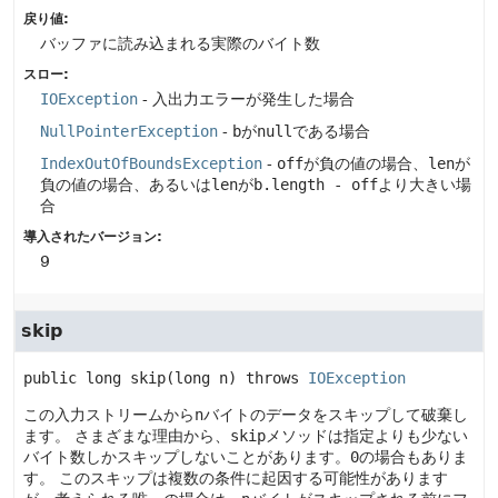
戻り値:
バッファに読み込まれる実際のバイト数
スロー:
IOException
- 入出力エラーが発生した場合
NullPointerException
-
b
が
null
である場合
IndexOutOfBoundsException
-
off
が負の値の場合、
len
が
負の値の場合、あるいは
len
が
b.length - off
より大きい場
合
導入されたバージョン:
9
skip
public
long
skip
(long n)
 throws 
IOException
この入力ストリームから
n
バイトのデータをスキップして破棄し
ます。
さまざまな理由から、
skip
メソッドは指定よりも少ない
バイト数しかスキップしないことがあります。
0
の場合もありま
す。
このスキップは複数の条件に起因する可能性があります