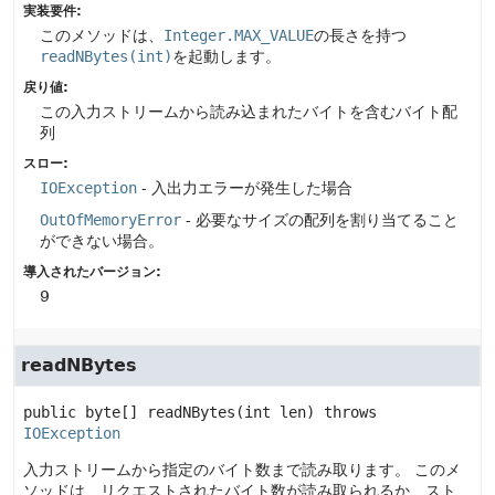
実装要件:
このメソッドは、
Integer.MAX_VALUE
の長さを持つ
readNBytes(int)
を起動します。
戻り値:
この入力ストリームから読み込まれたバイトを含むバイト配
列
スロー:
IOException
- 入出力エラーが発生した場合
OutOfMemoryError
- 必要なサイズの配列を割り当てること
ができない場合。
導入されたバージョン:
9
readNBytes
public
byte[]
readNBytes
(int len)
 throws 
IOException
入力ストリームから指定のバイト数まで読み取ります。
このメ
ソッドは、リクエストされたバイト数が読み取られるか、スト