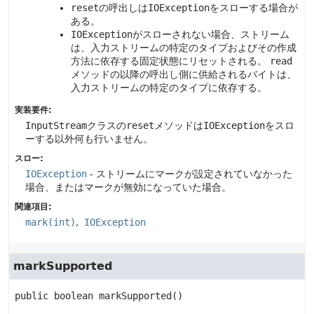
reset
の呼出しは
IOException
をスローする場合が
ある。
IOException
がスローされない場合、ストリーム
は、入力ストリームの特定のタイプおよびその作成
方法に依存する固定状態にリセットされる。
read
メソッドの以降の呼出し側に供給されるバイトは、
入力ストリームの特定のタイプに依存する。
実装要件:
InputStream
クラスの
reset
メソッドは
IOException
をスロ
ーする以外何も行いません。
スロー:
IOException
- ストリームにマークが設定されていなかった
場合、またはマークが無効になっていた場合。
関連項目:
mark(int)
IOException
markSupported
public
boolean
markSupported
()