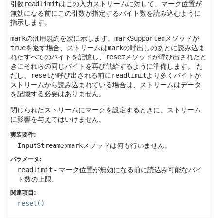
引数
readlimit
はこの入力ストリームに対して、マーク位置が
無効になる前にこの引数が指定するバイト数を読み込むように
指示します。
mark
の汎用規約を次に示します。
markSupported
メソッドが
true
を返す場合、ストリームは
mark
の呼出しのあとに読み込ま
れたすべてのバイトを記憶し、
reset
メソッドが呼び出されたと
きにそれらの同じバイトを再び供給するように準備します。
た
だし、
reset
が呼び出される前に
readlimit
より多くバイトが
ストリームから読み込まれている場合は、ストリームはデータ
を記憶する必要はありません。
閉じられたストリームにマークを設定するときに、ストリーム
に影響を与えてはいけません。
実装要件:
InputStream
の
mark
メソッドは何も行いません。
パラメータ:
readlimit
- マーク位置が無効になる前に読込み可能なバイ
ト数の上限。
関連項目:
reset()