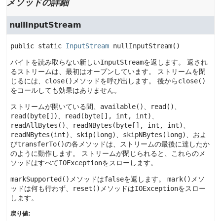
メソッドの詳細
nullInputStream
public static
InputStream
nullInputStream
()
バイトを読み取らない新しい
InputStream
を返します。
返され
るストリームは、最初はオープンしています。
ストリームを閉
じるには、
close()
メソッドを呼び出します。
後から
close()
をコールしても効果はありません。
ストリームが開いている間、
available()
、
read()
、
read(byte[])
、
read(byte[], int, int)
、
readAllBytes()
、
readNBytes(byte[], int, int)
、
readNBytes(int)
、
skip(long)
、
skipNBytes(long)
、およ
び
transferTo()
の各メソッドは、ストリームの最後に達したか
のように動作します。
ストリームが閉じられると、これらのメ
ソッドはすべて
IOException
をスローします。
markSupported()
メソッドは
false
を返します。
mark()
メソ
ッドは何も行わず、
reset()
メソッドは
IOException
をスロー
します。
戻り値: