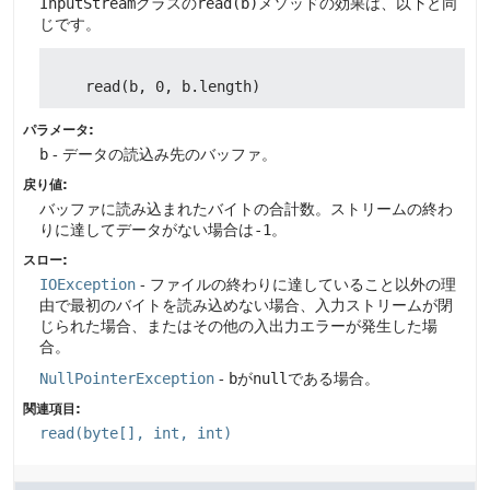
InputStream
クラスの
read(b)
メソッドの効果は、以下と同
じです。
パラメータ:
b
- データの読込み先のバッファ。
戻り値:
バッファに読み込まれたバイトの合計数。ストリームの終わ
りに達してデータがない場合は
-1
。
スロー:
IOException
- ファイルの終わりに達していること以外の理
由で最初のバイトを読み込めない場合、入力ストリームが閉
じられた場合、またはその他の入出力エラーが発生した場
合。
NullPointerException
-
b
が
null
である場合。
関連項目:
read(byte[], int, int)