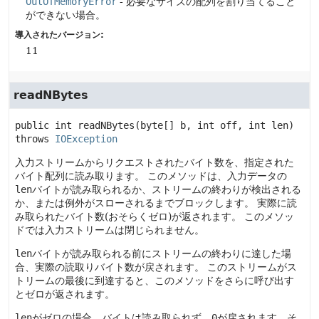
OutOfMemoryError
- 必要なサイズの配列を割り当てること
ができない場合。
導入されたバージョン:
11
readNBytes
public
int
readNBytes
(byte[] b, int off, int len)
throws 
IOException
入力ストリームからリクエストされたバイト数を、指定された
バイト配列に読み取ります。
このメソッドは、入力データの
len
バイトが読み取られるか、ストリームの終わりが検出される
か、または例外がスローされるまでブロックします。
実際に読
み取られたバイト数(おそらくゼロ)が返されます。
このメソッ
ドでは入力ストリームは閉じられません。
len
バイトが読み取られる前にストリームの終わりに達した場
合、実際の読取りバイト数が戻されます。
このストリームがス
トリームの最後に到達すると、このメソッドをさらに呼び出す
とゼロが返されます。
len
がゼロの場合、バイトは読み取られず、
0
が戻されます。そ