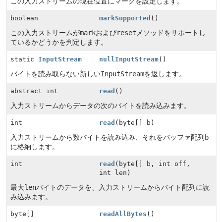
この入力ストリームの現在位置にマークを設定します。
boolean
markSupported
()
この入力ストリームが
mark
および
reset
メソッドをサポートし
ているかどうかを判定します。
static
InputStream
nullInputStream
()
バイトを読み取らない新しい
InputStream
を返します。
abstract int
read
()
入力ストリームからデータの次のバイトを読み込みます。
int
read
(byte[] b)
入力ストリームから数バイトを読み込み、それをバッファ配列
b
に格納します。
int
read
(byte[] b, int off,
int len)
最大
len
バイトのデータを、入力ストリームからバイト配列に読
み込みます。
byte[]
readAllBytes
()