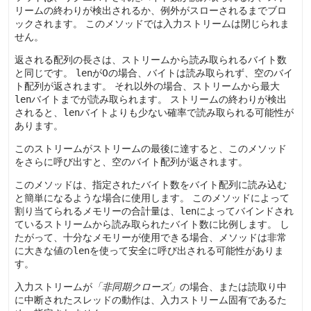
リームの終わりが検出されるか、例外がスローされるまでブロ
ックされます。
このメソッドでは入力ストリームは閉じられま
せん。
返される配列の長さは、ストリームから読み取られるバイト数
と同じです。
len
が0の場合、バイトは読み取られず、空のバイ
ト配列が返されます。
それ以外の場合、ストリームから最大
len
バイトまでが読み取られます。
ストリームの終わりが検出
されると、
len
バイトよりも少ない確率で読み取られる可能性が
あります。
このストリームがストリームの最後に達すると、このメソッド
をさらに呼び出すと、空のバイト配列が返されます。
このメソッドは、指定されたバイト数をバイト配列に読み込む
と簡単になるような場合に使用します。
このメソッドによって
割り当てられるメモリーの合計量は、
len
によってバインドされ
ているストリームから読み取られたバイト数に比例します。
し
たがって、十分なメモリーが使用できる場合、メソッドは非常
に大きな値の
len
を使って安全に呼び出される可能性がありま
す。
入力ストリームが
「非同期クローズ」
の場合、または読取り中
に中断されたスレッドの動作は、入力ストリーム固有であるた