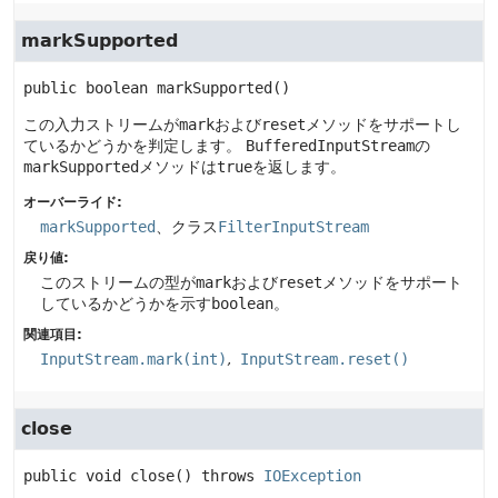
markSupported
public
boolean
markSupported
()
この入力ストリームが
mark
および
reset
メソッドをサポートし
ているかどうかを判定します。
BufferedInputStream
の
markSupported
メソッドは
true
を返します。
オーバーライド:
markSupported
、クラス
FilterInputStream
戻り値:
このストリームの型が
mark
および
reset
メソッドをサポート
しているかどうかを示す
boolean
。
関連項目:
InputStream.mark(int)
InputStream.reset()
close
public
void
close
() throws 
IOException