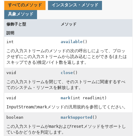
すべてのメソッド
インスタンス・メソッド
具象メソッド
修飾子と型
メソッド
説明
int
available
()
この入力ストリームのメソッドの次の呼出しによって、ブロッ
クせずにこの入力ストリームから読み込むことができる(または
スキップできる)推定バイト数を返します。
void
close
()
この入力ストリームを閉じて、そのストリームに関連するすべ
てのシステム・リソースを解放します。
void
mark
(int readlimit)
InputStream
の
mark
メソッドの汎用規約を参照してください。
boolean
markSupported
()
この入力ストリームが
mark
および
reset
メソッドをサポートし
ているかどうかを判定します。