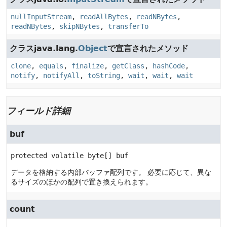
nullInputStream
,
readAllBytes
,
readNBytes
,
readNBytes
,
skipNBytes
,
transferTo
クラスjava.lang.
Object
で宣言されたメソッド
clone
,
equals
,
finalize
,
getClass
,
hashCode
,
notify
,
notifyAll
,
toString
,
wait
,
wait
,
wait
フィールド詳細
buf
protected volatile
byte[]
buf
データを格納する内部バッファ配列です。
必要に応じて、異な
るサイズのほかの配列で置き換えられます。
count