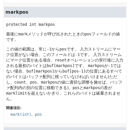
markpos
protected
int
markpos
最後に
mark
メソッドが呼び出されたときの
pos
フィールドの値
です。
この値の範囲は、常に
-1
から
pos
です。
入力ストリームにマー
ク位置がない場合、このフィールドは
-1
です。
入力ストリーム
にマーク位置がある場合、
reset
オペレーションの実行後に入力
される最初のバイトは
buf[markpos]
です。
markpos
が
-1
では
ない場合、
buf[markpos]
から
buf[pos-1]
の位置にあるすべて
のバイトはバッファ配列に残っていなければいけません(ただ
し、
count
、
pos
、
markpos
の値に適切な調整を施せば、バッフ
ァ配列内の別の位置に移動できる)。
pos
と
markpos
の差が
marklimit
を超えないかぎり、これらのバイトは破棄されませ
ん。
関連項目:
mark(int)
pos