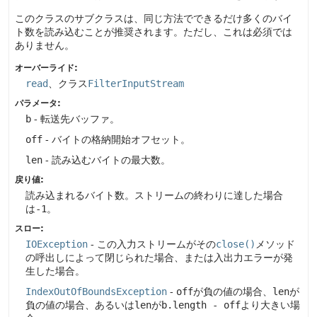
このクラスのサブクラスは、同じ方法でできるだけ多くのバイ
ト数を読み込むことが推奨されます。ただし、これは必須では
ありません。
オーバーライド:
read
、クラス
FilterInputStream
パラメータ:
b
- 転送先バッファ。
off
- バイトの格納開始オフセット。
len
- 読み込むバイトの最大数。
戻り値:
読み込まれるバイト数。ストリームの終わりに達した場合
は
-1
。
スロー:
IOException
- この入力ストリームがその
close()
メソッド
の呼出しによって閉じられた場合、または入出力エラーが発
生した場合。
IndexOutOfBoundsException
-
off
が負の値の場合、
len
が
負の値の場合、あるいは
len
が
b.length - off
より大きい場