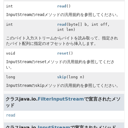
int
read
()
InputStream
の
read
メソッドの汎用規約を参照してください。
int
read
(byte[] b, int off,
int len)
このバイト入力ストリームからバイトを読み取って、指定され
たバイト配列に指定のオフセットから挿入します。
void
reset
()
InputStream
の
reset
メソッドの汎用規約を参照してくださ
い。
long
skip
(long n)
InputStream
の
skip
メソッドの汎用規約を参照してください。
クラスjava.io.
FilterInputStream
で宣言されたメソ
ッド
read
クラスjava.io.
InputStream
で宣言されたメソッド