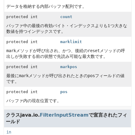
データを格納する内部バッファ配列です。
protected int
count
バッファ中の最後の有効バイト・インデックスよりも1つ大きな
数値を持つインデックスです。
protected int
marklimit
mark
メソッドが呼び出され、かつ、後続の
reset
メソッドの呼
出しが失敗する前の状態で先読み可能な最大数です。
protected int
markpos
最後に
mark
メソッドが呼び出されたときの
pos
フィールドの値
です。
protected int
pos
バッファ内の現在位置です。
クラスjava.io.
FilterInputStream
で宣言されたフィ
ールド
in