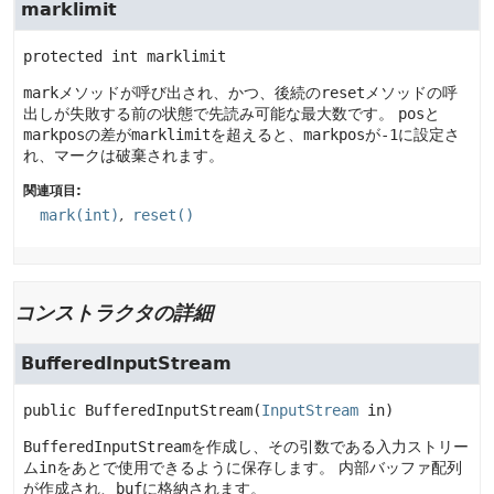
marklimit
protected
int
marklimit
mark
メソッドが呼び出され、かつ、後続の
reset
メソッドの呼
出しが失敗する前の状態で先読み可能な最大数です。
pos
と
markpos
の差が
marklimit
を超えると、
markpos
が
-1
に設定さ
れ、マークは破棄されます。
関連項目:
mark(int)
reset()
コンストラクタの詳細
BufferedInputStream
public
BufferedInputStream
(
InputStream
 in)
BufferedInputStream
を作成し、その引数である入力ストリー
ム
in
をあとで使用できるように保存します。
内部バッファ配列
が作成され、
buf
に格納されます。