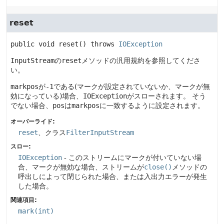
reset
public
void
reset
() throws 
IOException
InputStream
の
reset
メソッドの汎用規約を参照してくださ
い。
markpos
が
-1
である(マークが設定されていないか、マークが無
効になっている)場合、
IOException
がスローされます。
そう
でない場合、
pos
は
markpos
に一致するように設定されます。
オーバーライド:
reset
、クラス
FilterInputStream
スロー:
IOException
- このストリームにマークが付いていない場
合、マークが無効な場合、ストリームが
close()
メソッドの
呼出しによって閉じられた場合、または入出力エラーが発生
した場合。
関連項目:
mark(int)