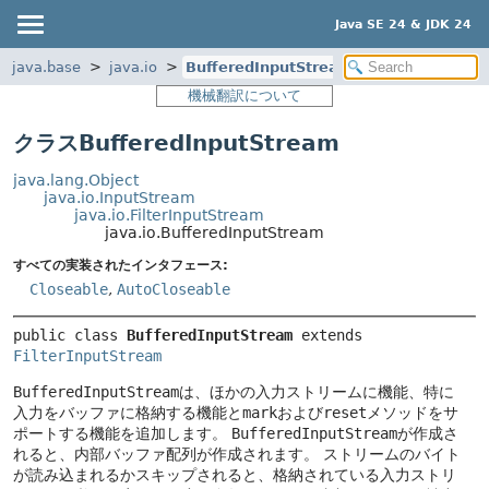
Java SE 24 & JDK 24
java.base
java.io
BufferedInputStream
機械翻訳について
クラスBufferedInputStream
java.lang.Object
java.io.InputStream
java.io.FilterInputStream
java.io.BufferedInputStream
すべての実装されたインタフェース:
Closeable
,
AutoCloseable
public class 
BufferedInputStream
extends 
FilterInputStream
BufferedInputStream
は、ほかの入力ストリームに機能、特に
入力をバッファに格納する機能と
mark
および
reset
メソッドをサ
ポートする機能を追加します。
BufferedInputStream
が作成さ
れると、内部バッファ配列が作成されます。
ストリームのバイト
が読み込まれるかスキップされると、格納されている入力ストリ