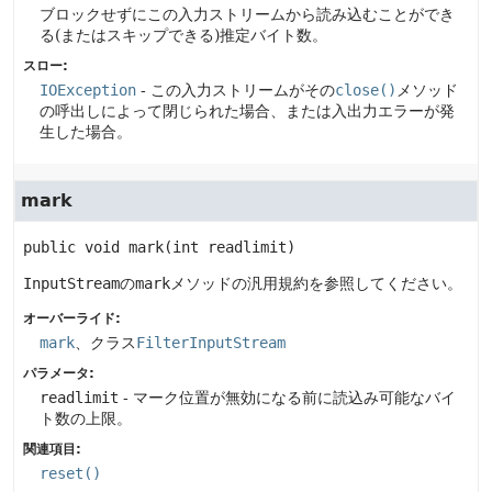
ブロックせずにこの入力ストリームから読み込むことができ
る(またはスキップできる)推定バイト数。
スロー:
IOException
- この入力ストリームがその
close()
メソッド
の呼出しによって閉じられた場合、または入出力エラーが発
生した場合。
mark
public
void
mark
(int readlimit)
InputStream
の
mark
メソッドの汎用規約を参照してください。
オーバーライド:
mark
、クラス
FilterInputStream
パラメータ:
readlimit
- マーク位置が無効になる前に読込み可能なバイ
ト数の上限。
関連項目:
reset()