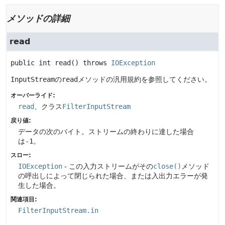
メソッドの詳細
read
public
int
read
() throws 
IOException
InputStream
の
read
メソッドの汎用規約を参照してください。
オーバーライド:
read
、クラス
FilterInputStream
戻り値:
データの次のバイト。ストリームの終わりに達した場合
は
-1
。
スロー:
IOException
- この入力ストリームがその
close()
メソッド
の呼出しによって閉じられた場合、または入出力エラーが発
生した場合。
関連項目:
FilterInputStream.in