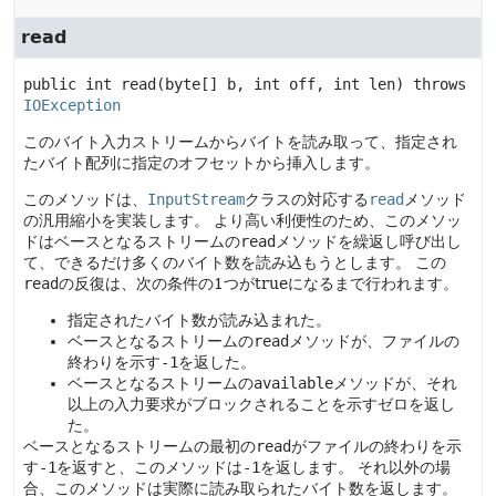
read
public
int
read
(byte[] b, int off, int len)
 throws 
IOException
このバイト入力ストリームからバイトを読み取って、指定され
たバイト配列に指定のオフセットから挿入します。
このメソッドは、
InputStream
クラスの対応する
read
メソッド
の汎用縮小を実装します。
より高い利便性のため、このメソッ
ドはベースとなるストリームの
read
メソッドを繰返し呼び出し
て、できるだけ多くのバイト数を読み込もうとします。
この
read
の反復は、次の条件の1つがtrueになるまで行われます。
指定されたバイト数が読み込まれた。
ベースとなるストリームの
read
メソッドが、ファイルの
終わりを示す
-1
を返した。
ベースとなるストリームの
available
メソッドが、それ
以上の入力要求がブロックされることを示すゼロを返し
た。
ベースとなるストリームの最初の
read
がファイルの終わりを示
す
-1
を返すと、このメソッドは
-1
を返します。
それ以外の場
合、このメソッドは実際に読み取られたバイト数を返します。