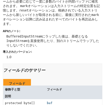
ームから必要に応じて一度に多数のバイトが内部バッファに補充
されます。
mark
オペレーションは入力ストリームの特定位置を記
憶します。
reset
オペレーションは、格納されている入力ストリ
ームから新しいバイトが取得される前に、最後に実行された
mark
オペレーション以降に読み込まれたすべてのバイトを再読込みし
ます。
APIのノート:
BufferedInputStream
にラップした後は、基礎となる
InputStream
を直接使用したり、別のストリームでラップした
りしないでください。
導入されたバージョン:
1.0
フィールドのサマリー
フィールド
修飾子と型
フィールド
説明
protected byte[]
buf