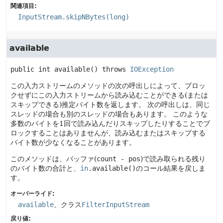
関連項目:
InputStream.skipNBytes(long)
available
public
int
available
() throws 
IOException
この入力ストリームのメソッドの次の呼出しによって、ブロッ
クせずにこの入力ストリームから読み込むことができる(または
スキップできる)推定バイト数を返します。
次の呼出しは、同じ
スレッドの場合も別のスレッドの場合もあります。
このような
多数のバイトを1回で読み込んだりスキップしたりすることでブ
ロックすることはありませんが、読み込むまたはスキップする
バイト数が少なくなることがあります。
このメソッドは、バッファ(
count - pos
)で読み取られる残り
のバイト数の合計と、
in
.available()
のコール結果を戻しま
す。
オーバーライド:
available
、クラス
FilterInputStream
戻り値: