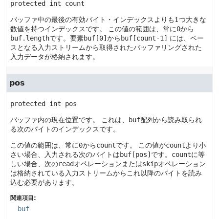
protected
int
count
バッファ中の最後の有効バイト・インデックスよりも1つ大きな
数値を持つインデックスです。
この値の範囲は、常に
0
から
buf.length
です。要素
buf[0]
から
buf[count-1]
には、ベー
スとなる入力ストリームから取得されたバッファリングされた
入力データが格納されます。
pos
protected
int
pos
バッファ内の現在位置です。
これは、
buf
配列から読み取られ
る次のバイトのインデックスです。
この値の範囲は、常に
0
から
count
です。
この値が
count
より小
さい場合、入力される次のバイトは
buf[pos]
です。
count
に等
しい場合、次の
read
オペレーションまたは
skip
オペレーション
は格納されている入力ストリームからこれ以降のバイトを読み
込む必要があります。
関連項目:
buf