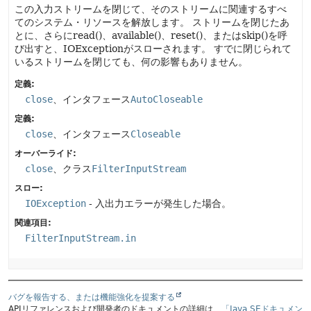
この入力ストリームを閉じて、そのストリームに関連するすべ
てのシステム・リソースを解放します。
ストリームを閉じたあ
とに、さらにread()、available()、reset()、またはskip()を呼
び出すと、IOExceptionがスローされます。
すでに閉じられて
いるストリームを閉じても、何の影響もありません。
定義:
close
、インタフェース
AutoCloseable
定義:
close
、インタフェース
Closeable
オーバーライド:
close
、クラス
FilterInputStream
スロー:
IOException
- 入出力エラーが発生した場合。
関連項目:
FilterInputStream.in
バグを報告する、または機能強化を提案する
APIリファレンスおよび開発者のドキュメントの詳細は、
「Java SEドキュメン