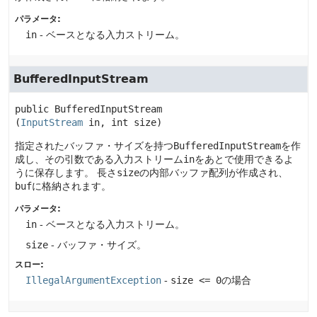
パラメータ:
in
- ベースとなる入力ストリーム。
BufferedInputStream
public
BufferedInputStream
(
InputStream
 in, int size)
指定されたバッファ・サイズを持つ
BufferedInputStream
を作
成し、その引数である入力ストリーム
in
をあとで使用できるよ
うに保存します。
長さ
size
の内部バッファ配列が作成され、
buf
に格納されます。
パラメータ:
in
- ベースとなる入力ストリーム。
size
- バッファ・サイズ。
スロー:
IllegalArgumentException
-
size <= 0
の場合