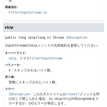
合
関連項目:
FilterInputStream.in
skip
public
long
skip
(long n)
 throws 
IOException
InputStream
の
skip
メソッドの汎用規約を参照してください。
オーバーライド:
skip
、クラス
FilterInputStream
パラメータ:
n
- スキップされるバイト数。
戻り値:
実際にスキップされたバイト数。
スロー:
IOException
- この入力ストリームが
close()
メソッドを呼
び出して閉じられた場合、
in.skip(n)
はIOExceptionをス
ローするか、I/Oエラーが発生します。