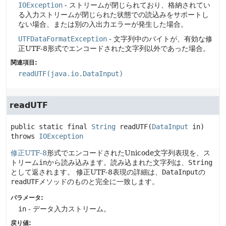
IOException
- ストリームが閉じられており、格納されてい
る入力ストリームが閉じられた状態での読込みをサポートし
ない場合、または別の入出力エラーが発生した場合。
UTFDataFormatException
- 文字列中のバイトが、有効な修
正UTF-8形式でエンコードされた文字列以外であった場合。
関連項目:
readUTF(java.io.DataInput)
readUTF
public static final
String
readUTF
(
DataInput
 in)
throws 
IOException
修正UTF-8
形式でエンコードされたUnicode文字列表現を、ス
トリーム
in
から読み込みます。読み込まれた文字列は、
String
として返されます。
修正UTF-8表現の詳細は、
DataInput
の
readUTF
メソッドのものと完全に一致します。
パラメータ:
in
- データ入力ストリーム。
戻り値: