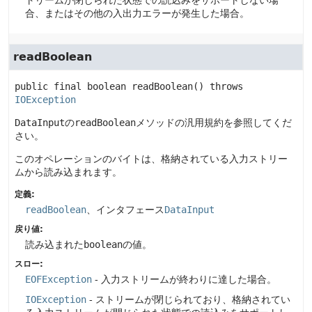
トリームが閉じられた状態での読込みをサポートしない場
合、またはその他の入出力エラーが発生した場合。
readBoolean
public final
boolean
readBoolean
() throws 
IOException
DataInput
の
readBoolean
メソッドの汎用規約を参照してくだ
さい。
このオペレーションのバイトは、格納されている入力ストリー
ムから読み込まれます。
定義:
readBoolean
、インタフェース
DataInput
戻り値:
読み込まれた
boolean
の値。
スロー:
EOFException
- 入力ストリームが終わりに達した場合。
IOException
- ストリームが閉じられており、格納されてい