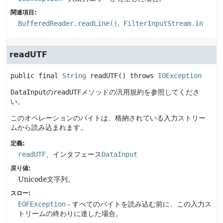
関連項目:
BufferedReader.readLine()
FilterInputStream.in
readUTF
public final
String
readUTF
() throws 
IOException
DataInput
の
readUTF
メソッドの汎用規約を参照してくださ
い。
このオペレーションのバイトは、格納されている入力ストリー
ムから読み込まれます。
定義:
readUTF
、インタフェース
DataInput
戻り値:
Unicode文字列。
スロー:
EOFException
- すべてのバイトを読み込む前に、この入力ス
トリームの終わりに達した場合。