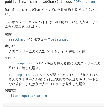
public final
char
readChar
() throws 
IOException
DataInput
の
readChar
メソッドの汎用規約を参照してくださ
い。
このオペレーションのバイトは、格納されている入力ストリー
ムから読み込まれます。
定義:
readChar
、インタフェース
DataInput
戻り値:
入力ストリームの次の2バイトを
char
と解釈した値。
スロー:
EOFException
- 2バイトを読み終わる前に入力ストリームの
終わりに達した場合。
IOException
- ストリームが閉じられており、格納されてい
る入力ストリームが閉じられた状態での読込みをサポートし
ない場合、または別の入出力エラーが発生した場合。
関連項目:
FilterInputStream.in