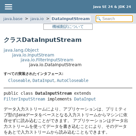
Java SE 24 & JDK 24
java.base
java.io
DataInputStream
機械翻訳について
クラスDataInputStream
java.lang.Object
java.io.InputStream
java.io.FilterInputStream
java.io.DataInputStream
すべての実装されたインタフェース:
Closeable
,
DataInput
,
AutoCloseable
public class 
DataInputStream
extends 
FilterInputStream
 implements 
DataInput
データ入力ストリームにより、アプリケーションは、プリミティ
ブ型のJavaデータをベースとなる入力ストリームからマシンに依
存せずに読み込むことができます。
アプリケーションはデータ出
力ストリームを使ってデータを書き込むことにより、そのデータ
をあとで入力ストリームから読み込むこともできます。