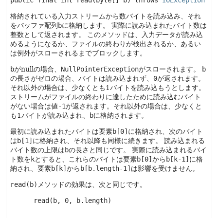
public final
int
read
(byte[] b)
 throws 
IOException
格納されている入力ストリームから数バイトを読み込み、それ
をバッファ配列
b
に格納します。
実際に読み込まれたバイト数は
整数として返されます。
このメソッドは、入力データが読み込
めるようになるか、ファイルの終わりが検出されるか、あるい
は例外がスローされるまでブロックします。
b
がnullの場合、
NullPointerException
がスローされます。
b
の長さがゼロの場合、バイトは読み込まれず、
0
が返されます。
それ以外の場合は、少なくとも1バイトを読み込もうとします。
ストリームがファイルの終わりに達したために読み込むバイト
がない場合は値
-1
が返されます。それ以外の場合は、少なくと
も1バイトが読み込まれ、
b
に格納されます。
最初に読み込まれたバイトは要素
b[0]
に格納され、次のバイト
は
b[1]
に格納され、それ以降も同様に続きます。
読み込まれる
バイト数の上限は
b
の長さと同じです。
実際に読み込まれるバイ
ト数を
k
とすると、これらのバイトは要素
b[0]
から
b[k-1]
に格
納され、要素
b[k]
から
b[b.length-1]
は影響を受けません。
read(b)
メソッドの効果は、次と同じです。
 read(b, 0, b.length)
