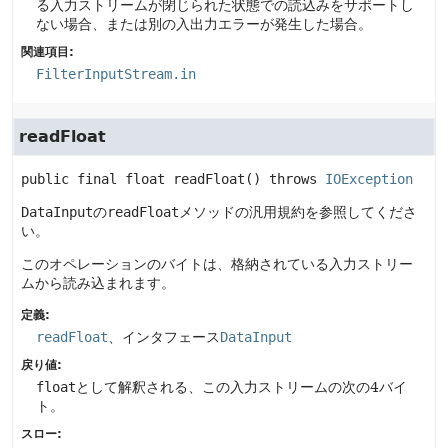
る入力ストリームが閉じられた状態での読込みをサポートし
ない場合、または別の入出力エラーが発生した場合。
関連項目:
FilterInputStream.in
readFloat
public final
float
readFloat
() throws 
IOException
DataInput
の
readFloat
メソッドの汎用規約を参照してくださ
い。
このオペレーションのバイトは、格納されている入力ストリー
ムから読み込まれます。
定義:
readFloat
、インタフェース
DataInput
戻り値:
float
として解釈される、この入力ストリームの次の4バイ
ト。
スロー: