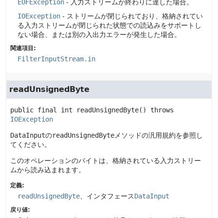
EOFException
- 入力ストリームが終わりに達した場合。
IOException
- ストリームが閉じられており、格納されてい
る入力ストリームが閉じられた状態での読込みをサポートし
ない場合、または別の入出力エラーが発生した場合。
関連項目:
FilterInputStream.in
readUnsignedByte
public final
int
readUnsignedByte
() throws 
IOException
DataInput
の
readUnsignedByte
メソッドの汎用規約を参照し
てください。
このオペレーションのバイトは、格納されている入力ストリー
ムから読み込まれます。
定義:
readUnsignedByte
、インタフェース
DataInput
戻り値: