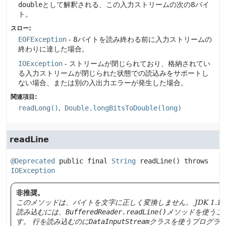
double
として解釈される、この入力ストリームの次の8バイ
ト。
スロー:
EOFException
- 8バイトを読み終わる前に入力ストリームの
終わりに達した場合。
IOException
- ストリームが閉じられており、格納されてい
る入力ストリームが閉じられた状態での読込みをサポートし
ない場合、または別の入出力エラーが発生した場合。
関連項目:
readLong()
Double.longBitsToDouble(long)
readLine
@Deprecated
public final
String
readLine
() throws 
IOException
非推奨。
このメソッドは、バイトを文字に正しく変換しません。
JDK 1
読み込むには、
BufferedReader.readLine()
メソッドを使うこ
す。
行を読み込むのに
DataInputStream
クラスを使うプログラ