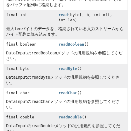
をバッファ配列
b
に格納します。
final int
read
(byte[] b, int off,
int len)
最大
len
バイトのデータを、格納されている入力ストリームから
バイト配列に読み込みます。
final boolean
readBoolean
()
DataInput
の
readBoolean
メソッドの汎用規約を参照してくだ
さい。
final byte
readByte
()
DataInput
の
readByte
メソッドの汎用規約を参照してくださ
い。
final char
readChar
()
DataInput
の
readChar
メソッドの汎用規約を参照してくださ
い。
final double
readDouble
()
DataInput
の
readDouble
メソッドの汎用規約を参照してくだ