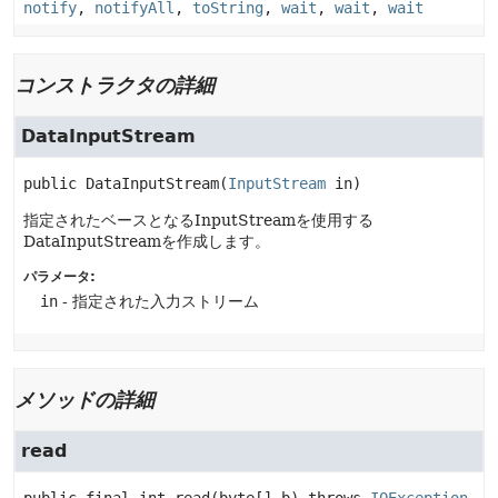
notify
,
notifyAll
,
toString
,
wait
,
wait
,
wait
コンストラクタの詳細
DataInputStream
public
DataInputStream
(
InputStream
 in)
指定されたベースとなるInputStreamを使用する
DataInputStreamを作成します。
パラメータ:
in
- 指定された入力ストリーム
メソッドの詳細
read