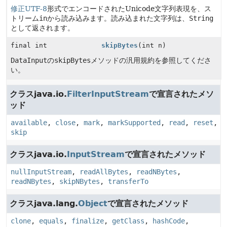
修正UTF-8
形式でエンコードされたUnicode文字列表現を、ス
トリーム
in
から読み込みます。読み込まれた文字列は、
String
として返されます。
final int
skipBytes
(int n)
DataInput
の
skipBytes
メソッドの汎用規約を参照してくださ
い。
クラスjava.io.
FilterInputStream
で宣言されたメソ
ッド
available
,
close
,
mark
,
markSupported
,
read
,
reset
,
skip
クラスjava.io.
InputStream
で宣言されたメソッド
nullInputStream
,
readAllBytes
,
readNBytes
,
readNBytes
,
skipNBytes
,
transferTo
クラスjava.lang.
Object
で宣言されたメソッド
clone
,
equals
,
finalize
,
getClass
,
hashCode
,