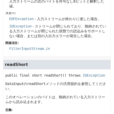
入力ストリームの次のバイトを符号なし8ビットと解釈した
値。
スロー:
EOFException
- 入力ストリームが終わりに達した場合。
IOException
- ストリームが閉じられており、格納されてい
る入力ストリームが閉じられた状態での読込みをサポートし
ない場合、または別の入出力エラーが発生した場合。
関連項目:
FilterInputStream.in
readShort
public final
short
readShort
() throws 
IOException
DataInput
の
readShort
メソッドの汎用規約を参照してくださ
い。
このオペレーションのバイトは、格納されている入力ストリー
ムから読み込まれます。
定義: