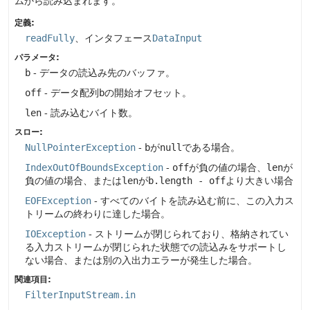
ムから読み込まれます。
定義:
readFully
、インタフェース
DataInput
パラメータ:
b
- データの読込み先のバッファ。
off
- データ配列
b
の開始オフセット。
len
- 読み込むバイト数。
スロー:
NullPointerException
-
b
が
null
である場合。
IndexOutOfBoundsException
-
off
が負の値の場合、
len
が
負の値の場合、または
len
が
b.length - off
より大きい場合
EOFException
- すべてのバイトを読み込む前に、この入力ス
トリームの終わりに達した場合。
IOException
- ストリームが閉じられており、格納されてい
る入力ストリームが閉じられた状態での読込みをサポートし
ない場合、または別の入出力エラーが発生した場合。
関連項目:
FilterInputStream.in