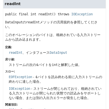
readInt
public final
int
readInt
() throws 
IOException
DataInput
の
readInt
メソッドの汎用規約を参照してくださ
い。
このオペレーションのバイトは、格納されている入力ストリー
ムから読み込まれます。
定義:
readInt
、インタフェース
DataInput
戻り値:
ストリームの次の4バイトを
int
と解釈した値。
スロー:
EOFException
- 4バイトを読み終わる前に入力ストリームの
終わりに達した場合。
IOException
- ストリームが閉じられており、格納されてい
る入力ストリームが閉じられた状態での読込みをサポートし
ない場合、または別の入出力エラーが発生した場合。
関連項目: