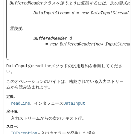
BufferedReader
クラスを使うように変換するには、次の形式の
     DataInputStream d = new DataInputStream(in
置換後:
     BufferedReader d

          = new BufferedReader(new InputStreamR
DataInput
の
readLine
メソッドの汎用規約を参照してくださ
い。
このオペレーションのバイトは、格納されている入力ストリー
ムから読み込まれます。
定義:
readLine
、インタフェース
DataInput
戻り値:
入力ストリームからの次のテキスト行。
スロー:
IOException
- 入出力エラーが発生した場合。