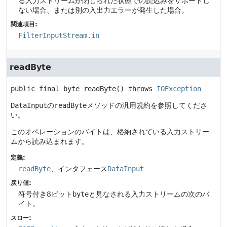
る入力ストリームが閉じられた状態での読込みをサポートし
ない場合、または別の入出力エラーが発生した場合。
関連項目:
FilterInputStream.in
readByte
public final
byte
readByte
() throws 
IOException
DataInput
の
readByte
メソッドの汎用規約を参照してくださ
い。
このオペレーションのバイトは、格納されている入力ストリー
ムから読み込まれます。
定義:
readByte
、インタフェース
DataInput
戻り値:
符号付き8ビット
byte
と見なされる入力ストリームの次のバ
イト。
スロー: