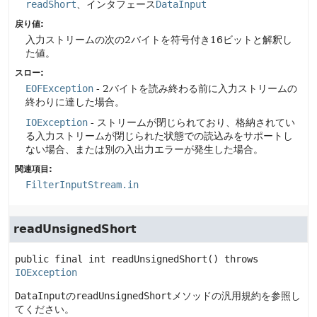
readShort
、インタフェース
DataInput
戻り値:
入力ストリームの次の2バイトを符号付き16ビットと解釈し
た値。
スロー:
EOFException
- 2バイトを読み終わる前に入力ストリームの
終わりに達した場合。
IOException
- ストリームが閉じられており、格納されてい
る入力ストリームが閉じられた状態での読込みをサポートし
ない場合、または別の入出力エラーが発生した場合。
関連項目:
FilterInputStream.in
readUnsignedShort
public final
int
readUnsignedShort
() throws 
IOException
DataInput
の
readUnsignedShort
メソッドの汎用規約を参照し
てください。