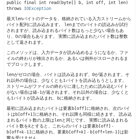
public final
int
read
(byte[] b, int off, int len)
throws 
IOException
最大
len
バイトのデータを、格納されている入力ストリームから
バイト配列に読み込みます。
len
までのバイトの読込みが試行
されますが、読み込まれるバイト数はもっと少ない場合もあ
り、0の場合もあります。
実際に読み込まれたバイト数は整数
として返されます。
このメソッドは、入力データが読み込めるようになるか、ファ
イルの終わりが検出されるか、あるいは例外がスローされるま
でブロックします。
len
がゼロの場合、バイトは読み込まれず、
0
が返されます。そ
れ以外の場合は、少なくとも1バイトを読み込もうとします。
ストリームがファイルの終わりに達したために読み込むバイト
がない場合は値
-1
が返されます。それ以外の場合は、少なくと
も1バイトが読み込まれ、
b
に格納されます。
最初に読み込まれたバイトは要素
b[off]
に格納され、次のバイ
トは
b[off+1]
に格納され、それ以降も同様に続きます。
読み込
まれるバイト数の上限は
len
と同じです。
実際に読み込まれる
バイト数を
k
とすると、これらのバイトは要素
b[off]
-
b[off+
k
-1]
に格納され、要素
b[off+
k
]
-
b[off+len-1]
は影
響を受けません。