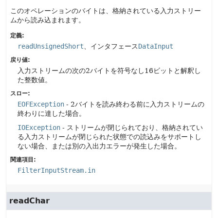
このオペレーションのバイトは、格納されている入力ストリー
ムから読み込まれます。
定義:
readUnsignedShort
、インタフェース
DataInput
戻り値:
入力ストリームの次の2バイトを符号なし16ビットと解釈し
た整数値。
スロー:
EOFException
- 2バイトを読み終わる前に入力ストリームの
終わりに達した場合。
IOException
- ストリームが閉じられており、格納されてい
る入力ストリームが閉じられた状態での読込みをサポートし
ない場合、または別の入出力エラーが発生した場合。
関連項目:
FilterInputStream.in
readChar