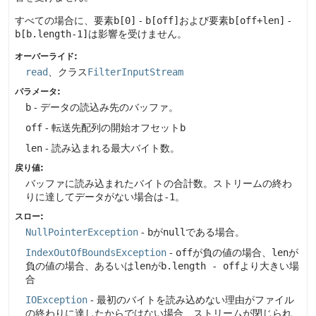
すべての場合に、要素
b[0]
-
b[off]
および要素
b[off+len]
-
b[b.length-1]
は影響を受けません。
オーバーライド:
read
、クラス
FilterInputStream
パラメータ:
b
- データの読込み先のバッファ。
off
- 転送先配列の開始オフセット
b
len
- 読み込まれる最大バイト数。
戻り値:
バッファに読み込まれたバイトの合計数。ストリームの終わ
りに達してデータがない場合は
-1
。
スロー:
NullPointerException
-
b
が
null
である場合。
IndexOutOfBoundsException
-
off
が負の値の場合、
len
が
負の値の場合、あるいは
len
が
b.length - off
より大きい場
合
IOException
- 最初のバイトを読み込めない理由がファイル
の終わりに達したからではない場合、ストリームが閉じられ