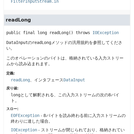
FilterInputStream.in
readLong
public final
long
readLong
() throws 
IOException
DataInput
の
readLong
メソッドの汎用規約を参照してくださ
い。
このオペレーションのバイトは、格納されている入力ストリー
ムから読み込まれます。
定義:
readLong
、インタフェース
DataInput
戻り値:
long
として解釈される、この入力ストリームの次の8バイ
ト。
スロー:
EOFException
- 8バイトを読み終わる前に入力ストリームの
終わりに達した場合。
IOException
- ストリームが閉じられており、格納されてい