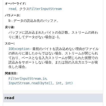
オーバーライド:
read
、クラス
FilterInputStream
パラメータ:
b
- データの読込み先のバッファ。
戻り値:
バッファに読み込まれたバイトの合計数。ストリームの終わ
りに達してデータがない場合は
-1
。
スロー:
IOException
- 最初のバイトを読み込めない理由がファイル
の終わりに達したからではない場合、ストリームが閉じられ
ており、ベースとなる入力ストリームが閉じられた状態での
読込みをサポートしない場合、または別の入出力エラーが発
生した場合。
関連項目:
FilterInputStream.in
InputStream.read(byte[], int, int)
read