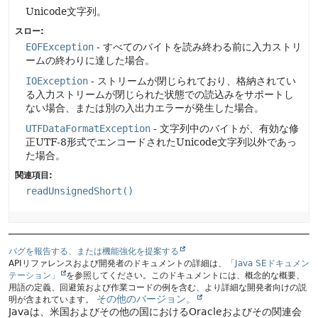
Unicode文字列。
スロー:
EOFException
- すべてのバイトを読み終わる前に入力ストリ
ームの終わりに達した場合。
IOException
- ストリームが閉じられており、格納されてい
る入力ストリームが閉じられた状態での読込みをサポートし
ない場合、または別の入出力エラーが発生した場合。
UTFDataFormatException
- 文字列中のバイトが、有効な修
正UTF-8形式でエンコードされたUnicode文字列以外であっ
た場合。
関連項目:
readUnsignedShort()
バグを報告する、または機能強化を提案する
APIリファレンスおよび開発者のドキュメントの詳細は、
「Java SEドキュメン
テーション」
を参照してください。このドキュメントには、概念的な概要、
用語の定義、回避策および作業コードの例を含む、より詳細な開発者向けの説
その他のバージョン。
明が含まれています。
Javaは、米国およびその他の国におけるOracleおよびその関連会