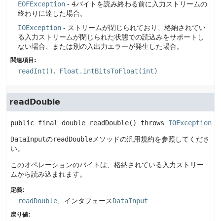
EOFException
- 4バイトを読み終わる前に入力ストリームの
終わりに達した場合。
IOException
- ストリームが閉じられており、格納されてい
る入力ストリームが閉じられた状態での読込みをサポートし
ない場合、または別の入出力エラーが発生した場合。
関連項目:
readInt()
Float.intBitsToFloat(int)
readDouble
public final
double
readDouble
() throws 
IOException
DataInput
の
readDouble
メソッドの汎用規約を参照してくださ
い。
このオペレーションのバイトは、格納されている入力ストリー
ムから読み込まれます。
定義:
readDouble
、インタフェース
DataInput
戻り値: