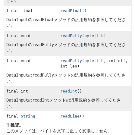
さい。
final float
readFloat
()
DataInput
の
readFloat
メソッドの汎用規約を参照してくださ
い。
final void
readFully
(byte[] b)
DataInput
の
readFully
メソッドの汎用規約を参照してくださ
い。
final void
readFully
(byte[] b, int off,
int len)
DataInput
の
readFully
メソッドの汎用規約を参照してくださ
い。
final int
readInt
()
DataInput
の
readInt
メソッドの汎用規約を参照してくださ
い。
final
String
readLine
()
非推奨。
このメソッドは、バイトを文字に正しく変換しません。