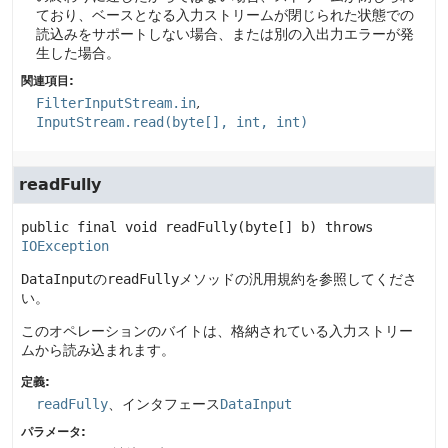
ており、ベースとなる入力ストリームが閉じられた状態での
読込みをサポートしない場合、または別の入出力エラーが発
生した場合。
関連項目:
FilterInputStream.in
InputStream.read(byte[], int, int)
readFully
public final
void
readFully
(byte[] b)
 throws 
IOException
DataInput
の
readFully
メソッドの汎用規約を参照してくださ
い。
このオペレーションのバイトは、格納されている入力ストリー
ムから読み込まれます。
定義:
readFully
、インタフェース
DataInput
パラメータ: