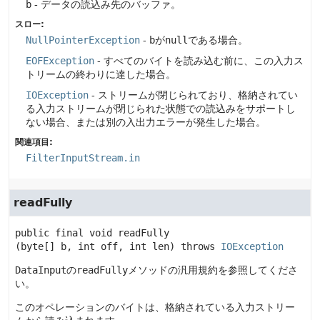
b
- データの読込み先のバッファ。
スロー:
NullPointerException
-
b
が
null
である場合。
EOFException
- すべてのバイトを読み込む前に、この入力ス
トリームの終わりに達した場合。
IOException
- ストリームが閉じられており、格納されてい
る入力ストリームが閉じられた状態での読込みをサポートし
ない場合、または別の入出力エラーが発生した場合。
関連項目:
FilterInputStream.in
readFully
public final
void
readFully
(byte[] b, int off, int len)
 throws 
IOException
DataInput
の
readFully
メソッドの汎用規約を参照してくださ
い。
このオペレーションのバイトは、格納されている入力ストリー