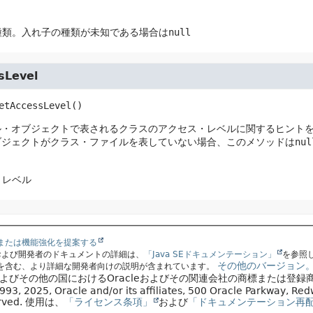
種類。入れ子の種類が未知である場合は
null
sLevel
etAccessLevel
()
ル・オブジェクトで表されるクラスのアクセス・レベルに関するヒント
ブジェクトがクラス・ファイルを表していない場合、このメソッドは
nul
・レベル
または機能強化を提案する
スおよび開発者のドキュメントの詳細は、
「Java SEドキュメンテーション」
を参照
その他のバージョン
を含む、より詳細な開発者向けの説明が含まれています。
国およびその他の国におけるOracleおよびその関連会社の商標または登録
93, 2025, Oracle and/or its affiliates, 500 Oracle Parkway, R
erved.
使用は、
「ライセンス条項」
および
「ドキュメンテーション再