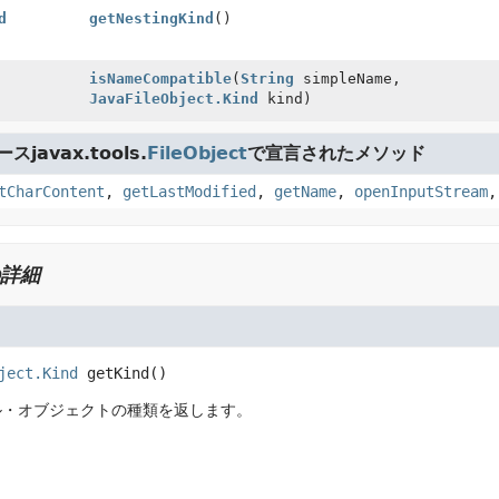
d
getNestingKind
()
isNameCompatible
(
String
simpleName,
JavaFileObject.Kind
kind)
javax.tools.
FileObject
で宣言されたメソッド
tCharContent
,
getLastModified
,
getName
,
openInputStream
詳細
ject.Kind
getKind
()
ル・オブジェクトの種類を返します。