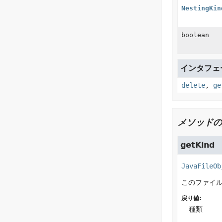
NestingKin
boolean
インタフェース
delete
,
ge
メソッドの
getKind
JavaFileOb
このファイ
戻り値:
種類