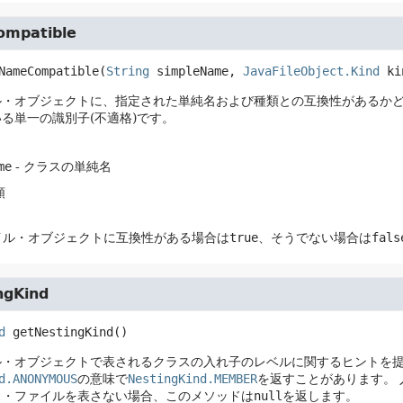
ompatible
NameCompatible
(
String
 simpleName, 
JavaFileObject.Kind
 ki
ル・オブジェクトに、指定された単純名および種類との互換性があるか
る単一の識別子(不適格)です。
me
- クラスの単純名
類
イル・オブジェクトに互換性がある場合は
true
、そうでない場合は
fals
ngKind
d
getNestingKind
()
ル・オブジェクトで表されるクラスの入れ子のレベルに関するヒントを
d.ANONYMOUS
の意味で
NestingKind.MEMBER
を返すことがあります。
ス・ファイルを表さない場合、このメソッドは
null
を返します。