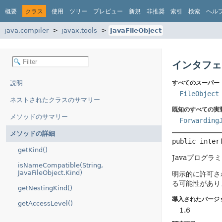
概要
クラス
使用
ツリー
プレビュー
新規
非推奨
索引
検索
ヘル
java.compiler
javax.tools
JavaFileObject
インタフェー
説明
すべてのスーパー
FileObject
ネストされたクラスのサマリー
既知のすべての実
メソッドのサマリー
Forwarding
メソッドの詳細
public inter
getKind()
Javaプログ
isNameCompatible(String,
JavaFileObject.Kind)
明示的に許可さ
る可能性があり
getNestingKind()
導入されたバージ
getAccessLevel()
1.6