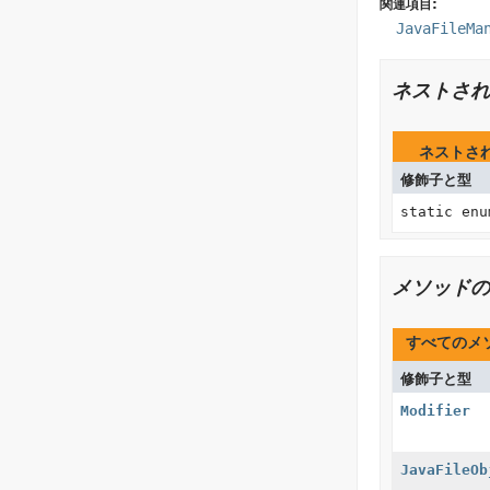
関連項目:
JavaFileMa
ネストされ
ネストさ
修飾子と型
static en
メソッドの
すべてのメ
修飾子と型
Modifier
JavaFileOb