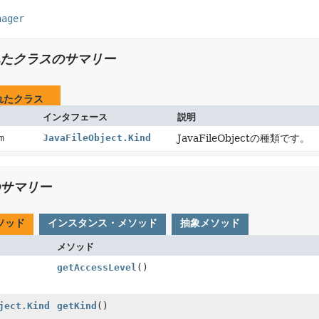
nager
たクラスのサマリー
れたクラス
インタフェース
説明
um
JavaFileObject.Kind
JavaFileObjectの種類です。
サマリー
ソッド
インスタンス・メソッド
抽象メソッド
メソッド
getAccessLevel
()
ject.Kind
getKind
()