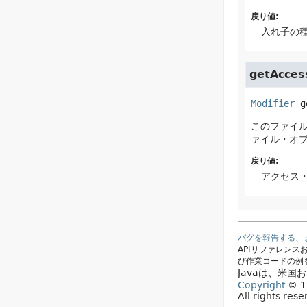
戻り値:
入れ子の
getAcces
Modifier
g
このファイ
ァイル・オ
戻り値:
アクセス
バグを報告する、
APIリファレン
び作業コードの例
Javaは、米
Copyright
© 19
All rights res