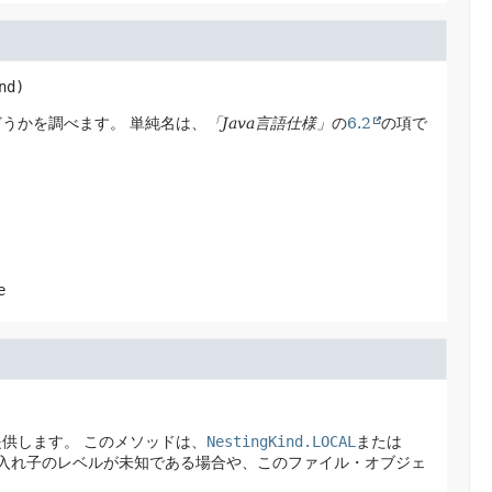
nd)
どうかを調べます。
単純名は、
「Java言語仕様」
の
6.2
の項で
e
提供します。
このメソッドは、
NestingKind.LOCAL
または
入れ子のレベルが未知である場合や、このファイル・オブジェ