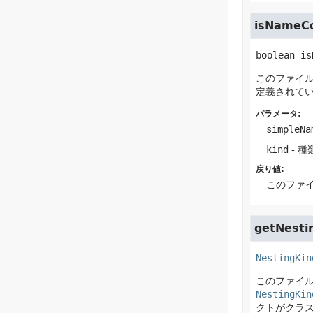
isNameC
boolean
is
このファイ
定義されてい
パラメータ:
simpleNa
kind
- 種
戻り値:
このファ
getNesti
NestingKin
このファイ
NestingKin
クトがクラ