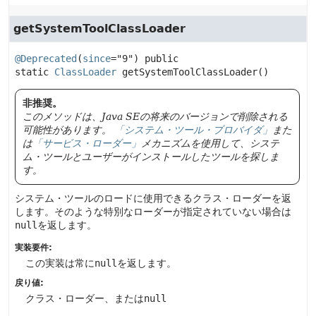
getSystemToolClassLoader
@Deprecated
(
since
="9") 
public 
static
ClassLoader
getSystemToolClassLoader
()
非推奨。
このメソッドは、Java SEの将来のバージョンで削除される
可能性があります。
「システム・ツール・プロバイダ」
また
は
「サービス・ローダー」
メカニズムを使用して、システ
ム・ツールとユーザーがインストールしたツールを探しま
す。
システム・ツールのロードに使用できるクラス・ローダーを返
します。そのような特別なローダーが指定されていない場合は
null
を返します。
実装要件:
この実装は常に
null
を返します。
戻り値:
クラス・ローダー、または
null