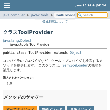
Java SE 24 & JDK 24
java.compiler
javax.tools
ToolProvider
機械翻訳について
クラスToolProvider
java.lang.Object
javax.tools.ToolProvider
public class 
ToolProvider
extends 
Object
コンパイラのプロバイダなど、ツール・プロバイダを検索するメ
ソッドを提供します。
このクラスは、
ServiceLoader
の機能を
補足します。
導入されたバージョン:
1.6
メソッドのサマリー
すべてのメソッド
静的メソッド
具象メソッド