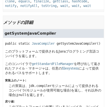
clone
,
equals
,
finalize
,
getClass
,
hashCode
,
notify
,
notifyAll
,
toString
,
wait
,
wait
,
wait
メソッドの詳細
getSystemJavaCompiler
public static
JavaCompiler
getSystemJavaCompiler
()
このプラットフォームで提供されるJavaプログラミング言語コ
ンパイラを返します。
このコンパイラで
getStandardFileManager
を呼び出して返さ
れたファイル・マネージャは、任意の
filesystem
によって提供
されるパスをサポートします。
実装上のノート:
この実装は、
jdk.compiler
モジュールによって提供される
コンパイラ(モジュールが使用可能な場合)を返し、それ以外の
場合は
null
を返します。
戻り値:
このプラットフォームに付属しているコンパイラ。コンパイ