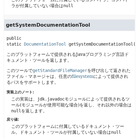
ラが付属していない場合は
null
getSystemDocumentationTool
public 
static
DocumentationTool
getSystemDocumentationTool
()
このプラットフォームで提供されるJavaプログラミング言語ド
キュメント・ツールを返します。
このツールで
getStandardFileManager
を呼び出して返された
ファイル・マネージャは、任意の
filesystem
によって提供され
るパスをサポートします。
実装上のノート:
この実装は、
jdk.javadoc
モジュールによって提供されるツ
ール(モジュールが使用可能な場合)を返し、それ以外の場合は
null
を返します。
戻り値:
このプラットフォームに付属しているドキュメント・ツー
ル。ドキュメント・ツールが付属していない場合は
null