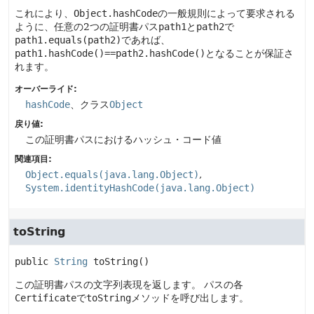
これにより、
Object.hashCode
の一般規則によって要求される
ように、任意の2つの証明書パス
path1
と
path2
で
path1.equals(path2)
であれば、
path1.hashCode()==path2.hashCode()
となることが保証さ
れます。
オーバーライド:
hashCode
、クラス
Object
戻り値:
この証明書パスにおけるハッシュ・コード値
関連項目:
Object.equals(java.lang.Object)
System.identityHashCode(java.lang.Object)
toString
public
String
toString
()
この証明書パスの文字列表現を返します。
パスの各
Certificate
で
toString
メソッドを呼び出します。