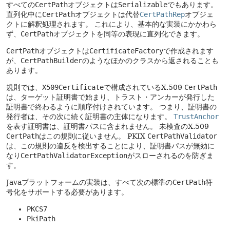
すべての
CertPath
オブジェクトは
Serializable
でもあります。
直列化中に
CertPath
オブジェクトは代替
CertPathRep
オブジェ
クトに解釈処理されます。
これにより、基本的な実装にかかわら
ず、
CertPath
オブジェクトを同等の表現に直列化できます。
CertPath
オブジェクトは
CertificateFactory
で作成されます
が、
CertPathBuilder
のようなほかのクラスから返されることも
あります。
規則では、
X509Certificate
で構成されているX.509
CertPath
は、ターゲット証明書で始まり、トラスト・アンカーが発行した
証明書で終わるように順序付けされています。
つまり、証明書の
発行者は、その次に続く証明書の主体になります。
TrustAnchor
を表す証明書は、証明書パスに含まれません。
未検査のX.509
CertPath
はこの規則に従いません。
PKIX
CertPathValidator
は、この規則の違反を検出することにより、証明書パスが無効に
なり
CertPathValidatorException
がスローされるのを防ぎま
す。
Javaプラットフォームの実装は、すべて次の標準の
CertPath
符
号化をサポートする必要があります。
PKCS7
PkiPath