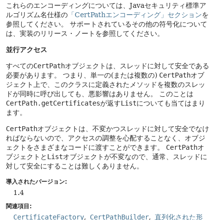
これらのエンコーディングについては、Javaセキュリティ標準ア
ルゴリズム名仕様の
「CertPathエンコーディング」セクション
を
参照してください。
サポートされているその他の符号化について
は、実装のリリース・ノートを参照してください。
並行アクセス
すべての
CertPath
オブジェクトは、スレッドに対して安全である
必要があります。
つまり、単一の(または複数の)
CertPath
オブ
ジェクト上で、このクラスに定義されたメソッドを複数のスレッ
ドが同時に呼び出しても、悪影響はありません。
このことは
CertPath.getCertificates
が返す
List
についても当てはまり
ます。
CertPath
オブジェクトは、不変かつスレッドに対して安全でなけ
ればならないので、アクセスの調整を心配することなく、オブジ
ェクトをさまざまなコードに渡すことができます。
CertPath
オ
ブジェクトと
List
オブジェクトが不変なので、通常、スレッドに
対して安全にすることは難しくありません。
導入されたバージョン:
1.4
関連項目:
CertificateFactory
CertPathBuilder
直列化された形