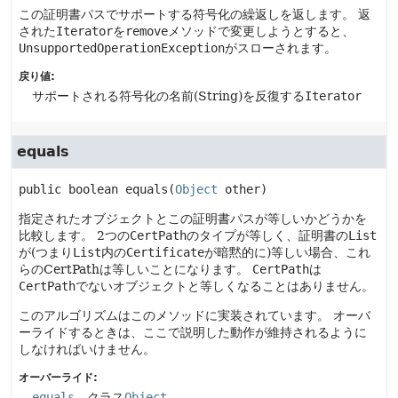
この証明書パスでサポートする符号化の繰返しを返します。
返
された
Iterator
を
remove
メソッドで変更しようとすると、
UnsupportedOperationException
がスローされます。
戻り値:
サポートされる符号化の名前(String)を反復する
Iterator
equals
public
boolean
equals
(
Object
 other)
指定されたオブジェクトとこの証明書パスが等しいかどうかを
比較します。
2つの
CertPath
のタイプが等しく、証明書の
List
が(つまり
List
内の
Certificate
が暗黙的に)等しい場合、これ
らのCertPathは等しいことになります。
CertPath
は
CertPath
でないオブジェクトと等しくなることはありません。
このアルゴリズムはこのメソッドに実装されています。
オーバ
ーライドするときは、ここで説明した動作が維持されるように
しなければいけません。
オーバーライド:
equals
、クラス
Object