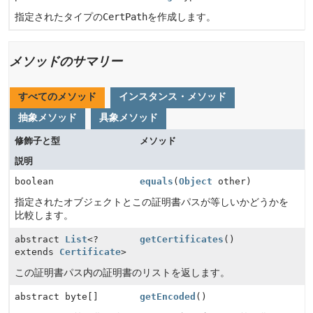
指定されたタイプの
CertPath
を作成します。
メソッドのサマリー
すべてのメソッド
インスタンス・メソッド
抽象メソッド
具象メソッド
修飾子と型
メソッド
説明
boolean
equals
(
Object
other)
指定されたオブジェクトとこの証明書パスが等しいかどうかを
比較します。
abstract
List
<?
getCertificates
()
extends
Certificate
>
この証明書パス内の証明書のリストを返します。
abstract byte[]
getEncoded
()