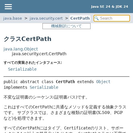
Java SE 24 & JDK 24
java.base
java.security.cert
CertPath
機械翻訳について
クラスCertPath
java.lang.Object
java.security.cert.CertPath
すべての実装されたインタフェース:
Serializable
public abstract class 
CertPath
extends 
Object
implements 
Serializable
不変な証明書のシーケンス(証明書パス)です。
これはすべての
CertPath
に共通なメソッドを定義する抽象クラス
です。
サブクラスでは、さまざまな種類の証明書(X.509、PGP
など)を処理できます。
すべての
CertPath
にはタイプ、
Certificate
のリスト、サポー