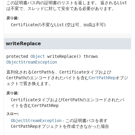
この証明書パス内の証明書のリストを返します。
返される
List
は不変で、スレッドに対して安全である必要があります。
戻り値:
Certificate
の不変な
List
(空は可、nullは不可)
writeReplace
protected
Object
writeReplace
() throws 
ObjectStreamException
直列化される
CertPath
を、
Certificate
タイプおよび
CertPath
のエンコードされたバイトを含む
CertPathRep
オブジ
ェクトで置き換えます。
戻り値:
Certificate
タイプおよび
CertPath
のエンコードされたバ
イトを含む
CertPathRep
スロー:
ObjectStreamException
- この証明書パスを表す
CertPathRep
オブジェクトを作成できなかった場合