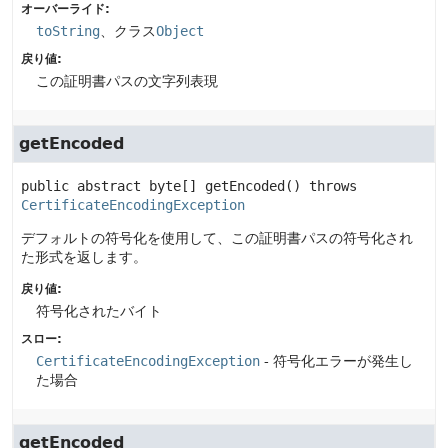
オーバーライド:
toString
、クラス
Object
戻り値:
この証明書パスの文字列表現
getEncoded
public abstract
byte[]
getEncoded
() throws 
CertificateEncodingException
デフォルトの符号化を使用して、この証明書パスの符号化され
た形式を返します。
戻り値:
符号化されたバイト
スロー:
CertificateEncodingException
- 符号化エラーが発生し
た場合
getEncoded