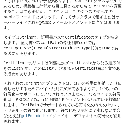
トされる1つ以上の符号化があります。
CertPath
クラスは不変で
あるため、構築後に外部から目に見えるかたちで
CertPath
を変更
することはできません。
このことは、このクラスのすべての
publicフィールドとメソッド、そしてサブクラスで追加またはオ
ーバーライドされたpublicフィールドとメソッドに当てはまりま
す。
タイプは
String
で、証明書パスで
Certificate
のタイプを特定
します。
証明書パス
certPath
の各証明書
cert
では、
cert.getType().equals(certPath.getType())
は
true
であ
る必要があります。
Certificate
のリストは0個以上の
Certificate
からなる順序付
きの
List
です。
この
List
と、含まれる
Certificate
は不変であ
る必要があります。
それぞれの
CertPath
オブジェクトは、ほかの相手に格納したり伝
送したりするためにバイト配列に変換できるように、1つ以上の
符号化をサポートしていなければいけません。
なるべくその符号
化は、PKCS#7のように明確にドキュメント化されている標準に
します。
CertPath
でサポートされている符号化のうちの1つを、
デフォルトの符号化とします。
符号化を明示的に要求しない場合
(たとえば
getEncoded()
メソッド)に、デフォルトの符号化が使用
されます。