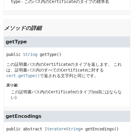
type
- このパス内の
Certificate
のタイプの標準名
メソッドの詳細
getType
public
String
getType
()
この証明書パス内の
Certificate
のタイプを返します。
これ
は、証明書パス内のすべての
Certificate
に対する
cert.getType()
で返される文字列と同じです。
戻り値:
この証明書パス内の
Certificate
のタイプ(nullにはならな
い)
getEncodings
public abstract
Iterator
<
String
>
getEncodings
()