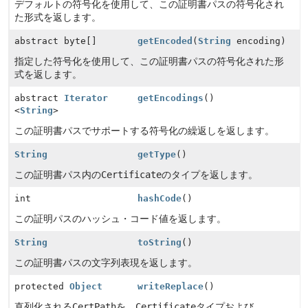
デフォルトの符号化を使用して、この証明書パスの符号化され
た形式を返します。
abstract byte[]
getEncoded
(
String
encoding)
指定した符号化を使用して、この証明書パスの符号化された形
式を返します。
abstract
Iterator
getEncodings
()
<
String
>
この証明書パスでサポートする符号化の繰返しを返します。
String
getType
()
この証明書パス内の
Certificate
のタイプを返します。
int
hashCode
()
この証明パスのハッシュ・コード値を返します。
String
toString
()
この証明書パスの文字列表現を返します。
protected
Object
writeReplace
()
直列化される
CertPath
を、
Certificate
タイプおよび