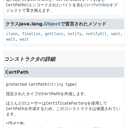
CertPath
のエンコードされたバイトを含む
CertPathRep
オブ
ジェクトで置き換えます。
クラスjava.lang.
Object
で宣言されたメソッド
clone
,
finalize
,
getClass
,
notify
,
notifyAll
,
wait
,
wait
,
wait
コンストラクタの詳細
CertPath
protected
CertPath
(
String
 type)
指定されたタイプの
CertPath
を作成します。
ほとんどのユーザーは
CertificateFactory
を使用して
CertPath
を作成するため、このコンストラクタは保護されてい
ます。
パラメータ: