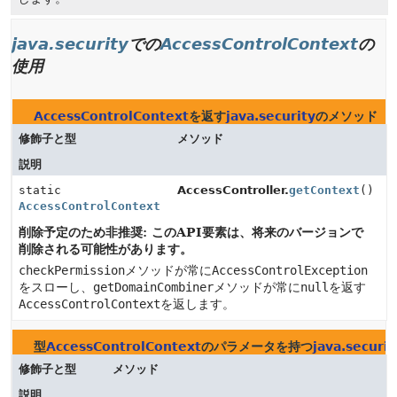
java.security
での
AccessControlContext
の
使用
AccessControlContext
を返す
java.security
のメソッド
修飾子と型
メソッド
説明
static
AccessController.
getContext
()
AccessControlContext
削除予定のため非推奨: このAPI要素は、将来のバージョンで
削除される可能性があります。
checkPermission
メソッドが常に
AccessControlException
をスローし、
getDomainCombiner
メソッドが常に
null
を返す
AccessControlContext
を返します。
型
AccessControlContext
のパラメータを持つ
java.securit
修飾子と型
メソッド
説明