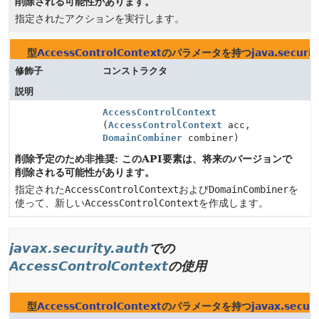
削除される可能性があります。
指定されたアクションを実行します。
型
AccessControlContext
のパラメータを持つ
java.securit
修飾子
コンストラクタ
説明
AccessControlContext
(
AccessControlContext
acc,
DomainCombiner
combiner)
削除予定のため非推奨: このAPI要素は、将来のバージョンで
削除される可能性があります。
指定された
AccessControlContext
および
DomainCombiner
を
使って、新しい
AccessControlContext
を作成します。
javax.security.auth
での
AccessControlContext
の使用
型
AccessControlContext
のパラメータを持つ
javax.securi