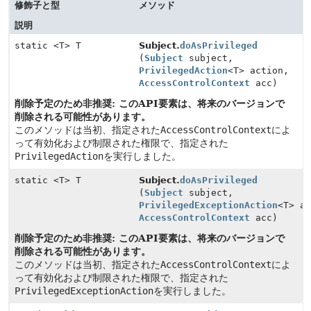
修飾子と型
メソッド
説明
static <T> T
Subject.
doAsPrivileged
(
Subject
subject,
PrivilegedAction
<T> action,
AccessControlContext
acc)
削除予定のため非推奨: このAPI要素は、将来のバージョンで
削除される可能性があります。
このメソッドは当初、指定された
AccessControlContext
によ
って有効化および制限された権限で、指定された
PrivilegedAction
を実行しました。
static <T> T
Subject.
doAsPrivileged
(
Subject
subject,
PrivilegedExceptionAction
<T> a
AccessControlContext
acc)
削除予定のため非推奨: このAPI要素は、将来のバージョンで
削除される可能性があります。
このメソッドは当初、指定された
AccessControlContext
によ
って有効化および制限された権限で、指定された
PrivilegedExceptionAction
を実行しました。