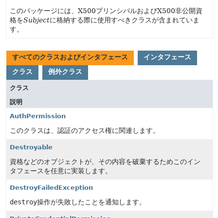
このパッケージには、X500プリンシパルおよびX500非公開資
格を
Subject
に格納する際に使用すべきクラスが含まれていま
す。
すべてのクラスおよびインタフェース
インタフェース
クラス
例外クラス
クラス
説明
AuthPermission
このクラスは、認証のアクセス権に関連します。
Destroyable
資格などのオブジェクトが、その内容を破棄するためこのイン
タフェースを任意に実装します。
DestroyFailedException
destroy
操作が失敗したことを通知します。