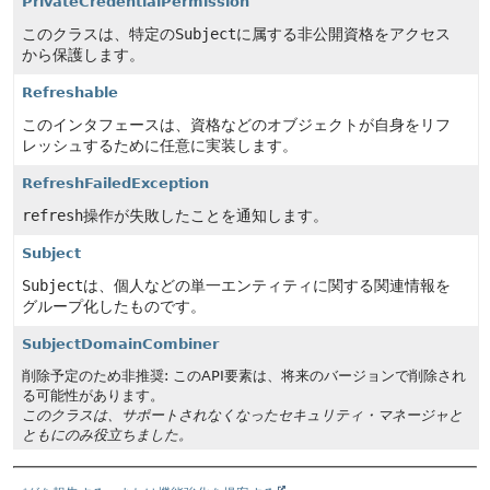
PrivateCredentialPermission
このクラスは、特定の
Subject
に属する非公開資格をアクセス
から保護します。
Refreshable
このインタフェースは、資格などのオブジェクトが自身をリフ
レッシュするために任意に実装します。
RefreshFailedException
refresh
操作が失敗したことを通知します。
Subject
Subject
は、個人などの単一エンティティに関する関連情報を
グループ化したものです。
SubjectDomainCombiner
削除予定のため非推奨: このAPI要素は、将来のバージョンで削除され
る可能性があります。
このクラスは、サポートされなくなったセキュリティ・マネージャと
ともにのみ役立ちました。