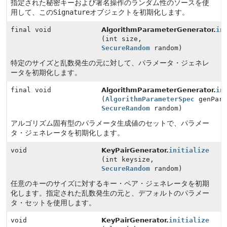
指定された秘密キーおよび署名操作のランダム性のソースを使
用して、この
Signature
オブジェクトを初期化します。
final void
AlgorithmParameterGenerator.
in
(int size,
SecureRandom
random)
特定のサイズと乱数発生の元に対して、パラメータ・ジェネレ
ータを初期化します。
final void
AlgorithmParameterGenerator.
in
(
AlgorithmParameterSpec
genPara
SecureRandom
random)
アルゴリズム固有型のパラメータ生成値のセットで、パラメー
タ・ジェネレータを初期化します。
void
KeyPairGenerator.
initialize
(int keysize,
SecureRandom
random)
任意のキーのサイズに対するキー・ペア・ジェネレータを初期
化します。指定された乱数発生の元と、デフォルトのパラメー
タ・セットを使用します。
void
KeyPairGenerator.
initialize