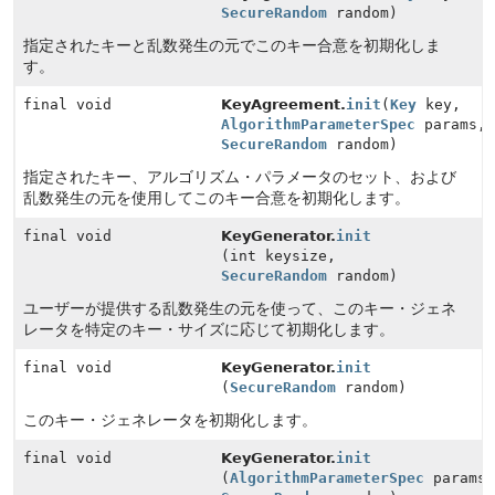
SecureRandom
random)
指定されたキーと乱数発生の元でこのキー合意を初期化しま
す。
final void
KeyAgreement.
init
(
Key
key,
AlgorithmParameterSpec
params,
SecureRandom
random)
指定されたキー、アルゴリズム・パラメータのセット、および
乱数発生の元を使用してこのキー合意を初期化します。
final void
KeyGenerator.
init
(int keysize,
SecureRandom
random)
ユーザーが提供する乱数発生の元を使って、このキー・ジェネ
レータを特定のキー・サイズに応じて初期化します。
final void
KeyGenerator.
init
(
SecureRandom
random)
このキー・ジェネレータを初期化します。
final void
KeyGenerator.
init
(
AlgorithmParameterSpec
params