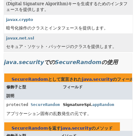
(Digital Signature Algorithm)キーを生成するためのインタフ
ェースを提供します。
javax.crypto
暗号化操作のクラスとインタフェースを提供します。
javax.net.ssl
セキュア・ソケット・パッケージのクラスを提供します。
java.security
での
SecureRandom
の使用
SecureRandom
として宣言された
java.security
のフィール
修飾子と型
フィールド
説明
protected
SecureRandom
SignatureSpi.
appRandom
アプリケーション固有の乱数発生の元です。
SecureRandom
を返す
java.security
のメソッド
修飾子と型
メソッド