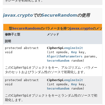
ネレータを初期化します。
javax.crypto
での
SecureRandom
の使用
型
SecureRandom
のパラメータを持つ
javax.crypto
のメソ
修飾子と型
メソッド
説明
protected abstract
CipherSpi.
engineInit
void
(int opmode,
Key
key,
AlgorithmParameters
params,
SecureRandom
random)
この
CipherSpi
オブジェクトをキー、アルゴリズム・パラメー
タのセットおよびランダム性のソースで初期化します。
protected abstract
CipherSpi.
engineInit
void
(int opmode,
Key
key,
SecureRandom
random)
この
CipherSpi
オブジェクトをキーとランダム性のソースで初
期化します。