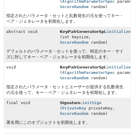
(
AlgorithmParameterSpec
params
SecureRandom
random)
指定されたパラメータ・セットと乱数発生の元を使ってキー・
ペア・ジェネレータを初期化します。
abstract void
KeyPairGeneratorSpi.
initialize
(int keysize,
SecureRandom
random)
デフォルトのパラメータ・セットを使って、特定のキー・サイ
ズに対してキー・ペア・ジェネレータを初期化します。
void
KeyPairGeneratorSpi.
initialize
(
AlgorithmParameterSpec
params
SecureRandom
random)
指定されたパラメータ・セットとユーザーが提供する乱数発生
の元を使って、キー・ペア・ジェネレータを初期化します。
final void
Signature.
initSign
(
PrivateKey
privateKey,
SecureRandom
random)
署名用にこのオブジェクトを初期化します。