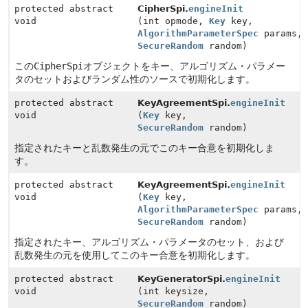
protected abstract
CipherSpi.
engineInit
void
(int opmode,
Key
key,
AlgorithmParameterSpec
params,
SecureRandom
random)
この
CipherSpi
オブジェクトをキー、アルゴリズム・パラメー
タのセットおよびランダム性のソースで初期化します。
protected abstract
KeyAgreementSpi.
engineInit
void
(
Key
key,
SecureRandom
random)
指定されたキーと乱数発生の元でこのキー合意を初期化しま
す。
protected abstract
KeyAgreementSpi.
engineInit
void
(
Key
key,
AlgorithmParameterSpec
params,
SecureRandom
random)
指定されたキー、アルゴリズム・パラメータのセット、および
乱数発生の元を使用してこのキー合意を初期化します。
protected abstract
KeyGeneratorSpi.
engineInit
void
(int keysize,
SecureRandom
random)