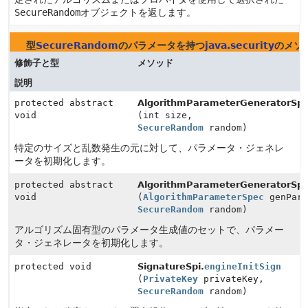
SecureRandom
オブジェクトを返します。
型
SecureRandom
のパラメータを持つ
java.security
のメソ
修飾子と型
メソッド
説明
protected abstract
AlgorithmParameterGeneratorSpi
void
(int size,
SecureRandom
random)
特定のサイズと乱数発生の元に対して、パラメータ・ジェネレ
ータを初期化します。
protected abstract
AlgorithmParameterGeneratorSpi
void
(
AlgorithmParameterSpec
genPara
SecureRandom
random)
アルゴリズム固有型のパラメータ生成値のセットで、パラメー
タ・ジェネレータを初期化します。
protected void
SignatureSpi.
engineInitSign
(
PrivateKey
privateKey,
SecureRandom
random)