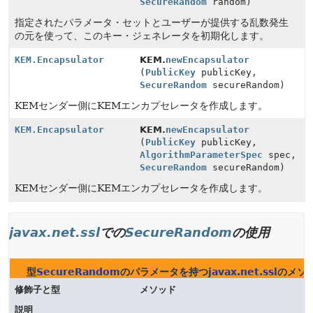
SecureRandom
random)
指定されたパラメータ・セットとユーザーが提供する乱数発生
の元を使って、このキー・ジェネレータを初期化します。
KEM.Encapsulator
KEM.
newEncapsulator
(
PublicKey
publicKey,
SecureRandom
secureRandom)
KEMセンダー側にKEMエンカプセレータを作成します。
KEM.Encapsulator
KEM.
newEncapsulator
(
PublicKey
publicKey,
AlgorithmParameterSpec
spec,
SecureRandom
secureRandom)
KEMセンダー側にKEMエンカプセレータを作成します。
javax.net.ssl
での
SecureRandom
の使用
型
SecureRandom
のパラメータを持つ
javax.net.ssl
のメソ
修飾子と型
メソッド
説明