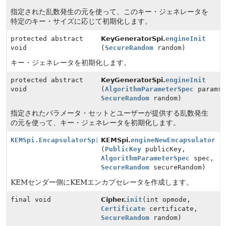
指定された乱数発生の元を使って、このキー・ジェネレータを
特定のキー・サイズに応じて初期化します。
protected abstract
KeyGeneratorSpi.
engineInit
void
(
SecureRandom
random)
キー・ジェネレータを初期化します。
protected abstract
KeyGeneratorSpi.
engineInit
void
(
AlgorithmParameterSpec
params
SecureRandom
random)
指定されたパラメータ・セットとユーザーが提供する乱数発生
の元を使って、キー・ジェネレータを初期化します。
KEMSpi.EncapsulatorSpi
KEMSpi.
engineNewEncapsulator
(
PublicKey
publicKey,
AlgorithmParameterSpec
spec,
SecureRandom
secureRandom)
KEMセンダー側にKEMエンカプセレータを作成します。
final void
Cipher.
init
(int opmode,
Certificate
certificate,
SecureRandom
random)