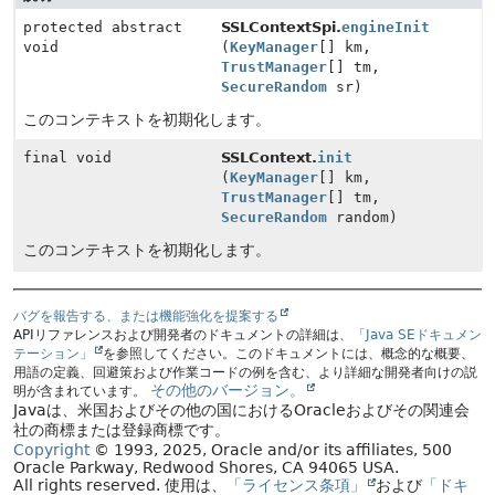
protected abstract
SSLContextSpi.
engineInit
void
(
KeyManager
[] km,
TrustManager
[] tm,
SecureRandom
sr)
このコンテキストを初期化します。
final void
SSLContext.
init
(
KeyManager
[] km,
TrustManager
[] tm,
SecureRandom
random)
このコンテキストを初期化します。
バグを報告する、または機能強化を提案する
APIリファレンスおよび開発者のドキュメントの詳細は、
「Java SEドキュメン
テーション」
を参照してください。このドキュメントには、概念的な概要、
用語の定義、回避策および作業コードの例を含む、より詳細な開発者向けの説
その他のバージョン。
明が含まれています。
Javaは、米国およびその他の国におけるOracleおよびその関連会
社の商標または登録商標です。
Copyright
© 1993, 2025, Oracle and/or its affiliates, 500
Oracle Parkway, Redwood Shores, CA 94065 USA.
All rights reserved.
使用は、
「ライセンス条項」
および
「ドキ