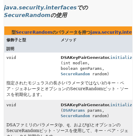
java.security.interfaces
での
SecureRandom
の使用
型
SecureRandom
のパラメータを持つ
java.security.inter
修飾子と型
メソッド
説明
void
DSAKeyPairGenerator.
initialize
(int modlen,
boolean genParams,
SecureRandom
random)
指定されたモジュラスの長さ(パラメータではない)のキー・ペ
ア・ジェネレータとオプションのSecureRandomビット・ソー
スを初期化します。
void
DSAKeyPairGenerator.
initialize
(
DSAParams
params,
SecureRandom
random)
DSAファミリのパラメータ(p、q、およびg)とオプションの
SecureRandomビット・ソースを使用して、キー・ペア・ジェ