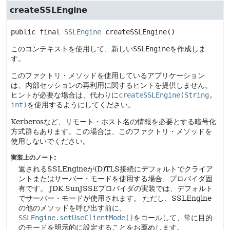
createSSLEngine
public final
SSLEngine
createSSLEngine
()
このコンテキストを使用して、新しい
SSLEngine
を作成しま
す。
このファクトリ・メソッドを使用しているアプリケーション
は、内部セッションの再利用に関するヒントを提供しません。
ヒントが必要な場合は、代わりに
createSSLEngine(String,
int)
を使用するようにしてください。
Kerberosなど、リモート・ホスト名の情報を必要とする暗号化
方式群もあります。この場合は、このファクトリ・メソッドを
使用しないでください。
実装上のノート:
返されるSSLEngineが(D)TLS接続にデフォルトでクライア
ントまたはサーバー・モードを使用する場合、プロバイダ固
有です。
JDK SunJSSEプロバイダの実装では、デフォルト
でサーバー・モードが使用されます。
ただし、SSLEngine
の他のメソッドを呼び出す前に、
SSLEngine.setUseClientMode()
をコールして、常に目的
のモードを明示的に設定することをお薦めします。