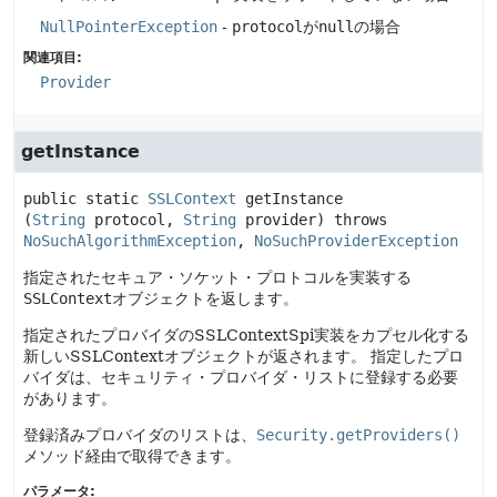
NullPointerException
-
protocol
が
null
の場合
関連項目:
Provider
getInstance
public static
SSLContext
getInstance
(
String
 protocol, 
String
 provider)
 throws 
NoSuchAlgorithmException
, 
NoSuchProviderException
指定されたセキュア・ソケット・プロトコルを実装する
SSLContext
オブジェクトを返します。
指定されたプロバイダのSSLContextSpi実装をカプセル化する
新しいSSLContextオブジェクトが返されます。
指定したプロ
バイダは、セキュリティ・プロバイダ・リストに登録する必要
があります。
登録済みプロバイダのリストは、
Security.getProviders()
メソッド経由で取得できます。
パラメータ: