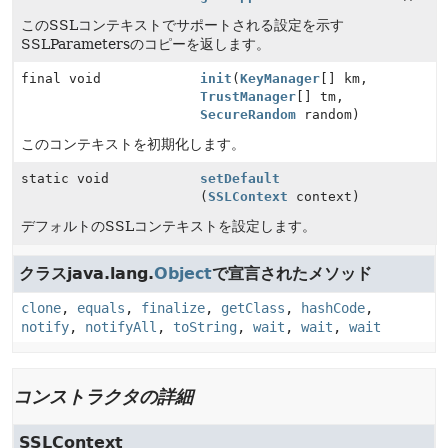
このSSLコンテキストでサポートされる設定を示す
SSLParametersのコピーを返します。
final void
init
(
KeyManager
[] km,
TrustManager
[] tm,
SecureRandom
random)
このコンテキストを初期化します。
static void
setDefault
(
SSLContext
context)
デフォルトのSSLコンテキストを設定します。
クラスjava.lang.
Object
で宣言されたメソッド
clone
,
equals
,
finalize
,
getClass
,
hashCode
,
notify
,
notifyAll
,
toString
,
wait
,
wait
,
wait
コンストラクタの詳細
SSLContext