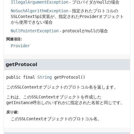
IllegalArgumentException
- プロバイダが
null
の場合
NoSuchAlgorithmException
- 指定されたプロトコルの
SSLContextSpi
実装が、指定された
Provider
オブジェクト
から使用できない場合
NullPointerException
-
protocol
が
null
の場合
関連項目:
Provider
getProtocol
public final
String
getProtocol
()
この
SSLContext
オブジェクトのプロトコル名を返します。
これは、この
SSLContext
オブジェクトを作成した
getInstance
呼出しのいずれかに指定された名前と同じです。
戻り値:
この
SSLContext
オブジェクトのプロトコル名。