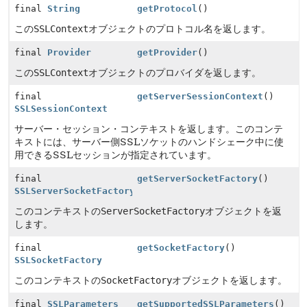
final
String
getProtocol
()
この
SSLContext
オブジェクトのプロトコル名を返します。
final
Provider
getProvider
()
この
SSLContext
オブジェクトのプロバイダを返します。
final
getServerSessionContext
()
SSLSessionContext
サーバー・セッション・コンテキストを返します。このコンテ
キストには、サーバー側SSLソケットのハンドシェーク中に使
用できるSSLセッションが指定されています。
final
getServerSocketFactory
()
SSLServerSocketFactory
このコンテキストの
ServerSocketFactory
オブジェクトを返
します。
final
getSocketFactory
()
SSLSocketFactory
このコンテキストの
SocketFactory
オブジェクトを返します。
final
SSLParameters
getSupportedSSLParameters
()