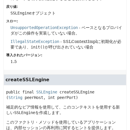
戻り値:
SSLEngine
オブジェクト
スロー:
UnsupportedOperationException
- ベースとなるプロバイ
ダがこの操作を実装していない場合。
IllegalStateException
- SSLContextImplに初期化が必
要であり、
init()
が呼び出されていない場合
導入されたバージョン:
1.5
createSSLEngine
public final
SSLEngine
createSSLEngine
(
String
 peerHost, int peerPort)
補足的なピア情報を使用して、このコンテキストを使用する新
しい
SSLEngine
を作成します。
このファクトリ・メソッドを使用しているアプリケーション
は、内部セッションの再利用に関するヒントを提供します。