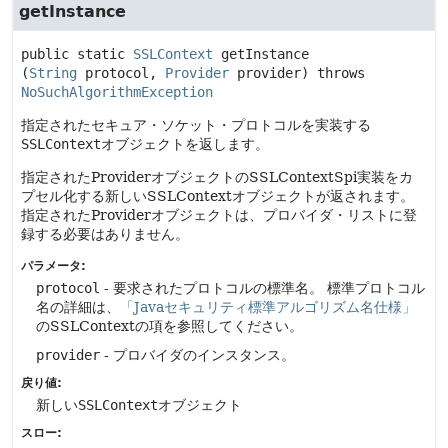
getInstance
public static
SSLContext
getInstance
(
String
 protocol, 
Provider
 provider)
 throws 
NoSuchAlgorithmException
指定されたセキュア・ソケット・プロトコルを実装する
SSLContext
オブジェクトを返します。
指定されたProviderオブジェクトのSSLContextSpi実装をカ
プセル化する新しいSSLContextオブジェクトが返されます。
指定されたProviderオブジェクトは、プロバイダ・リストに登
録する必要はありません。
パラメータ:
protocol
- 要求されたプロトコルの標準名。
標準プロトコル
名の詳細は、
「Javaセキュリティ標準アルゴリズム名仕様」
のSSLContextの項を参照してください。
provider
- プロバイダのインスタンス。
戻り値:
新しい
SSLContext
オブジェクト
スロー: