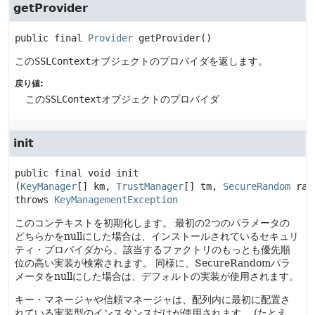
getProvider
public final
Provider
getProvider
()
この
SSLContext
オブジェクトのプロバイダを返します。
戻り値:
この
SSLContext
オブジェクトのプロバイダ
init
public final
void
init
(
KeyManager
[] km, 
TrustManager
[] tm, 
SecureRandom
 ran
throws 
KeyManagementException
このコンテキストを初期化します。
最初の2つのパラメータの
どちらかをnullにした場合は、インストールされているセキュリ
ティ・プロバイダから、該当するファクトリのもっとも優先順
位の高い実装が検索されます。
同様に、SecureRandomパラ
メータをnullにした場合は、デフォルトの実装が使用されます。
キー・マネージャや信頼マネージャは、配列内に最初に配置さ
れている実装型のインスタンスだけが使用されます。
(たとえ