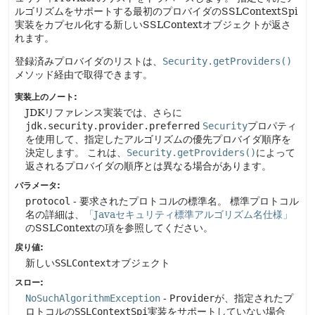
ルゴリズムをサポートする最初のプロバイダのSSLContextSpi
実装をカプセル化する新しいSSLContextオブジェクトが返さ
れます。
登録済みプロバイダのリストは、
Security.getProviders()
メソッド経由で取得できます。
実装上のノート:
JDKリファレンス実装では、さらに
jdk.security.provider.preferred
Security
プロパティ
を使用して、指定したアルゴリズムの優先プロバイダ順序を
決定します。
これは、
Security.getProviders()
によって
返されるプロバイダの順序とは異なる場合があります。
パラメータ:
protocol
- 要求されたプロトコルの標準名。
標準プロトコル
名の詳細は、
「Javaセキュリティ標準アルゴリズム名仕様」
のSSLContextの項を参照してください。
戻り値:
新しい
SSLContext
オブジェクト
スロー:
NoSuchAlgorithmException
-
Provider
が、指定されたプ
ロトコルの
SSLContextSpi
実装をサポートしていない場合