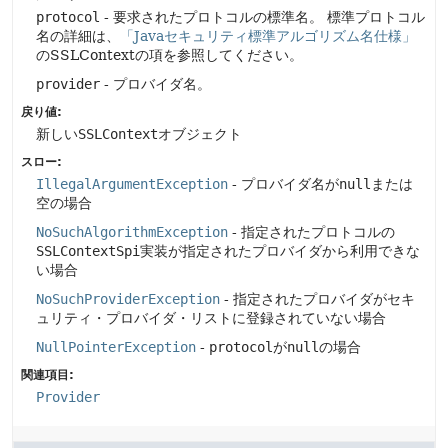
protocol
- 要求されたプロトコルの標準名。
標準プロトコル
名の詳細は、
「Javaセキュリティ標準アルゴリズム名仕様」
のSSLContextの項を参照してください。
provider
- プロバイダ名。
戻り値:
新しい
SSLContext
オブジェクト
スロー:
IllegalArgumentException
- プロバイダ名が
null
または
空の場合
NoSuchAlgorithmException
- 指定されたプロトコルの
SSLContextSpi
実装が指定されたプロバイダから利用できな
い場合
NoSuchProviderException
- 指定されたプロバイダがセキ
ュリティ・プロバイダ・リストに登録されていない場合
NullPointerException
-
protocol
が
null
の場合
関連項目:
Provider