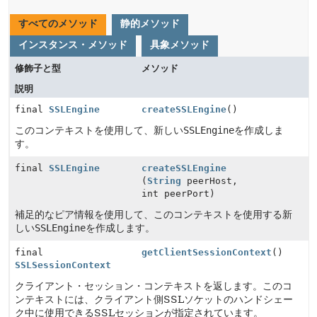
すべてのメソッド
静的メソッド
インスタンス・メソッド
具象メソッド
修飾子と型
メソッド
説明
final
SSLEngine
createSSLEngine
()
このコンテキストを使用して、新しい
SSLEngine
を作成しま
す。
final
SSLEngine
createSSLEngine
(
String
peerHost,
int peerPort)
補足的なピア情報を使用して、このコンテキストを使用する新
しい
SSLEngine
を作成します。
final
getClientSessionContext
()
SSLSessionContext
クライアント・セッション・コンテキストを返します。このコ
ンテキストには、クライアント側SSLソケットのハンドシェー
ク中に使用できるSSLセッションが指定されています。