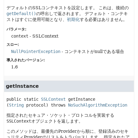
デフォルトのSSLコンテキストを設定します。
これは、後続の
getDefault()
の呼出しで返されます。
デフォルト・コンテキ
ストはすぐに使用可能となり、
初期化
する必要はありません。
パラメータ:
context
- SSLContext
スロー:
NullPointerException
- コンテキストがnullである場合
導入されたバージョン:
1.6
getInstance
public static
SSLContext
getInstance
(
String
 protocol)
 throws 
NoSuchAlgorithmException
指定されたセキュア・ソケット・プロトコルを実装する
SSLContext
オブジェクトを返します。
このメソッドは、最優先のProviderから順に、登録済みのセキ
ュリティProviderのリストをトラバースします。
指定されたア