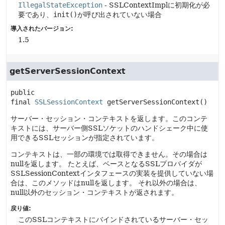
IllegalStateException
- SSLContextImplに初期化が必
要であり、
init()
が呼び出されていない場合
導入されたバージョン:
1.5
getServerSessionContext
public 
final
SSLSessionContext
getServerSessionContext
()
サーバー・セッション・コンテキストを返します。このコンテ
キストには、サーバー側SSLソケットのハンドシェーク中に使
用できるSSLセッションが指定されています。
コンテキストは、一部の環境では取得できません。その場合は
nullを返します。
たとえば、ベースとなるSSLプロバイダが
SSLSessionContextインタフェースの実装を提供していない場
合は、このメソッドはnullを返します。
それ以外の場合は、
null以外のセッション・コンテキストが返されます。
戻り値:
このSSLコンテキストにバインドされているサーバー・セッ