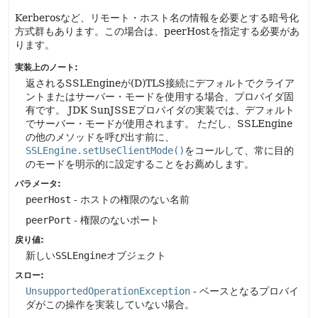
Kerberosなど、リモート・ホスト名の情報を必要とする暗号化
方式群もあります。この場合は、peerHostを指定する必要があ
ります。
実装上のノート:
返されるSSLEngineが(D)TLS接続にデフォルトでクライア
ントまたはサーバー・モードを使用する場合、プロバイダ固
有です。
JDK SunJSSEプロバイダの実装では、デフォルト
でサーバー・モードが使用されます。
ただし、SSLEngine
の他のメソッドを呼び出す前に、
SSLEngine.setUseClientMode()
をコールして、常に目的
のモードを明示的に設定することをお薦めします。
パラメータ:
peerHost
- ホストの権限のない名前
peerPort
- 権限のないポート
戻り値:
新しい
SSLEngine
オブジェクト
スロー:
UnsupportedOperationException
- ベースとなるプロバイ
ダがこの操作を実装していない場合。