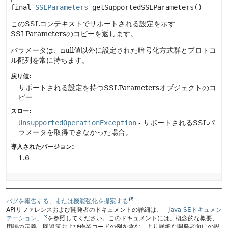
final
SSLParameters
getSupportedSSLParameters
()
このSSLコンテキストでサポートされる設定を示す
SSLParametersのコピーを返します。
パラメータは、null値以外に設定された暗号化方式群とプロトコ
ル配列を常に持ちます。
戻り値:
サポートされる設定を持つSSLParametersオブジェクトのコ
ピー
スロー:
UnsupportedOperationException
- サポートされるSSLパ
ラメータを取得できなかった場合。
導入されたバージョン:
1.6
バグを報告する、または機能強化を提案する
APIリファレンスおよび開発者のドキュメントの詳細は、
「Java SEドキュメン
テーション」
を参照してください。このドキュメントには、概念的な概要、
用語の定義、回避策および作業コードの例を含む、より詳細な開発者向けの説