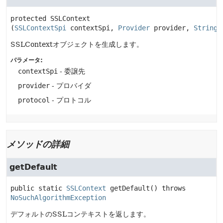
protected
SSLContext
(
SSLContextSpi
 contextSpi, 
Provider
 provider, 
String
 
SSLContextオブジェクトを生成します。
パラメータ:
contextSpi
- 委譲先
provider
- プロバイダ
protocol
- プロトコル
メソッドの詳細
getDefault
public static
SSLContext
getDefault
() throws 
NoSuchAlgorithmException
デフォルトのSSLコンテキストを返します。