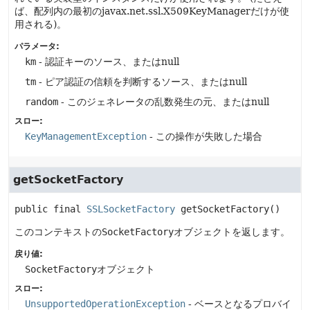
ば、配列内の最初のjavax.net.ssl.X509KeyManagerだけが使
用される)。
パラメータ:
km
- 認証キーのソース、またはnull
tm
- ピア認証の信頼を判断するソース、またはnull
random
- このジェネレータの乱数発生の元、またはnull
スロー:
KeyManagementException
- この操作が失敗した場合
getSocketFactory
public final
SSLSocketFactory
getSocketFactory
()
このコンテキストの
SocketFactory
オブジェクトを返します。
戻り値:
SocketFactory
オブジェクト
スロー:
UnsupportedOperationException
- ベースとなるプロバイ