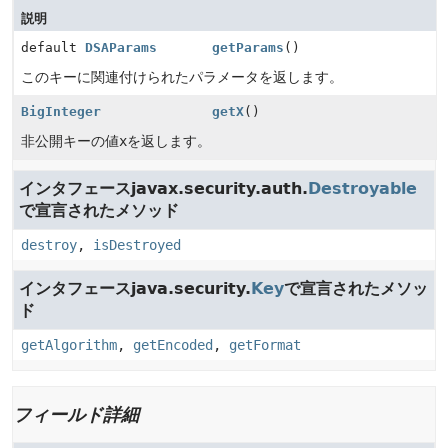
説明
default
DSAParams
getParams
()
このキーに関連付けられたパラメータを返します。
BigInteger
getX
()
非公開キーの値
x
を返します。
インタフェースjavax.security.auth.
Destroyable
で宣言されたメソッド
destroy
,
isDestroyed
インタフェースjava.security.
Key
で宣言されたメソッ
ド
getAlgorithm
,
getEncoded
,
getFormat
フィールド詳細