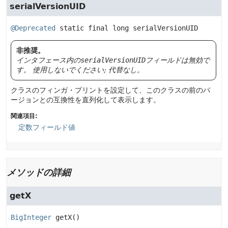
serialVersionUID
@Deprecated
static final
long
serialVersionUID
非推奨。
インタフェース内の
serialVersionUID
フィールドは無効で
す。
使用しないでください; 代替なし。
クラスのフィンガ・プリントを設定して、このクラスの前のバ
ージョンとの互換性を直列化して表示します。
関連項目:
定数フィールド値
メソッドの詳細
getX
BigInteger
getX
()