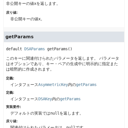
非公開キーの値
x
を返します。
戻り値:
非公開キーの値
x
。
getParams
default
DSAParams
getParams
()
このキーに関連付けられたパラメータを返します。
パラメータ
はオプションであり、キー・ペアの生成中に明示的に指定また
は暗黙的に作成されます。
定義:
インタフェース
AsymmetricKey
内の
getParams
定義:
インタフェース
DSAKey
内の
getParams
実装要件:
デフォルトの実装では
null
を返します。
戻り値:
関連付けられたパラメータは、
null
です。