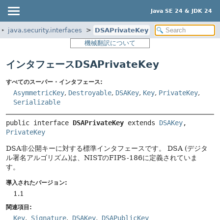
Java SE 24 & JDK 24
java.security.interfaces
DSAPrivateKey
機械翻訳について
インタフェースDSAPrivateKey
すべてのスーパー・インタフェース:
AsymmetricKey
,
Destroyable
,
DSAKey
,
Key
,
PrivateKey
,
Serializable
public interface 
DSAPrivateKey
 extends 
DSAKey
, 
PrivateKey
DSA非公開キーに対する標準インタフェースです。
DSA (デジタ
ル署名アルゴリズム)は、NISTのFIPS-186に定義されていま
す。
導入されたバージョン:
1.1
関連項目:
Key
Signature
DSAKey
DSAPublicKey