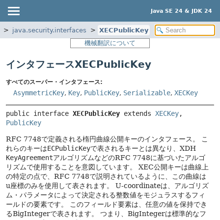
Java SE 24 & JDK 24
java.security.interfaces
XECPublicKey
機械翻訳について
インタフェースXECPublicKey
すべてのスーパー・インタフェース:
AsymmetricKey
,
Key
,
PublicKey
,
Serializable
,
XECKey
public interface 
XECPublicKey
 extends 
XECKey
, 
PublicKey
RFC 7748で定義される楕円曲線公開キーのインタフェース。
こ
れらのキーは
ECPublicKey
で表されるキーとは異なり、XDH
KeyAgreement
アルゴリズムなどのRFC 7748に基づいたアルゴ
リズムで使用することを意図しています。
XEC公開キーは曲線上
の特定の点で、RFC 7748で説明されているように、この曲線は
u座標のみを使用して表されます。
U-coordinateは、アルゴリズ
ム・パラメータによって決定される整数値をモジュラスするフィ
ールドの要素です。
このフィールド要素は、任意の値を保持でき
るBigIntegerで表されます。
つまり、BigIntegerは標準的なフ