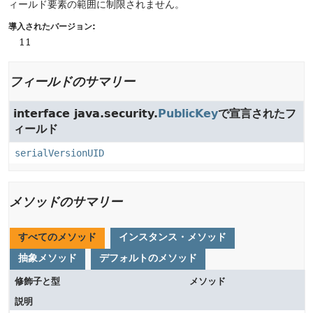
ィールド要素の範囲に制限されません。
導入されたバージョン:
11
フィールドのサマリー
interface java.security.
PublicKey
で宣言されたフ
ィールド
serialVersionUID
メソッドのサマリー
すべてのメソッド
インスタンス・メソッド
抽象メソッド
デフォルトのメソッド
修飾子と型
メソッド
説明