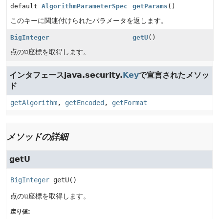
default
AlgorithmParameterSpec
getParams
()
このキーに関連付けられたパラメータを返します。
BigInteger
getU
()
点のu座標を取得します。
インタフェースjava.security.
Key
で宣言されたメソッ
ド
getAlgorithm
,
getEncoded
,
getFormat
メソッドの詳細
getU
BigInteger
getU
()
点のu座標を取得します。
戻り値: