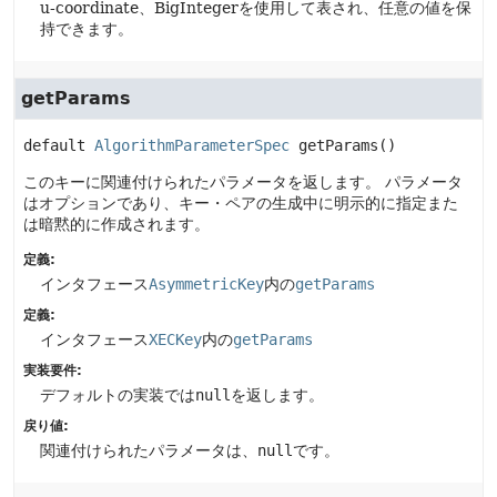
u-coordinate、BigIntegerを使用して表され、任意の値を保
持できます。
getParams
default
AlgorithmParameterSpec
getParams
()
このキーに関連付けられたパラメータを返します。
パラメータ
はオプションであり、キー・ペアの生成中に明示的に指定また
は暗黙的に作成されます。
定義:
インタフェース
AsymmetricKey
内の
getParams
定義:
インタフェース
XECKey
内の
getParams
実装要件:
デフォルトの実装では
null
を返します。
戻り値:
関連付けられたパラメータは、
null
です。