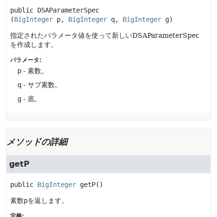
public
DSAParameterSpec
(
BigInteger
 p, 
BigInteger
 q, 
BigInteger
 g)
指定されたパラメータ値を使って新しいDSAParameterSpec
を作成します。
パラメータ:
p
- 素数。
q
- サブ素数。
g
- 底。
メソッドの詳細
getP
public
BigInteger
getP
()
素数
p
を返します。
定義: