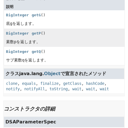
説明
BigInteger
getG
()
底
g
を返します。
BigInteger
getP
()
素数
p
を返します。
BigInteger
getQ
()
サブ素数
q
を返します。
クラスjava.lang.
Object
で宣言されたメソッド
clone
,
equals
,
finalize
,
getClass
,
hashCode
,
notify
,
notifyAll
,
toString
,
wait
,
wait
,
wait
コンストラクタの詳細
DSAParameterSpec