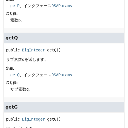
getP
、インタフェース
DSAParams
戻り値:
素数
p
。
getQ
public
BigInteger
getQ
()
サブ素数
q
を返します。
定義:
getQ
、インタフェース
DSAParams
戻り値:
サブ素数
q
。
getG
public
BigInteger
getG
()