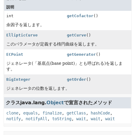
説明
int
getCofactor
()
余因子を返します。
EllipticCurve
getCurve
()
このパラメータが定義する楕円曲線を返します。
ECPoint
getGenerator
()
ジェネレータ(「基底点(base point)」とも呼ばれる)を返しま
す。
BigInteger
getOrder
()
ジェネレータの位数を返します。
クラスjava.lang.
Object
で宣言されたメソッド
clone
,
equals
,
finalize
,
getClass
,
hashCode
,
notify
,
notifyAll
,
toString
,
wait
,
wait
,
wait