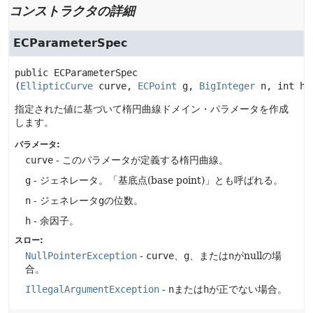
コンストラクタの詳細
ECParameterSpec
public
ECParameterSpec
(
EllipticCurve
 curve, 
ECPoint
 g, 
BigInteger
 n, int h)
指定された値に基づいて楕円曲線ドメイン・パラメータを作成
します。
パラメータ:
curve
- このパラメータが定義する楕円曲線。
g
- ジェネレータ。「基底点(base point)」とも呼ばれる。
n
- ジェネレータ
g
の位数。
h
- 余因子。
スロー:
NullPointerException
-
curve
、
g
、または
n
がnullの場
合。
IllegalArgumentException
-
n
または
h
が正でない場合。