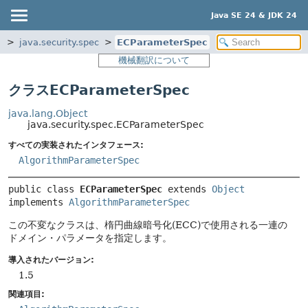
Java SE 24 & JDK 24
e
java.security.spec
ECParameterSpec
機械翻訳について
クラスECParameterSpec
java.lang.Object
java.security.spec.ECParameterSpec
すべての実装されたインタフェース:
AlgorithmParameterSpec
public class 
ECParameterSpec
extends 
Object
implements 
AlgorithmParameterSpec
この不変なクラスは、楕円曲線暗号化(ECC)で使用される一連の
ドメイン・パラメータを指定します。
導入されたバージョン:
1.5
関連項目: