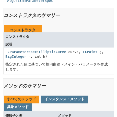
AlgorithmParameterSpec
コンストラクタのサマリー
コンストラクタ
コンストラクタ
説明
ECParameterSpec
(
EllipticCurve
curve,
ECPoint
g,
BigInteger
n, int h)
指定された値に基づいて楕円曲線ドメイン・パラメータを作成
します。
メソッドのサマリー
すべてのメソッド
インスタンス・メソッド
具象メソッド
修飾子と型
メソッド