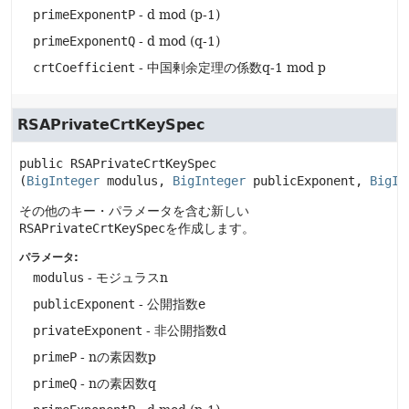
primeExponentP
- d mod (p-1)
primeExponentQ
- d mod (q-1)
crtCoefficient
- 中国剰余定理の係数q-1 mod p
RSAPrivateCrtKeySpec
public
RSAPrivateCrtKeySpec
(
BigInteger
 modulus, 
BigInteger
 publicExponent, 
BigIn
その他のキー・パラメータを含む新しい
RSAPrivateCrtKeySpec
を作成します。
パラメータ:
modulus
- モジュラスn
publicExponent
- 公開指数e
privateExponent
- 非公開指数d
primeP
- nの素因数p
primeQ
- nの素因数q