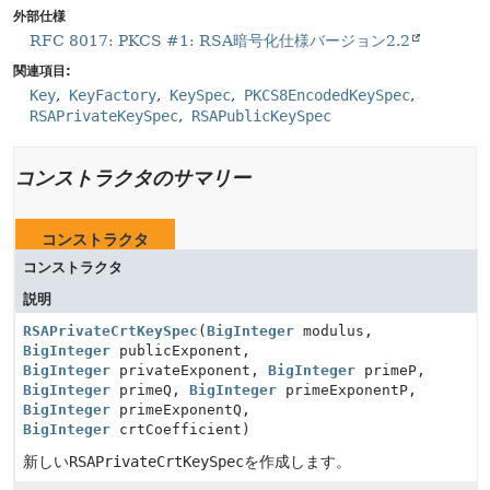
外部仕様
RFC 8017: PKCS #1: RSA暗号化仕様バージョン2.2
関連項目:
Key
KeyFactory
KeySpec
PKCS8EncodedKeySpec
RSAPrivateKeySpec
RSAPublicKeySpec
コンストラクタのサマリー
コンストラクタ
コンストラクタ
説明
RSAPrivateCrtKeySpec
(
BigInteger
modulus,
BigInteger
publicExponent,
BigInteger
privateExponent,
BigInteger
primeP,
BigInteger
primeQ,
BigInteger
primeExponentP,
BigInteger
primeExponentQ,
BigInteger
crtCoefficient)
新しい
RSAPrivateCrtKeySpec
を作成します。