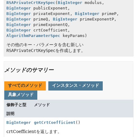
RSAPrivateCrtKeySpec
(
BigInteger
modulus,
BigInteger
publicExponent,
BigInteger
privateExponent,
BigInteger
primeP,
BigInteger
primeQ,
BigInteger
primeExponentP,
BigInteger
primeExponentQ,
BigInteger
crtCoefficient,
AlgorithmParameterSpec
keyParams)
その他のキー・パラメータを含む新しい
RSAPrivateCrtKeySpec
を作成します。
メソッドのサマリー
すべてのメソッド
インスタンス・メソッド
具象メソッド
修飾子と型
メソッド
説明
BigInteger
getCrtCoefficient
()
crtCoefficientを返します。