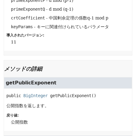
primeExponentP
- d mod (p-1)
primeExponentQ
- d mod (q-1)
crtCoefficient
- 中国剰余定理の係数q-1 mod p
keyParams
- キーに関連付けられているパラメータ
導入されたバージョン:
11
メソッドの詳細
getPublicExponent
public
BigInteger
getPublicExponent
()
公開指数を返します。
戻り値:
公開指数