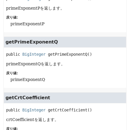
primeExponentPを返します。
戻り値:
primeExponentP
getPrimeExponentQ
public
BigInteger
getPrimeExponentQ
()
primeExponentQを返します。
戻り値:
primeExponentQ
getCrtCoefficient
public
BigInteger
getCrtCoefficient
()
crtCoefficientを返します。
戻り値: