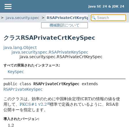
Java SE 24 & JDK 24
java.security.spec
RSAPrivateCrtKeySpec
機械翻訳について
クラスRSAPrivateCrtKeySpec
java.lang.Object
java.security.spec.RSAPrivateKeySpec
java.security.spec.RSAPrivateCrtKeySpec
すべての実装されたインタフェース:
KeySpec
public class 
RSAPrivateCrtKeySpec
extends 
RSAPrivateKeySpec
このクラスは、効率のために中国剰余定理(CRT)の情報の値を使
用して、
PKCS#1 v2.2
標準で定義されているように、RSA非
公開キーを指定します。
導入されたバージョン:
1.2