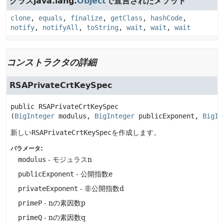
クラスjava.lang.
Object
で宣言されたメソッド
clone
,
equals
,
finalize
,
getClass
,
hashCode
,
notify
,
notifyAll
,
toString
,
wait
,
wait
,
wait
コンストラクタの詳細
RSAPrivateCrtKeySpec
public
RSAPrivateCrtKeySpec
(
BigInteger
 modulus, 
BigInteger
 publicExponent, 
BigIn
新しい
RSAPrivateCrtKeySpec
を作成します。
パラメータ:
modulus
- モジュラスn
publicExponent
- 公開指数e
privateExponent
- 非公開指数d
primeP
- nの素因数p
primeQ
- nの素因数q