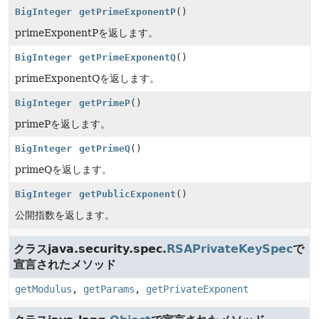
BigInteger
getPrimeExponentP
()
primeExponentPを返します。
BigInteger
getPrimeExponentQ
()
primeExponentQを返します。
BigInteger
getPrimeP
()
primePを返します。
BigInteger
getPrimeQ
()
primeQを返します。
BigInteger
getPublicExponent
()
公開指数を返します。
クラスjava.security.spec.
RSAPrivateKeySpec
で
宣言されたメソッド
getModulus
,
getParams
,
getPrivateExponent