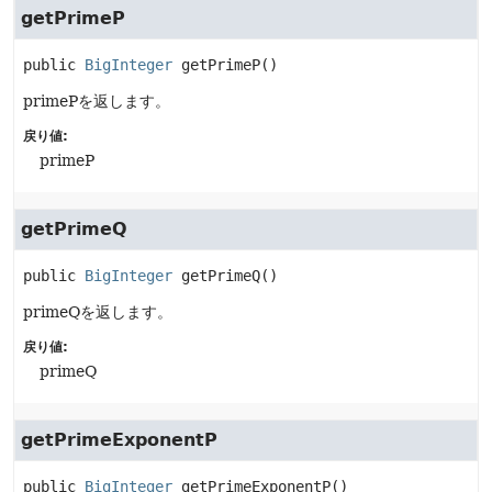
getPrimeP
public
BigInteger
getPrimeP
()
primePを返します。
戻り値:
primeP
getPrimeQ
public
BigInteger
getPrimeQ
()
primeQを返します。
戻り値:
primeQ
getPrimeExponentP
public
BigInteger
getPrimeExponentP
()