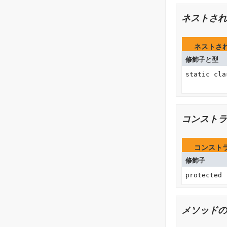
ネストされ
ネストさ
修飾子と型
static cl
コンストラ
コンスト
修飾子
protected
メソッドの