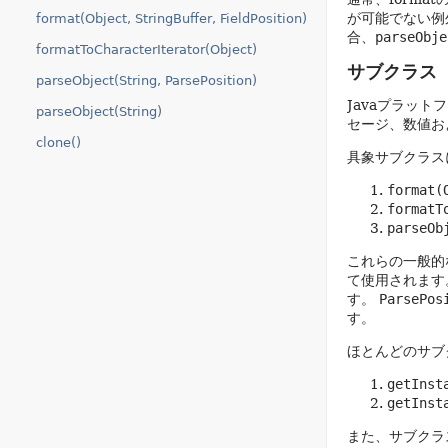
が可能でない例
format(Object, StringBuffer, FieldPosition)
合、
parseObje
formatToCharacterIterator(Object)
サブクラス
parseObject(String, ParsePosition)
Javaプラット
parseObject(String)
セージ、数値お
clone()
具象サブクラス
format(
formatT
parseOb
これらの一般的
て使用されます
す。
ParsePos
す。
ほとんどのサブ
getInst
getInst
また、サブクラ