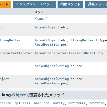
ソッド
インスタンス・メソッド
抽象メソッド
具象メソッ
メソッド
clone
()
ng
format
(
Object
obj)
tringBuffer
format
(
Object
obj,
StringBuffer
toAppe
FieldPosition
pos)
CharacterIterator
formatToCharacterIterator
(
Object
obj)
parseObject
(
String
source)
bject
parseObject
(
String
source,
ParsePosition
pos)
lang.
Object
で宣言されたメソッド
nalize
,
getClass
,
hashCode
,
notify
,
notifyAll
,
toString