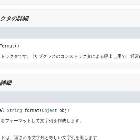
クタの詳細
Format
()
ストラクタです。
(サブクラスのコンストラクタによる呼出し用で、通常
詳細
al
String
format
(
Object
 obj)
トをフォーマットして文字列を作成します。
ッドは、返される文字列と等しい文字列を返します