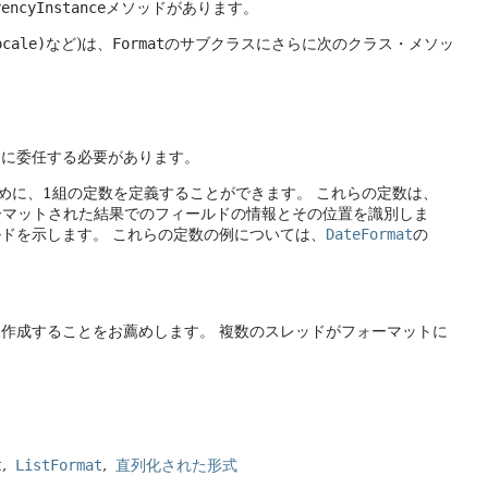
rencyInstance
メソッドがあります。
ocale)
など)は、
Format
のサブクラスにさらに次のクラス・メソッ
スに委任する必要があります。
めに、1組の定数を定義することができます。
これらの定数は、
フォーマットされた結果でのフィールドの情報とその位置を識別しま
ルドを示します。
これらの定数の例については、
DateFormat
の
を作成することをお薦めします。
複数のスレッドがフォーマットに
t
ListFormat
直列化された形式