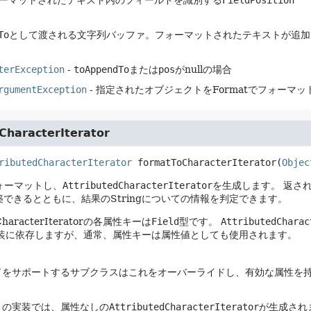
To
として渡される文字列バッファ。フォーマットされたテキストが追加
terException
-
toAppendTo
または
pos
がnullの場合
rgumentException
- 指定されたオブジェクトをFormatでフォーマ
CharacterIterator
ributedCharacterIterator
formatToCharacterIterator
(
Objec
フォーマットし、
AttributedCharacterIterator
を生成します。
返さ
を構築できるとともに、結果のStringについての情報を判定できます。
dCharacterIteratorの各属性キーは
Field
型です。
AttributedCharac
装に依存しますが、通常、属性キーは属性値としても使用されます。
ドをサポートするサブクラスはこれをオーバーライドし、有効な属性を
トの実装では、属性なしの
AttributedCharacterIterator
が生成され