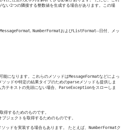
がない2つの隣接する整数値を生成する場合があります。この場
MessageFormat
,
NumberFormat
および
ListFormat
--日付、メッ
可能になります。これらのメソッドは
MessageFormat
などによっ
メソッドや特定の結果タイプのための
parse
メソッドも提供しま
入力テキストの先頭にない場合、
ParseException
をスローしま
取得するためのものです。
オブジェクトを取得するためのものです。
メソッドを実装する場合もあります。
たとえば、
NumberFormat
ク