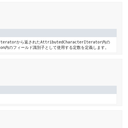
Iterator
から返された
AttributedCharacterIterator
内の
ion
内のフィールド識別子として使用する定数を定義します。