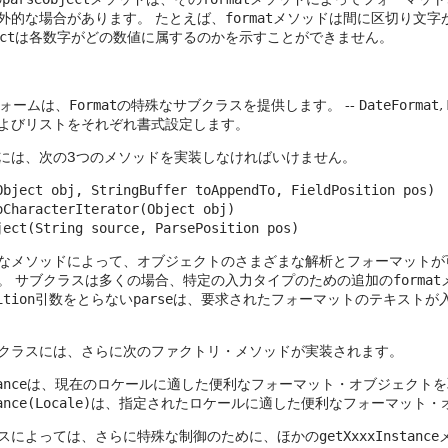
外的な場合があります。
たとえば、
format
メソッドは間に区切り文字
ct
は各数字がどの数値に属するのかを示すことができません。
フォームは、
Format
の特殊なサブクラスを提供します。 --
DateFormat
,
よびリストをそれぞれ書式設定します。
には、次の3つのメソッドを実装しなければいけません。
Object obj, StringBuffer toAppendTo, FieldPosition pos)
oCharacterIterator(Object obj)
ject(String source, ParsePosition pos)
なメソッドによって、オブジェクトのさまざまな解析とフォーマットが
。
サブクラスは多くの場合、特定の入力タイプのための追加の
format
ition
引数をとらない
parse
は、要求されたフォーマットのテキストが
クラスには、さらに次のファクトリ・メソッドが実装されます。
ance
は、現在のロケールに適した便利なフォーマット・オブジェクトを
ance(Locale)
は、指定されたロケールに適した便利なフォーマット・
スによっては、さらに特殊な制御のために、ほかの
getXxxxInstance