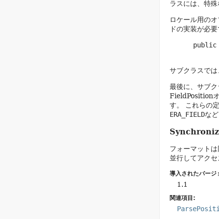
ラスには、特殊
ロケール用のオ
ドの実装が必要
 public
サブクラスでは
最後に、サブク
FieldPo
す。
これらの
ERA_FIELD
など
Synchroniz
フォーマットは
並行してアクセ
導入されたバージ
1.1
関連項目:
ParsePosit