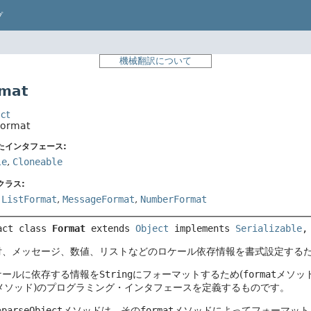
プ
機械翻訳について
mat
ct
Format
たインタフェース:
le
,
Cloneable
クラス:
,
ListFormat
,
MessageFormat
,
NumberFormat
act class 
Format
extends 
Object
 implements 
Serializable
,
付、メッセージ、数値、リストなどのロケール依存情報を書式設定する
ケールに依存する情報を
String
にフォーマットするため(
format
メソッ
メソッド)のプログラミング・インタフェースを定義するものです。
の
parseObject
メソッドは、その
format
メソッドによってフォーマット