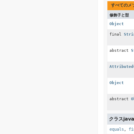
すべてのメ
修飾子と型
Object
final
Stri
abstract
S
Attributed
Object
abstract
O
クラスjava.
equals
,
fi