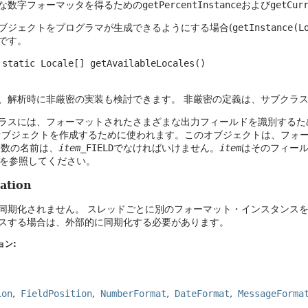
な数字フォーマッタを得るための
getPercentInstance
および
getCur
ブジェクトをプログラマが生成できるようにする場合(
getInstance(L
です。
 static Locale[] getAvailableLocales()

、解析時に非厳密の実装も検討できます。
非厳密の定義は、サブクラ
ラスには、フォーマットされたさまざまな出力フィールドを識別するた
sitionオブジェクトを作成するために使われます。このオブジェクトは、
定数の名前は、
item
_FIELD
でなければいけません。
item
はそのフィー
を参照してください。
ation
同期化されません。
スレッドごとに別のフォーマット・インスタンス
スする場合は、外部的に同期化する必要があります。
ョン:
ion
FieldPosition
NumberFormat
DateFormat
MessageForma