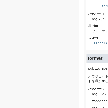
for
パラメータ:
obj
- フ
戻り値:
フォーマ
スロー:
IllegalA
format
public abs
オブジェク
ドを識別す
パラメータ:
obj
- フ
toAppend
pos
- フ