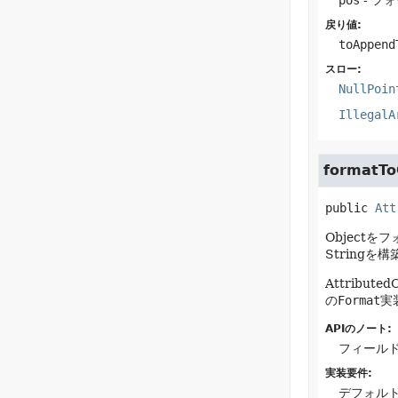
戻り値:
toAppend
スロー:
NullPoin
IllegalA
formatTo
public
Att
Objectを
String
Attribute
の
Format
実
APIのノート:
フィール
実装要件:
デフォル