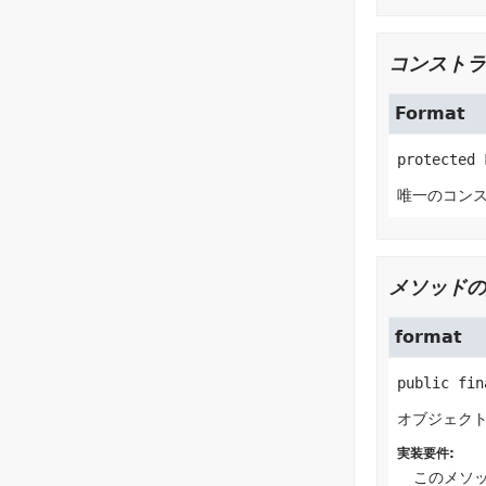
コンストラ
Format
protected
唯一のコン
メソッドの
format
public fin
オブジェク
実装要件:
このメソ