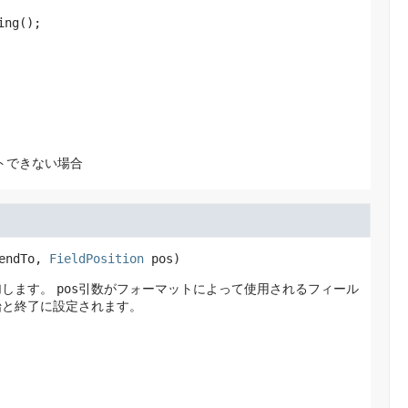
ing();
ットできない場合
endTo, 
FieldPosition
 pos)
加します。
pos
引数がフォーマットによって使用されるフィール
始と終了に設定されます。