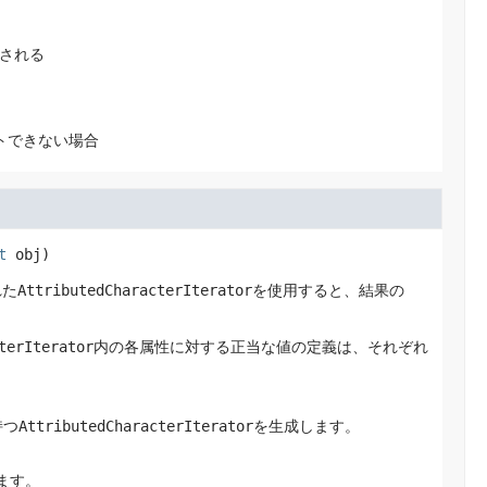
される
ットできない場合
t
 obj)
れた
AttributedCharacterIterator
を使用すると、結果の
terIterator
内の各属性に対する正当な値の定義は、それぞれ
持つ
AttributedCharacterIterator
を生成します。
ます。