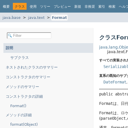
概要
クラス
使用
ツリー
プレビュー
新規
非推奨
索引
検索
ヘル
java.base
java.text
Format
クラスFor
java.lang.Obje
説明
java.text.
サブクラス
すべての実装され
Serializab
ネストされたクラスのサマリー
直系の既知のサブ
コンストラクタのサマリー
DateFormat
メソッドのサマリー
public abstr
コンストラクタの詳細
Format
は、日
Format()
Format
は、ロ
メソッドの詳細
(
parseObject
format(Object)
通常、format