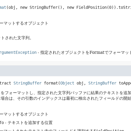
mat
(obj, new StringBuffer(), new FieldPosition(0)).toStr
ォーマットするオブジェクト
ットされた文字列。
rgumentException
- 指定されたオブジェクトをFormatでフォーマ
tract
StringBuffer
format
(
Object
 obj, 
StringBuffer
 toApp
トをフォーマットし、指定された文字列バッファに結果のテキストを追
る場合は、その引数のインデックスは最初に検出されたフィールドの開
ォーマットするオブジェクト
To
- テキストを追加する位置
ォーマットされたテキスト内のフィールドを識別する
FieldPosition