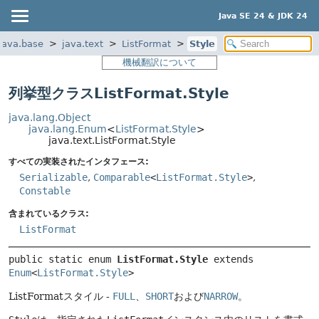
Java SE 24 & JDK 24
java.base
java.text
ListFormat
Style
機械翻訳について
列挙型クラスListFormat.Style
java.lang.Object
java.lang.Enum
<
ListFormat.Style
>
java.text.ListFormat.Style
すべての実装されたインタフェース:
Serializable
,
Comparable
<
ListFormat.Style
>
,
Constable
含まれているクラス:
ListFormat
public static enum 
ListFormat.Style
extends 
Enum
<
ListFormat.Style
>
ListFormatスタイル -
FULL
、
SHORT
および
NARROW
。