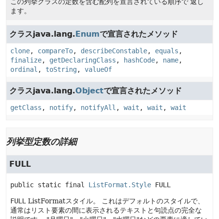
この列挙クラスの定数を含む配列を宣言されている順序で 返し
ます。
クラスjava.lang.
Enum
で宣言されたメソッド
clone
,
compareTo
,
describeConstable
,
equals
,
finalize
,
getDeclaringClass
,
hashCode
,
name
,
ordinal
,
toString
,
valueOf
クラスjava.lang.
Object
で宣言されたメソッド
getClass
,
notify
,
notifyAll
,
wait
,
wait
,
wait
列挙型定数の詳細
FULL
public static final
ListFormat.Style
FULL
FULL
ListFormatスタイル。
これはデフォルトのスタイルで、
通常はリスト要素の間に表示されるテキストと句読点の完全な