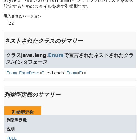
Style
は、指定された
ListFormat
インスタンス内のリストを書式
設定するためのスタイルを表す列挙型です。
導入されたバージョン:
22
ネストされたクラスのサマリー
クラスjava.lang.
Enum
で宣言されたネストされたクラ
ス/インタフェース
Enum.EnumDesc
<
E
extends
Enum
<
E
>>
列挙型定数のサマリー
列挙型定数
列挙型定数
説明
FULL