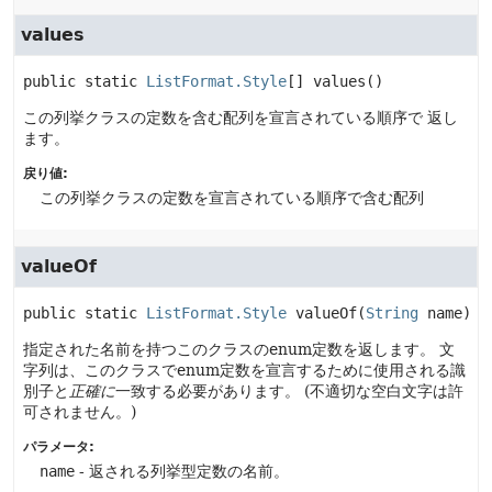
values
public static
ListFormat.Style
[]
values
()
この列挙クラスの定数を含む配列を宣言されている順序で 返し
ます。
戻り値:
この列挙クラスの定数を宣言されている順序で含む配列
valueOf
public static
ListFormat.Style
valueOf
(
String
 name)
指定された名前を持つこのクラスのenum定数を返します。
文
字列は、このクラスでenum定数を宣言するために使用される識
別子と
正確に
一致する必要があります。
(不適切な空白文字は許
可されません。)
パラメータ:
name
- 返される列挙型定数の名前。