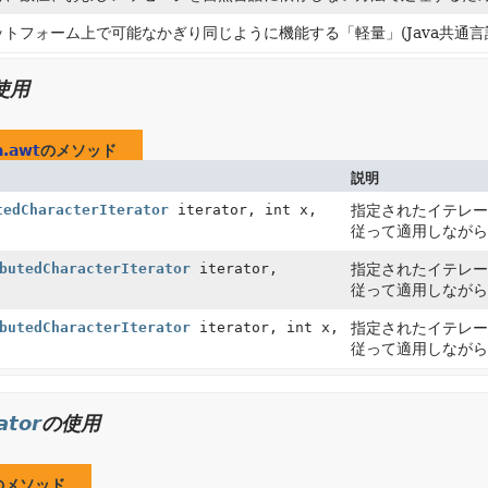
トフォーム上で可能なかぎり同じように機能する「軽量」(Java共通
使用
a.awt
のメソッド
説明
tedCharacterIterator
iterator, int x,
指定されたイテレ
従って適用しなが
butedCharacterIterator
iterator,
指定されたイテレ
従って適用しなが
butedCharacterIterator
iterator, int x,
指定されたイテレ
従って適用しなが
ator
の使用
のメソッド