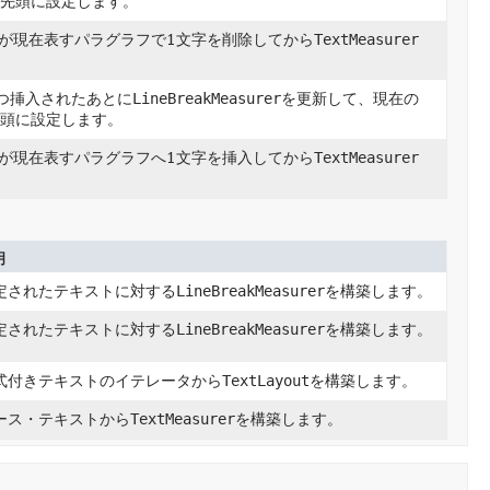
の先頭に設定します。
が現在表すパラグラフで1文字を削除してから
TextMeasurer
つ挿入されたあとに
LineBreakMeasurer
を更新して、現在の
先頭に設定します。
が現在表すパラグラフへ1文字を挿入してから
TextMeasurer
明
定されたテキストに対する
LineBreakMeasurer
を構築します。
定されたテキストに対する
LineBreakMeasurer
を構築します。
式付きテキストのイテレータから
TextLayout
を構築します。
ース・テキストから
TextMeasurer
を構築します。