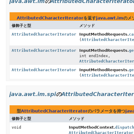
java.awt.im
の
AttributedCharacterIterato
AttributedCharacterIterator
を返す
java.awt.im
のメ
修飾子と型
メソッド
AttributedCharacterIterator
InputMethodRequests.
ca
(
AttributedCharacterIt
AttributedCharacterIterator
InputMethodRequests.
ge
int endIndex,
AttributedCharacterIte
AttributedCharacterIterator
InputMethodRequests.
ge
(
AttributedCharacterIt
java.awt.im.spi
の
AttributedCharacterIter
型
AttributedCharacterIterator
のパラメータを持つ
jav
修飾子と型
メソッド
void
InputMethodContext.
dispatc
AttributedCharacterIterator