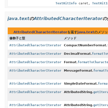
TextHitInfo
caret,
TextHitI
java.text
の
AttributedCharacterIterator
の
AttributedCharacterIterator
を返す
java.text
のメソッ
修飾子と型
メソッド
AttributedCharacterIterator
CompactNumberFormat.
AttributedCharacterIterator
DecimalFormat.
formatTo
AttributedCharacterIterator
Format.
formatToCharact
AttributedCharacterIterator
MessageFormat.
formatT
AttributedCharacterIterator
SimpleDateFormat.
forma
AttributedCharacterIterator
AttributedString.
getIter
AttributedCharacterIterator
AttributedString.
getIter