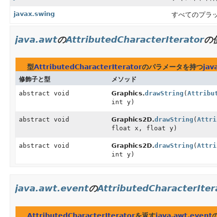
javax.swing
すべてのプラッ
java.awt
の
AttributedCharacterIterator
の
型
AttributedCharacterIterator
のパラメータを持つ
jav
修飾子と型
メソッド
abstract void
Graphics.
drawString
(
Attribu
int y)
abstract void
Graphics2D.
drawString
(
Attri
float x, float y)
abstract void
Graphics2D.
drawString
(
Attri
int y)
java.awt.event
の
AttributedCharacterIter
AttributedCharacterIterator
を返す
java.awt.event