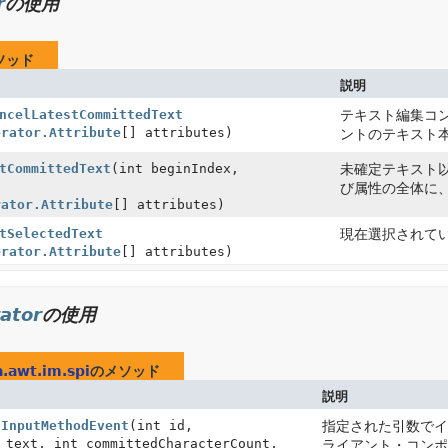
r
の使用
ソッド
説明
ncelLatestCommittedText
テキスト編集コ
erator.Attribute
[] attributes)
ントのテキスト
tCommittedText
(int beginIndex,
未確定テキスト
び属性の全体に
rator.Attribute
[] attributes)
tSelectedText
現在選択されて
erator.Attribute
[] attributes)
ator
の使用
a.awt.im.spi
のメソッド
説明
hInputMethodEvent
(int id,
指定された引数で
text, int committedCharacterCount,
ライアント・コン