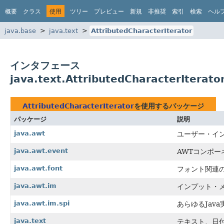
概要
クラス
使用
ツリー
プレビュー
新規
非推奨
索引
検索
ヘル
java.base
java.text
AttributedCharacterIterator
インタフェース
java.text.AttributedCharacterItera
AttributedCharacterIterator
を使用するパッケージ
パッケージ
説明
java.awt
ユーザー・イ
java.awt.event
AWTコンポ
java.awt.font
フォント関連
java.awt.im
インプット・
java.awt.im.spi
あらゆるJa
java.text
テキスト、日