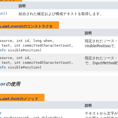
説明
xt
()
結合された確定および構成テキストを取得します。
a.awt.event
のコンストラクタ
説明
ource, int id, long when,
指定されたソース・コ
text, int committedCharacterCount,
visiblePositionで
nfo
visiblePosition)
ource, int id,
指定されたソース・コンポ
text, int committedCharacterCount,
で、
InputMethodE
nfo
visiblePosition)
tor
の使用
a.awt.font
のメソッド
説明
r
テキストから文字が
r
newParagraph, int deletePos)