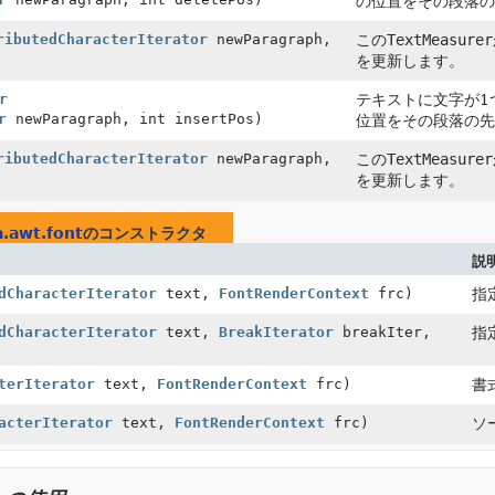
の位置をその段落
ributedCharacterIterator
newParagraph,
この
TextMeasurer
を更新します。
r
テキストに文字が1
r
newParagraph, int insertPos)
位置をその段落の
ributedCharacterIterator
newParagraph,
この
TextMeasurer
を更新します。
a.awt.font
のコンストラクタ
説
dCharacterIterator
text,
FontRenderContext
frc)
指
dCharacterIterator
text,
BreakIterator
breakIter,
指
terIterator
text,
FontRenderContext
frc)
書
acterIterator
text,
FontRenderContext
frc)
ソ