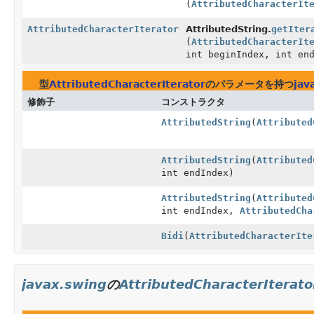
(
AttributedCharacterIt
AttributedCharacterIterator
AttributedString.
getIter
(
AttributedCharacterIt
int beginIndex, int en
型
AttributedCharacterIterator
のパラメータを持つ
jav
修飾子
コンストラクタ
AttributedString
(
Attributed
AttributedString
(
Attributed
int endIndex)
AttributedString
(
Attributed
int endIndex,
AttributedCha
Bidi
(
AttributedCharacterIte
javax.swing
の
AttributedCharacterIterato