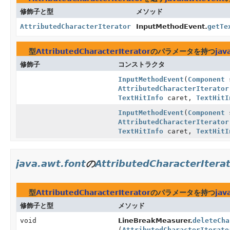
修飾子と型
メソッド
AttributedCharacterIterator
InputMethodEvent.
getTe
型
AttributedCharacterIterator
のパラメータを持つ
jav
修飾子
コンストラクタ
InputMethodEvent
(
Component
s
AttributedCharacterIterator
TextHitInfo
caret,
TextHitI
InputMethodEvent
(
Component
s
AttributedCharacterIterator
TextHitInfo
caret,
TextHitI
java.awt.font
の
AttributedCharacterItera
型
AttributedCharacterIterator
のパラメータを持つ
jav
修飾子と型
メソッド
void
LineBreakMeasurer.
deleteCha
(
AttributedCharacterIterato