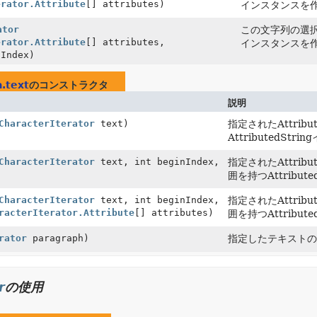
erator.Attribute
[] attributes)
インスタンスを
ator
この文字列の選択され
erator.Attribute
[] attributes,
インスタンスを
dIndex)
a.text
のコンストラクタ
説明
CharacterIterator
text)
指定されたAttribu
AttributedSt
CharacterIterator
text, int beginIndex,
指定されたAttribu
囲を持つAttribu
CharacterIterator
text, int beginIndex,
指定されたAttribu
racterIterator.Attribute
[] attributes)
囲を持つAttribu
rator
paragraph)
指定したテキスト
r
の使用