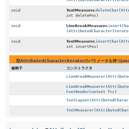
void
TextMeasurer.
deleteChar
(
Att
int deletePos)
void
LineBreakMeasurer.
insertCha
(
AttributedCharacterIterato
void
TextMeasurer.
insertChar
(
Att
int insertPos)
型
AttributedCharacterIterator
のパラメータを持つ
jav
修飾子
コンストラクタ
LineBreakMeasurer
(
Attribute
LineBreakMeasurer
(
Attribute
FontRenderContext
frc)
TextLayout
(
AttributedCharac
TextMeasurer
(
AttributedChar