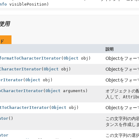
nfo
visiblePosition)
使用
ド
説明
formatToCharacterIterator
(
Object
obj)
Objectをフォ
CharacterIterator
(
Object
obj)
Objectをフォ
erIterator
(
Object
obj)
Objectをフォ
oCharacterIterator
(
Object
arguments)
オブジェクトの
入して、
Attrib
tToCharacterIterator
(
Object
obj)
Objectをフォ
ator
()
この文字列の内容全体
タンスを作成し
ator
この文字列の選択され