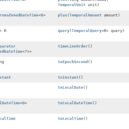
TemporalUnit
unit)
ronoZonedDateTime
<
D
>
plus
(
TemporalAmount
amount)
> R
query
(
TemporalQuery
<R> query)
parator
timeLineOrder
()
edDateTime
<?>>
ng
toEpochSecond
()
stant
toInstant
()
toLocalDate
()
lDateTime
<
D
>
toLocalDateTime
()
calTime
toLocalTime
()