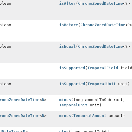
olean
isAfter
(
ChronoZonedDateTime
<?>
olean
isBefore
(
ChronoZonedDateTime
<?
olean
isEqual
(
ChronoZonedDateTime
<?>
isSupported
(
TemporalField
field
olean
isSupported
(
TemporalUnit
unit)
ronoZonedDateTime
<
D
>
minus
(long amountToSubtract,
TemporalUnit
unit)
ronoZonedDateTime
<
D
>
minus
(
TemporalAmount
amount)
dDateTime
<
D
>
plus
(long amountToAdd,