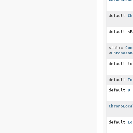
default
Ch
default <R
static
Com
<
ChronoZon
default lo
default
In
default
D
ChronoLoca
default
Lo