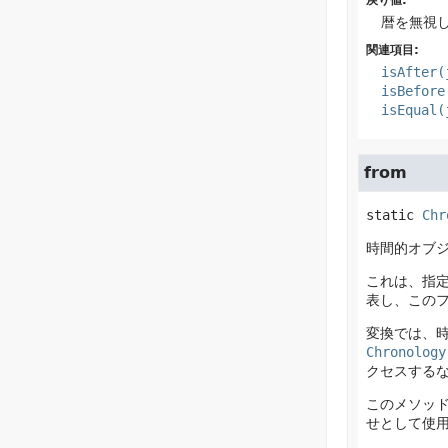
戻り値:
暦を無視
関連項目:
isAfter(
isBefore
isEqual(
from
static
Chr
時間的オブ
これは、指
表し、この
変換では、
Chronology
クセスする
このメソッ
せとして使