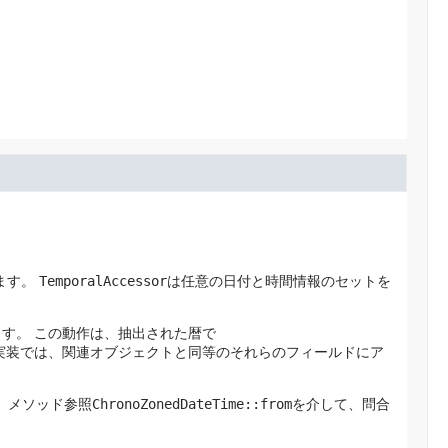
ます。
TemporalAccessor
は任意の日付と時間情報のセットを
ます。
この動作は、抽出された暦で
実装では、関連オブジェクトと同等のそれらのフィールドにア
、メソッド参照
ChronoZonedDateTime::from
を介して、問合