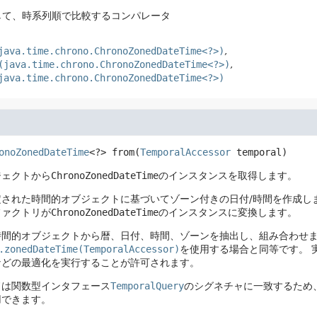
して、時系列順で比較するコンパレータ
java.time.chrono.ChronoZonedDateTime<?>)
(java.time.chrono.ChronoZonedDateTime<?>)
java.time.chrono.ChronoZonedDateTime<?>)
onoZonedDateTime
<?>
from
(
TemporalAccessor
 temporal)
ジェクトから
ChronoZonedDateTime
のインスタンスを取得します。
定された時間的オブジェクトに基づいてゾーン付きの日付/時間を作成し
ファクトリが
ChronoZonedDateTime
のインスタンスに変換します。
時間的オブジェクトから暦、日付、時間、ゾーンを抽出し、組み合わせ
.zonedDateTime(TemporalAccessor)
を使用する場合と同等です。
などの最適化を実行することが許可されます。
ドは関数型インタフェース
TemporalQuery
のシグネチャに一致するため
用できます。