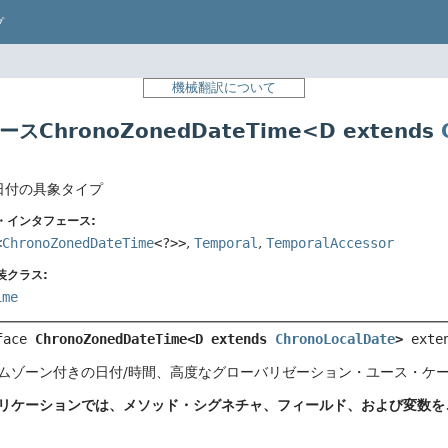
プ
機械翻訳について
スChronoZonedDateTime<D extends
日付の具象タイプ
・インタフェース:
<
ChronoZonedDateTime
<?>>
,
Temporal
,
TemporalAccessor
装クラス:
ime
face 
ChronoZonedDateTime<D extends 
ChronoLocalDate
>
 exte
ムゾーン付きの日付/時間、高度なグローバリゼーション・ユース・ケ
リケーションでは、メソッド・シグネチャ、フィールド、および変数を