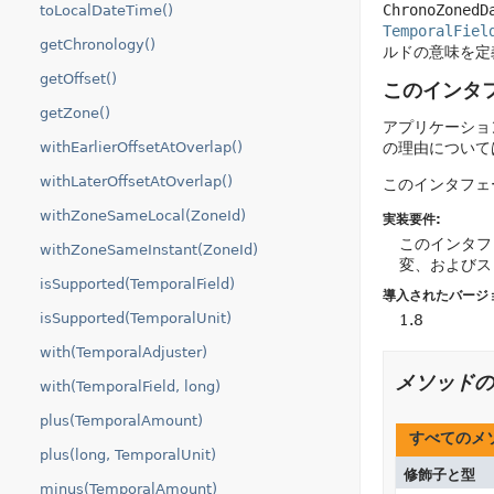
ChronoZonedD
toLocalDateTime()
TemporalFiel
getChronology()
ルドの意味を定
getOffset()
このインタ
getZone()
アプリケーショ
withEarlierOffsetAtOverlap()
の理由について
withLaterOffsetAtOverlap()
このインタフェ
withZoneSameLocal(ZoneId)
実装要件:
このインタフ
withZoneSameInstant(ZoneId)
変、およびス
isSupported(TemporalField)
導入されたバージ
isSupported(TemporalUnit)
1.8
with(TemporalAdjuster)
メソッドの
with(TemporalField, long)
plus(TemporalAmount)
すべてのメ
plus(long, TemporalUnit)
修飾子と型
minus(TemporalAmount)