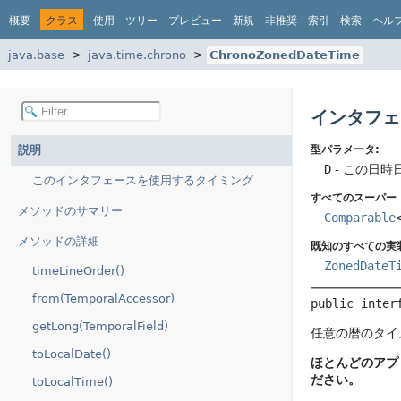
概要
クラス
使用
ツリー
プレビュー
新規
非推奨
索引
検索
ヘル
java.base
java.time.chrono
ChronoZonedDateTime
インタフェー
説明
型パラメータ:
D
- この日時
このインタフェースを使用するタイミング
すべてのスーパー
メソッドのサマリー
Comparable
メソッドの詳細
既知のすべての実
ZonedDateT
timeLineOrder()
from(TemporalAccessor)
public inter
getLong(TemporalField)
任意の暦のタイ
toLocalDate()
ほとんどのアプ
ださい。
toLocalTime()