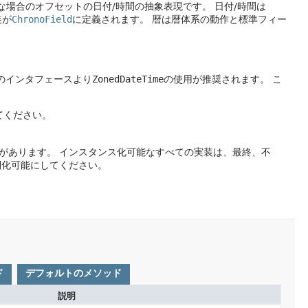
な場合のオフセットの日付/時間の抽象表現です。
日付/時間は
装が
ChronoField
に定義されます。
暦は暦体系の動作と標準フィー
のインタフェースより
ZonedDateTime
の使用が推奨されます。
こ
てください。
があります。
インスタンス化可能なすべての実装は、最終、不
列化可能にしてください。
ド
デフォルトのメソッド
説明