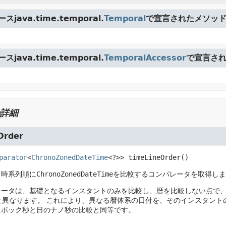
java.time.temporal.
Temporal
で宣言されたメソッ
java.time.temporal.
TemporalAccessor
で宣言さ
詳細
Order
parator
<
ChronoZonedDateTime
<?>>
timeLineOrder
()
て時系列順に
ChronoZonedDateTime
を比較するコンパレータを取得しま
レータは、基礎となるインスタントのみを比較し、暦を比較しない点で
と異なります。
これにより、異なる暦体系の日付を、そのインスタント
エポック秒と日のナノ秒の比較と同等です。