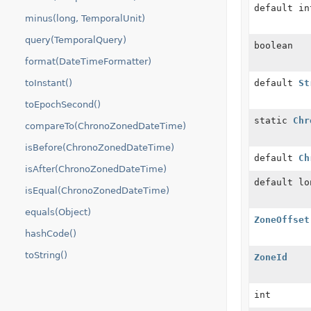
default in
minus(long, TemporalUnit)
query(TemporalQuery)
boolean
format(DateTimeFormatter)
toInstant()
default
St
toEpochSecond()
static
Chr
compareTo(ChronoZonedDateTime)
isBefore(ChronoZonedDateTime)
default
Ch
isAfter(ChronoZonedDateTime)
default lo
isEqual(ChronoZonedDateTime)
equals(Object)
ZoneOffset
hashCode()
toString()
ZoneId
int