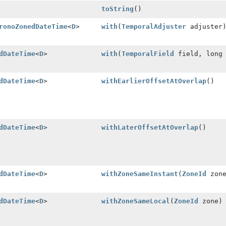
toString
()
ronoZonedDateTime
<
D
>
with
(
TemporalAdjuster
adjuster
dDateTime
<
D
>
with
(
TemporalField
field, long 
dDateTime
<
D
>
withEarlierOffsetAtOverlap
()
dDateTime
<
D
>
withLaterOffsetAtOverlap
()
dDateTime
<
D
>
withZoneSameInstant
(
ZoneId
zone
dDateTime
<
D
>
withZoneSameLocal
(
ZoneId
zone)