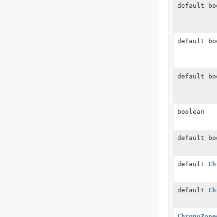
default bo
default bo
default bo
boolean
default bo
default
Ch
default
Ch
ChronoZone