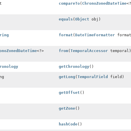
t
compareTo
(
ChronoZonedDateTime
<
equals
(
Object
obj)
ring
format
(
DateTimeFormatter
format
onoZonedDateTime
<?>
from
(
TemporalAccessor
temporal
ronology
getChronology
()
ng
getLong
(
TemporalField
field)
getOffset
()
getZone
()
hashCode
()