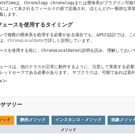
ateTime
は、
Chronology chronology
または暦体系がプラグイン可能
d
によって表されるフィールドの形で定義され、ほとんどの一般的な実
義します。
フェースを使用するタイミング
ンで複数の暦体系を処理する必要がある場合でも、APIの設計では、こ
は、
ChronoLocalDate
で詳しく説明しています。
ースを使用する前に、
ChronoLocalDate
の説明を読み、理解しておい
ェースは、他のクラスが正常に動作するように、注意して実装する必要
レッドセーフである必要があります。
サブクラスは、可能であれば直
ョン:
サマリー
ソッド
静的メソッド
インスタンス・メソッド
抽象メソッ
メソッド