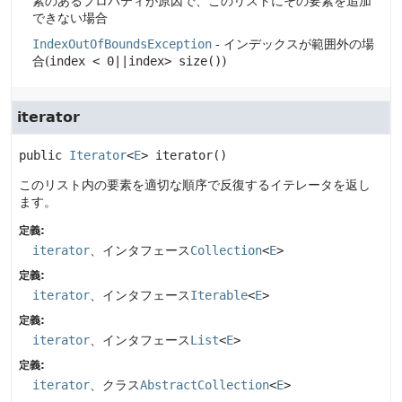
素のあるプロパティが原因で、このリストにその要素を追加
できない場合
IndexOutOfBoundsException
- インデックスが範囲外の場
合(
index < 0||index> size()
)
iterator
public
Iterator
<
E
>
iterator
()
このリスト内の要素を適切な順序で反復するイテレータを返し
ます。
定義:
iterator
、インタフェース
Collection
<
E
>
定義:
iterator
、インタフェース
Iterable
<
E
>
定義:
iterator
、インタフェース
List
<
E
>
定義:
iterator
、クラス
AbstractCollection
<
E
>