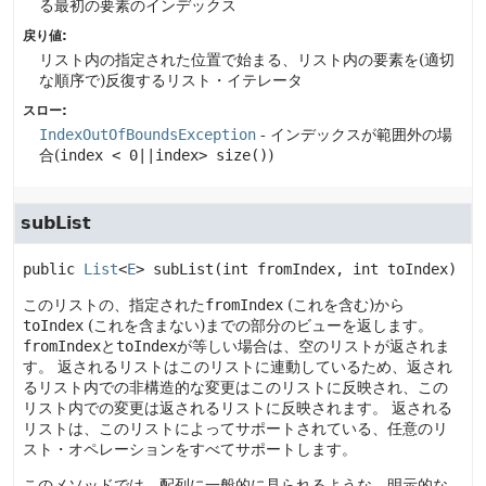
る最初の要素のインデックス
戻り値:
リスト内の指定された位置で始まる、リスト内の要素を(適切
な順序で)反復するリスト・イテレータ
スロー:
IndexOutOfBoundsException
- インデックスが範囲外の場
合(
index < 0||index> size()
)
subList
public
List
<
E
>
subList
(int fromIndex, int toIndex)
このリストの、指定された
fromIndex
(これを含む)から
toIndex
(これを含まない)までの部分のビューを返します。
fromIndex
と
toIndex
が等しい場合は、空のリストが返されま
す。
返されるリストはこのリストに連動しているため、返され
るリスト内での非構造的な変更はこのリストに反映され、この
リスト内での変更は返されるリストに反映されます。
返される
リストは、このリストによってサポートされている、任意のリ
スト・オペレーションをすべてサポートします。
このメソッドでは、配列に一般的に見られるような、明示的な