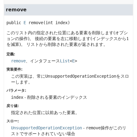
remove
public
E
remove
(int index)
このリスト内の指定された位置にある要素を削除します(オプシ
ョンの操作)。
後続の要素を左に移動します(インデックスから1
を減算)。
リストから削除された要素が返されます。
定義:
remove
、インタフェース
List
<
E
>
実装要件:
この実装は、常に
UnsupportedOperationException
をスロ
ーします。
パラメータ:
index
- 削除される要素のインデックス
戻り値:
指定された位置に以前あった要素。
スロー:
UnsupportedOperationException
-
remove
操作がこのリ
ストでサポートされていない場合