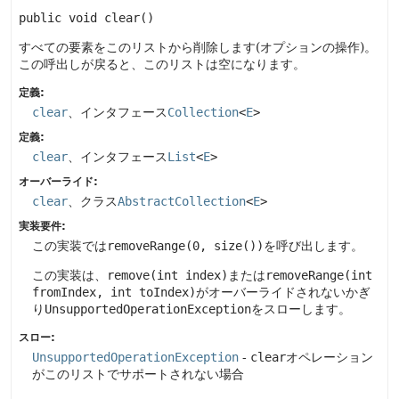
public
void
clear
()
すべての要素をこのリストから削除します(オプションの操作)。
この呼出しが戻ると、このリストは空になります。
定義:
clear
、インタフェース
Collection
<
E
>
定義:
clear
、インタフェース
List
<
E
>
オーバーライド:
clear
、クラス
AbstractCollection
<
E
>
実装要件:
この実装では
removeRange(0, size())
を呼び出します。
この実装は、
remove(int index)
または
removeRange(int
fromIndex, int toIndex)
がオーバーライドされないかぎ
り
UnsupportedOperationException
をスローします。
スロー:
UnsupportedOperationException
-
clear
オペレーション
がこのリストでサポートされない場合