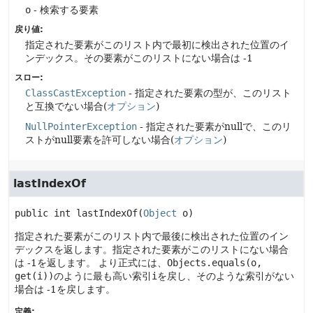
o
- 検索する要素
戻り値:
指定された要素がこのリスト内で最初に検出された位置のイ
ンデックス。その要素がこのリストにない場合は -1
スロー:
ClassCastException
- 指定された要素の型が、このリスト
と互換でない場合(
オプション
)
NullPointerException
- 指定された要素がnullで、このリ
ストがnull要素を許可しない場合(
オプション
)
lastIndexOf
public
int
lastIndexOf
(
Object
 o)
指定された要素がこのリスト内で最後に検出された位置のイン
デックスを返します。指定された要素がこのリストにない場合
は -1を返します。
より正式には、
Objects.equals(o,
get(i))
のように最も高い索引
i
を戻し、そのような索引がない
場合は -1を戻します。
定義: