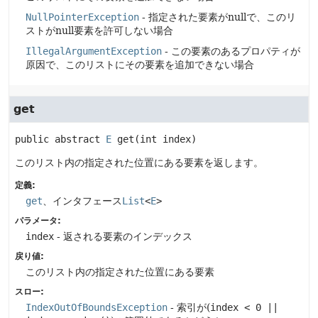
NullPointerException
- 指定された要素がnullで、このリ
ストがnull要素を許可しない場合
IllegalArgumentException
- この要素のあるプロパティが
原因で、このリストにその要素を追加できない場合
get
public abstract
E
get
(int index)
このリスト内の指定された位置にある要素を返します。
定義:
get
、インタフェース
List
<
E
>
パラメータ:
index
- 返される要素のインデックス
戻り値:
このリスト内の指定された位置にある要素
スロー:
IndexOutOfBoundsException
- 索引が(
index < 0 ||