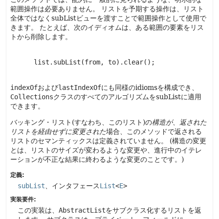
範囲操作は必要ありません。
リストを予期する操作は、リスト
全体ではなくsubListビューを渡すことで範囲操作として使用で
きます。
たとえば、次のイディオムは、ある範囲の要素をリス
トから削除します。
      list.subList(from, to).clear();

indexOf
および
lastIndexOf
にも同様のidiomsを構成でき、
Collections
クラスのすべてのアルゴリズムをsubListに適用
できます。
バッキング・リスト(すなわち、このリスト)の
構造が、返された
リストを経由せずに変更された
場合、このメソッドで返される
リストのセマンティックスは定義されていません。
(構造の変更
とは、リストのサイズが変わるような変更や、進行中のイテレ
ーションが不正な結果に終わるような変更のことです。)
定義:
subList
、インタフェース
List
<
E
>
実装要件:
この実装は、
AbstractList
をサブクラス化するリストを返