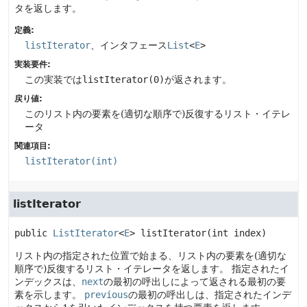
タを返します。
定義:
listIterator
、インタフェース
List
<
E
>
実装要件:
この実装では
listIterator(0)
が返されます。
戻り値:
このリスト内の要素を(適切な順序で)反復するリスト・イテレ
ータ
関連項目:
listIterator(int)
listIterator
public
ListIterator
<
E
>
listIterator
(int index)
リスト内の指定された位置で始まる、リスト内の要素を(適切な
順序で)反復するリスト・イテレータを返します。
指定されたイ
ンデックスは、
next
の最初の呼出しによって返される最初の要
素を示します。
previous
の最初の呼出しは、指定されたインデ