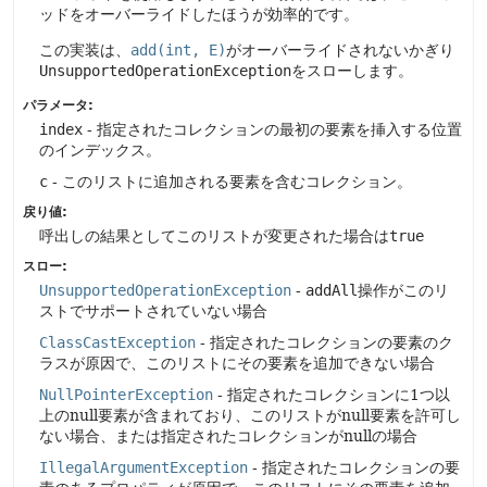
ッドをオーバーライドしたほうが効率的です。
この実装は、
add(int, E)
がオーバーライドされないかぎり
UnsupportedOperationException
をスローします。
パラメータ:
index
- 指定されたコレクションの最初の要素を挿入する位置
のインデックス。
c
- このリストに追加される要素を含むコレクション。
戻り値:
呼出しの結果としてこのリストが変更された場合は
true
スロー:
UnsupportedOperationException
-
addAll
操作がこのリ
ストでサポートされていない場合
ClassCastException
- 指定されたコレクションの要素のク
ラスが原因で、このリストにその要素を追加できない場合
NullPointerException
- 指定されたコレクションに1つ以
上のnull要素が含まれており、このリストがnull要素を許可し
ない場合、または指定されたコレクションがnullの場合
IllegalArgumentException
- 指定されたコレクションの要