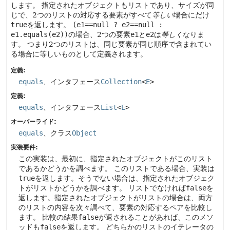
します。
指定されたオブジェクトもリストであり、サイズが同
じで、2つのリストの対応する要素がすべて
等しい
場合にだけ
true
を返します。
(e1==null ? e2==null :
e1.equals(e2))
の場合、2つの要素
e1
と
e2
は
等しく
なりま
す。
つまり2つのリストは、同じ要素が同じ順序で含まれてい
る場合に等しいものとして定義されます。
定義:
equals
、インタフェース
Collection
<
E
>
定義:
equals
、インタフェース
List
<
E
>
オーバーライド:
equals
、クラス
Object
実装要件:
この実装は、最初に、指定されたオブジェクトがこのリスト
であるかどうかを調べます。
このリストである場合、実装は
true
を返します。そうでない場合は、指定されたオブジェク
トがリストかどうかを調べます。
リストでなければ
false
を
返します。指定されたオブジェクトがリストの場合は、両方
のリストの内容を次々調べて、要素の対応するペアを比較し
ます。
比較の結果
false
が返されることがあれば、このメソ
ッドも
false
を返します。
どちらかのリストのイテレータの