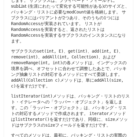
します。
サブクラスは、プライベート・フィールドに
subList (生涯にわたって変化する可能性がある)のサイズと、
バッキング・リストに必要な
modCount
値を格納します。
サ
ブクラスにはバリアントが2つあり、そのうちの1つには
RandomAccess
が実装されています。
リストが
RandomAccess
を実装すると、返されたリストは
RandomAccess
を実装するサブクラスのインスタンスになり
ます。
サブクラスの
set(int, E)
、
get(int)
、
add(int, E)
、
remove(int)
、
addAll(int, Collection)
、および
removeRange(int, int)
の各メソッドは、インデックスの
境界を調べ、オフセットに合わせて調整したあとで、バッキ
ング抽象リストの対応するメソッドにすべて委譲します。
addAll(Collection c)
メソッドは、単に
addAll(size,
c)
を返すだけです。
listIterator(int)
メソッドは、バッキング・リストのリス
ト・イテレータへの「ラッパー・オブジェクト」を返しま
す。この「ラッパー・オブジェクト」は、バッキング・リス
トの対応するメソッドで作成されます。
iterator
メソッド
は
listIterator()
を返すだけであり、同様に、
size
メソッ
ドはサブクラスの
size
フィールドを返すだけです。
すべてのメソッドは、最初に、バッキング・リストの実際の