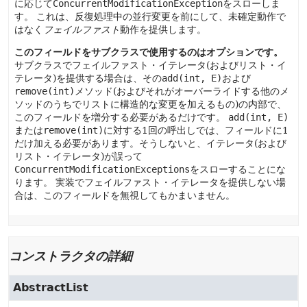
に応じて
ConcurrentModificationException
をスローしま
す。
これは、反復処理中の並行変更を前にして、未確定動作で
はなく
フェイルファスト
動作を提供します。
このフィールドをサブクラスで使用するのはオプションです。
サブクラスでフェイルファスト・イテレータ(およびリスト・イ
テレータ)を提供する場合は、その
add(int, E)
および
remove(int)
メソッド(およびそれがオーバーライドする他のメ
ソッドのうちでリストに構造的な変更を加えるもの)の内部で、
このフィールドを増分する必要があるだけです。
add(int, E)
または
remove(int)
に対する1回の呼出しでは、フィールドに1
だけ加える必要があります。そうしないと、イテレータ(および
リスト・イテレータ)が誤って
ConcurrentModificationExceptions
をスローすることにな
ります。
実装でフェイルファスト・イテレータを提供しない場
合は、このフィールドを無視してもかまいません。
コンストラクタの詳細
AbstractList