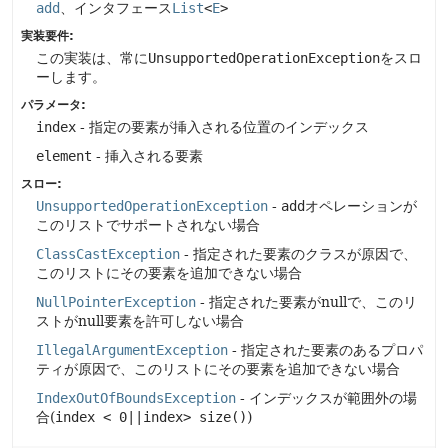
add
、インタフェース
List
<
E
>
実装要件:
この実装は、常に
UnsupportedOperationException
をスロ
ーします。
パラメータ:
index
- 指定の要素が挿入される位置のインデックス
element
- 挿入される要素
スロー:
UnsupportedOperationException
-
add
オペレーションが
このリストでサポートされない場合
ClassCastException
- 指定された要素のクラスが原因で、
このリストにその要素を追加できない場合
NullPointerException
- 指定された要素がnullで、このリ
ストがnull要素を許可しない場合
IllegalArgumentException
- 指定された要素のあるプロパ
ティが原因で、このリストにその要素を追加できない場合
IndexOutOfBoundsException
- インデックスが範囲外の場
合(
index < 0||index> size()
)