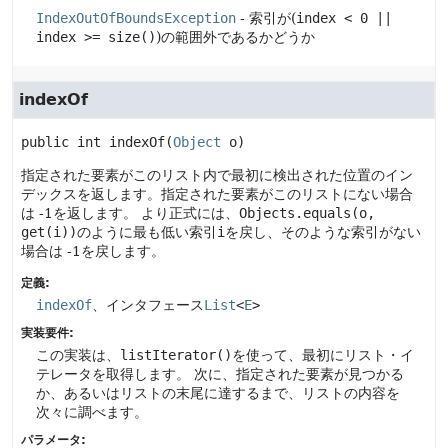
IndexOutOfBoundsException
- 索引が(
index < 0 ||
index >= size()
)の範囲外であるかどうか
indexOf
public
int
indexOf
(
Object
 o)
指定された要素がこのリスト内で最初に検出された位置のイン
デックスを返します。指定された要素がこのリストにない場合
は -1を返します。
より正式には、
Objects.equals(o,
get(i))
のように最も低い索引
i
を戻し、そのような索引がない
場合は -1を戻します。
定義:
indexOf
、インタフェース
List
<
E
>
実装要件:
この実装は、
listIterator()
を使って、最初にリスト・イ
テレータを取得します。
次に、指定された要素が見つかる
か、あるいはリストの末尾に達するまで、リストの内容を
次々に調べます。
パラメータ: