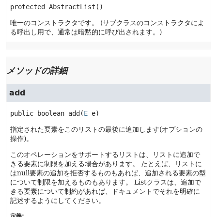
protected
AbstractList
()
唯一のコンストラクタです。
(サブクラスのコンストラクタによ
る呼出し用で、通常は暗黙的に呼び出されます。)
メソッドの詳細
add
public
boolean
add
(
E
 e)
指定された要素をこのリストの最後に追加します(オプションの
操作)。
このオペレーションをサポートするリストは、リストに追加で
きる要素に制限を加える場合があります。
たとえば、リストに
はnull要素の追加を拒否するものもあれば、追加される要素の型
について制限を加えるものもあります。
Listクラスは、追加で
きる要素について制約があれば、ドキュメントでそれを明確に
記述するようにしてください。
定義: