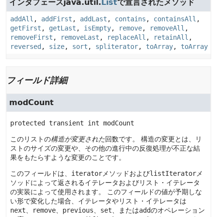
インタフェースjava.util.
List
で宣言されたメソッド
addAll
,
addFirst
,
addLast
,
contains
,
containsAll
,
getFirst
,
getLast
,
isEmpty
,
remove
,
removeAll
,
removeFirst
,
removeLast
,
replaceAll
,
retainAll
,
reversed
,
size
,
sort
,
spliterator
,
toArray
,
toArray
フィールド詳細
modCount
protected transient
int
modCount
このリストの
構造が変更された
回数です。
構造の変更とは、リ
ストのサイズの変更や、その他の進行中の反復処理が不正な結
果をもたらすような変更のことです。
このフィールドは、
iterator
メソッドおよび
listIterator
メ
ソッドによって返されるイテレータおよびリスト・イテレータ
の実装によって使用されます。
このフィールドの値が予期しな
い形で変化した場合、イテレータやリスト・イテレータは
next
、
remove
、
previous
、
set
、または
add
のオペレーション