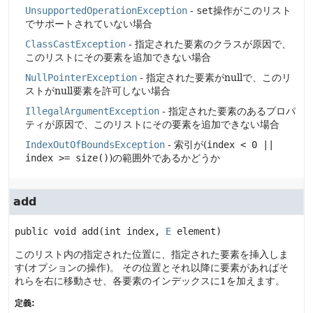
UnsupportedOperationException
-
set
操作がこのリスト
でサポートされていない場合
ClassCastException
- 指定された要素のクラスが原因で、
このリストにその要素を追加できない場合
NullPointerException
- 指定された要素がnullで、このリ
ストがnull要素を許可しない場合
IllegalArgumentException
- 指定された要素のあるプロパ
ティが原因で、このリストにその要素を追加できない場合
IndexOutOfBoundsException
- 索引が(
index < 0 ||
index >= size()
)の範囲外であるかどうか
add
public
void
add
(int index, 
E
 element)
このリスト内の指定された位置に、指定された要素を挿入しま
す(オプションの操作)。
その位置とそれ以降に要素があればそ
れらを右に移動させ、各要素のインデックスに1を加えます。
定義: