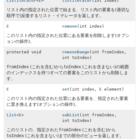
ListIterator
<
E
>
listIterator
(int index)
リスト内の指定された位置で始まる、リスト内の要素を(適切な
順序で)反復するリスト・イテレータを返します。
E
remove
(int index)
このリスト内の指定された位置にある要素を削除します(オプシ
ョンの操作)。
protected void
removeRange
(int fromIndex,
int toIndex)
fromIndex
(これを含む)から
toIndex
(これを含まない)の範囲
のインデックスを持つすべての要素をこのリストから削除しま
す。
E
set
(int index,
E
element)
このリスト内の指定された位置にある要素を、指定された要素
に置き換えます(オプションの操作)。
List
<
E
>
subList
(int fromIndex,
int toIndex)
このリストの、指定された
fromIndex
(これを含む)から
toIndex
(これを含まない)までの部分のビューを返します。