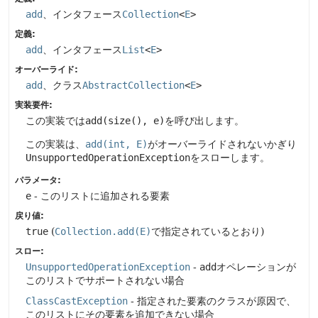
add
、インタフェース
Collection
<
E
>
定義:
add
、インタフェース
List
<
E
>
オーバーライド:
add
、クラス
AbstractCollection
<
E
>
実装要件:
この実装では
add(size(), e)
を呼び出します。
この実装は、
add(int, E)
がオーバーライドされないかぎり
UnsupportedOperationException
をスローします。
パラメータ:
e
- このリストに追加される要素
戻り値:
true
(
Collection.add(E)
で指定されているとおり)
スロー:
UnsupportedOperationException
-
add
オペレーションが
このリストでサポートされない場合
ClassCastException
- 指定された要素のクラスが原因で、
このリストにその要素を追加できない場合