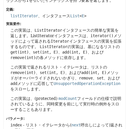
ックスから1を引いたインデックスを持つ要素を返します。
定義:
listIterator
、インタフェース
List
<
E
>
実装要件:
この実装は、
ListIterator
インタフェースの簡単な実装を
返します。ListIteratorインタフェースは、
iterator()
メソ
ッドによって返される
Iterator
インタフェースの実装を拡張
するものです。
ListIterator
の実装は、基になるリストの
get(int)
、
set(int, E)
、
add(int, E)
、および
remove(int)
の各メソッドに依存します。
この実装で返されるリスト・イテレータは、リストの
remove(int)
、
set(int, E)
、および
add(int, E)
メソッ
ドがオーバーライドされないかぎり、
remove
、
set
、および
add
メソッドに応答して
UnsupportedOperationException
をスローします。
この実装は、(protected)
modCount
フィールドの仕様で説明
されているように、同時変更を前にして実行時の例外をスロ
ーすることもあります。
パラメータ:
index
- リスト・イテレータから(
next
呼出しによって)返され