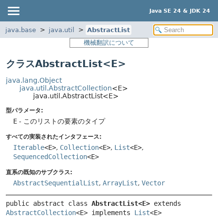
Java SE 24 & JDK 24
java.base
java.util
AbstractList
機械翻訳について
クラスAbstractList<E>
java.lang.Object
java.util.AbstractCollection
<E>
java.util.AbstractList<E>
型パラメータ:
E
- このリストの要素のタイプ
すべての実装されたインタフェース:
Iterable
<E>
,
Collection
<E>
,
List
<E>
,
SequencedCollection
<E>
直系の既知のサブクラス:
AbstractSequentialList
,
ArrayList
,
Vector
public abstract class 
AbstractList<E>
extends 
AbstractCollection
<E> implements 
List
<E>