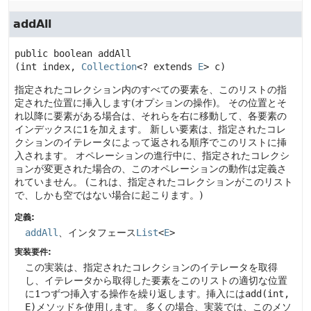
addAll
public
boolean
addAll
(int index, 
Collection
<? extends 
E
> c)
指定されたコレクション内のすべての要素を、このリストの指
定された位置に挿入します(オプションの操作)。
その位置とそ
れ以降に要素がある場合は、それらを右に移動して、各要素の
インデックスに1を加えます。
新しい要素は、指定されたコレ
クションのイテレータによって返される順序でこのリストに挿
入されます。
オペレーションの進行中に、指定されたコレクシ
ョンが変更された場合の、このオペレーションの動作は定義さ
れていません。
(これは、指定されたコレクションがこのリスト
で、しかも空ではない場合に起こります。)
定義:
addAll
、インタフェース
List
<
E
>
実装要件:
この実装は、指定されたコレクションのイテレータを取得
し、イテレータから取得した要素をこのリストの適切な位置
に1つずつ挿入する操作を繰り返します。挿入には
add(int,
E)
メソッドを使用します。
多くの場合、実装では、このメソ