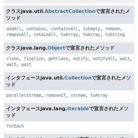
クラスjava.util.
AbstractCollection
で宣言されたメ
ソッド
addAll
,
contains
,
containsAll
,
isEmpty
,
remove
,
removeAll
,
retainAll
,
toArray
,
toArray
,
toString
クラスjava.lang.
Object
で宣言されたメソッド
clone
,
finalize
,
getClass
,
notify
,
notifyAll
,
wait
,
wait
,
wait
インタフェースjava.util.
Collection
で宣言されたメソ
ッド
parallelStream
,
removeIf
,
stream
,
toArray
インタフェースjava.lang.
Iterable
で宣言されたメソ
ッド
forEach