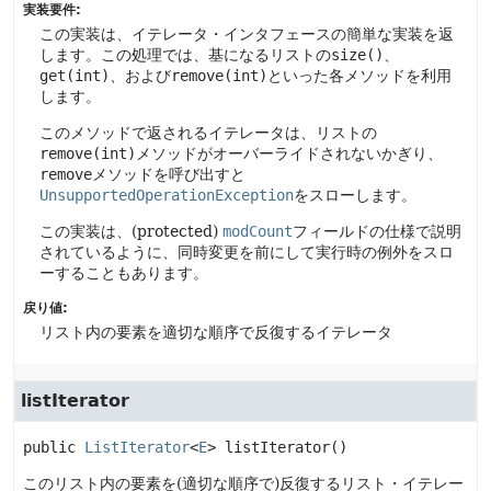
実装要件:
この実装は、イテレータ・インタフェースの簡単な実装を返
します。この処理では、基になるリストの
size()
、
get(int)
、および
remove(int)
といった各メソッドを利用
します。
このメソッドで返されるイテレータは、リストの
remove(int)
メソッドがオーバーライドされないかぎり、
remove
メソッドを呼び出すと
UnsupportedOperationException
をスローします。
この実装は、(protected)
modCount
フィールドの仕様で説明
されているように、同時変更を前にして実行時の例外をスロ
ーすることもあります。
戻り値:
リスト内の要素を適切な順序で反復するイテレータ
listIterator
public
ListIterator
<
E
>
listIterator
()
このリスト内の要素を(適切な順序で)反復するリスト・イテレー