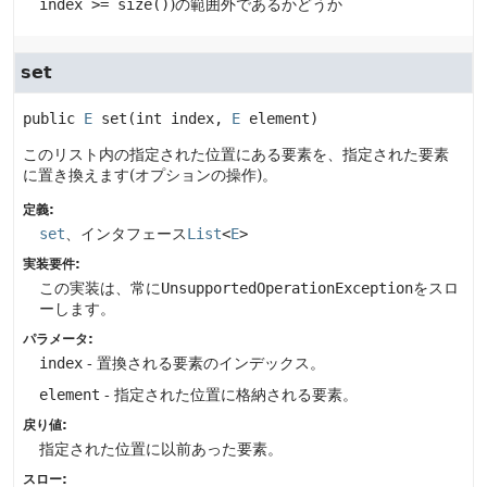
index >= size()
)の範囲外であるかどうか
set
public
E
set
(int index, 
E
 element)
このリスト内の指定された位置にある要素を、指定された要素
に置き換えます(オプションの操作)。
定義:
set
、インタフェース
List
<
E
>
実装要件:
この実装は、常に
UnsupportedOperationException
をスロ
ーします。
パラメータ:
index
- 置換される要素のインデックス。
element
- 指定された位置に格納される要素。
戻り値:
指定された位置に以前あった要素。
スロー: