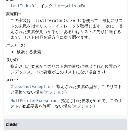
lastIndexOf
、インタフェース
List
<
E
>
実装要件:
この実装は、
listIterator(size())
を使って、最初にリス
トの末尾を指すリスト・イテレータを取得します。
次に、指
定された要素が見つかるか、あるいはリストの先頭に達する
まで、リスト内容を逆方向に次々調べます。
パラメータ:
o
- 検索する要素
戻り値:
指定された要素がこのリスト内で最後に検出された位置のイ
ンデックス。その要素がこのリストにない場合は -1
スロー:
ClassCastException
- 指定された要素の型が、このリスト
と互換でない場合(
オプション
)
NullPointerException
- 指定された要素がnullで、このリ
ストがnull要素を許可しない場合(
オプション
)
clear