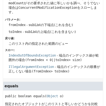
modCount
がその要求された値に等しいかを調べ、そうでない
場合は
ConcurrentModificationException
をスローしま
す。
パラメータ:
fromIndex
- subListの下端点(これを含む)
toIndex
- subListの上端点(これを含まない)
戻り値:
このリスト内の指定された範囲のビュー
スロー:
IndexOutOfBoundsException
- 端点のインデックス値が範
囲外の場合
(fromIndex < 0||toIndex> size)
IllegalArgumentException
- 端点のインデックスの順番が
正しくない場合
(fromIndex> toIndex)
equals
public
boolean
equals
(
Object
 o)
指定されたオブジェクトがこのリストと等しいかどうかを比較