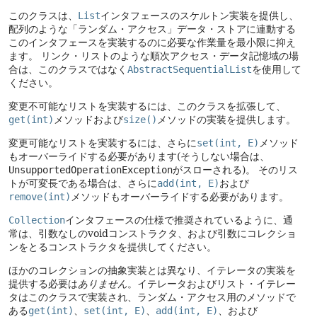
このクラスは、
List
インタフェースのスケルトン実装を提供し、
配列のような「ランダム・アクセス」データ・ストアに連動する
このインタフェースを実装するのに必要な作業量を最小限に抑え
ます。
リンク・リストのような順次アクセス・データ記憶域の場
合は、このクラスではなく
AbstractSequentialList
を使用して
ください。
変更不可能なリストを実装するには、このクラスを拡張して、
get(int)
メソッドおよび
size()
メソッドの実装を提供します。
変更可能なリストを実装するには、さらに
set(int, E)
メソッド
もオーバーライドする必要があります(そうしない場合は、
UnsupportedOperationException
がスローされる)。
そのリス
トが可変長である場合は、さらに
add(int, E)
および
remove(int)
メソッドもオーバーライドする必要があります。
Collection
インタフェースの仕様で推奨されているように、通
常は、引数なしのvoidコンストラクタ、および引数にコレクショ
ンをとるコンストラクタを提供してください。
ほかのコレクションの抽象実装とは異なり、イテレータの実装を
提供する必要は
ありません
。イテレータおよびリスト・イテレー
タはこのクラスで実装され、ランダム・アクセス用のメソッドで
ある
get(int)
、
set(int, E)
、
add(int, E)
、および