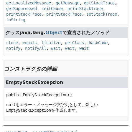
getLocalizedMessage
,
getMessage
,
getStackTrace
,
getSuppressed
,
initCause
,
printStackTrace
,
printStackTrace
,
printStackTrace
,
setStackTrace
,
toString
クラスjava.lang.
Object
で宣言されたメソッド
clone
,
equals
,
finalize
,
getClass
,
hashCode
,
notify
,
notifyAll
,
wait
,
wait
,
wait
コンストラクタの詳細
EmptyStackException
public
EmptyStackException
()
null
をエラー・メッセージ文字列として、新しい
EmptyStackException
を作成します。