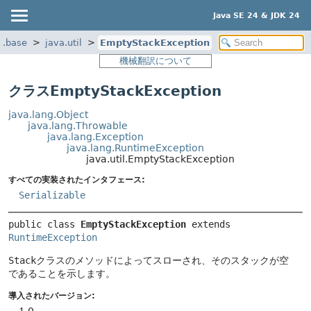
Java SE 24 & JDK 24
a.base
java.util
EmptyStackException
機械翻訳について
クラスEmptyStackException
java.lang.Object
java.lang.Throwable
java.lang.Exception
java.lang.RuntimeException
java.util.EmptyStackException
すべての実装されたインタフェース:
Serializable
public class 
EmptyStackException
extends 
RuntimeException
Stack
クラスのメソッドによってスローされ、そのスタックが空
であることを示します。
導入されたバージョン: