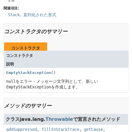
1.0
関連項目:
Stack
直列化された形式
コンストラクタのサマリー
コンストラクタ
コンストラクタ
説明
EmptyStackException
()
null
をエラー・メッセージ文字列として、新しい
EmptyStackException
を作成します。
メソッドのサマリー
クラスjava.lang.
Throwable
で宣言されたメソッド
addSuppressed
,
fillInStackTrace
,
getCause
,