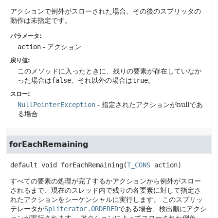
アクションで例外がスローされた場合、その後のスプリッタの
動作は未指定です。
パラメータ:
action
- アクション
戻り値:
このメソッドに入ったときに、残りの要素が存在していなか
った場合は
false
、それ以外の場合は
true
。
スロー:
NullPointerException
- 指定されたアクションがnullであ
る場合
forEachRemaining
default
void
forEachRemaining
(
T_CONS
 action)
すべての要素の処理が完了するかアクションから例外がスロー
されるまで、現在のスレッド内で残りの各要素に対して指定さ
れたアクションをシーケンシャルに実行します。
このスプリッ
テレータが
Spliterator.ORDERED
である場合、検出順にアクシ