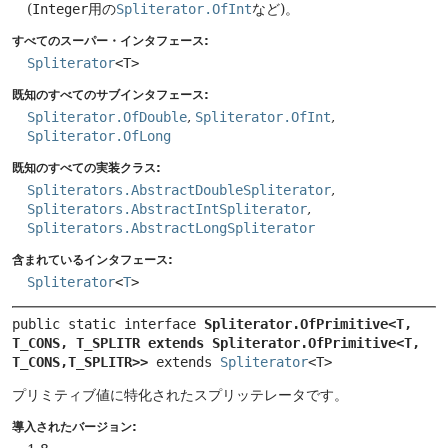
(
Integer
用の
Spliterator.OfInt
など)。
すべてのスーパー・インタフェース:
Spliterator
<T>
既知のすべてのサブインタフェース:
Spliterator.OfDouble
,
Spliterator.OfInt
,
Spliterator.OfLong
既知のすべての実装クラス:
Spliterators.AbstractDoubleSpliterator
,
Spliterators.AbstractIntSpliterator
,
Spliterators.AbstractLongSpliterator
含まれているインタフェース:
Spliterator
<
T
>
public static interface 
Spliterator.OfPrimitive<T, 
T_CONS, T_SPLITR extends Spliterator.OfPrimitive<T,
T_CONS,
T_SPLITR>>
 extends 
Spliterator
<T>
プリミティブ値に特化されたスプリッテレータです。
導入されたバージョン: