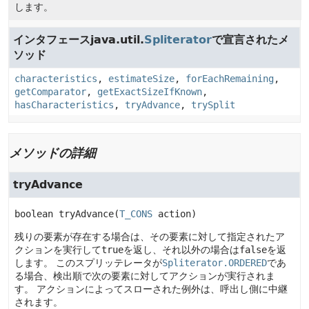
します。
インタフェースjava.util.
Spliterator
で宣言されたメ
ソッド
characteristics
,
estimateSize
,
forEachRemaining
,
getComparator
,
getExactSizeIfKnown
,
hasCharacteristics
,
tryAdvance
,
trySplit
メソッドの詳細
tryAdvance
boolean
tryAdvance
(
T_CONS
 action)
残りの要素が存在する場合は、その要素に対して指定されたア
クションを実行して
true
を返し、それ以外の場合は
false
を返
します。
このスプリッテレータが
Spliterator.ORDERED
であ
る場合、検出順で次の要素に対してアクションが実行されま
す。
アクションによってスローされた例外は、呼出し側に中継
されます。