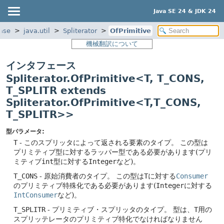
Java SE 24 & JDK 24
ase
java.util
Spliterator
OfPrimitive
機械翻訳について
インタフェース
Spliterator.OfPrimitive<T, T_CONS,
T_SPLITR extends
Spliterator.OfPrimitive<T,
T_CONS,
T_SPLITR>>
型パラメータ:
T
- このスプリッタによって返される要素のタイプ。
この型は
プリミティブ型に対するラッパー型である必要があります(プリ
ミティブ
int
型に対する
Integer
など)。
T_CONS
- 原始消費者のタイプ。
この型は
T
に対する
Consumer
のプリミティブ特殊化である必要があります(
Integer
に対する
IntConsumer
など)。
T_SPLITR
- プリミティブ・スプリッタのタイプ。
型は、
T
用の
スプリッテレータのプリミティブ特化でなければなりません