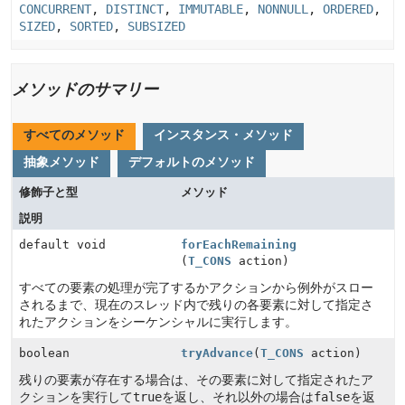
CONCURRENT
,
DISTINCT
,
IMMUTABLE
,
NONNULL
,
ORDERED
,
SIZED
,
SORTED
,
SUBSIZED
メソッドのサマリー
すべてのメソッド
インスタンス・メソッド
抽象メソッド
デフォルトのメソッド
修飾子と型
メソッド
説明
default void
forEachRemaining
(
T_CONS
action)
すべての要素の処理が完了するかアクションから例外がスロー
されるまで、現在のスレッド内で残りの各要素に対して指定さ
れたアクションをシーケンシャルに実行します。
boolean
tryAdvance
(
T_CONS
action)
残りの要素が存在する場合は、その要素に対して指定されたア
クションを実行して
true
を返し、それ以外の場合は
false
を返