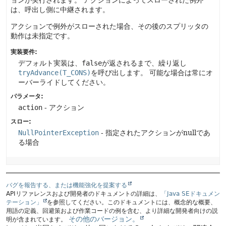
ョンが実行されます。
アクションによってスローされた例外
は、呼出し側に中継されます。
アクションで例外がスローされた場合、その後のスプリッタの
動作は未指定です。
実装要件:
デフォルト実装は、
false
が返されるまで、繰り返し
tryAdvance(T_CONS)
を呼び出します。
可能な場合は常にオ
ーバーライドしてください。
パラメータ:
action
- アクション
スロー:
NullPointerException
- 指定されたアクションがnullであ
る場合
バグを報告する、または機能強化を提案する
APIリファレンスおよび開発者のドキュメントの詳細は、
「Java SEドキュメン
テーション」
を参照してください。このドキュメントには、概念的な概要、
用語の定義、回避策および作業コードの例を含む、より詳細な開発者向けの説
その他のバージョン。
明が含まれています。