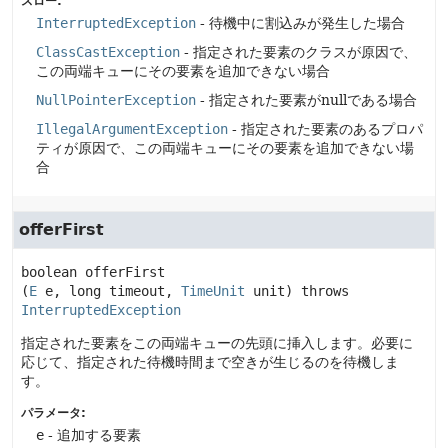
スロー:
InterruptedException
- 待機中に割込みが発生した場合
ClassCastException
- 指定された要素のクラスが原因で、
この両端キューにその要素を追加できない場合
NullPointerException
- 指定された要素がnullである場合
IllegalArgumentException
- 指定された要素のあるプロパ
ティが原因で、この両端キューにその要素を追加できない場
合
offerFirst
boolean
offerFirst
(
E
 e, long timeout, 
TimeUnit
 unit)
 throws 
InterruptedException
指定された要素をこの両端キューの先頭に挿入します。必要に
応じて、指定された待機時間まで空きが生じるのを待機しま
す。
パラメータ:
e
- 追加する要素