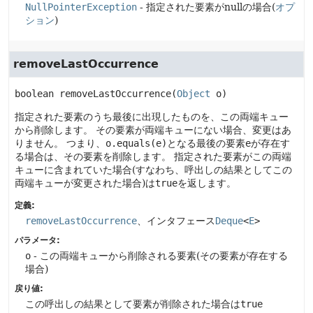
NullPointerException
- 指定された要素がnullの場合(
オプ
ション
)
removeLastOccurrence
boolean
removeLastOccurrence
(
Object
 o)
指定された要素のうち最後に出現したものを、この両端キュー
から削除します。
その要素が両端キューにない場合、変更はあ
りません。
つまり、
o.equals(e)
となる最後の要素
e
が存在す
る場合は、その要素を削除します。
指定された要素がこの両端
キューに含まれていた場合(すなわち、呼出しの結果としてこの
両端キューが変更された場合)は
true
を返します。
定義:
removeLastOccurrence
、インタフェース
Deque
<
E
>
パラメータ:
o
- この両端キューから削除される要素(その要素が存在する
場合)
戻り値:
この呼出しの結果として要素が削除された場合は
true