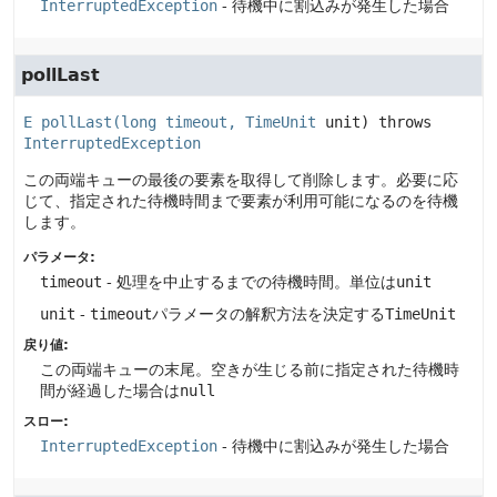
InterruptedException
- 待機中に割込みが発生した場合
pollLast
E 
pollLast
(long timeout, 
TimeUnit
 unit)
 throws 
InterruptedException
この両端キューの最後の要素を取得して削除します。必要に応
じて、指定された待機時間まで要素が利用可能になるのを待機
します。
パラメータ:
timeout
- 処理を中止するまでの待機時間。単位は
unit
unit
-
timeout
パラメータの解釈方法を決定する
TimeUnit
戻り値:
この両端キューの末尾。空きが生じる前に指定された待機時
間が経過した場合は
null
スロー:
InterruptedException
- 待機中に割込みが発生した場合