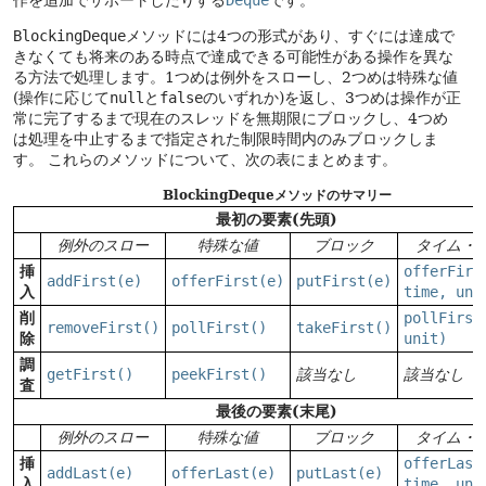
作を追加でサポートしたりする
Deque
です。
BlockingDeque
メソッドには4つの形式があり、すぐには達成で
きなくても将来のある時点で達成できる可能性がある操作を異な
る方法で処理します。1つめは例外をスローし、2つめは特殊な値
(操作に応じて
null
と
false
のいずれか)を返し、3つめは操作が正
常に完了するまで現在のスレッドを無期限にブロックし、4つめ
は処理を中止するまで指定された制限時間内のみブロックしま
す。
これらのメソッドについて、次の表にまとめます。
BlockingDequeメソッドのサマリー
最初の要素(先頭)
例外のスロー
特殊な値
ブロック
タイム・
挿
offerFirs
addFirst(e)
offerFirst(e)
putFirst(e)
入
time, uni
削
pollFirst
removeFirst()
pollFirst()
takeFirst()
除
unit)
調
getFirst()
peekFirst()
該当なし
該当なし
査
最後の要素(末尾)
例外のスロー
特殊な値
ブロック
タイム・
挿
offerLast
addLast(e)
offerLast(e)
putLast(e)
入
time, uni