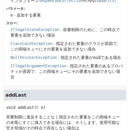
インタフェース
SequencedCollection
<
E
>
内の
addFirst
パラメータ:
e
- 追加する要素
スロー:
IllegalStateException
- 容量制限のために、この時点で
要素を追加できない場合
ClassCastException
- 指定された要素のクラスが原因で、
この両端キューにその要素を追加できない場合
NullPointerException
- 指定された要素がnullである場合
IllegalArgumentException
- 指定された要素のあるプロパ
ティが原因で、この両端キューにその要素を追加できない場
合
addLast
void
addLast
(
E
 e)
容量制限に違反することなく指定された要素をこの両端キュー
の末尾にすぐに挿入できる場合には、そうします。使用可能な
空き領域がその時点で存在しない場合は