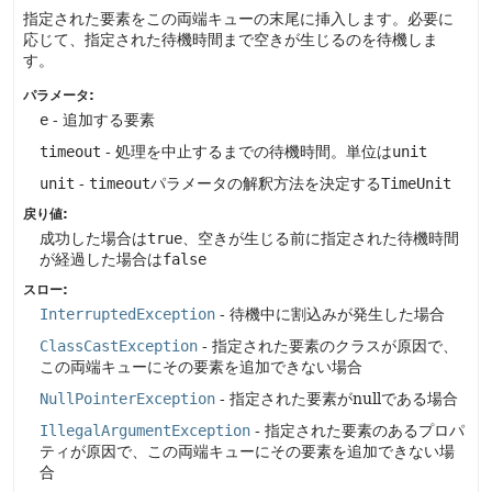
指定された要素をこの両端キューの末尾に挿入します。必要に
応じて、指定された待機時間まで空きが生じるのを待機しま
す。
パラメータ:
e
- 追加する要素
timeout
- 処理を中止するまでの待機時間。単位は
unit
unit
-
timeout
パラメータの解釈方法を決定する
TimeUnit
戻り値:
成功した場合は
true
、空きが生じる前に指定された待機時間
が経過した場合は
false
スロー:
InterruptedException
- 待機中に割込みが発生した場合
ClassCastException
- 指定された要素のクラスが原因で、
この両端キューにその要素を追加できない場合
NullPointerException
- 指定された要素がnullである場合
IllegalArgumentException
- 指定された要素のあるプロパ
ティが原因で、この両端キューにその要素を追加できない場
合