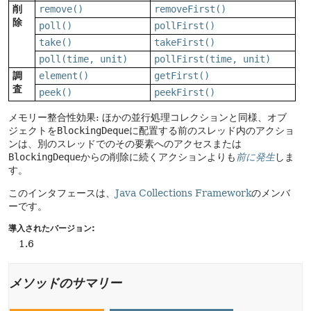
削
remove()
removeFirst()
除
poll()
pollFirst()
take()
takeFirst()
poll(time, unit)
pollFirst(time, unit)
調
element()
getFirst()
査
peek()
peekFirst()
メモリー整合性効果: ほかの並行処理コレクションと同様、オブ
ジェクトを
BlockingDeque
に配置する前のスレッド内のアクショ
ンは、別のスレッドでのその要素へのアクセスまたは
BlockingDeque
からの削除に続くアクションよりも
前に発生
しま
す。
このインタフェースは、
Java Collections Framework
のメンバ
ーです。
導入されたバージョン:
1.6
メソッドのサマリー