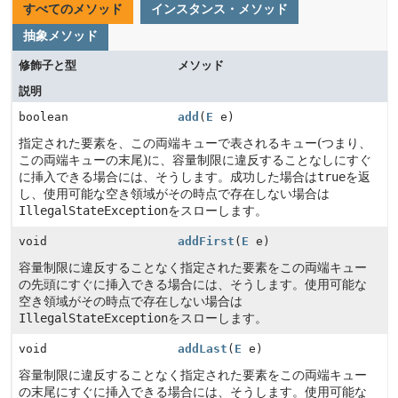
すべてのメソッド
インスタンス・メソッド
抽象メソッド
修飾子と型
メソッド
説明
boolean
add
(
E
e)
指定された要素を、この両端キューで表されるキュー(つまり、
この両端キューの末尾)に、容量制限に違反することなしにすぐ
に挿入できる場合には、そうします。成功した場合は
true
を返
し、使用可能な空き領域がその時点で存在しない場合は
IllegalStateException
をスローします。
void
addFirst
(
E
e)
容量制限に違反することなく指定された要素をこの両端キュー
の先頭にすぐに挿入できる場合には、そうします。使用可能な
空き領域がその時点で存在しない場合は
IllegalStateException
をスローします。
void
addLast
(
E
e)
容量制限に違反することなく指定された要素をこの両端キュー
の末尾にすぐに挿入できる場合には、そうします。使用可能な