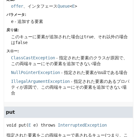
offer
、インタフェース
Queue
<
E
>
パラメータ:
e
- 追加する要素
戻り値:
このキューに要素が追加された場合は
true
、それ以外の場合
は
false
スロー:
ClassCastException
- 指定された要素のクラスが原因で、
この両端キューにその要素を追加できない場合
NullPointerException
- 指定された要素がnullである場合
IllegalArgumentException
- 指定された要素のあるプロパ
ティが原因で、この両端キューにその要素を追加できない場
合
put
void
put
(
E
 e)
 throws 
InterruptedException
指定された要素をこの両端キューで表されるキュー(つまり、こ