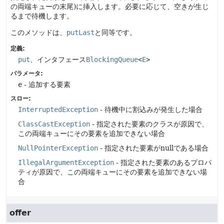
の両端キューの末尾)に挿入します。必要に応じて、空きが生じ
るまで待機します。
このメソッドは、
putLast
と同等です。
定義:
put
、インタフェース
BlockingQueue
<
E
>
パラメータ:
e
- 追加する要素
スロー:
InterruptedException
- 待機中に割込みが発生した場合
ClassCastException
- 指定された要素のクラスが原因で、
この両端キューにその要素を追加できない場合
NullPointerException
- 指定された要素がnullである場合
IllegalArgumentException
- 指定された要素のあるプロパ
ティが原因で、この両端キューにその要素を追加できない場
合
offer