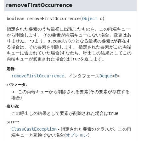
removeFirstOccurrence
boolean
removeFirstOccurrence
(
Object
 o)
指定された要素のうち最初に出現したものを、この両端キュー
から削除します。
その要素が両端キューにない場合、変更はあ
りません。
つまり、
o.equals(e)
となる最初の要素
e
が存在す
る場合は、その要素を削除します。
指定された要素がこの両端
キューに含まれていた場合(すなわち、呼出しの結果としてこの
両端キューが変更された場合)は
true
を返します。
定義:
removeFirstOccurrence
、インタフェース
Deque
<
E
>
パラメータ:
o
- この両端キューから削除される要素(その要素が存在する
場合)
戻り値:
この呼出しの結果として要素が削除された場合は
true
スロー:
ClassCastException
- 指定された要素のクラスが、この両
端キューと互換でない場合(
オプション
)