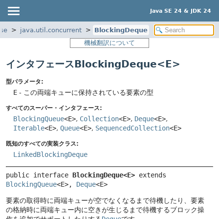
Java SE 24 & JDK 24
ase
java.util.concurrent
BlockingDeque
機械翻訳について
インタフェースBlockingDeque<E>
型パラメータ:
E
- この両端キューに保持されている要素の型
すべてのスーパー・インタフェース:
BlockingQueue
<E>
,
Collection
<E>
,
Deque
<E>
,
Iterable
<E>
,
Queue
<E>
,
SequencedCollection
<E>
既知のすべての実装クラス:
LinkedBlockingDeque
public interface 
BlockingDeque<E>
 extends 
BlockingQueue
<E>, 
Deque
<E>
要素の取得時に両端キューが空でなくなるまで待機したり、要素
の格納時に両端キュー内に空きが生じるまで待機するブロック操