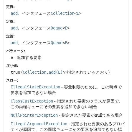
定義:
add
、インタフェース
Collection
<
E
>
定義:
add
、インタフェース
Deque
<
E
>
定義:
add
、インタフェース
Queue
<
E
>
パラメータ:
e
- 追加する要素
戻り値:
true
(
Collection.add(E)
で指定されているとおり)
スロー:
IllegalStateException
- 容量制限のために、この時点で
要素を追加できない場合
ClassCastException
- 指定された要素のクラスが原因で、
この両端キューにその要素を追加できない場合
NullPointerException
- 指定された要素がnullである場合
IllegalArgumentException
- 指定された要素のあるプロパ
ティが原因で、この両端キューにその要素を追加できない場