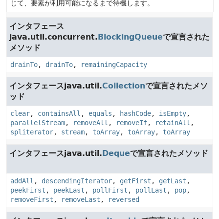
じて、要素が利用可能になるまで待機します。
インタフェース
java.util.concurrent.
BlockingQueue
で宣言された
メソッド
drainTo
,
drainTo
,
remainingCapacity
インタフェースjava.util.
Collection
で宣言されたメソ
ッド
clear
,
containsAll
,
equals
,
hashCode
,
isEmpty
,
parallelStream
,
removeAll
,
removeIf
,
retainAll
,
spliterator
,
stream
,
toArray
,
toArray
,
toArray
インタフェースjava.util.
Deque
で宣言されたメソッド
addAll
,
descendingIterator
,
getFirst
,
getLast
,
peekFirst
,
peekLast
,
pollFirst
,
pollLast
,
pop
,
removeFirst
,
removeLast
,
reversed