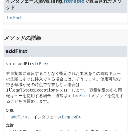
インタフェースjava.lang.
Iterable
で宣言されたメソ
ッド
forEach
メソッドの詳細
addFirst
void
addFirst
(
E
 e)
容量制限に違反することなく指定された要素をこの両端キュー
の先頭にすぐに挿入できる場合には、そうします。使用可能な
空き領域がその時点で存在しない場合は
IllegalStateException
をスローします。
容量制限のある両
端キューを使用する場合、通常は
offerFirst
メソッドを使用す
ることをお薦めします。
定義:
addFirst
、インタフェース
Deque
<
E
>
定義: