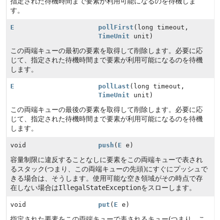
指定された待機時間まで要素が利用可能になるのを待機しま
す。
E
pollFirst
(long timeout,
TimeUnit
unit)
この両端キューの最初の要素を取得して削除します。必要に応
じて、指定された待機時間まで要素が利用可能になるのを待機
します。
E
pollLast
(long timeout,
TimeUnit
unit)
この両端キューの最後の要素を取得して削除します。必要に応
じて、指定された待機時間まで要素が利用可能になるのを待機
します。
void
push
(
E
e)
容量制限に違反することなしに要素をこの両端キューで表され
るスタック(つまり、この両端キューの先頭)にすぐにプッシュで
きる場合は、そうします。使用可能な空き領域がその時点で存
在しない場合は
IllegalStateException
をスローします。
void
put
(
E
e)
指定された要素をこの両端キューで表されるキュー(つまり、こ