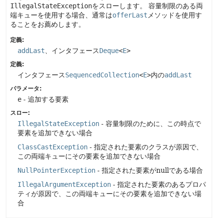
IllegalStateException
をスローします。
容量制限のある両
端キューを使用する場合、通常は
offerLast
メソッドを使用す
ることをお薦めします。
定義:
addLast
、インタフェース
Deque
<
E
>
定義:
インタフェース
SequencedCollection
<
E
>
内の
addLast
パラメータ:
e
- 追加する要素
スロー:
IllegalStateException
- 容量制限のために、この時点で
要素を追加できない場合
ClassCastException
- 指定された要素のクラスが原因で、
この両端キューにその要素を追加できない場合
NullPointerException
- 指定された要素がnullである場合
IllegalArgumentException
- 指定された要素のあるプロパ
ティが原因で、この両端キューにその要素を追加できない場
合