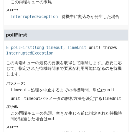
この両端キューの末尾
スロー:
InterruptedException
- 待機中に割込みが発生した場合
pollFirst
E 
pollFirst
(long timeout, 
TimeUnit
 unit)
 throws 
InterruptedException
この両端キューの最初の要素を取得して削除します。必要に応
じて、指定された待機時間まで要素が利用可能になるのを待機
します。
パラメータ:
timeout
- 処理を中止するまでの待機時間。単位は
unit
unit
-
timeout
パラメータの解釈方法を決定する
TimeUnit
戻り値:
この両端キューの先頭。空きが生じる前に指定された待機時
間が経過した場合は
null
スロー: