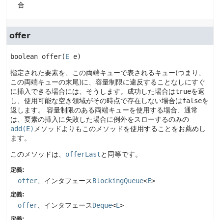
合
offer
boolean
offer
(
E
 e)
指定された要素を、この両端キューで表されるキュー(つまり、
この両端キューの末尾)に、容量制限に違反することなしにすぐ
に挿入できる場合には、そうします。成功した場合は
true
を返
し、使用可能な空き領域がその時点で存在しない場合は
false
を
返します。
容量制限のある両端キューを使用する場合、通常
は、要素の挿入に失敗した場合に例外をスローするのみの
add(E)
メソッドよりもこのメソッドを使用することをお薦めし
ます。
このメソッドは、
offerLast
と同等です。
定義:
offer
、インタフェース
BlockingQueue
<
E
>
定義:
offer
、インタフェース
Deque
<
E
>
定義: