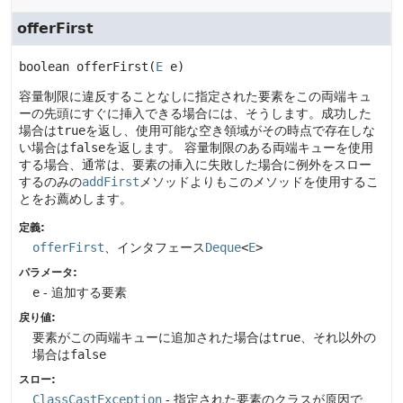
offerFirst
boolean
offerFirst
(
E
 e)
容量制限に違反することなしに指定された要素をこの両端キュ
ーの先頭にすぐに挿入できる場合には、そうします。成功した
場合は
true
を返し、使用可能な空き領域がその時点で存在しな
い場合は
false
を返します。
容量制限のある両端キューを使用
する場合、通常は、要素の挿入に失敗した場合に例外をスロー
するのみの
addFirst
メソッドよりもこのメソッドを使用するこ
とをお薦めします。
定義:
offerFirst
、インタフェース
Deque
<
E
>
パラメータ:
e
- 追加する要素
戻り値:
要素がこの両端キューに追加された場合は
true
、それ以外の
場合は
false
スロー:
ClassCastException
- 指定された要素のクラスが原因で、