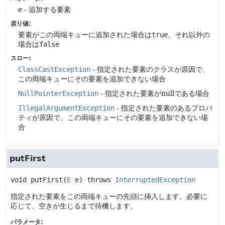
e
- 追加する要素
戻り値:
要素がこの両端キューに追加された場合は
true
、それ以外の
場合は
false
スロー:
ClassCastException
- 指定された要素のクラスが原因で、
この両端キューにその要素を追加できない場合
NullPointerException
- 指定された要素がnullである場合
IllegalArgumentException
- 指定された要素のあるプロパ
ティが原因で、この両端キューにその要素を追加できない場
合
putFirst
void
putFirst
(
E
 e)
 throws 
InterruptedException
指定された要素をこの両端キューの先頭に挿入します。必要に
応じて、空きが生じるまで待機します。
パラメータ: