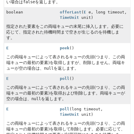
い場合は
false
を返します。
boolean
offerLast
(
E
e, long timeout,
TimeUnit
unit)
指定された要素をこの両端キューの末尾に挿入します。必要に
応じて、指定された待機時間まで空きが生じるのを待機しま
す。
E
peek
()
この両端キューによって表されるキューの先頭(つまり、この両
端キューの最初の要素)を取得しますが、削除しません。両端キ
ューが空の場合は、
null
を返します。
E
poll
()
この両端キューによって表されるキューの先頭(つまり、この両
端キューの最初の要素)を取得および削除します。両端キューが
空の場合は、
null
を返します。
E
poll
(long timeout,
TimeUnit
unit)
この両端キューによって表されるキューの先頭(つまり、この両
端キューの最初の要素)を取得して削除します。必要に応じて、