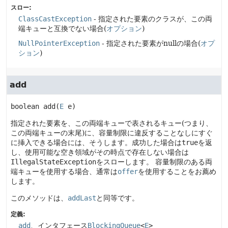
スロー:
ClassCastException
- 指定された要素のクラスが、この両
端キューと互換でない場合(
オプション
)
NullPointerException
- 指定された要素がnullの場合(
オプ
ション
)
add
boolean
add
(
E
 e)
指定された要素を、この両端キューで表されるキュー(つまり、
この両端キューの末尾)に、容量制限に違反することなしにすぐ
に挿入できる場合には、そうします。成功した場合は
true
を返
し、使用可能な空き領域がその時点で存在しない場合は
IllegalStateException
をスローします。
容量制限のある両
端キューを使用する場合、通常は
offer
を使用することをお薦め
します。
このメソッドは、
addLast
と同等です。
定義:
add
、インタフェース
BlockingQueue
<
E
>