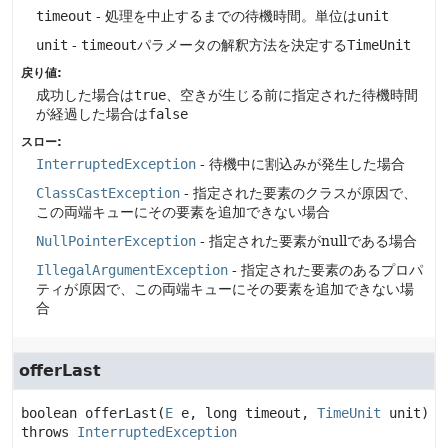
timeout
- 処理を中止するまでの待機時間。単位は
unit
unit
-
timeout
パラメータの解釈方法を決定する
TimeUnit
戻り値:
成功した場合は
true
、空きが生じる前に指定された待機時間
が経過した場合は
false
スロー:
InterruptedException
- 待機中に割込みが発生した場合
ClassCastException
- 指定された要素のクラスが原因で、
この両端キューにその要素を追加できない場合
NullPointerException
- 指定された要素がnullである場合
IllegalArgumentException
- 指定された要素のあるプロパ
ティが原因で、この両端キューにその要素を追加できない場
合
offerLast
boolean
offerLast
(
E
 e, long timeout, 
TimeUnit
 unit)
throws 
InterruptedException