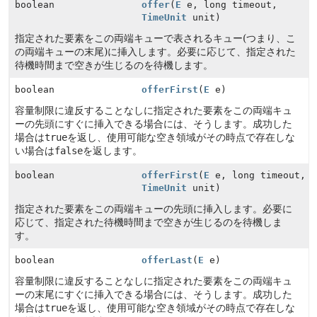
boolean
offer
(
E
e, long timeout,
TimeUnit
unit)
指定された要素をこの両端キューで表されるキュー(つまり、こ
の両端キューの末尾)に挿入します。必要に応じて、指定された
待機時間まで空きが生じるのを待機します。
boolean
offerFirst
(
E
e)
容量制限に違反することなしに指定された要素をこの両端キュ
ーの先頭にすぐに挿入できる場合には、そうします。成功した
場合は
true
を返し、使用可能な空き領域がその時点で存在しな
い場合は
false
を返します。
boolean
offerFirst
(
E
e, long timeout,
TimeUnit
unit)
指定された要素をこの両端キューの先頭に挿入します。必要に
応じて、指定された待機時間まで空きが生じるのを待機しま
す。
boolean
offerLast
(
E
e)
容量制限に違反することなしに指定された要素をこの両端キュ
ーの末尾にすぐに挿入できる場合には、そうします。成功した
場合は
true
を返し、使用可能な空き領域がその時点で存在しな