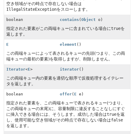
空き領域がその時点で存在しない場合は
IllegalStateException
をスローします。
boolean
contains
(
Object
o)
指定された要素がこの両端キューに含まれている場合に
true
を
返します。
E
element
()
この両端キューによって表されるキューの先頭(つまり、この両
端キューの最初の要素)を取得しますが、削除しません。
Iterator
<
E
>
iterator
()
この両端キュー内の要素を適切な順序で反復処理するイテレー
タを返します。
boolean
offer
(
E
e)
指定された要素を、この両端キューで表されるキュー(つまり、
この両端キューの末尾)に、容量制限に違反することなしにすぐ
に挿入できる場合には、そうします。成功した場合は
true
を返
し、使用可能な空き領域がその時点で存在しない場合は
false
を返します。