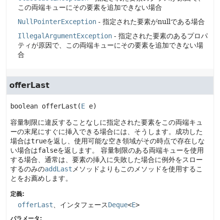
この両端キューにその要素を追加できない場合
NullPointerException
- 指定された要素がnullである場合
IllegalArgumentException
- 指定された要素のあるプロパ
ティが原因で、この両端キューにその要素を追加できない場
合
offerLast
boolean
offerLast
(
E
 e)
容量制限に違反することなしに指定された要素をこの両端キュ
ーの末尾にすぐに挿入できる場合には、そうします。成功した
場合は
true
を返し、使用可能な空き領域がその時点で存在しな
い場合は
false
を返します。
容量制限のある両端キューを使用
する場合、通常は、要素の挿入に失敗した場合に例外をスロー
するのみの
addLast
メソッドよりもこのメソッドを使用するこ
とをお薦めします。
定義:
offerLast
、インタフェース
Deque
<
E
>
パラメータ: