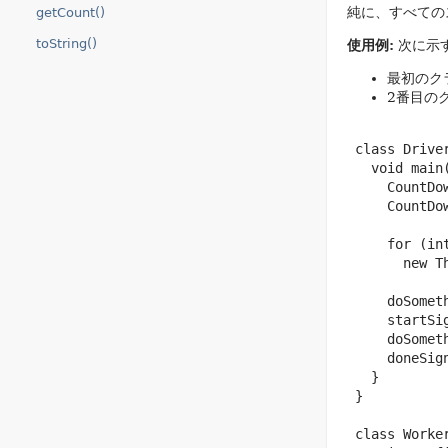
純に、すべての
getCount()
toString()
使用例:
次に示
最初のク
2番目の
 class Driver
   void main
     CountDo
     CountDo
     for (in
       new T
     doSomet
     startSi
     doSometh
     doneSig
   }

 }

 class Worker