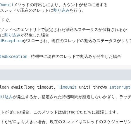
Down()
メソッドの呼出しにより、カウントがゼロに達する
スレッドが現在のスレッドに
割り込み
を行う。
ッドで、
ソッドへのエントリ上で設定された割込みステータスが保持されるか、
に
割り込み
が発生した場合
dException
がスローされ、現在のスレッドの割込みステータスがクリ
tedException
- 待機中に現在のスレッドで割込みが発生した場合
lean
await
(long timeout, 
TimeUnit
 unit)
 throws 
Interrupt
割り込み
が発生するか、指定された待機時間が経過しないかぎり、ラッ
ントがゼロの場合、このメソッドは値
true
でただちに復帰します。
ントがゼロより大きい場合、現在のスレッドはスレッドのスケジューリン