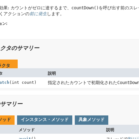
効果: カウントがゼロに達するまで、
countDown()
を呼び出す前のスレ
くアクションの
前に発生
します。
ョン:
クタのサマリー
ラクタ
タ
説明
atch
(int count)
指定されたカウントで初期化された
CountDow
サマリー
ソッド
インスタンス・メソッド
具象メソッド
メソッド
説明
await
()