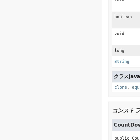
boolean
void
long
String
クラスjava.
clone
,
equ
コンストラ
CountDo
public
Cou