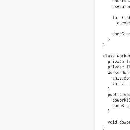
     CountDo
     Executor
     for (in
       e.exe
     doneSig
   }

 }

 class Worke
   private f
   private fi
   WorkerRun
     this.don
     this.i =
   }

   public voi
     doWork()
     doneSign
   }

   void doWor
 }