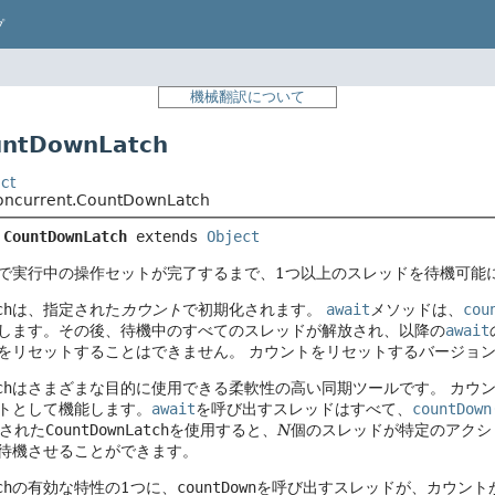
プ
機械翻訳について
ntDownLatch
ct
.concurrent.CountDownLatch
 
CountDownLatch
extends 
Object
で実行中の操作セットが完了するまで、1つ以上のスレッドを待機可能
ch
は、指定された
カウント
で初期化されます。
await
メソッドは、
cou
します。その後、待機中のすべてのスレッドが解放され、以降の
await
をリセットすることはできません。
カウントをリセットするバージョ
ch
はさまざまな目的に使用できる柔軟性の高い同期ツールです。
カウン
トとして機能します。
await
を呼び出すスレッドはすべて、
countDown
された
CountDownLatch
を使用すると、
N
個のスレッドが特定のアクシ
待機させることができます。
ch
の有効な特性の1つに、
countDown
を呼び出すスレッドが、カウント