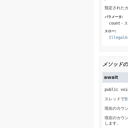
指定された
パラメータ:
count
- 
スロー:
IllegalA
メソッドの
await
public
voi
スレッドで
現在のカウ
現在のカウ
します。