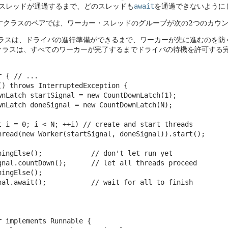
スレッドが通過するまで、どのスレッドも
await
を通過できないように
すクラスのペアでは、ワーカー・スレッドのグループが次の2つのカウ
ラスは、ドライバの進行準備ができるまで、ワーカーが先に進むのを防
クラスは、すべてのワーカーが完了するまでドライバの待機を許可する
 { // ...

() throws InterruptedException {

wnLatch startSignal = new CountDownLatch(1);

wnLatch doneSignal = new CountDownLatch(N);

t i = 0; i < N; ++i) // create and start threads

hread(new Worker(startSignal, doneSignal)).start();

hingElse();            // don't let run yet

gnal.countDown();      // let all threads proceed

ingElse();

nal.await();           // wait for all to finish

 implements Runnable {
