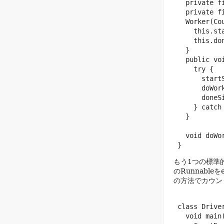
   private f
   private f
   Worker(Co
     this.sta
     this.don
   }

   public voi
     try {

       startS
       doWork
       doneSi
     } catch
   }

   void doWor
 }
もう1つの標準
のRunnable
の方法でカウン
 class Driver
   void main