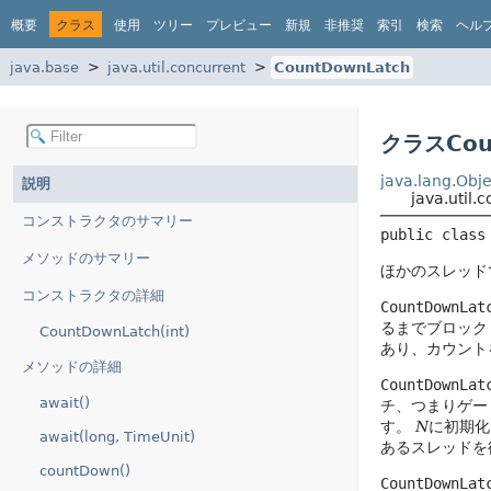
概要
クラス
使用
ツリー
プレビュー
新規
非推奨
索引
検索
ヘル
java.base
java.util.concurrent
CountDownLatch
クラスCou
java.lang.Obje
説明
java.util
コンストラクタのサマリー
public class
メソッドのサマリー
ほかのスレッド
コンストラクタの詳細
CountDownLat
るまでブロック
CountDownLatch(int)
あり、カウント
メソッドの詳細
CountDownLat
await()
チ、つまりゲー
す。
N
に初期化
await(long, TimeUnit)
あるスレッドを
countDown()
CountDownLat