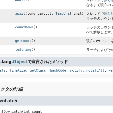
スレッドで
割り
なるまで現在の
await
(long timeout,
TimeUnit
unit)
スレッドで
割り
ラッチのカウン
countDown
()
ラッチのカウン
べて解放します
getCount
()
現在のカウント
toString
()
ラッチおよびそ
lang.
Object
で宣言されたメソッド
als
,
finalize
,
getClass
,
hashCode
,
notify
,
notifyAll
,
wa
クタの詳細
wnLatch
ntDownLatch
(int count)