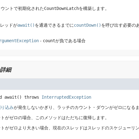
カウントで初期化された
CountDownLatch
を構築します。
スレッドが
await()
を通過できるまでに
countDown()
を呼び出す必要の
rgumentException
-
count
が負である場合
詳細
d
await
() throws 
InterruptedException
割り込み
が発生しないかぎり、ラッチのカウント・ダウンがゼロになる
ントがゼロの場合、このメソッドはただちに復帰します。
ントがゼロより大きい場合、現在のスレッドはスレッドのスケジューリン