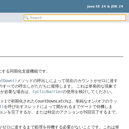
Java SE 24 & JDK 24
にする同期化支援機能です。
ntDown()
メソッドの呼出しによって現在のカウントがゼロに達す
のすべての呼出しがただちに復帰します。
これは単発的な現象で
ンが必要な場合は、
CyclicBarrier
の使用を検討してください。
ト1で初期化された
CountDownLatch
は、単純なオン/オフのラッ
()
を呼び出すスレッドによって開かれるまでゲートで待機しま
ョンを完了するか、または特定のアクションがN回完了するまで、
がゼロに達するまで処理を待機する必要がないことです。これは単