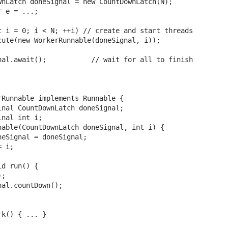
wnLatch doneSignal = new CountDownLatch(N);

 e = ...;

t i = 0; i < N; ++i) // create and start threads

cute(new WorkerRunnable(doneSignal, i));

nal.await();           // wait for all to finish

rRunnable implements Runnable {

inal CountDownLatch doneSignal;

nal int i;

nable(CountDownLatch doneSignal, int i) {

eSignal = doneSignal;

 i;

d run() {

;

al.countDown();

k() { ... }
