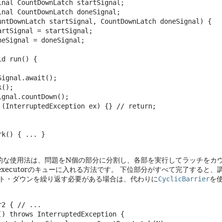
inal CountDownLatch startSignal;

inal CountDownLatch doneSignal;

untDownLatch startSignal, CountDownLatch doneSignal) {

rtSignal = startSignal;

eSignal = doneSignal;

d run() {

ignal.await();

();

gnal.countDown();

 (InterruptedException ex) {} // return;

k() { ... }

的な使用法は、問題をN個の部分に分割し、各部を実行してラッチをカウン
をexecutorのキューに入れる方法です。
下位部分がすべて完了すると、調
ト・ダウンを繰り返す必要がある場合は、代わりに
CyclicBarrier
を
2 { // ...

() throws InterruptedException {
