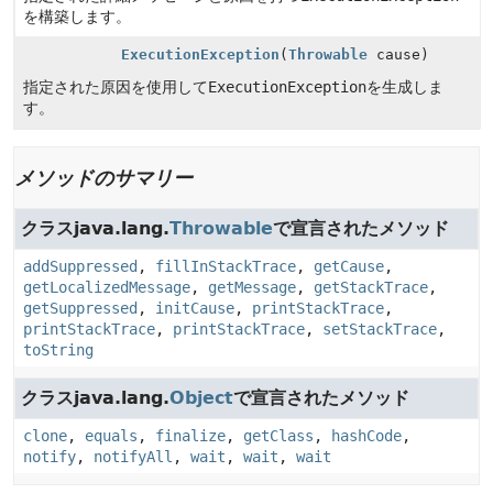
を構築します。
ExecutionException
(
Throwable
cause)
指定された原因を使用して
ExecutionException
を生成しま
す。
メソッドのサマリー
クラスjava.lang.
Throwable
で宣言されたメソッド
addSuppressed
,
fillInStackTrace
,
getCause
,
getLocalizedMessage
,
getMessage
,
getStackTrace
,
getSuppressed
,
initCause
,
printStackTrace
,
printStackTrace
,
printStackTrace
,
setStackTrace
,
toString
クラスjava.lang.
Object
で宣言されたメソッド
clone
,
equals
,
finalize
,
getClass
,
hashCode
,
notify
,
notifyAll
,
wait
,
wait
,
wait