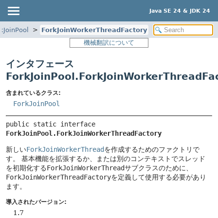
Java SE 24 & JDK 24
kJoinPool
ForkJoinWorkerThreadFactory
機械翻訳について
インタフェース
ForkJoinPool.ForkJoinWorkerThreadFa
含まれているクラス:
ForkJoinPool
public static interface 
ForkJoinPool.ForkJoinWorkerThreadFactory
新しい
ForkJoinWorkerThread
を作成するためのファクトリで
す。
基本機能を拡張するか、または別のコンテキストでスレッド
を初期化する
ForkJoinWorkerThread
サブクラスのために、
ForkJoinWorkerThreadFactory
を定義して使用する必要があり
ます。
導入されたバージョン:
1.7