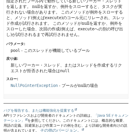
指定されたプール内で動作している新しいワーカー・スレッド
を返します。
nullを返すか、例外をスローすると、タスクが実
行されない場合があります。
このメソッドが例外をスローする
と、メソッド(例えば
execute
)のコール元にリレーされ、スレッ
ド作成が試行されます。
このメソッドがnullを返すか、例外を
スローした場合、次回の作成(例えば、
execute
への別の呼び出
し)が試行されるまで再試行されません。
パラメータ:
pool
- このスレッドが機能しているプール
戻り値:
新しいワーカー・スレッド、またはスレッドを作成するリク
エストが拒否された場合は
null
スロー:
NullPointerException
- プールがnullの場合
バグを報告する、または機能強化を提案する
APIリファレンスおよび開発者のドキュメントの詳細は、
「Java SEドキュメン
テーション」
を参照してください。このドキュメントには、概念的な概要、
用語の定義、回避策および作業コードの例を含む、より詳細な開発者向けの説
その他のバージョン。
明が含まれています。