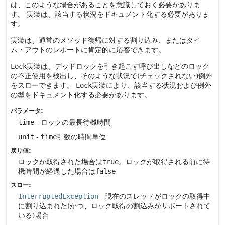
は、このような場合があることを意識しておく必要がありま
す。
実装は、該当する状況をドキュメント化する必要がありま
す。
実装は、通常のメソッド復帰に対する割り込み、またはタイ
ム・アウトのレポートに肯定的に応答できます。
Lock
実装は、デッドロックを引き起こす呼び出しなどのロック
の不正使用を検出し、そのような状況で(チェックされない)例外
をスローできます。
Lock
実装により、該当する状況および例外
の型をドキュメント化する必要があります。
パラメータ:
time
- ロックの最長待機時間
unit
-
time
引数の時間単位
戻り値:
ロックが取得された場合は
true
。ロックが取得される前に待
機時間が経過した場合は
false
スロー:
InterruptedException
- 現在のスレッドがロックの取得中
に割り込まれた(かつ、ロック取得の割込みがサポートされて
いる)場合