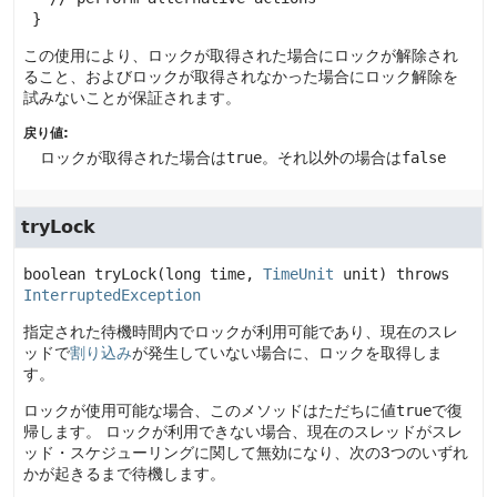
 }
この使用により、ロックが取得された場合にロックが解除され
ること、およびロックが取得されなかった場合にロック解除を
試みないことが保証されます。
戻り値:
ロックが取得された場合は
true
。それ以外の場合は
false
tryLock
boolean
tryLock
(long time, 
TimeUnit
 unit)
 throws 
InterruptedException
指定された待機時間内でロックが利用可能であり、現在のスレ
ッドで
割り込み
が発生していない場合に、ロックを取得しま
す。
ロックが使用可能な場合、このメソッドはただちに値
true
で復
帰します。
ロックが利用できない場合、現在のスレッドがスレ
ッド・スケジューリングに関して無効になり、次の3つのいずれ
かが起きるまで待機します。