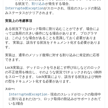
る状況で、
割り込み
が発生する場合、
InterruptedException
がスローされ、現在のスレッドの割込
みステータスがクリアされます。
実装上の考慮事項
ある状況下ではロック取得に割り込むことができず、場合によ
っては負荷の大きい操作になる場合があります。
プログラマ
は、このような場合があることを意識しておく必要がありま
す。
実装は、該当する状況をドキュメント化する必要がありま
す。
実装は、通常のメソッド復帰に対する割り込みに肯定的に応答
できます。
Lock
実装は、デッドロックを引き起こす呼び出しなどのロック
の不正使用を検出し、そのような状況で(チェックされない)例外
をスローできます。
Lock
実装により、該当する状況および例外
の型をドキュメント化する必要があります。
スロー:
InterruptedException
- 現在のスレッドがロックの取得中
に割り込まれた(かつ、ロック取得の割込みがサポートされて
いる)場合