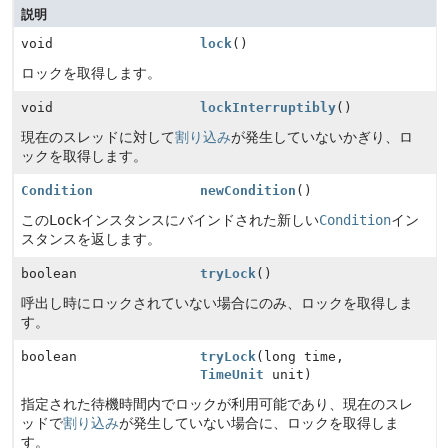
説明
void
lock
()
ロックを取得します。
void
lockInterruptibly
()
現在のスレッドに対して
割り込み
が発生していないかぎり、ロ
ックを取得します。
Condition
newCondition
()
この
Lock
インスタンスにバインドされた新しい
Condition
イン
スタンスを返します。
boolean
tryLock
()
呼出し時にロックされていない場合にのみ、ロックを取得しま
す。
boolean
tryLock
(long time,
TimeUnit
unit)
指定された待機時間内でロックが利用可能であり、現在のスレ
ッドで
割り込み
が発生していない場合に、ロックを取得しま
す。