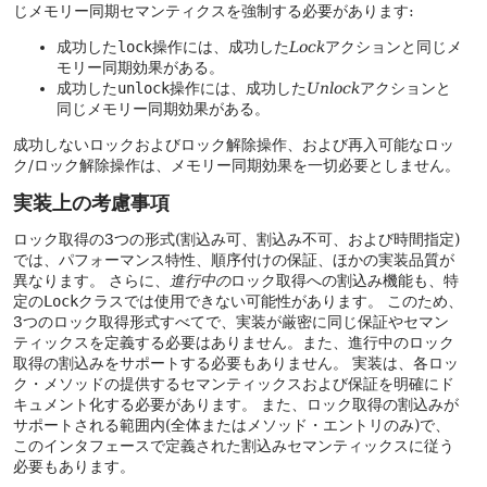
じメモリー同期セマンティクスを強制する必要があります:
成功した
lock
操作には、成功した
Lock
アクションと同じメ
モリー同期効果がある。
成功した
unlock
操作には、成功した
Unlock
アクションと
同じメモリー同期効果がある。
成功しないロックおよびロック解除操作、および再入可能なロッ
ク/ロック解除操作は、メモリー同期効果を一切必要としません。
実装上の考慮事項
ロック取得の3つの形式(割込み可、割込み不可、および時間指定)
では、パフォーマンス特性、順序付けの保証、ほかの実装品質が
異なります。
さらに、
進行中の
ロック取得への割込み機能も、特
定の
Lock
クラスでは使用できない可能性があります。
このため、
3つのロック取得形式すべてで、実装が厳密に同じ保証やセマン
ティックスを定義する必要はありません。また、進行中のロック
取得の割込みをサポートする必要もありません。
実装は、各ロッ
ク・メソッドの提供するセマンティックスおよび保証を明確にド
キュメント化する必要があります。
また、ロック取得の割込みが
サポートされる範囲内(全体またはメソッド・エントリのみ)で、
このインタフェースで定義された割込みセマンティックスに従う
必要もあります。