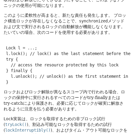
ニックの使用が可能になります。
このように柔軟性が高まると、新たな責任も発生します。
ブロッ
ク構造ロックが存在しなくなることで、
synchronized
メソッド
および文で実行されるロックの自動解放が機能しなくなります。
たいていの場合、次のコードを使用する必要があります。
 Lock l = ...;

 l.lock(); // lock() as the last statement before the t
 try {

   // access the resource protected by this lock

 } finally {

   l.unlock(); // unlock() as the first statement in th
 }
ロックおよびロック解除が異なるスコープ内で行われる場合、ロ
ックの保持中に実行されるすべてのコードがtry-finallyまたは
try-catchにより保護され、必要に応じてロックが確実に解放さ
れるように注意を払う必要があります。
Lock
実装は、ロックを取得するための非ブロック試行
(
tryLock()
)、割込み可能なロックを取得するための試行
(
lockInterruptibly()
)、およびタイム・アウト可能なロックを