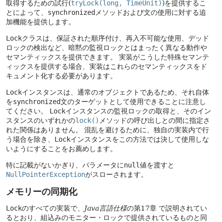
取得するための試行(
tryLock(long, TimeUnit)
)を提供するこ
とによって、
synchronized
メソッドおよび文の使用に対する追
加機能を提供します。
Lock
クラスは、保証された順序付け、再入不可能な使用、デッド
ロックの検出など、暗黙の監視ロックとはまったく異なる動作や
セマンティックスを提供できます。
実装がこうした特殊セマンテ
ィックスを提供する場合、実装はこれらのセマンティックスをド
キュメント化する必要があります。
Lock
インスタンスは、通常のオブジェクトであるため、それ自体
を
synchronized
文のターゲットとして使用できることに注意し
てください。
Lock
インスタンスの監視ロックの取得と、そのイン
スタンスのいずれかの
lock()
メソッドの呼び出しとの間に指定さ
れた関係はありません。
混乱を避けるために、独自の実装内で行
う場合を除き、
Lock
インスタンスをこの方法では決して使用しな
いようにすることをお薦めします。
特に記載がないかぎり、パラメータに
null
値を渡すと
NullPointerException
がスローされます。
メモリーの同期化
Lock
のすべての実装で、
Java言語仕様
の第17章 で説明されてい
るとおり、組込みのモニター・ロックで提供されているものと同