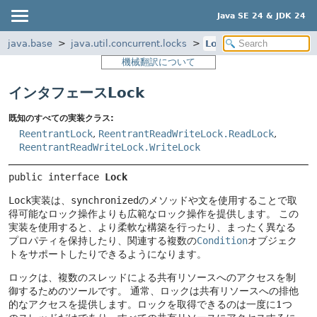
Java SE 24 & JDK 24
java.base
java.util.concurrent.locks
Lock
機械翻訳について
インタフェースLock
既知のすべての実装クラス:
ReentrantLock
,
ReentrantReadWriteLock.ReadLock
,
ReentrantReadWriteLock.WriteLock
public interface 
Lock
Lock
実装は、
synchronized
のメソッドや文を使用することで取
得可能なロック操作よりも広範なロック操作を提供します。
この
実装を使用すると、より柔軟な構築を行ったり、まったく異なる
プロパティを保持したり、関連する複数の
Condition
オブジェク
トをサポートしたりできるようになります。
ロックは、複数のスレッドによる共有リソースへのアクセスを制
御するためのツールです。
通常、ロックは共有リソースへの排他
的なアクセスを提供します。ロックを取得できるのは一度に1つ