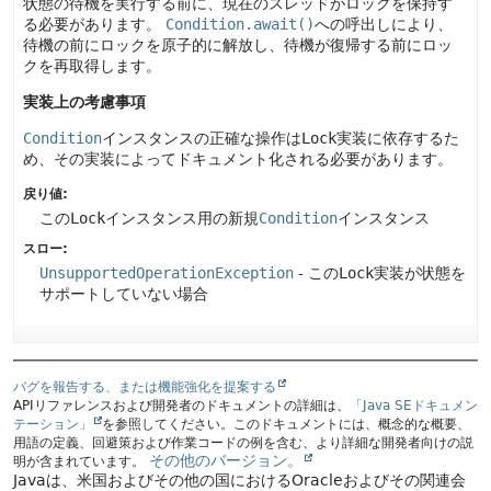
状態の待機を実行する前に、現在のスレッドがロックを保持す
る必要があります。
Condition.await()
への呼出しにより、
待機の前にロックを原子的に解放し、待機が復帰する前にロッ
クを再取得します。
実装上の考慮事項
Condition
インスタンスの正確な操作は
Lock
実装に依存するた
め、その実装によってドキュメント化される必要があります。
戻り値:
この
Lock
インスタンス用の新規
Condition
インスタンス
スロー:
UnsupportedOperationException
- この
Lock
実装が状態を
サポートしていない場合
バグを報告する、または機能強化を提案する
APIリファレンスおよび開発者のドキュメントの詳細は、
「Java SEドキュメン
テーション」
を参照してください。このドキュメントには、概念的な概要、
用語の定義、回避策および作業コードの例を含む、より詳細な開発者向けの説
その他のバージョン。
明が含まれています。
Javaは、米国およびその他の国におけるOracleおよびその関連会