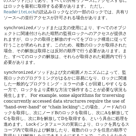
のスレッドだけであり、すべての共有リソースにアクセスするに
はロックを最初に取得する必要があります。
ただし、
ReadWriteLock
の読込みロックなどの一部のロックでは、共有リ
ソースへの並行アクセスが許可される場合があります。
synchronized
メソッドまたは文の使用により、すべてのオブジ
ェクトに関連付けられた暗黙の監視ロックへのアクセスが提供さ
れますが、ロックの取得と解放のすべてをブロック構造に従って
行うことが求められます。このため、複数のロックが取得された
場合、その解放は取得とは反対の順序で行う必要があります。ま
た、すべてのロックの解放は、それらが取得された範囲内で行う
必要があります。
synchronized
メソッドおよび文の範囲メカニズムによって、監
視ロックのプログラミングがはるかに容易になり、ロックに関連
した一般的なプログラミング・エラーの多くが回避しやすくなる
一方で、ロックをより柔軟な方法で操作することが必要な状況も
発生します。
For example, some algorithms for traversing
concurrently accessed data structures require the use of
"hand-over-hand" or "chain locking":この場合、ノードAのロ
ックを取得し、次にノードBのロックを取得し、次にAを解放して
Cを取得し、次にBを解放してDを取得する、という具合に処理を
進めます。
Lock
インタフェースの実装により、ロックを異なるス
コープ内で取得および解放したり、複数のロックを任意の順序で
取得および解放したりできるようにすることで、このようなテク