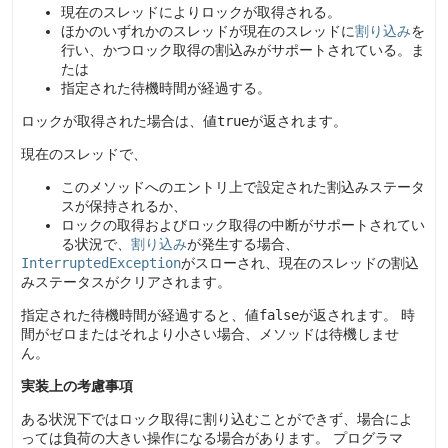
現在のスレッドによりロックが取得される。
ほかのいずれかのスレッドが現在のスレッドに
割り込み
を
行い、かつロック取得の割込みがサポートされている。ま
たは
指定された待機時間が経過する。
ロックが取得された場合は、値
true
が返されます。
現在のスレッドで、
このメソッドへのエントリ上で設定された割込みステータ
スが保持されるか、
ロックの取得およびロック取得の中断がサポートされてい
る状況で、
割り込み
が発生する場合、
InterruptedException
がスローされ、現在のスレッドの割込
みステータスがクリアされます。
指定された待機時間が経過すると、値
false
が返されます。
時
間がゼロまたはそれより小さい場合、メソッドは待機しませ
ん。
実装上の考慮事項
ある状況下ではロック取得に割り込むことができず、場合によ
っては負荷の大きい操作になる場合があります。
プログラマ