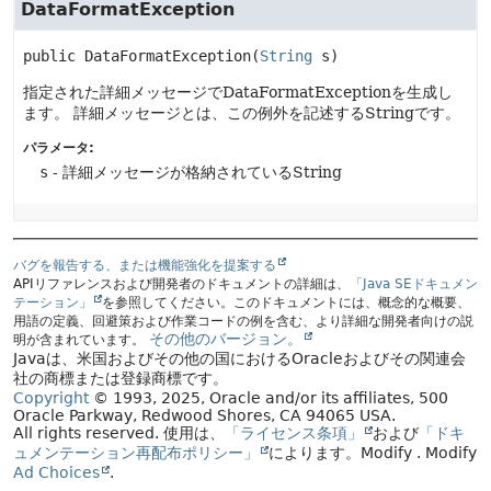
DataFormatException
public
DataFormatException
(
String
 s)
指定された詳細メッセージでDataFormatExceptionを生成し
ます。
詳細メッセージとは、この例外を記述するStringです。
パラメータ:
s
- 詳細メッセージが格納されているString
バグを報告する、または機能強化を提案する
APIリファレンスおよび開発者のドキュメントの詳細は、
「Java SEドキュメン
テーション」
を参照してください。このドキュメントには、概念的な概要、
用語の定義、回避策および作業コードの例を含む、より詳細な開発者向けの説
その他のバージョン。
明が含まれています。
Javaは、米国およびその他の国におけるOracleおよびその関連会
社の商標または登録商標です。
Copyright
© 1993, 2025, Oracle and/or its affiliates, 500
Oracle Parkway, Redwood Shores, CA 94065 USA.
All rights reserved.
使用は、
「ライセンス条項」
および
「ドキ
ュメンテーション再配布ポリシー」
によります。
Modify
. Modify
Ad Choices
.