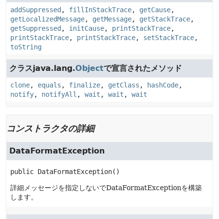
addSuppressed
,
fillInStackTrace
,
getCause
,
getLocalizedMessage
,
getMessage
,
getStackTrace
,
getSuppressed
,
initCause
,
printStackTrace
,
printStackTrace
,
printStackTrace
,
setStackTrace
,
toString
クラスjava.lang.
Object
で宣言されたメソッド
clone
,
equals
,
finalize
,
getClass
,
hashCode
,
notify
,
notifyAll
,
wait
,
wait
,
wait
コンストラクタの詳細
DataFormatException
public
DataFormatException
()
詳細メッセージを指定しないでDataFormatExceptionを構築
します。