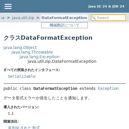
Java SE 24 & JDK 24
ase
java.util.zip
DataFormatException
機械翻訳について
クラスDataFormatException
java.lang.Object
java.lang.Throwable
java.lang.Exception
java.util.zip.DataFormatException
すべての実装されたインタフェース:
Serializable
public class 
DataFormatException
extends 
Exception
データ形式エラーが発生したことを通知します。
導入されたバージョン:
1.1
関連項目:
直列化された形式