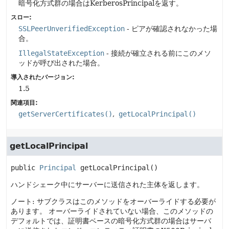
暗号化方式群の場合はKerberosPrincipalを返す。
スロー:
SSLPeerUnverifiedException
- ピアが確認されなかった場
合。
IllegalStateException
- 接続が確立される前にこのメソ
ッドが呼び出された場合。
導入されたバージョン:
1.5
関連項目:
getServerCertificates()
getLocalPrincipal()
getLocalPrincipal
public
Principal
getLocalPrincipal
()
ハンドシェーク中にサーバーに送信された主体を返します。
ノート: サブクラスはこのメソッドをオーバーライドする必要が
あります。
オーバーライドされていない場合、このメソッドの
デフォルトでは、証明書ベースの暗号化方式群の場合はサーバ