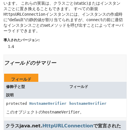
います。
これらの実装は、クラスごと(static)またはインスタン
スごとに置き換えることもできます。
すべての新規
HttpsURLConnection
インスタンスには、インスタンスの作成時
に"default"の静的値が割り当てられますが、
connect
の前に適切
なインスタンスごとのsetメソッドを呼び出すことによってオーバ
ーライドできます。
導入されたバージョン:
1.4
フィールドのサマリー
フィールド
修飾子と型
フィールド
説明
protected
HostnameVerifier
hostnameVerifier
このオブジェクトの
hostnameVerifier
。
クラスjava.net.
HttpURLConnection
で宣言された