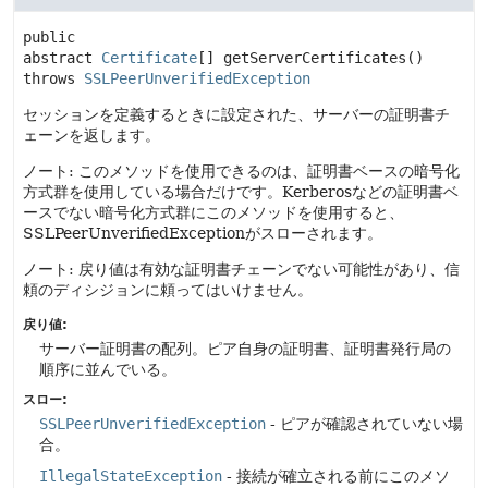
public 
abstract
Certificate
[]
getServerCertificates
() 
throws 
SSLPeerUnverifiedException
セッションを定義するときに設定された、サーバーの証明書チ
ェーンを返します。
ノート: このメソッドを使用できるのは、証明書ベースの暗号化
方式群を使用している場合だけです。Kerberosなどの証明書ベ
ースでない暗号化方式群にこのメソッドを使用すると、
SSLPeerUnverifiedExceptionがスローされます。
ノート: 戻り値は有効な証明書チェーンでない可能性があり、信
頼のディシジョンに頼ってはいけません。
戻り値:
サーバー証明書の配列。ピア自身の証明書、証明書発行局の
順序に並んでいる。
スロー:
SSLPeerUnverifiedException
- ピアが確認されていない場
合。
IllegalStateException
- 接続が確立される前にこのメソ