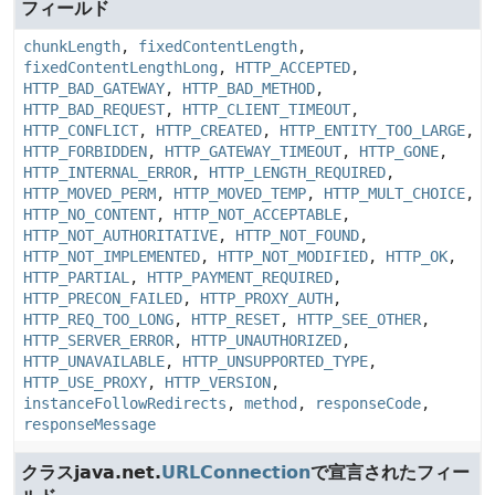
フィールド
chunkLength
,
fixedContentLength
,
fixedContentLengthLong
,
HTTP_ACCEPTED
,
HTTP_BAD_GATEWAY
,
HTTP_BAD_METHOD
,
HTTP_BAD_REQUEST
,
HTTP_CLIENT_TIMEOUT
,
HTTP_CONFLICT
,
HTTP_CREATED
,
HTTP_ENTITY_TOO_LARGE
,
HTTP_FORBIDDEN
,
HTTP_GATEWAY_TIMEOUT
,
HTTP_GONE
,
HTTP_INTERNAL_ERROR
,
HTTP_LENGTH_REQUIRED
,
HTTP_MOVED_PERM
,
HTTP_MOVED_TEMP
,
HTTP_MULT_CHOICE
,
HTTP_NO_CONTENT
,
HTTP_NOT_ACCEPTABLE
,
HTTP_NOT_AUTHORITATIVE
,
HTTP_NOT_FOUND
,
HTTP_NOT_IMPLEMENTED
,
HTTP_NOT_MODIFIED
,
HTTP_OK
,
HTTP_PARTIAL
,
HTTP_PAYMENT_REQUIRED
,
HTTP_PRECON_FAILED
,
HTTP_PROXY_AUTH
,
HTTP_REQ_TOO_LONG
,
HTTP_RESET
,
HTTP_SEE_OTHER
,
HTTP_SERVER_ERROR
,
HTTP_UNAUTHORIZED
,
HTTP_UNAVAILABLE
,
HTTP_UNSUPPORTED_TYPE
,
HTTP_USE_PROXY
,
HTTP_VERSION
,
instanceFollowRedirects
,
method
,
responseCode
,
responseMessage
クラスjava.net.
URLConnection
で宣言されたフィー