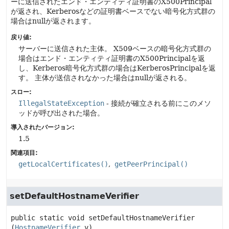
ーに送信されたエンド・エンティティ証明書のX500Principal
が返され、Kerberosなどの証明書ベースでない暗号化方式群の
場合はnullが返されます。
戻り値:
サーバーに送信された主体。
X509ベースの暗号化方式群の
場合はエンド・エンティティ証明書のX500Principalを返
し、Kerberos暗号化方式群の場合はKerberosPrincipalを返
す。
主体が送信されなかった場合はnullが返される。
スロー:
IllegalStateException
- 接続が確立される前にこのメソ
ッドが呼び出された場合。
導入されたバージョン:
1.5
関連項目:
getLocalCertificates()
getPeerPrincipal()
setDefaultHostnameVerifier
public static
void
setDefaultHostnameVerifier
(
HostnameVerifier
 v)