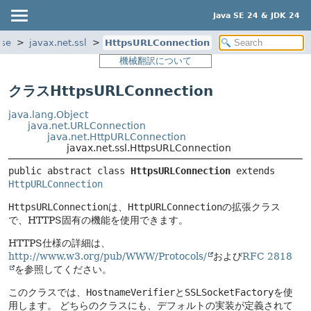
Java SE 24 & JDK 24
ase
javax.net.ssl
HttpsURLConnection
機械翻訳について
クラスHttpsURLConnection
java.lang.Object
java.net.URLConnection
java.net.HttpURLConnection
javax.net.ssl.HttpsURLConnection
public abstract class 
HttpsURLConnection
extends 
HttpURLConnection
HttpsURLConnection
は、
HttpURLConnection
の拡張クラス
で、HTTPS固有の機能を使用できます。
HTTPS仕様の詳細は、
http://www.w3.org/pub/WWW/Protocols/
および
RFC 2818
を参照してください。
このクラスでは、
HostnameVerifier
と
SSLSocketFactory
を使
用します。
どちらのクラスにも、デフォルトの実装が定義されて