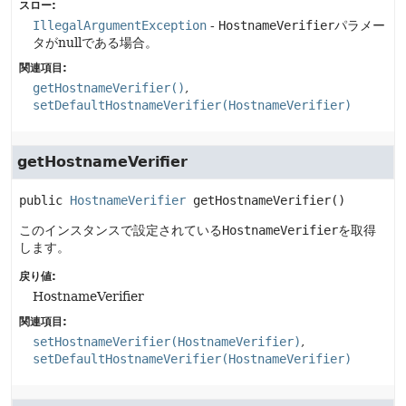
スロー:
IllegalArgumentException
-
HostnameVerifier
パラメー
タがnullである場合。
関連項目:
getHostnameVerifier()
setDefaultHostnameVerifier(HostnameVerifier)
getHostnameVerifier
public
HostnameVerifier
getHostnameVerifier
()
このインスタンスで設定されている
HostnameVerifier
を取得
します。
戻り値:
HostnameVerifier
関連項目:
setHostnameVerifier(HostnameVerifier)
setDefaultHostnameVerifier(HostnameVerifier)