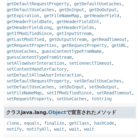
getDefaultRequestProperty
,
getDefaultUseCaches
,
getDefaultUseCaches
,
getDoInput
,
getDoOutput
,
getExpiration
,
getFileNameMap
,
getHeaderField
,
getHeaderFieldDate
,
getHeaderFieldInt
,
getHeaderFieldLong
,
getHeaderFields
,
getIfModifiedSince
,
getInputStream
,
getLastModified
,
getOutputStream
,
getReadTimeout
,
getRequestProperties
,
getRequestProperty
,
getURL
,
getUseCaches
,
guessContentTypeFromName
,
guessContentTypeFromStream
,
setAllowUserInteraction
,
setConnectTimeout
,
setContentHandlerFactory
,
setDefaultAllowUserInteraction
,
setDefaultRequestProperty
,
setDefaultUseCaches
,
setDefaultUseCaches
,
setDoInput
,
setDoOutput
,
setFileNameMap
,
setIfModifiedSince
,
setReadTimeout
,
setRequestProperty
,
setUseCaches
,
toString
クラスjava.lang.
Object
で宣言されたメソッド
clone
,
equals
,
finalize
,
getClass
,
hashCode
,
notify
,
notifyAll
,
wait
,
wait
,
wait