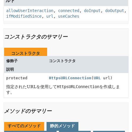
ルド
allowUserInteraction
,
connected
,
doInput
,
doOutput
,
ifModifiedSince
,
url
,
useCaches
コンストラクタのサマリー
コンストラクタ
修飾子
コンストラクタ
説明
protected
HttpsURLConnection
(
URL
url)
指定されたURLを使用して
HttpsURLConnection
を作成しま
す。
メソッドのサマリー
すべてのメソッド
静的メソッド