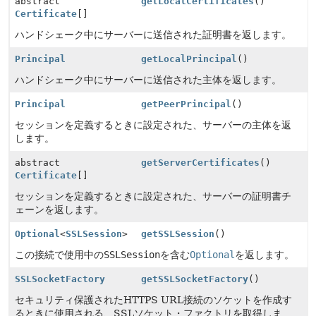
abstract
getLocalCertificates
()
Certificate
[]
ハンドシェーク中にサーバーに送信された証明書を返します。
Principal
getLocalPrincipal
()
ハンドシェーク中にサーバーに送信された主体を返します。
Principal
getPeerPrincipal
()
セッションを定義するときに設定された、サーバーの主体を返
します。
abstract
getServerCertificates
()
Certificate
[]
セッションを定義するときに設定された、サーバーの証明書チ
ェーンを返します。
Optional
<
SSLSession
>
getSSLSession
()
この接続で使用中の
SSLSession
を含む
Optional
を返します。
SSLSocketFactory
getSSLSocketFactory
()
セキュリティ保護されたHTTPS URL接続のソケットを作成す
るときに使用される、SSLソケット・ファクトリを取得しま