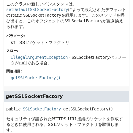
このクラスの新しいインスタンスは、
setDefaultSSLSocketFactory
によって設定されたデフォルト
のstatic
SSLSocketFactory
を継承します。
このメソッドを呼
び出すと、このオブジェクトの
SSLSocketFactory
が置き換え
られます。
パラメータ:
sf
- SSLソケット・ファクトリ
スロー:
IllegalArgumentException
-
SSLSocketFactory
パラメー
タがnullである場合。
関連項目:
getSSLSocketFactory()
getSSLSocketFactory
public
SSLSocketFactory
getSSLSocketFactory
()
セキュリティ保護されたHTTPS URL接続のソケットを作成す
るときに使用される、SSLソケット・ファクトリを取得しま
す。