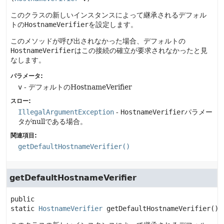
このクラスの新しいインスタンスによって継承されるデフォル
トの
HostnameVerifier
を設定します。
このメソッドが呼び出されなかった場合、デフォルトの
HostnameVerifier
はこの接続の確立が要求されなかったと見
なします。
パラメータ:
v
- デフォルトのHostnameVerifier
スロー:
IllegalArgumentException
-
HostnameVerifier
パラメー
タがnullである場合。
関連項目:
getDefaultHostnameVerifier()
getDefaultHostnameVerifier
public 
static
HostnameVerifier
getDefaultHostnameVerifier
()