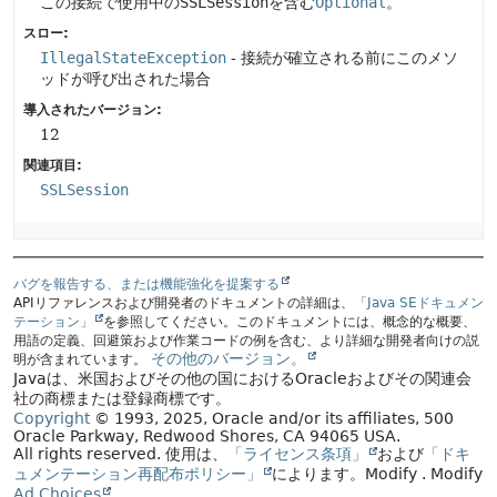
この接続で使用中の
SSLSession
を含む
Optional
。
スロー:
IllegalStateException
- 接続が確立される前にこのメソ
ッドが呼び出された場合
導入されたバージョン:
12
関連項目:
SSLSession
バグを報告する、または機能強化を提案する
APIリファレンスおよび開発者のドキュメントの詳細は、
「Java SEドキュメン
テーション」
を参照してください。このドキュメントには、概念的な概要、
用語の定義、回避策および作業コードの例を含む、より詳細な開発者向けの説
その他のバージョン。
明が含まれています。
Javaは、米国およびその他の国におけるOracleおよびその関連会
社の商標または登録商標です。
Copyright
© 1993, 2025, Oracle and/or its affiliates, 500
Oracle Parkway, Redwood Shores, CA 94065 USA.
All rights reserved.
使用は、
「ライセンス条項」
および
「ドキ
ュメンテーション再配布ポリシー」
によります。
Modify
. Modify
Ad Choices
.