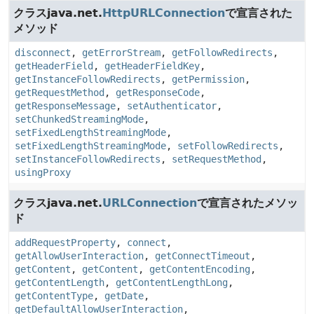
クラスjava.net.
HttpURLConnection
で宣言された
メソッド
disconnect
,
getErrorStream
,
getFollowRedirects
,
getHeaderField
,
getHeaderFieldKey
,
getInstanceFollowRedirects
,
getPermission
,
getRequestMethod
,
getResponseCode
,
getResponseMessage
,
setAuthenticator
,
setChunkedStreamingMode
,
setFixedLengthStreamingMode
,
setFixedLengthStreamingMode
,
setFollowRedirects
,
setInstanceFollowRedirects
,
setRequestMethod
,
usingProxy
クラスjava.net.
URLConnection
で宣言されたメソッ
ド
addRequestProperty
,
connect
,
getAllowUserInteraction
,
getConnectTimeout
,
getContent
,
getContent
,
getContentEncoding
,
getContentLength
,
getContentLengthLong
,
getContentType
,
getDate
,
getDefaultAllowUserInteraction
,