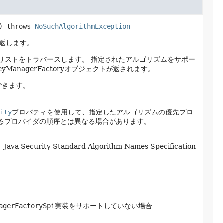
)
 throws 
NoSuchAlgorithmException
返します。
rのリストをトラバースします。
指定されたアルゴリズムをサポー
yManagerFactoryオブジェクトが返されます。
できます。
ity
プロパティを使用して、指定したアルゴリズムの優先プロ
るプロバイダの順序とは異なる場合があります。
curity Standard Algorithm Names Specification
agerFactorySpi
実装をサポートしていない場合