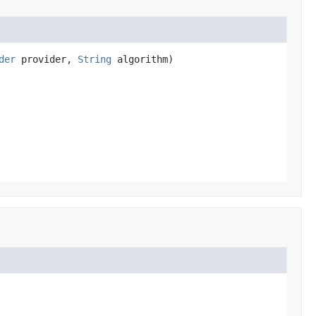
der
 provider, 
String
 algorithm)