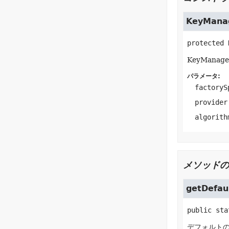
KeyManag
protected
KeyMana
パラメータ:
factoryS
provider
algorith
メソッドの
getDefau
public sta
デフォルトのK