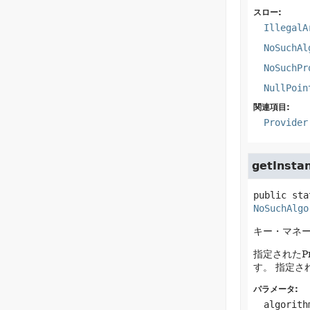
スロー:
IllegalA
NoSuchAl
NoSuchPr
NullPoin
関連項目:
Provider
getInsta
public sta
NoSuchAlgo
キー・マネ
指定されたPr
す。
指定さ
パラメータ:
algorith