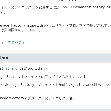
フォルトのアルゴリズムを変更するには、
ssl.KeyManagerFactory.al
ます。
anagerFactory.algorithm
セキュリティ・プロパティで指定されてい
合は実装固有のデフォルト。
ティ・プロパティ
ithm
al
String
getAlgorithm
()
agerFactory
オブジェクトのアルゴリズム名を返します。
の
KeyManagerFactory
オブジェクトを作成した
getInstance
呼出しの
anagerFactory
オブジェクトのアルゴリズム名。