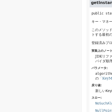
getInsta
public sta
キー・マネ
このメソッド
トする最初のプ
登録済みプ
実装上のノート
JDKリフ
バイダ順
パラメータ:
algorith
の
「KeyM
戻り値:
新しい
Key
スロー:
NoSuchAl
NullPoin