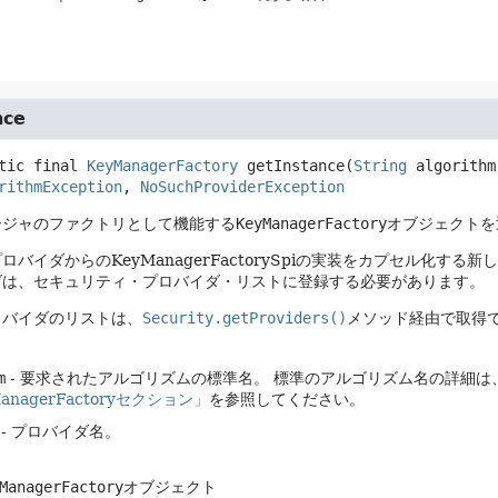
nce
tic final
KeyManagerFactory
getInstance
(
String
 algorithm
rithmException
, 
NoSuchProviderException
ージャのファクトリとして機能する
KeyManagerFactory
オブジェクトを
バイダからのKeyManagerFactorySpiの実装をカプセル化する新し
ダは、セキュリティ・プロバイダ・リストに登録する必要があります。
ロバイダのリストは、
Security.getProviders()
メソッド経由で取得
m
- 要求されたアルゴリズムの標準名。
標準のアルゴリズム名の詳細は、Java Se
anagerFactoryセクション」
を参照してください。
- プロバイダ名。
ManagerFactory
オブジェクト