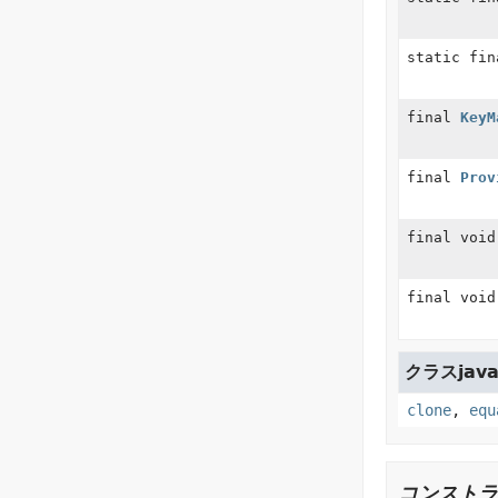
static fi
final
KeyM
final
Prov
final void
final void
クラスjava.
clone
,
equ
コンストラ