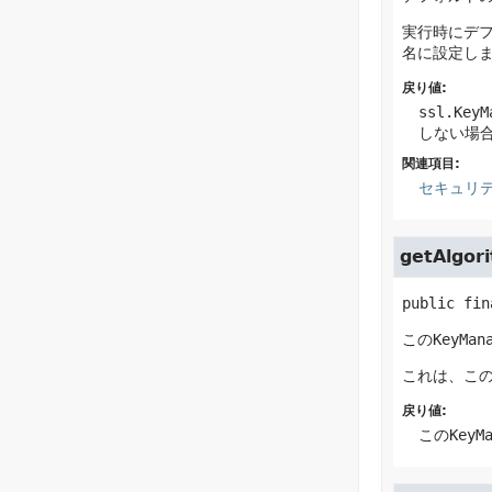
実行時にデ
名に設定し
戻り値:
ssl.KeyM
しない場
関連項目:
セキュリ
getAlgor
public fin
この
KeyMan
これは、こ
戻り値:
この
KeyM