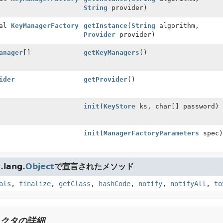
String
provider)
nal
KeyManagerFactory
getInstance
(
String
algorithm,
Provider
provider)
anager
[]
getKeyManagers
()
ider
getProvider
()
init
(
KeyStore
ks, char[] password)
init
(
ManagerFactoryParameters
spec)
lang.
Object
で宣言されたメソッド
als
,
finalize
,
getClass
,
hashCode
,
notify
,
notifyAll
,
to
クタの詳細