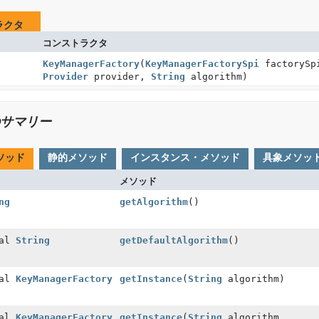
ラクタ
コンストラクタ
KeyManagerFactory
(
KeyManagerFactorySpi
factorySp
Provider
provider,
String
algorithm)
サマリー
ソッド
静的メソッド
インスタンス・メソッド
具象メソッ
メソッド
ng
getAlgorithm
()
nal
String
getDefaultAlgorithm
()
nal
KeyManagerFactory
getInstance
(
String
algorithm)
nal
KeyManagerFactory
getInstance
(
String
algorithm,