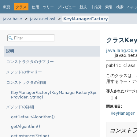
概要
クラス
使用
ツリー
プレビュー
新規
非推奨
索引
検索
ヘル
java.base
javax.net.ssl
KeyManagerFactory
クラスKeyM
java.lang.Obje
説明
javax.net
コンストラクタのサマリー
public class
メソッドのサマリー
このクラスは、
用するキー・デ
コンストラクタの詳細
導入されたバージ
KeyManagerFactory(KeyManagerFactorySpi,
Provider, String)
1.4
関連項目:
メソッドの詳細
KeyManager
getDefaultAlgorithm()
getAlgorithm()
コンストラ
getInstance(String)