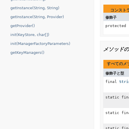
getInstance(String, String)
コンスト
getInstance(String, Provider)
修飾子
getProvider()
protected
init(KeyStore, char[])
init(ManagerFactoryParameters)
メソッドの
getKeyManagers()
すべてのメ
修飾子と型
final
Stri
static fi
static fi
static fi