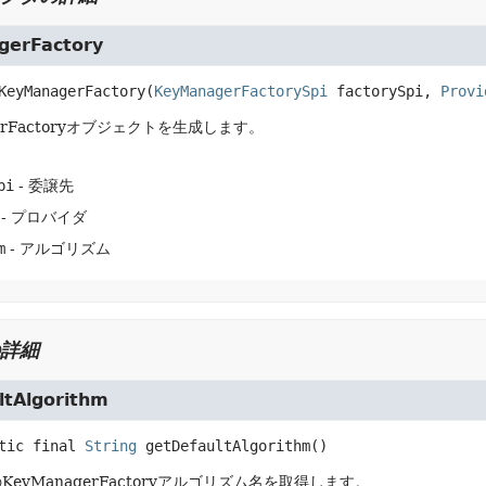
erFactory
KeyManagerFactory
(
KeyManagerFactorySpi
 factorySpi, 
Provi
gerFactoryオブジェクトを生成します。
pi
- 委譲先
- プロバイダ
m
- アルゴリズム
詳細
ltAlgorithm
tic final
String
getDefaultAlgorithm
()
eyManagerFactoryアルゴリズム名を取得します。