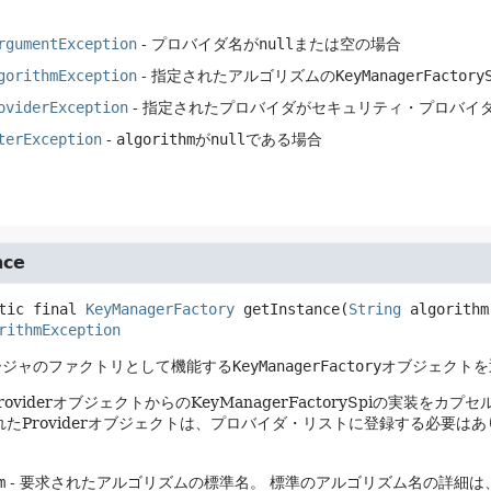
rgumentException
- プロバイダ名が
null
または空の場合
gorithmException
- 指定されたアルゴリズムの
KeyManagerFactory
oviderException
- 指定されたプロバイダがセキュリティ・プロバイ
terException
-
algorithm
が
null
である場合
nce
tic final
KeyManagerFactory
getInstance
(
String
 algorithm
rithmException
ージャのファクトリとして機能する
KeyManagerFactory
オブジェクトを
oviderオブジェクトからのKeyManagerFactorySpiの実装をカプ
れたProviderオブジェクトは、プロバイダ・リストに登録する必要は
m
- 要求されたアルゴリズムの標準名。
標準のアルゴリズム名の詳細は、Java Se