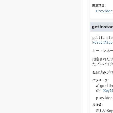
関連項目:
Provider
getInsta
public sta
NoSuchAlgo
キー・マネ
指定されたプロ
たプロバイ
登録済みプ
パラメータ:
algorith
の
「KeyM
provider
戻り値:
新しい
Key