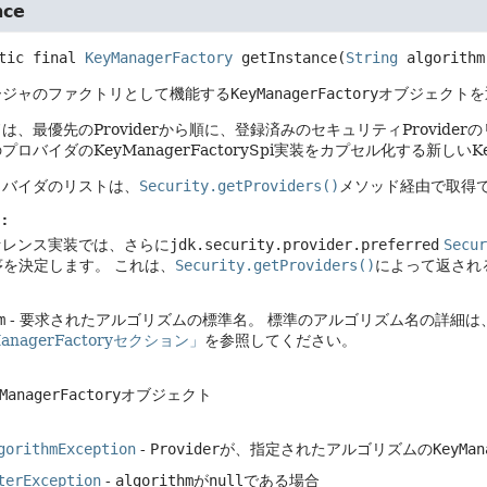
nce
tic final
KeyManagerFactory
getInstance
(
String
 algorithm
ージャのファクトリとして機能する
KeyManagerFactory
オブジェクトを
は、最優先のProviderから順に、登録済みのセキュリティProvide
ロバイダのKeyManagerFactorySpi実装をカプセル化する新しいKe
ロバイダのリストは、
Security.getProviders()
メソッド経由で取得
:
ァレンス実装では、さらに
jdk.security.provider.preferred
Secur
序を決定します。
これは、
Security.getProviders()
によって返され
m
- 要求されたアルゴリズムの標準名。
標準のアルゴリズム名の詳細は、Java Se
anagerFactoryセクション」
を参照してください。
ManagerFactory
オブジェクト
gorithmException
-
Provider
が、指定されたアルゴリズムの
KeyMan
terException
-
algorithm
が
null
である場合