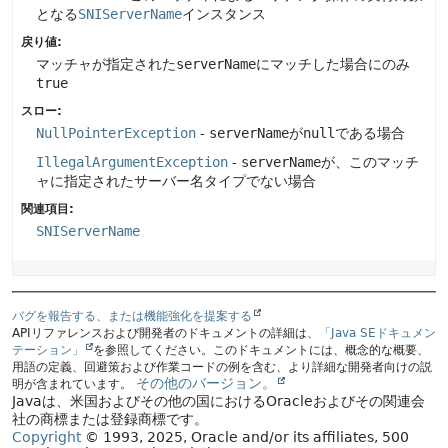
となる
SNIServerName
インスタンス
戻り値:
マッチャが指定された
serverName
にマッチした場合にのみ
true
スロー:
NullPointerException
-
serverName
が
null
である場合
IllegalArgumentException
-
serverName
が、このマッチ
ャに指定されたサーバー名タイプでない場合
関連項目:
SNIServerName
バグを報告する、または機能強化を提案する
APIリファレンスおよび開発者のドキュメントの詳細は、
「Java SEドキュメン
テーション」
を参照してください。このドキュメントには、概念的な概要、
用語の定義、回避策および作業コードの例を含む、より詳細な開発者向けの説
その他のバージョン。
明が含まれています。
Javaは、米国およびその他の国におけるOracleおよびその関連会
社の商標または登録商標です。
Copyright
© 1993, 2025, Oracle and/or its affiliates, 500