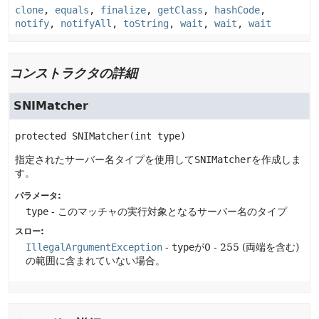
clone
,
equals
,
finalize
,
getClass
,
hashCode
,
notify
,
notifyAll
,
toString
,
wait
,
wait
,
wait
コンストラクタの詳細
SNIMatcher
protected
SNIMatcher
(int type)
指定されたサーバー名タイプを使用して
SNIMatcher
を作成しま
す。
パラメータ:
type
- このマッチャの実行対象となるサーバー名のタイプ
スロー:
IllegalArgumentException
-
type
が0 - 255 (両端を含む)
の範囲に含まれていない場合。