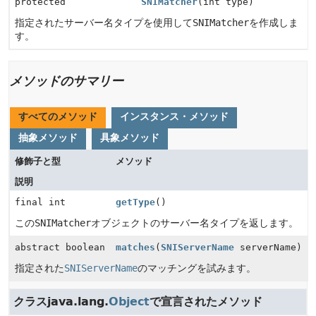
protected
SNIMatcher
(int type)
指定されたサーバー名タイプを使用して
SNIMatcher
を作成しま
す。
メソッドのサマリー
すべてのメソッド
インスタンス・メソッド
抽象メソッド
具象メソッド
修飾子と型
メソッド
説明
final int
getType
()
この
SNIMatcher
オブジェクトのサーバー名タイプを返します。
abstract boolean
matches
(
SNIServerName
serverName)
指定された
SNIServerName
のマッチングを試みます。
クラスjava.lang.
Object
で宣言されたメソッド