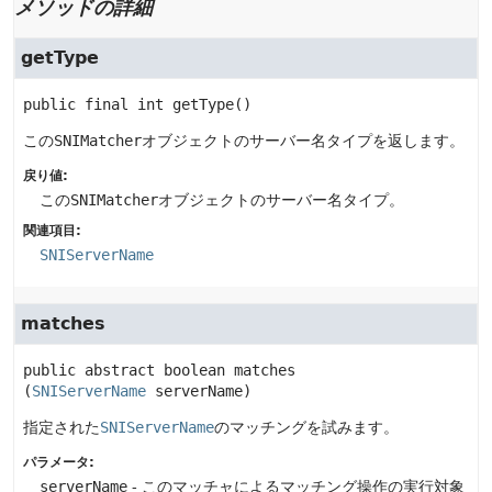
メソッドの詳細
getType
public final
int
getType
()
この
SNIMatcher
オブジェクトのサーバー名タイプを返します。
戻り値:
この
SNIMatcher
オブジェクトのサーバー名タイプ。
関連項目:
SNIServerName
matches
public abstract
boolean
matches
(
SNIServerName
 serverName)
指定された
SNIServerName
のマッチングを試みます。
パラメータ:
serverName
- このマッチャによるマッチング操作の実行対象