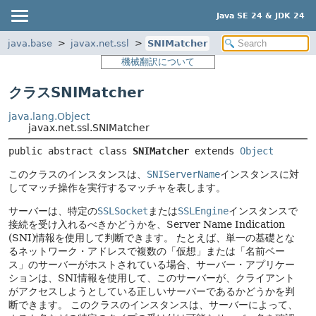
Java SE 24 & JDK 24
java.base
javax.net.ssl
SNIMatcher
機械翻訳について
クラスSNIMatcher
java.lang.Object
javax.net.ssl.SNIMatcher
public abstract class 
SNIMatcher
extends 
Object
このクラスのインスタンスは、
SNIServerName
インスタンスに対
してマッチ操作を実行するマッチャを表します。
サーバーは、特定の
SSLSocket
または
SSLEngine
インスタンスで
接続を受け入れるべきかどうかを、Server Name Indication
(SNI)情報を使用して判断できます。
たとえば、単一の基礎とな
るネットワーク・アドレスで複数の「仮想」または「名前ベー
ス」のサーバーがホストされている場合、サーバー・アプリケー
ションは、SNI情報を使用して、このサーバーが、クライアント
がアクセスしようとしている正しいサーバーであるかどうかを判
断できます。
このクラスのインスタンスは、サーバーによって、