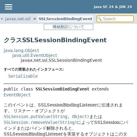
Java SE 24 & JDK 24
javax.net.ssl
SSLSessionBindingEvent
機械翻訳について
クラスSSLSessionBindingEvent
java.lang.Object
java.util.EventObject
javax.net.ssl.SSLSessionBindingEvent
すべての実装されたインタフェース:
Serializable
public class 
SSLSessionBindingEvent
extends 
EventObject
このイベントは、SSLSessionBindingListenerに伝達されま
す。
リスナー・オブジェクトが
SSLSession.putValue(String, Object)
または
SSLSession.removeValue(String)
によってSSLSessionにバ
インドまたはバインド解除されると、
SSLSessionBindingListenerを実装するオブジェクトはこのタ