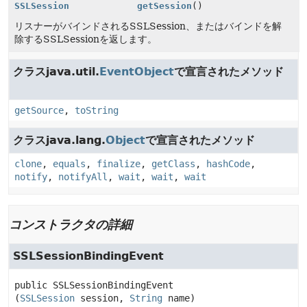
SSLSession
getSession
()
リスナーがバインドされるSSLSession、またはバインドを解
除するSSLSessionを返します。
クラスjava.util.
EventObject
で宣言されたメソッド
getSource
,
toString
クラスjava.lang.
Object
で宣言されたメソッド
clone
,
equals
,
finalize
,
getClass
,
hashCode
,
notify
,
notifyAll
,
wait
,
wait
,
wait
コンストラクタの詳細
SSLSessionBindingEvent
public
SSLSessionBindingEvent
(
SSLSession
 session, 
String
 name)