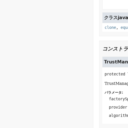
クラスjava.
clone
,
equ
コンストラ
TrustMan
protected
TrustMa
パラメータ:
factoryS
provider
algorith