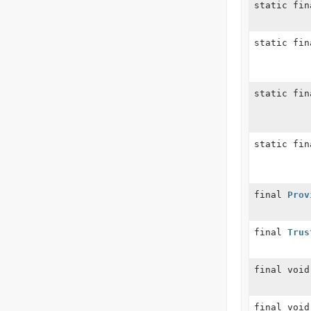
static fi
static fi
static fi
static fi
final
Prov
final
Trus
final void
final void