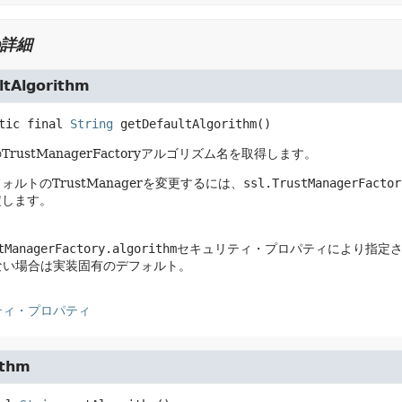
詳細
ltAlgorithm
tic final
String
getDefaultAlgorithm
()
rustManagerFactoryアルゴリズム名を取得します。
ォルトのTrustManagerを変更するには、
ssl.TrustManagerFactor
定します。
tManagerFactory.algorithm
セキュリティ・プロパティにより指定
ない場合は実装固有のデフォルト。
ティ・プロパティ
ithm