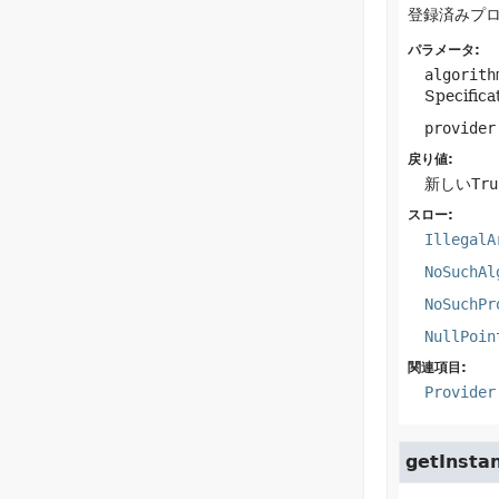
登録済みプ
パラメータ:
algorith
Specific
provider
戻り値:
新しい
Tru
スロー:
IllegalA
NoSuchAl
NoSuchPr
NullPoin
関連項目:
Provider
getInsta