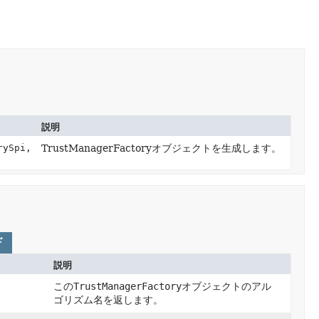
説明
ySpi,
TrustManagerFactoryオブジェクトを生成します。
ド
説明
この
TrustManagerFactory
オブジェクトのアル
ゴリズム名を返します。