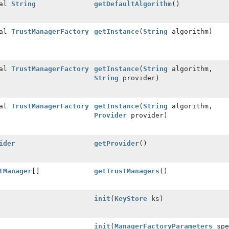
nal
String
getDefaultAlgorithm
()
nal
TrustManagerFactory
getInstance
(
String
algorithm)
nal
TrustManagerFactory
getInstance
(
String
algorithm,
String
provider)
nal
TrustManagerFactory
getInstance
(
String
algorithm,
Provider
provider)
ider
getProvider
()
tManager
[]
getTrustManagers
()
init
(
KeyStore
ks)
init
(
ManagerFactoryParameters
spe