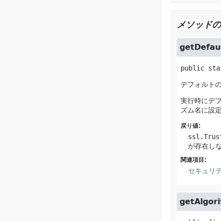
メソッドの
getDefau
public sta
デフォルトのT
実行時にデフ
ズム名に設
戻り値:
ssl.Trus
が存在し
関連項目:
セキュリ
getAlgor