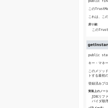
public fin
この
TrustM
これは、こ
戻り値:
この
Trus
getInsta
public sta
キー・マネ
このメソッド
トする最初のプ
登録済みプ
実装上のノート
JDKリフ
バイダ順
パラメータ: