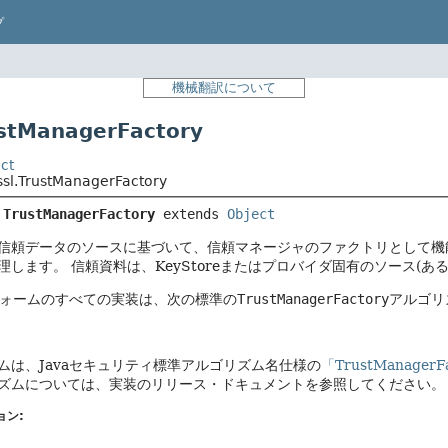
プ
機械翻訳について
tManagerFactory
ct
ssl.TrustManagerFactory
 
TrustManagerFactory
extends 
Object
信頼データのソースに基づいて、信頼マネージャのファクトリとして機
理します。
信頼資料は、KeyStoreまたはプロバイダ固有のソース(
トフォームのすべての実装は、次の標準の
TrustManagerFactory
アルゴリ
ムは、Javaセキュリティ標準アルゴリズム名仕様の
「TrustManager
ズムについては、実装のリリース・ドキュメントを参照してください。
ョン: