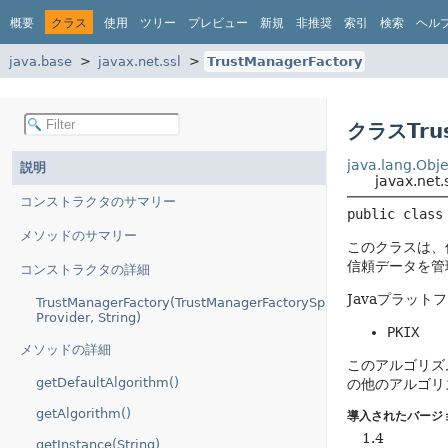
概要
クラス
使用
ツリー
プレビュー
新規
非推奨
索引
検索
ヘル
java.base
javax.net.ssl
TrustManagerFactory
クラスTrus
java.lang.Obje
説明
javax.net.
コンストラクタのサマリー
public class
メソッドのサマリー
このクラスは、
信頼データを管
コンストラクタの詳細
Javaプラッ
TrustManagerFactory(TrustManagerFactorySpi,
Provider, String)
PKIX
メソッドの詳細
このアルゴリズ
getDefaultAlgorithm()
の他のアルゴリ
getAlgorithm()
導入されたバージ
1.4
getInstance(String)