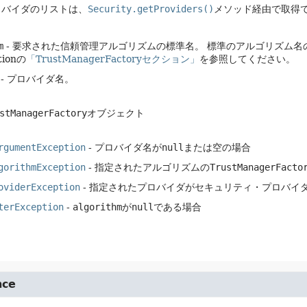
ロバイダのリストは、
Security.getProviders()
メソッド経由で取得
m
- 要求された信頼管理アルゴリズムの標準名。
標準のアルゴリズム名の詳細は、
ationの
「TrustManagerFactoryセクション」
を参照してください。
- プロバイダ名。
stManagerFactory
オブジェクト
rgumentException
- プロバイダ名が
null
または空の場合
gorithmException
- 指定されたアルゴリズムの
TrustManagerFacto
oviderException
- 指定されたプロバイダがセキュリティ・プロバイ
terException
-
algorithm
が
null
である場合
nce