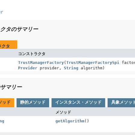
er
クタのサマリー
ラクタ
コンストラクタ
TrustManagerFactory
(
TrustManagerFactorySpi
factor
Provider
provider,
String
algorithm)
サマリー
ソッド
静的メソッド
インスタンス・メソッド
具象メソッ
メソッド
ng
getAlgorithm
()