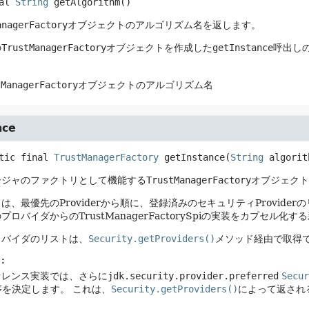
al
String
getAlgorithm
()
anagerFactory
オブジェクトのアルゴリズム名を返します。
の
TrustManagerFactory
オブジェクトを作成した
getInstance
呼出し
tManagerFactory
オブジェクトのアルゴリズム名
nce
tic final
TrustManagerFactory
getInstance
(
String
 algorit
ージャのファクトリとして機能する
TrustManagerFactory
オブジェクト
は、最優先のProviderから順に、登録済みのセキュリティProvide
ロバイダからのTrustManagerFactorySpiの実装をカプセル化する
ロバイダのリストは、
Security.getProviders()
メソッド経由で取得
:
ァレンス実装では、さらに
jdk.security.provider.preferred
Secur
序を決定します。
これは、
Security.getProviders()
によって返され