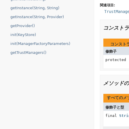
関連項目:
getInstance(String, String)
TrustManag
getInstance(String, Provider)
getProvider()
コンストラ
init(KeyStore)
init(ManagerFactoryParameters)
コンスト
修飾子
getTrustManagers()
protected
メソッドの
すべてのメ
修飾子と型
final
Stri