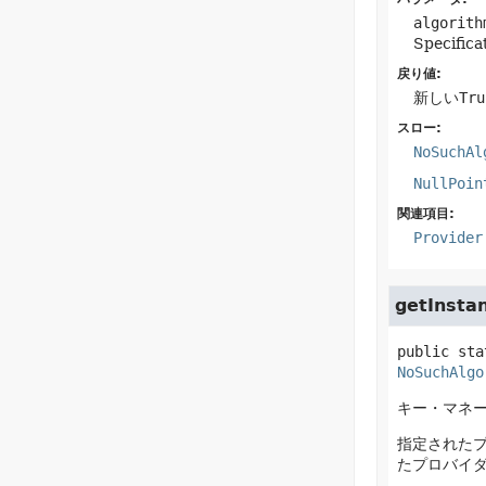
algorith
Specific
戻り値:
新しい
Tru
スロー:
NoSuchAl
NullPoin
関連項目:
Provider
getInsta
public sta
NoSuchAlgo
キー・マネ
指定されたプロ
たプロバイ