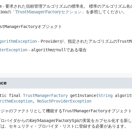
m
- 要求された信頼管理アルゴリズムの標準名。
標準のアルゴリズム名の詳細は、
ationの
「TrustManagerFactoryセクション」
を参照してください。
stManagerFactory
オブジェクト
gorithmException
-
Provider
が、指定されたアルゴリズムの
TrustM
terException
-
algorithm
が
null
である場合
nce
tic final
TrustManagerFactory
getInstance
(
String
 algorit
rithmException
, 
NoSuchProviderException
ージャのファクトリとして機能する
TrustManagerFactory
オブジェクト
バイダからのKeyManagerFactorySpiの実装をカプセル化する新し
ダは、セキュリティ・プロバイダ・リストに登録する必要があります。