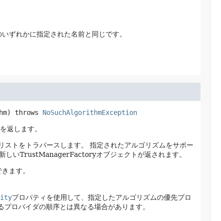
のいずれかに指定された名前と同じです。
hm)
 throws 
NoSuchAlgorithmException
を返します。
rのリストをトラバースします。
指定されたアルゴリズムをサポー
新しいTrustManagerFactoryオブジェクトが返されます。
できます。
ity
プロパティを使用して、指定したアルゴリズムの優先プロ
るプロバイダの順序とは異なる場合があります。