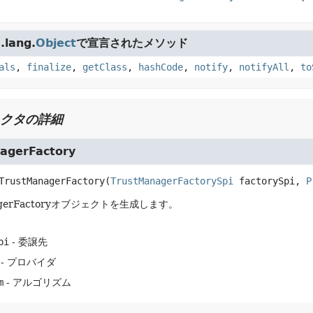
lang.
Object
で宣言されたメソッド
als
,
finalize
,
getClass
,
hashCode
,
notify
,
notifyAll
,
to
クタの詳細
agerFactory
TrustManagerFactory
(
TrustManagerFactorySpi
 factorySpi, 
P
nagerFactoryオブジェクトを生成します。
pi
- 委譲先
- プロバイダ
m
- アルゴリズム