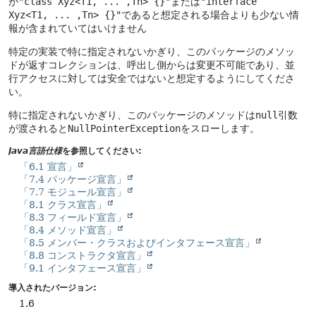
が
"class Xyz<T1, ... ,Tn> {}"
または
"interface
Xyz<T1, ... ,Tn> {}"
であると想定される場合よりも少ない情
報が含まれていてはいけません
特定の実装で特に指定されないかぎり、このパッケージのメソッ
ドが返すコレクションは、呼出し側からは変更不可能であり、並
行アクセスに対しては安全ではないと想定するようにしてくださ
い。
特に指定されないかぎり、このパッケージのメソッドは
null
引数
が渡されると
NullPointerException
をスローします。
Java言語仕様
を参照してください:
「6.1 宣言」
「7.4 パッケージ宣言」
「7.7 モジュール宣言」
「8.1 クラス宣言」
「8.3 フィールド宣言」
「8.4 メソッド宣言」
「8.5 メンバー・クラスおよびインタフェース宣言」
「8.8 コンストラクタ宣言」
「9.1 インタフェース宣言」
導入されたバージョン:
1.6