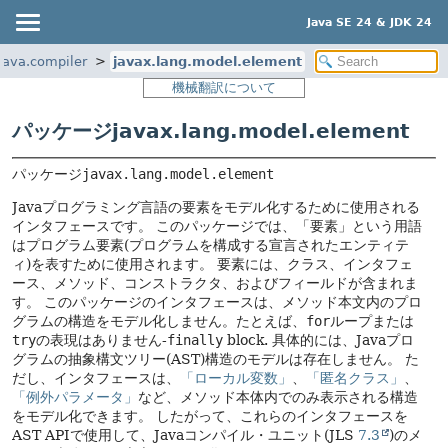
Java SE 24 & JDK 24
java.compiler
javax.lang.model.element
機械翻訳について
パッケージjavax.lang.model.element
パッケージ
javax.lang.model.element
Javaプログラミング言語の要素をモデル化するために使用される
インタフェースです。
このパッケージでは、「要素」という用語
はプログラム要素(プログラムを構成する宣言されたエンティテ
ィ)を表すために使用されます。
要素には、クラス、インタフェ
ース、メソッド、コンストラクタ、およびフィールドが含まれま
す。
このパッケージのインタフェースは、メソッド本文内のプロ
グラムの構造をモデル化しません。たとえば、
for
ループまたは
try
の表現はありません-
finally
block.
具体的には、Javaプロ
グラムの抽象構文ツリー(AST)構造のモデルは存在しません。
た
だし、インタフェースは、
「ローカル変数」
、
「匿名クラス」
、
「例外パラメータ」
など、メソッド本体内でのみ表示される構造
をモデル化できます。
したがって、これらのインタフェースを
AST APIで使用して、Javaコンパイル・ユニット(JLS
7.3
)のメ