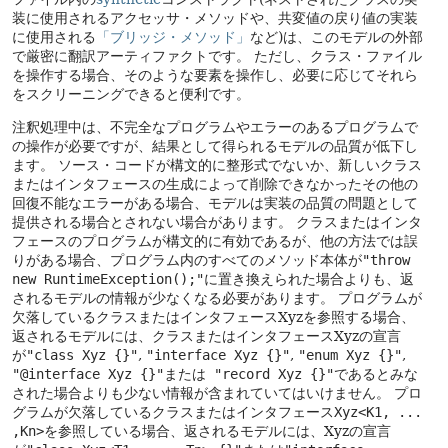
装に使用されるアクセッサ・メソッドや、共変値の戻り値の実装
に使用される
「ブリッジ・メソッド」
など)は、このモデルの外部
で厳密に翻訳アーティファクトです。
ただし、クラス・ファイル
を操作する場合、そのような要素を操作し、必要に応じてそれら
をスクリーニングできると便利です。
注釈処理中は、不完全なプログラムやエラーのあるプログラムで
の操作が必要ですが、結果として得られるモデルの品質が低下し
ます。
ソース・コードが構文的に整形式でないか、新しいクラス
またはインタフェースの生成によって削除できなかったその他の
回復不能なエラーがある場合、モデルは実装の品質の問題として
提供される場合とされない場合があります。
クラスまたはインタ
フェースのプログラムが構文的に有効であるが、他の方法では誤
りがある場合、プログラム内のすべてのメソッド本体が
"throw
new RuntimeException();"
に置き換えられた場合よりも、返
されるモデルの情報が少なくなる必要があります。
プログラムが
欠落しているクラスまたはインタフェースXyzを参照する場合、
返されるモデルには、クラスまたはインタフェースXyzの宣言
が
"class Xyz {}"
,
"interface Xyz {}"
,
"enum Xyz {}"
,
"@interface Xyz {}"
または
"record Xyz {}"
であるとみな
された場合よりも少ない情報が含まれていてはいけません。
プロ
グラムが欠落しているクラスまたはインタフェース
Xyz<K1, ...
,Kn>
を参照している場合、返されるモデルには、Xyzの宣言