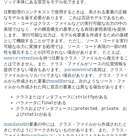
ソッド本体にある宣言をモデル化できます。
注釈処理のコンテキストで使用するときは、表される要素の正確
なモデルを返す必要があります。
これは言語モデルであるため、
ソース・コードはクラス・ファイルなどの実行可能な出力の中の
表現ではなく、その構造構文の基準となる表現(参照表現)を提供
します。
実行可能な出力は、モデル化要素を作成するための基礎
として機能することができます。
ただし、ソース・コードを実行
可能な出力に変換する処理では、ソース・コード表現の一部の特
性を復元することが許可されない場合があります。
たとえば、
source
retention
を持つ注釈をクラス・ファイルから復元するこ
とはできません。また、クラス・ファイルがソースの位置情報を
提供できない場合もあります。
parameters
の名前は、クラス・
ファイルからリカバリできない場合があります。
クラス・ファイ
ルから作成された要素の
modifiers
は、次のようなソース・ファ
イルから作成された同じ宣言の要素とは異なる場合があります:
クラスまたはインタフェースに
strictfp
がある
パラメータに
final
がある
クラスおよびインタフェースに
protected
、
private
、お
よび
static
がある
mandated
の要素の中には、クラス・ファイルから作成されたと
きにそのようにマークされないものがあります。
また、クラス・
ファイル内の
synthetic
コンストラクト(ネストされたクラスの実