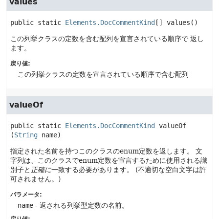
values
public static
Elements.DocCommentKind
[]
values
()
この列挙クラスの定数を含む配列を宣言されている順序で 返し
ます。
戻り値:
この列挙クラスの定数を宣言されている順序で含む配列
valueOf
public static
Elements.DocCommentKind
valueOf
(
String
 name)
指定された名前を持つこのクラスのenum定数を返します。
文
字列は、このクラスでenum定数を宣言するために使用される識
別子と
正確に
一致する必要があります。
(不適切な空白文字は許
可されません。)
パラメータ:
name
- 返される列挙型定数の名前。