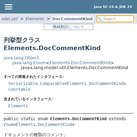
Java SE 24 & JDK 24
odel.util
Elements
DocCommentKind
機械翻訳について
列挙型クラス
Elements.DocCommentKind
java.lang.Object
java.lang.Enum
<
Elements.DocCommentKind
>
javax.lang.model.util.Elements.DocCommentKind
すべての実装されたインタフェース:
Serializable
,
Comparable
<
Elements.DocCommentKind
>
,
Constable
含まれているインタフェース:
Elements
public static enum 
Elements.DocCommentKind
extends 
Enum
<
Elements.DocCommentKind
>
ドキュメントの種類のコメント。