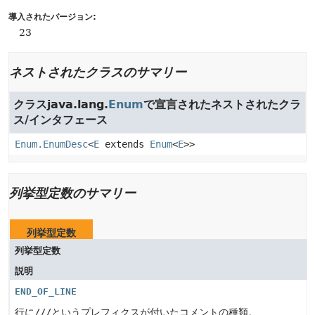
導入されたバージョン:
23
ネストされたクラスのサマリー
クラスjava.lang.
Enum
で宣言されたネストされたクラ
ス/インタフェース
Enum.EnumDesc
<
E
extends
Enum
<
E
>>
列挙型定数のサマリー
列挙型定数
列挙型定数
説明
END_OF_LINE
行に
///
というプレフィクスが付いたコメントの種類。