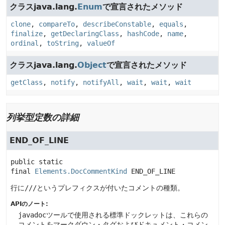
クラスjava.lang.
Enum
で宣言されたメソッド
clone
,
compareTo
,
describeConstable
,
equals
,
finalize
,
getDeclaringClass
,
hashCode
,
name
,
ordinal
,
toString
,
valueOf
クラスjava.lang.
Object
で宣言されたメソッド
getClass
,
notify
,
notifyAll
,
wait
,
wait
,
wait
列挙型定数の詳細
END_OF_LINE
public static 
final
Elements.DocCommentKind
END_OF_LINE
行に
///
というプレフィクスが付いたコメントの種類。
APIのノート:
javadoc
ツールで使用される標準ドックレットは、これらの
コメントをマークダウン・タグおよびドキュメント・コメン