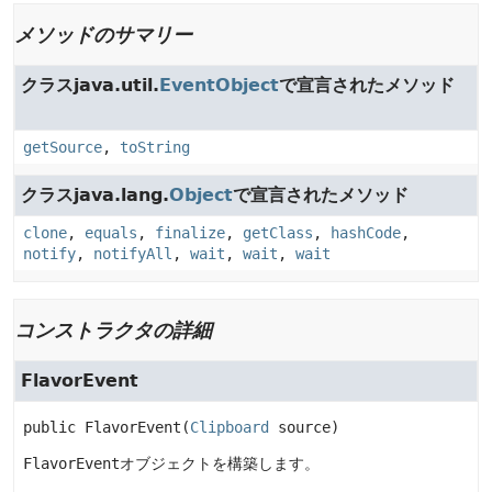
メソッドのサマリー
クラスjava.util.
EventObject
で宣言されたメソッド
getSource
,
toString
クラスjava.lang.
Object
で宣言されたメソッド
clone
,
equals
,
finalize
,
getClass
,
hashCode
,
notify
,
notifyAll
,
wait
,
wait
,
wait
コンストラクタの詳細
FlavorEvent
public
FlavorEvent
(
Clipboard
 source)
FlavorEvent
オブジェクトを構築します。