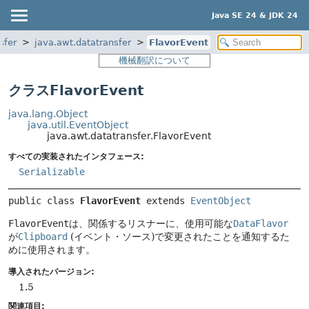
Java SE 24 & JDK 24
sfer
java.awt.datatransfer
FlavorEvent
機械翻訳について
クラスFlavorEvent
java.lang.Object
java.util.EventObject
java.awt.datatransfer.FlavorEvent
すべての実装されたインタフェース:
Serializable
public class 
FlavorEvent
extends 
EventObject
FlavorEvent
は、関係するリスナーに、使用可能な
DataFlavor
が
Clipboard
(イベント・ソース)で変更されたことを通知するた
めに使用されます。
導入されたバージョン:
1.5
関連項目: