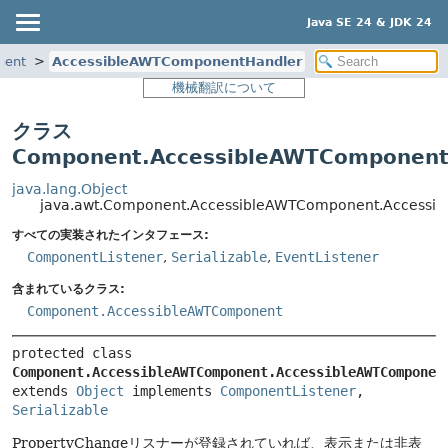
Java SE 24 & JDK 24
nent
AccessibleAWTComponentHandler
機械翻訳について
クラス
Component.AccessibleAWTComponent
java.lang.Object
java.awt.Component.AccessibleAWTComponent.Accessi
すべての実装されたインタフェース:
ComponentListener
,
Serializable
,
EventListener
含まれているクラス:
Component.AccessibleAWTComponent
protected class 
Component.AccessibleAWTComponent.AccessibleAWTComponen
extends 
Object
 implements 
ComponentListener
, 
Serializable
PropertyChangeリスナーが登録されていれば、表示または非表