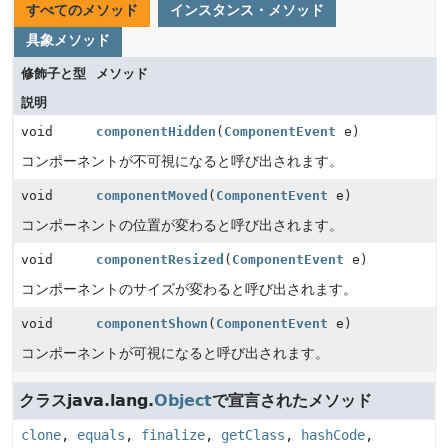
すべてのメソッド
インスタンス・メソッド
具象メソッド
修飾子と型
メソッド
説明
void
componentHidden
(
ComponentEvent
e)
コンポーネントが不可視になると呼び出されます。
void
componentMoved
(
ComponentEvent
e)
コンポーネントの位置が変わると呼び出されます。
void
componentResized
(
ComponentEvent
e)
コンポーネントのサイズが変わると呼び出されます。
void
componentShown
(
ComponentEvent
e)
コンポーネントが可視になると呼び出されます。
クラスjava.lang.
Object
で宣言されたメソッド
clone
,
equals
,
finalize
,
getClass
,
hashCode
,