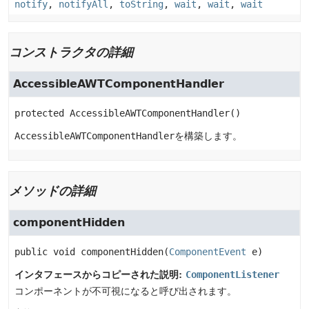
notify
,
notifyAll
,
toString
,
wait
,
wait
,
wait
コンストラクタの詳細
AccessibleAWTComponentHandler
protected
AccessibleAWTComponentHandler
()
AccessibleAWTComponentHandler
を構築します。
メソッドの詳細
componentHidden
public
void
componentHidden
(
ComponentEvent
 e)
インタフェースからコピーされた説明:
ComponentListener
コンポーネントが不可視になると呼び出されます。