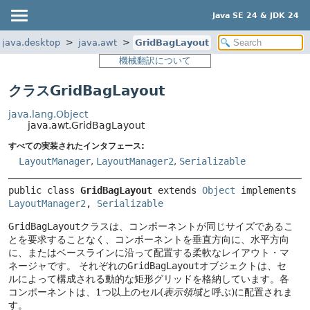
Java SE 24 & JDK 24
java.desktop
java.awt
GridBagLayout
機械翻訳について
クラスGridBagLayout
java.lang.Object
java.awt.GridBagLayout
すべての実装されたインタフェース:
LayoutManager
,
LayoutManager2
,
Serializable
public class 
GridBagLayout
extends 
Object
 implements 
LayoutManager2
, 
Serializable
GridBagLayout
クラスは、コンポーネントが同じサイズであるこ
とを要求することなく、コンポーネントを垂直方向に、水平方向
に、またはベースラインに沿って配置する柔軟なレイアウト・マ
ネージャです。
それぞれの
GridBagLayout
オブジェクトは、セ
ルによって構成される動的な矩形グリッドを格納しています。各
コンポーネントは、1つ以上のセル(
表示領域
と呼ぶ)に配置されま
す。