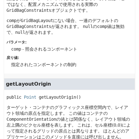
ではなく、配置メカニズムで使用される実際の
GridBagConstraints
オブジェクトです。
comp
が
GridBagLayout
にない場合、一連のデフォルトの
GridBagConstraints
が返されます。
null
の
comp
値は無効
で、
null
が返されます。
パラメータ:
comp
- 照会されるコンポーネント
戻り値:
指定されたコンポーネントの制約
getLayoutOrigin
public
Point
getLayoutOrigin
()
ターゲット・コンテナのグラフィックス座標空間内で、レイア
ウト領域の原点を指定します。
この値はコンテナの
ComponentOrientation
の値とは関係なく、レイアウト領域の
左上隅のピクセル座標を表します。
これは、セル座標(0,0)によ
って指定されるグリッドの原点とは異なります。
ほとんどのア
プリケーションはこのメソッドを直接には呼び出しません。