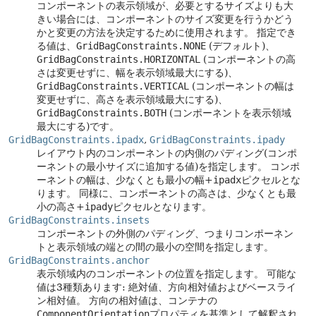
コンポーネントの表示領域が、必要とするサイズよりも大
きい場合には、コンポーネントのサイズ変更を行うかどう
かと変更の方法を決定するために使用されます。
指定でき
る値は、
GridBagConstraints.NONE
(デフォルト)、
GridBagConstraints.HORIZONTAL
(コンポーネントの高
さは変更せずに、幅を表示領域最大にする)、
GridBagConstraints.VERTICAL
(コンポーネントの幅は
変更せずに、高さを表示領域最大にする)、
GridBagConstraints.BOTH
(コンポーネントを表示領域
最大にする)です。
GridBagConstraints.ipadx
,
GridBagConstraints.ipady
レイアウト内のコンポーネントの内側のパディング(コンポ
ーネントの最小サイズに追加する値)を指定します。
コンポ
ーネントの幅は、少なくとも最小の幅+
ipadx
ピクセルとな
ります。
同様に、コンポーネントの高さは、少なくとも最
小の高さ+
ipady
ピクセルとなります。
GridBagConstraints.insets
コンポーネントの外側のパディング、つまりコンポーネン
トと表示領域の端との間の最小の空間を指定します。
GridBagConstraints.anchor
表示領域内のコンポーネントの位置を指定します。
可能な
値は3種類あります: 絶対値、方向相対値およびベースライ
ン相対値。
方向の相対値は、コンテナの
ComponentOrientation
プロパティを基準として解釈され