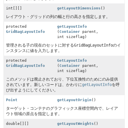
int[][]
getLayoutDimensions
()
レイアウト・グリッドの列の幅と行の高さを指定します。
protected
getLayoutInfo
GridBagLayoutInfo
(
Container
parent,
int sizeflag)
管理される子の現在のセットに対する
GridBagLayoutInfo
のイ
ンスタンスに値を入力します。
protected
GetLayoutInfo
GridBagLayoutInfo
(
Container
parent,
int sizeflag)
このメソッドは廃止されており、下位互換性のためにのみ提供
されています。新しいコードは、かわりに
getLayoutInfo
を呼
び出すようにしてください。
Point
getLayoutOrigin
()
ターゲット・コンテナのグラフィックス座標空間内で、レイア
ウト領域の原点を指定します。
double[][]
getLayoutWeights
()