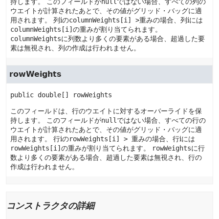
持します。
このフィールドが
null
ではない場合、すべての列の
ウエイトが計算されたあとで、その値がグリッド・バッグに適
用されます。
列iの
columnWeights[i] >
重みの場合、列iには
columnWeights[i]
の重みが割り当てられます。
columnWeights
に列数より多くの要素がある場合、超過した要
素は無視され、列の作成は行われません。
rowWeights
public
double[]
rowWeights
このフィールドは、行のウエイトに対するオーバーライドを保
持します。
このフィールドが
null
ではない場合、すべての行の
ウエイトが計算されたあとで、その値がグリッド・バッグに適
用されます。
行iの
rowWeights[i] >
重みの場合、行iには
rowWeights[i]
の重みが割り当てられます。
rowWeights
に行
数より多くの要素がある場合、超過した要素は無視され、行の
作成は行われません。
コンストラクタの詳細