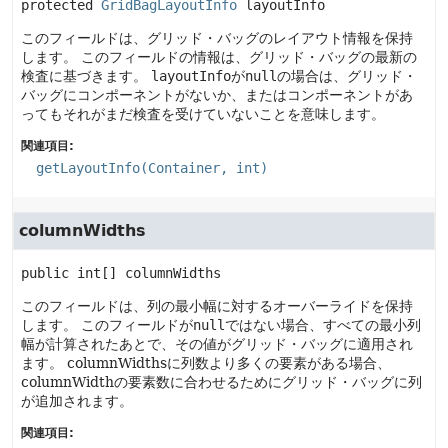
protected
GridBagLayoutInfo
layoutInfo
このフィールドは、グリッド・バッグのレイアウト情報を保持
します。
このフィールドの情報は、グリッド・バッグの最新の
検査に基づきます。
layoutInfo
が
null
の場合は、グリッド・
バッグにコンポーネントがないか、またはコンポーネントがあ
ってもそれがまだ検査を受けていないことを意味します。
関連項目:
getLayoutInfo(Container, int)
columnWidths
public
int[]
columnWidths
このフィールドは、列の最小幅に対するオーバーライドを保持
します。
このフィールドが
null
ではない場合、すべての最小列
幅が計算されたあとで、その値がグリッド・バッグに適用され
ます。
columnWidthsに列数より多くの要素がある場合、
columnWidthの要素数に合わせるためにグリッド・バッグに列
が追加されます。
関連項目: