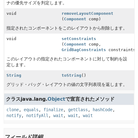
ナの優先サイズを判定します。
void
removeLayoutComponent
(
Component
comp)
指定されたコンポーネントをこのレイアウトから削除します。
void
setConstraints
(
Component
comp,
GridBagConstraints
constraints
このレイアウトの指定されたコンポーネントに対して制約を設
定します。
String
toString
()
グリッド・バッグ・レイアウトの値の文字列表現を返します。
クラスjava.lang.
Object
で宣言されたメソッド
clone
,
equals
,
finalize
,
getClass
,
hashCode
,
notify
,
notifyAll
,
wait
,
wait
,
wait
フィールド詳細