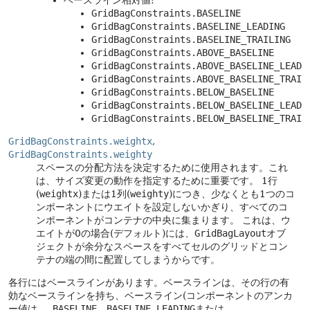
ベースライン相対値:
GridBagConstraints.BASELINE
GridBagConstraints.BASELINE_LEADING
GridBagConstraints.BASELINE_TRAILING
GridBagConstraints.ABOVE_BASELINE
GridBagConstraints.ABOVE_BASELINE_LEADI
GridBagConstraints.ABOVE_BASELINE_TRAIL
GridBagConstraints.BELOW_BASELINE
GridBagConstraints.BELOW_BASELINE_LEADI
GridBagConstraints.BELOW_BASELINE_TRAIL
GridBagConstraints.weightx
,
GridBagConstraints.weighty
スペースの分配方法を決定するために使用されます。これ
は、サイズ変更の動作を指定するために重要です。
1行
(
weightx
)または1列(
weighty
)につき、少なくとも1つのコ
ンポーネントにウエイトを設定しないかぎり、すべてのコ
ンポーネントがコンテナの中央に集まります。
これは、ウ
エイトが0の場合(デフォルト)には、
GridBagLayout
オブ
ジェクトが余分なスペースをすべてセルのグリッドとコン
テナの端の間に配置してしまうからです。
各行にはベースラインがあります。ベースラインは、その行の有
効なベースラインを持ち、ベースライン(コンポーネントのアンカ
ー値は、
BASELINE
、
BASELINE_LEADING
または