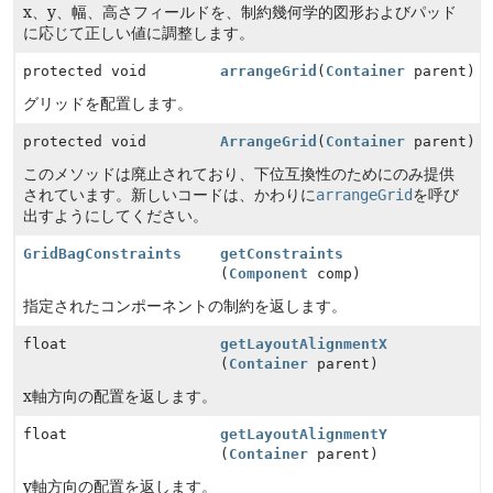
x、y、幅、高さフィールドを、制約幾何学的図形およびパッド
に応じて正しい値に調整します。
protected void
arrangeGrid
(
Container
parent)
グリッドを配置します。
protected void
ArrangeGrid
(
Container
parent)
このメソッドは廃止されており、下位互換性のためにのみ提供
されています。新しいコードは、かわりに
arrangeGrid
を呼び
出すようにしてください。
GridBagConstraints
getConstraints
(
Component
comp)
指定されたコンポーネントの制約を返します。
float
getLayoutAlignmentX
(
Container
parent)
x軸方向の配置を返します。
float
getLayoutAlignmentY
(
Container
parent)
y軸方向の配置を返します。