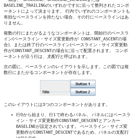
BASELINE_TRAILING
のいずれかです)に沿って整列されたコンポ
ーネントによって決まります。
行内でいずれのコンポーネントも
有効なベースラインを持たない場合、その行にベースラインはあ
りません。
複数の行にまたがるようなコンポーネントは、開始行のベースラ
イン(ベースライン・サイズ変更動作が
CONSTANT_ASCENT
の場
合)、または終了行のベースライン(ベースライン・サイズ変更動
作が
CONSTANT_DESCENT
の場合)に沿って配置されます。
コンポ
ーネントが沿う行は、
支配行
と呼ばれます。
次の図に、ベースラインのレイアウトを示します。この図では複
数行にまたがるコンポーネントが存在します。
このレイアウトには3つのコンポーネントがあります。
行0から始まり、行1で終わるパネル。
パネルにはベースラ
イン・サイズ変更動作
CONSTANT_DESCENT
とアンカー
BASELINE
が設定されています。
ベースライン・サイズ変
更動作が
CONSTANT_DESCENT
であるため、パネルの支配行