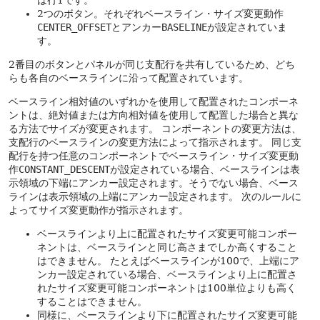
は行1です。
2つのボタン。それぞれベースライン・サイズ変更動作
CENTER_OFFSET
とアンカー
BASELINE
が設定されていま
す。
2番目のボタンとパネルが同じ支配行を共有しているため、どち
らも各自のベースラインに沿って配置されています。
ベースライン相対値のいずれかを使用して配置されたコンポーネ
ントは、絶対値または方向相対値を使用して配置した場合と異な
る方法でサイズが変更されます。
コンポーネントの変更方法は、
支配行のベースラインの変更方法によって指示されます。
同じ支
配行を持つ任意のコンポーネントでベースライン・サイズ変更動
作
CONSTANT_DESCENT
が設定されている場合、ベースラインは表
示領域の下端にアンカー設定されます。そうでない場合、ベース
ラインは表示領域の上端にアンカー設定されます。
次のルールに
よってサイズ変更動作が指示されます。
ベースラインより上に配置されたサイズ変更可能コンポー
ネントは、ベースラインと同じ高さまでしか高くすること
はできません。
たとえばベースラインが100で、上端にア
ンカー設定されている場合、ベースラインより上に配置さ
れたサイズ変更可能コンポーネントは100単位よりも高く
することはできません。
同様に、ベースラインより下に配置されたサイズ変更可能