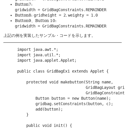
Button7:
gridwidth = GridBagConstraints.REMAINDER
Button8:
gridheight = 2
,
weighty = 1.0
Button9、Button 10:
gridwidth = GridBagConstraints.REMAINDER
上記の例を実装したサンプル・コードを示します。
 import java.awt.*;

 import java.util.*;

 import java.applet.Applet;

 public class GridBagEx1 extends Applet {

     protected void makebutton(String name,

                               GridBagLayout gridb
                               GridBagConstraints 
         Button button = new Button(name);

         gridbag.setConstraints(button, c);

         add(button);

     }

     public void init() {
