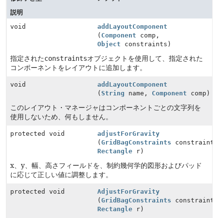
説明
void
addLayoutComponent
(
Component
comp,
Object
constraints)
指定された
constraints
オブジェクトを使用して、指定された
コンポーネントをレイアウトに追加します。
void
addLayoutComponent
(
String
name,
Component
comp)
このレイアウト・マネージャはコンポーネントごとの文字列を
使用しないため、何もしません。
protected void
adjustForGravity
(
GridBagConstraints
constraints
Rectangle
r)
x、y、幅、高さフィールドを、制約幾何学的図形およびパッド
に応じて正しい値に調整します。
protected void
AdjustForGravity
(
GridBagConstraints
constraints
Rectangle
r)