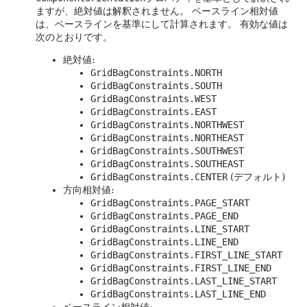
ますが、絶対値は解釈されません。
ベースライン相対値
は、ベースラインを基準にして計算されます。
有効な値は
次のとおりです。
絶対値:
GridBagConstraints.NORTH
GridBagConstraints.SOUTH
GridBagConstraints.WEST
GridBagConstraints.EAST
GridBagConstraints.NORTHWEST
GridBagConstraints.NORTHEAST
GridBagConstraints.SOUTHWEST
GridBagConstraints.SOUTHEAST
GridBagConstraints.CENTER
(デフォルト)
方向相対値:
GridBagConstraints.PAGE_START
GridBagConstraints.PAGE_END
GridBagConstraints.LINE_START
GridBagConstraints.LINE_END
GridBagConstraints.FIRST_LINE_START
GridBagConstraints.FIRST_LINE_END
GridBagConstraints.LAST_LINE_START
GridBagConstraints.LAST_LINE_END