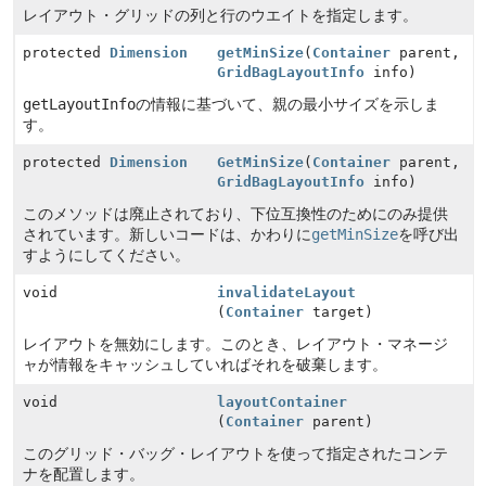
レイアウト・グリッドの列と行のウエイトを指定します。
protected
Dimension
getMinSize
(
Container
parent,
GridBagLayoutInfo
info)
getLayoutInfo
の情報に基づいて、親の最小サイズを示しま
す。
protected
Dimension
GetMinSize
(
Container
parent,
GridBagLayoutInfo
info)
このメソッドは廃止されており、下位互換性のためにのみ提供
されています。新しいコードは、かわりに
getMinSize
を呼び出
すようにしてください。
void
invalidateLayout
(
Container
target)
レイアウトを無効にします。このとき、レイアウト・マネージ
ャが情報をキャッシュしていればそれを破棄します。
void
layoutContainer
(
Container
parent)
このグリッド・バッグ・レイアウトを使って指定されたコンテ
ナを配置します。