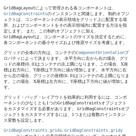
GridBagLayout
によって管理される各コンポーネントは、
GridBagConstraints
のインスタンスと関連します。
制約オブジ
ェクトは、コンポーネントの表示領域をグリッド上に配置する場
所、およびコンポーネントをその表示領域内に配置する方法を指
定します。
また、この制約オブジェクトに加え、
GridBagLayout
は、コンポーネントのサイズを決定するために、
各コンポーネントの最小サイズおよび推奨サイズを考慮します。
グリッドの全体の方向は、コンテナの
ComponentOrientation
プ
ロパティによって決まります。
水平方向に左から右の場合、グリ
ッドの座標(0, 0)はコンテナの左上隅になります。この場合、X座
標は右方向に、Y座標は下方向に値が増加します。
水平方向に右
から左の場合、グリッドの座標(0, 0)はコンテナの右上隅になりま
す。この場合、X座標は左方向に、Y座標は下方向に値が増加しま
す。
グリッド・バッグ・レイアウトを効果的に利用するには、コンポ
ーネントの少なくとも1つの
GridBagConstraints
オブジェクト
をカスタマイズする必要があります。
GridBagConstraints
オブ
ジェクトをカスタマイズするには、1つまたは複数のインスタン
ス変数を設定します。
GridBagConstraints.gridx
,
GridBagConstraints.gridy