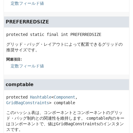
定数フィールド値
PREFERREDSIZE
protected static final
int
PREFERREDSIZE
グリッド・バッグ・レイアウトによって配置できるグリッドの
推奨サイズです。
関連項目:
定数フィールド値
comptable
protected
Hashtable
<
Component
, 
GridBagConstraints
>
comptable
このハッシュ表は、コンポーネントとコンポーネントのグリッ
ド・バッグ制約との関連性を維持します。
comptable
内のキー
はコンポーネントで、値は
GridBagConstraints
のインスタン
スです。