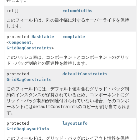
持します。
int[]
columnWidths
このフィールドは、列の最小幅に対するオーバーライドを保持
します。
protected
Hashtable
comptable
<
Component
,
GridBagConstraints
>
このハッシュ表は、コンポーネントとコンポーネントのグリッ
ド・バッグ制約との関連性を維持します。
protected
defaultConstraints
GridBagConstraints
このフィールドには、デフォルト値を含むグリッド・バッグ制
約のインスタンスが保持されているため、コンポーネントにグ
リッド・バッグ制約が関連付けられていない場合、そのコンポ
ーネントには
defaultConstraints
のコピーが割り当てられま
す。
protected
layoutInfo
GridBagLayoutInfo
このフィールドは、グリッド・バッグのレイアウト情報を保持