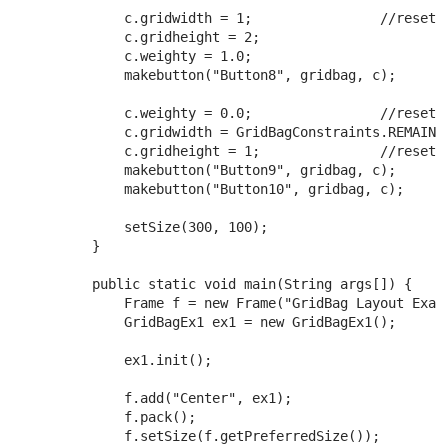
         c.gridwidth = 1;                //reset t
         c.gridheight = 2;

         c.weighty = 1.0;

         makebutton("Button8", gridbag, c);

         c.weighty = 0.0;                //reset t
         c.gridwidth = GridBagConstraints.REMAINDE
         c.gridheight = 1;               //reset t
         makebutton("Button9", gridbag, c);

         makebutton("Button10", gridbag, c);

         setSize(300, 100);

     }

     public static void main(String args[]) {

         Frame f = new Frame("GridBag Layout Examp
         GridBagEx1 ex1 = new GridBagEx1();

         ex1.init();

         f.add("Center", ex1);

         f.pack();

         f.setSize(f.getPreferredSize());
