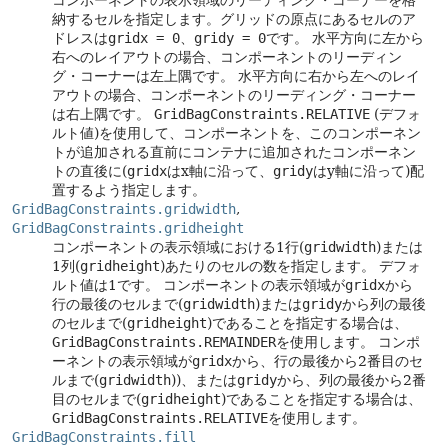
コンポーネントの表示領域のリーディング・コーナーを格
納するセルを指定します。グリッドの原点にあるセルのア
ドレスは
gridx = 0
、
gridy = 0
です。
水平方向に左から
右へのレイアウトの場合、コンポーネントのリーディン
グ・コーナーは左上隅です。
水平方向に右から左へのレイ
アウトの場合、コンポーネントのリーディング・コーナー
は右上隅です。
GridBagConstraints.RELATIVE
(デフォ
ルト値)を使用して、コンポーネントを、このコンポーネン
トが追加される直前にコンテナに追加されたコンポーネン
トの直後に(
gridx
はx軸に沿って、
gridy
はy軸に沿って)配
置するよう指定します。
GridBagConstraints.gridwidth
,
GridBagConstraints.gridheight
コンポーネントの表示領域における1行(
gridwidth
)または
1列(
gridheight
)あたりのセルの数を指定します。
デフォ
ルト値は1です。
コンポーネントの表示領域が
gridx
から
行の最後のセルまで(
gridwidth
)または
gridy
から列の最後
のセルまで(
gridheight
)であることを指定する場合は、
GridBagConstraints.REMAINDER
を使用します。
コンポ
ーネントの表示領域が
gridx
から、行の最後から2番目のセ
ルまで(
gridwidth
))、または
gridy
から、列の最後から2番
目のセルまで(
gridheight
)であることを指定する場合は、
GridBagConstraints.RELATIVE
を使用します。
GridBagConstraints.fill