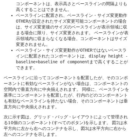
コンポーネントは、表示高さとベースラインの間隔よりも
高くすることはできません。
ベースラインに配置され、ベースライン・サイズ変更動作
OTHER
が設定されたサイズ変更可能コンポーネントの場合
は、サイズ変更後のサイズのベースラインが表示領域に収
まる場合に限り、サイズ変更されます。
ベースラインが表
示領域内に収まらなくなる場合、コンポーネントはサイズ
変更されません。
ベースライン・サイズ変更動作が
OTHER
ではないベースラ
インに配置されたコンポーネントは、
display height -
baseline+baseline of component
まで高くすることが
できます。
ベースラインに沿ってコンポーネントを配置したが、そのコンポ
ーネントに有効なベースラインがない場合は、コンポーネントの
空間内で垂直方向に中央揃えされます。
同様に、ベースラインを
基準にコンポーネントを配置したが、行内のどのコンポーネント
も有効なベースラインを持たない場合、そのコンポーネントは垂
直方向に中央揃えされます。
次に示す図は、グリッド・バッグ・レイアウトによって管理され
る10個のコンポーネント(すべてのボタン)を示します。
図2は水
平方向に左から右へのコンテナを示し、図3は水平方向に右から
左へのコンテナを示します。