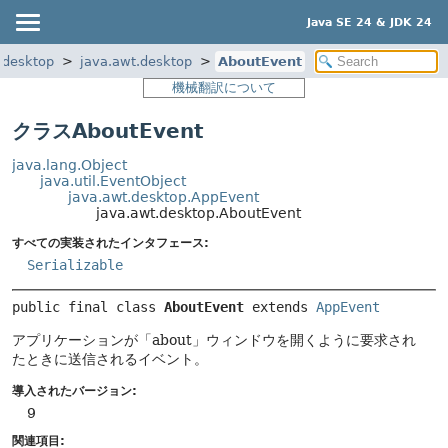
Java SE 24 & JDK 24
.desktop
java.awt.desktop
AboutEvent
機械翻訳について
クラスAboutEvent
java.lang.Object
java.util.EventObject
java.awt.desktop.AppEvent
java.awt.desktop.AboutEvent
すべての実装されたインタフェース:
Serializable
public final class 
AboutEvent
extends 
AppEvent
アプリケーションが「about」ウィンドウを開くように要求され
たときに送信されるイベント。
導入されたバージョン:
9
関連項目: