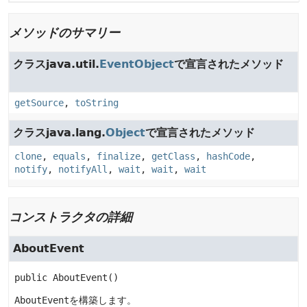
メソッドのサマリー
クラスjava.util.
EventObject
で宣言されたメソッド
getSource
,
toString
クラスjava.lang.
Object
で宣言されたメソッド
clone
,
equals
,
finalize
,
getClass
,
hashCode
,
notify
,
notifyAll
,
wait
,
wait
,
wait
コンストラクタの詳細
AboutEvent
public
AboutEvent
()
AboutEvent
を構築します。