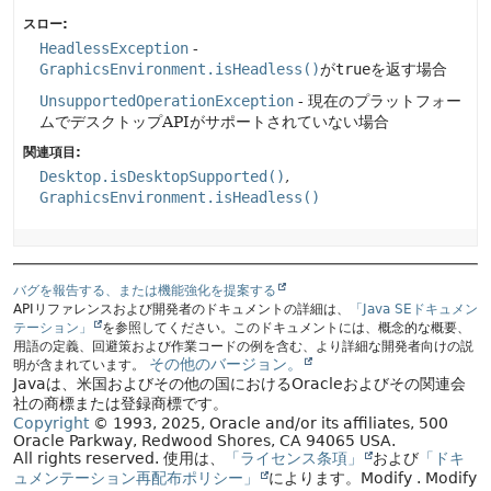
スロー:
HeadlessException
-
GraphicsEnvironment.isHeadless()
が
true
を返す場合
UnsupportedOperationException
- 現在のプラットフォー
ムでデスクトップAPIがサポートされていない場合
関連項目:
Desktop.isDesktopSupported()
GraphicsEnvironment.isHeadless()
バグを報告する、または機能強化を提案する
APIリファレンスおよび開発者のドキュメントの詳細は、
「Java SEドキュメン
テーション」
を参照してください。このドキュメントには、概念的な概要、
用語の定義、回避策および作業コードの例を含む、より詳細な開発者向けの説
その他のバージョン。
明が含まれています。
Javaは、米国およびその他の国におけるOracleおよびその関連会
社の商標または登録商標です。
Copyright
© 1993, 2025, Oracle and/or its affiliates, 500
Oracle Parkway, Redwood Shores, CA 94065 USA.
All rights reserved.
使用は、
「ライセンス条項」
および
「ドキ
ュメンテーション再配布ポリシー」
によります。
Modify
. Modify