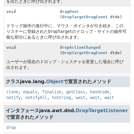
を出たときに呼び出されます。
void
dragOver
(
DropTargetDragEvent
dtde)
ドラッグ操作の進行中に、マウス・ポインタが引き続き、この
リスナーに登録された
DropTarget
のドロップ・サイトの操作可
能な部分にあるときに呼び出されます。
void
dropActionChanged
(
DropTargetDragEvent
dtde)
ユーザーが現在のドロップ・ジェスチャを変更した場合に呼び
出されます。
クラスjava.lang.
Object
で宣言されたメソッド
clone
,
equals
,
finalize
,
getClass
,
hashCode
,
notify
,
notifyAll
,
toString
,
wait
,
wait
,
wait
インタフェースjava.awt.dnd.
DropTargetListener
で宣言されたメソッド
drop