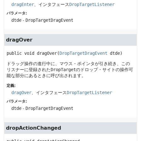
dragEnter
、インタフェース
DropTargetListener
パラメータ:
dtde
-
DropTargetDragEvent
dragOver
public
void
dragOver
(
DropTargetDragEvent
 dtde)
ドラッグ操作の進行中に、マウス・ポインタが引き続き、この
リスナーに登録された
DropTarget
のドロップ・サイトの操作可
能な部分にあるときに呼び出されます。
定義:
dragOver
、インタフェース
DropTargetListener
パラメータ:
dtde
-
DropTargetDragEvent
dropActionChanged