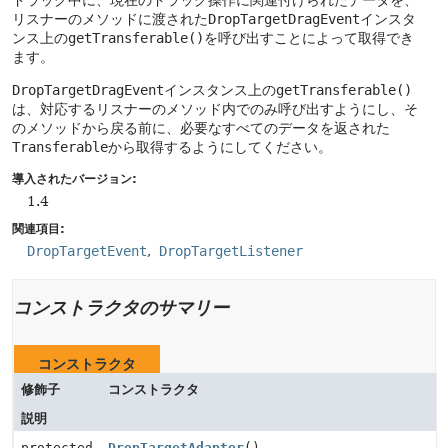
ドラッグ中に、現在のドラッグ操作に関連付けられたデータを、
リスナーのメソッドに渡された
DropTargetDragEvent
インスタ
ンス上の
getTransferable()
を呼び出すことによって取得でき
ます。
DropTargetDragEvent
インスタンス上の
getTransferable()
は、対応するリスナーのメソッド内でのみ呼び出すようにし、そ
のメソッドから戻る前に、必要なすべてのデータを返された
Transferable
から取得するようにしてください。
導入されたバージョン:
1.4
関連項目:
DropTargetEvent
DropTargetListener
コンストラクタのサマリー
コンストラクタ
修飾子
コンストラクタ
説明
protected
DropTargetAdapter
()