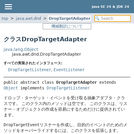
Java SE 24 & JDK 24
ktop
java.awt.dnd
DropTargetAdapter
機械翻訳について
クラスDropTargetAdapter
java.lang.Object
java.awt.dnd.DropTargetAdapter
すべての実装されたインタフェース:
DropTargetListener
,
EventListener
public abstract class 
DropTargetAdapter
extends 
Object
 implements 
DropTargetListener
ドロップ・ターゲット・イベントを受け取る抽象アダプタ・クラ
スです。
このクラス内のメソッドは空です。
このクラスは、リス
ナー・オブジェクトの作成を容易にするためだけに提供されてい
ます。
DropTargetEvent
リスナーを作成し、目的のイベントのためのメ
ソッドをオーバーライドするには、このクラスを拡張します。