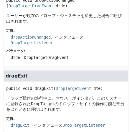
public
void
dropActionChanged
(
DropTargetDragEvent
 dtde)
ユーザーが現在のドロップ・ジェスチャを変更した場合に呼び
出されます。
定義:
dropActionChanged
、インタフェース
DropTargetListener
パラメータ:
dtde
-
DropTargetDragEvent
dragExit
public
void
dragExit
(
DropTargetEvent
 dte)
ドラッグ操作の進行中に、マウス・ポインタが、このリスナー
に登録された
DropTarget
のドロップ・サイトの操作可能な部分
を出たときに呼び出されます。
定義:
dragExit
、インタフェース
DropTargetListener