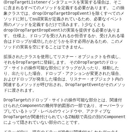
(
DropTargetListener
インタフェースを実装する場合は、そこ
に含まれるすべてのメソッドを定義する必要があります。
この抽
象クラスでは、
drop(DropTargetDropEvent)
を除くすべてのメ
ソッドに対してnull実装が定義されているため、必要なイベント
用のメソッドを定義するだけで済みます。)
少なくとも
drop(DropTargetDropEvent)
の実装を提供する必要がありま
す。
仕様上、ドロップを受け入れるか拒否するか、受け入れる場
合はドロップが成功したかどうかを示す必用があるため、このメ
ソッドの実装を空にすることはできません。
拡張されたクラスを使用してリスナー・オブジェクトを作成し、
それを
DropTarget
に登録します。
その
DropTarget
のドロッ
プ・サイトの操作可能な部分にドラッグが入ったり、移動した
り、出たりした場合、ドロップ・アクションが変更された場合、
およびドロップが発生した場合は、リスナー・オブジェクト内の
関連するメソッドが呼び出され、
DropTargetEvent
がそのメソッ
ドに渡されます。
DropTarget
のドロップ・サイトの操作可能な部分とは、関連付
けられた
Component
の幾何学的図形の一部であり、オーバーラッ
プしているトップ・レベルのウィンドウや、アクティブな
DropTarget
が関連付けられているZ軸順で高位の別の
Component
によって隠されていない部分のことです。